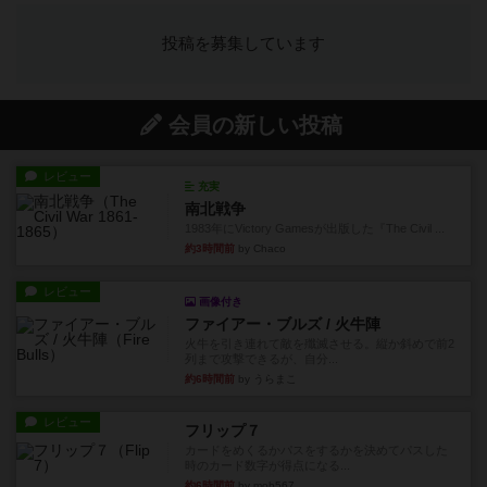
投稿を募集しています
会員の新しい投稿
レビュー
充実
南北戦争
1983年にVictory Gamesが出版した『The Civil ...
約3時間前
by Chaco
レビュー
画像付き
ファイアー・ブルズ / 火牛陣
火牛を引き連れて敵を殲滅させる。縦か斜めで前2
列まで攻撃できるが、自分...
約6時間前
by うらまこ
レビュー
フリップ７
カードをめくるかパスをするかを決めてパスした
時のカード数字が得点になる...
約6時間前
by mob567