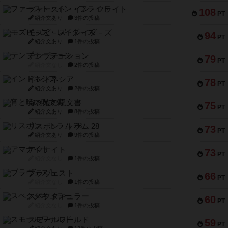
ファースト・イン・フライト
108
PT
紹介文あり
3件の投稿
モズビ－ズ・レイダ－ズ
94
PT
紹介文あり
1件の投稿
テンプテーション
79
PT
紹介文なし
2件の投稿
インドネシア
78
PT
紹介文あり
2件の投稿
宵と暁の呪文書
75
PT
紹介文あり
8件の投稿
リスボン・トラム 28
73
PT
紹介文あり
9件の投稿
アマナイト
73
PT
紹介文なし
1件の投稿
ブラヴェスト
66
PT
紹介文なし
1件の投稿
スペクタキュラー
60
PT
紹介文なし
1件の投稿
スモールワールド
59
PT