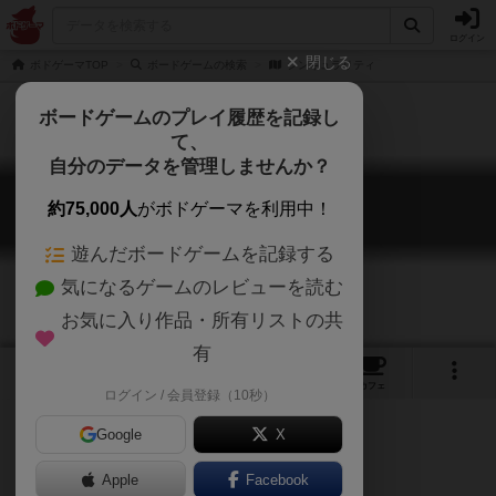
ログイン
閉じる
ボドゲーマTOP
ボードゲームの検索
シンギュラリティ
ボードゲームのプレイ履歴を記録し
て、
自分のデータを管理しませんか？
シンギュラリティ
約75,000人
がボドゲーマを利用中！
SINGULARITY
遊んだボードゲームを記録する
気になるゲームのレビューを読む
お気に入り作品・所有リストの共
有
1
1
トップ
画像
動画
レビュー
カフェ
ログイン / 会員登録（10秒）
Google
X
ゲームマーケット2018秋（東京）
Apple
Facebook