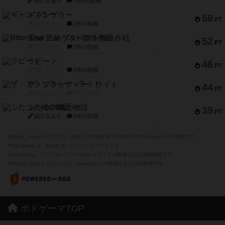
紹介文あり
13件の投稿
ギャンブラー
58
PT
紹介文なし
2件の投稿
Bitter End ブタペスト救出作戦
52
PT
紹介文なし
1件の投稿
ラピード
46
PT
紹介文なし
1件の投稿
ザ・フラッフィー・ライト
44
PT
紹介文なし
0件の投稿
ふたつの城の物語
39
PT
紹介文あり
6件の投稿
※Apple、Apple のロゴ は、米国および他の国々で登録されたApple Inc.の商標です。
※App Store は、Apple Inc.のサービスマークです。
※Android は、グーグル インコーポレイテッドの商標または登録商標です。
※Google Play とそのロゴは、Google Inc.の商標または登録商標です。
ボドゲーマTOP