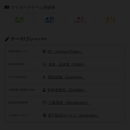
マイボードゲーム登録者
16
20
2
11
興味あり
経験あり
お気に入り
持ってる
テーマ/フレーバー
SF（Science Fiction）
世界観/基本テーマ
未来・近未来（Future）
舞台の時代背景
開拓/調査（Exploring）
ゲームの基本目的
科学者/研究（Scientist）
主要登場人物/職業や生物
工業/製造（Manufacture）
政治経済/各種産業
電子部品/デバイス（Electronic）
その他のコンセプト