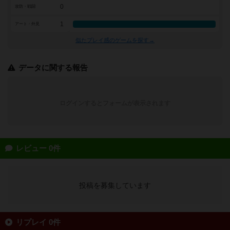
0
攻防・戦闘
1
アート・外見
似たプレイ感のゲームを探す→
データに関する報告
ログインするとフォームが表示されます
レビュー 0件
投稿を募集しています
リプレイ 0件