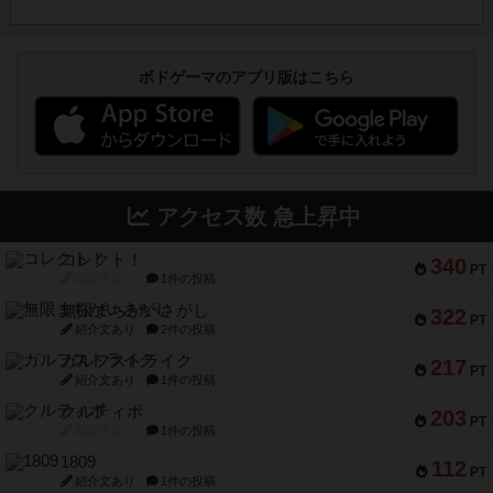
ボドゲーマのアプリ版はこちら
アクセス数 急上昇中
コレクト！
340
PT
紹介文なし
1件の投稿
無限まちがいさがし
322
PT
紹介文あり
2件の投稿
ガルフストライク
217
PT
紹介文あり
1件の投稿
クルティボ
203
PT
紹介文なし
1件の投稿
1809
112
PT
紹介文あり
1件の投稿