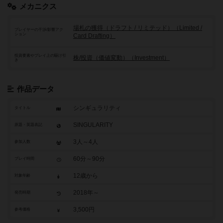
メカニクス
場札の獲得（ドラフト / リミテッド）（Limited /
プレイヤーの干渉/影響アク
ション
Card Drafting）
投資要素やプレイ上の駆け引
株/投資（価値変動）（Investment）
き
作品データ
シンギュラリティ
タイトル
SINGULARITY
原題・英題表記
3人～4人
参加人数
60分～90分
プレイ時間
12歳から
対象年齢
2018年～
発売時期
3,500円
参考価格