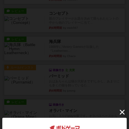
レビュー
コンセプト
親のプレイヤーがお題を決めて限られたヒントの
中から他のプレイヤーに当て...
約6時間前
by mob567
レビュー
海兵隊
1988年にVictory Gamesが出版した
『Leathernec...
約6時間前
by Chaco
ルール/インスト
画像付き
充実
パーミッド
おばあちゃんは猫が大好きです!しかし、あまりに
も多くの猫を飼っているた...
約6時間前
by jurong
レビュー
画像付き
オラパ・マイン
お気に入りのplayte製です。オラパスペースから
やり、気に入りました...
約7時間前
by くみ