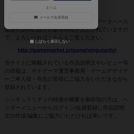
または
ご協力ください
メールで会員登録
このページは情報が不足しています。データベース
追加申請時に以下の参考URLが入力されていますの
で、よろしければこちらもご覧ください。
しばらく表示しない
http://gamemarket.jp/game/singularity/
当サイトに掲載されている作品説明文やレビュー等
の情報は、ボドゲーマ運営事務局・ゲームデザイナ
ーご本人様・有志の皆様にご協力をいただきながら
登録されています。
シンギュラリティの特徴や概要を御存知の方は、ヘ
ッダーメニューからログイン/会員登録し作品説明
文の作成/編集にご協力いただければ幸いです。