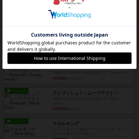
レビュー
マーリン
４人プレイ。インスト1時間プレイ2時間半。結構
ダイス運と手札のカード運...
約7時間前
by oliber
レビュー
アンブッシュ！：シルバースター
1987年にVictory Gamesが出版した『Silver Sta...
約7時間前
by Chaco
レビュー
アンブッシュ！：パープルハート
1985年にVictory Gamesが出版した『Purple Hea...
約8時間前
by Chaco
レビュー
アンブッシュ！：ムーブアウト！
1984年にVictory Gamesが出版した『Move
Out！』...
約8時間前
by Chaco
レビュー
スカルキング
とにかく楽しい！最高のゲームではと思います。
ルールは多少ゲーム慣れした...