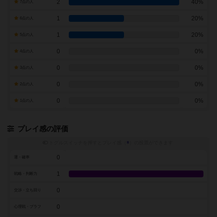
2
40%
7点の人
1
20%
6点の人
1
20%
5点の人
0
0%
4点の人
0
0%
3点の人
0
0%
2点の人
0
0%
1点の人
プレイ感の評価
トグルスイッチを押すとプレイ感（
※
）の投票ができます
0
運・確率
1
戦略・判断力
0
交渉・立ち回り
0
心理戦・ブラフ