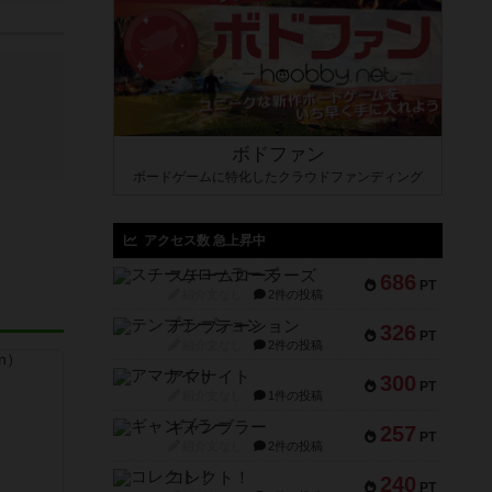
ボドファン
ボードゲームに特化したクラウドファンディング
アクセス数 急上昇中
スチームローラーズ
686
PT
紹介文なし
2件の投稿
テンプテーション
326
PT
紹介文なし
2件の投稿
アマナイト
300
PT
紹介文なし
1件の投稿
ギャンブラー
257
PT
紹介文なし
2件の投稿
コレクト！
240
PT