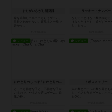
まちがいさがし開発課
ラッキー・ナンバー
線を追加して当ててもらうゲーム。
なんてことはない数字揃えて
意外とわからない。裏見ると一発で
けなんだけども、娘がずーー
分かっ...
と、もっ...
約3年前
の投稿
約3年前
の投稿
レビュー
レビュー
にわとりのしっぽ / にわとりの追いかけっこ
トポロメモリー
とっても得意な子と、不得意な子が
穴の数とパーツの数が同じも
いるので、やる人を選ぶゲーム。絵
してペアを作るゲーム。小さ
版の神...
もOK...
5年以上前
の投稿
5年以上前
の投稿
レビュー
レビュー