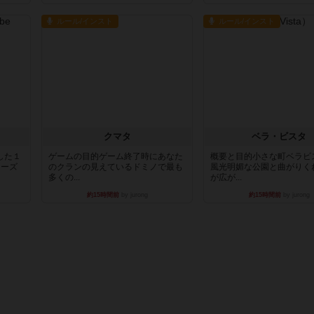
ルール/インスト
ルール/インスト
クマタ
ベラ・ビスタ
した１
ゲームの目的ゲーム終了時にあなた
概要と目的小さな町ベラビ
リーズ
のクランの見えているドミノで最も
風光明媚な公園と曲がりく
多くの...
が広が...
約15時間前
by jurong
約15時間前
by jurong