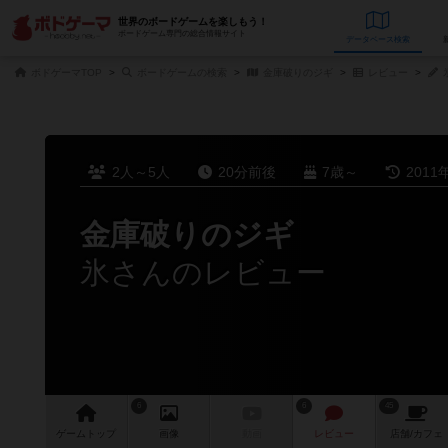
世界のボードゲームを楽しもう！
ボードゲーム専門の総合情報サイト
データベース
検
ボドゲーマTOP
ボードゲームの検索
金庫破りのジギ
レビュー
2人～5人
20分前後
7歳～
2011
金庫破りのジギ
氷さんのレビュー
6
6
45
ゲーム
トップ
画像
動画
レビュー
店舗/
カフェ