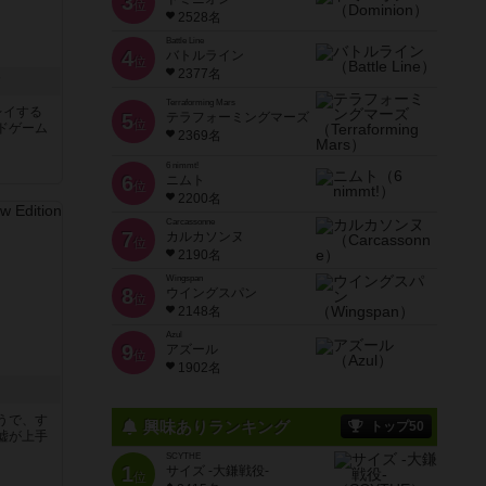
3
位
2528名
Battle Line
4
バトルライン
位
2377名
ク
Terraforming Mars
レイする
5
テラフォーミングマーズ
位
ドゲーム
2369名
6 nimmt!
6
ニムト
位
2200名
Carcassonne
7
カルカソンヌ
位
2190名
Wingspan
8
ウイングスパン
位
2148名
Azul
9
アズール
位
1902名
うで、す
興味ありランキング
トップ50
嘘が上手
SCYTHE
1
サイズ -大鎌戦役-
位