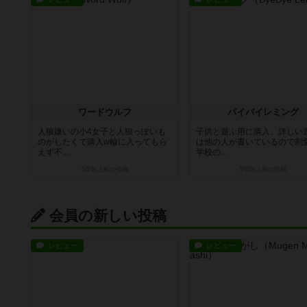
ワードウルフ
バイバイレミング
人狼嫌いの小4女子と人狼っぽいも
子供と遊ぶ用に購入。詳しい
のがしたくて購入w輪に入ってもら
は他の人が書いているので割
えず不...
学校の...
5年以上前
の投稿
5年以上前
の投稿
会員の新しい投稿
レビュー
レビュー