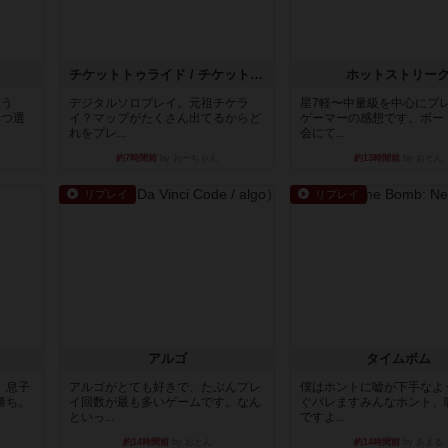
チケットトゥライド / チケットトゥライドアメリカ
ホットストリー
違う
デジタルソロプレイ。元祖チケラ
星7軽〜中量級を中心にプ
3つ選
イ？マップがたくさん出てるからど
ゲーマーの感想です。ボー
れをプレ...
会にて...
約7時間前
by おーちゃん
約13時間前
by おとん
リプレイ
リプレイ
アルゴ
タイムボム
。息子
アルゴがとても好きで、たぶんプレ
僕はホントに嘘が下手なよ
勝ち。
イ回数が最も多いゲームです。なん
ぐバレますみんなホント、
といっ...
ですよ...
約14時間前
by おとん
約14時間前
by あまる