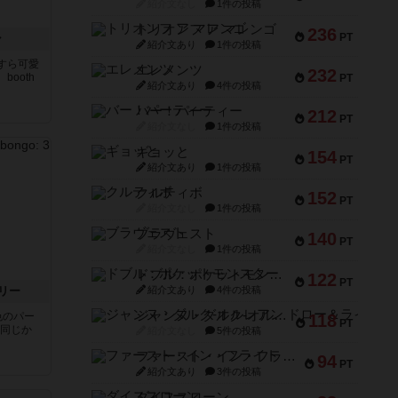
紹介文なし
1件の投稿
トリオンフ ア マレンゴ
236
PT
ン
紹介文あり
1件の投稿
すら可愛
エレメンツ
232
ooth
PT
紹介文あり
4件の投稿
バー！パーティー
212
PT
紹介文なし
1件の投稿
ギョッと
154
PT
紹介文あり
1件の投稿
クルティボ
152
PT
紹介文なし
1件の投稿
ブラヴェスト
140
PT
紹介文なし
1件の投稿
ドブル：ポケットモンスター
122
PT
リー
紹介文あり
4件の投稿
ジャンヌ・ダルク-オルレアン ドロー＆ライト
色のパー
118
PT
と同じか
紹介文なし
5件の投稿
ファースト・イン・フライト
94
PT
紹介文あり
3件の投稿
ダイススローン