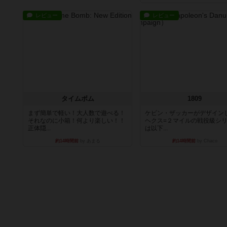
レビュー
レビュー
タイムボム
1809
まず簡単で軽い！大人数で遊べる！
ケビン・ザッカーがデザイン
それなのに小箱！何より楽しい！！
ヘクス=２マイルの戦役級シ
正体隠...
は以下...
約14時間前
by あまる
約14時間前
by Chaco