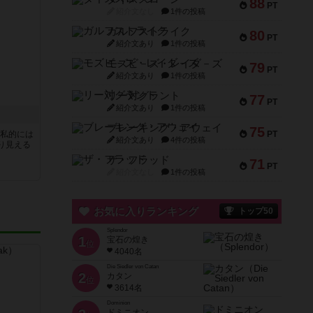
88
PT
紹介文なし
1件の投稿
ガルフストライク
80
PT
紹介文あり
1件の投稿
モズビ－ズ・レイダ－ズ
79
PT
紹介文あり
1件の投稿
リー対グラント
77
PT
紹介文あり
1件の投稿
ブレーキング・アウェイ
75
、私的には
PT
紹介文あり
4件の投稿
り見える
ザ・フラッド
71
PT
紹介文なし
1件の投稿
お気に入りランキング
トップ50
Splendor
1
宝石の煌き
位
4040名
Die Siedler von Catan
2
カタン
位
3614名
Dominion
ドミニオン