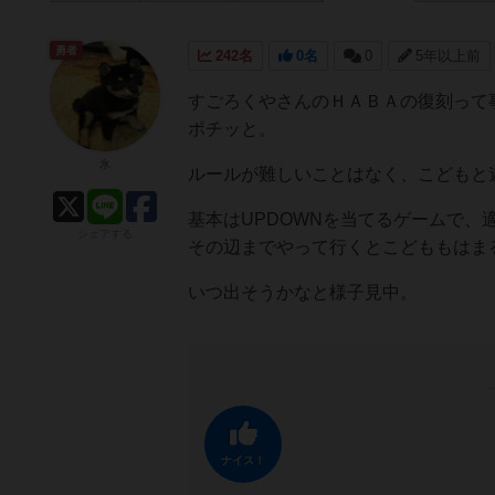
勇者
242名
0名
0
5年以上前
すごろくやさんのＨＡＢＡの復刻って
ポチッと。
氷
ルールが難しいことはなく、こどもと
基本はUPDOWNを当てるゲームで
シェアする
その辺までやって行くとこどももはま
いつ出そうかなと様子見中。
ナイス！