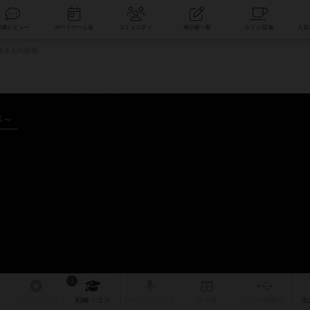
索
新着レビュー
ボードゲーム会
コミュニティ
掲示板一覧
氷さんの投稿
年～
1
リプレイ
日記
戦略
・コツ
ルール
/インスト
掲示板
拡張/関連
作
次