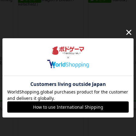
きらめく財宝
いろかるた
遊び方
宝石コンポーネントがキラキラ。氷
PP袋に入っているけれど
愛。小
のリングもキラキラで、綺麗な物好
外した方が色が濃くはっき
きの女...
かな...
5年以上前
の投稿
5年以上前
の投稿
レビュー
レビュー