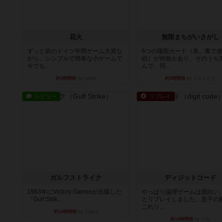
花火
無限まちがいさがし
ずっと前のドイツ年間ゲーム大賞な
6つの場面カード（表、裏で
がら、シンプルで簡単な小ゲームで
絵）が何枚かあり、そのうち
今でも...
んで、同...
約3時間前
by tamio
約5時間前
by ジェイとと
レビュー
リプレイ
ガルフストライク
ディジットコード
1983年にVictory Gamesが出版した
やっぱり論理ゲームは面白い
『Gulf Strik...
とリプレイしました。息子の
これリ...
約14時間前
by Chaco
約14時間前
by くみ