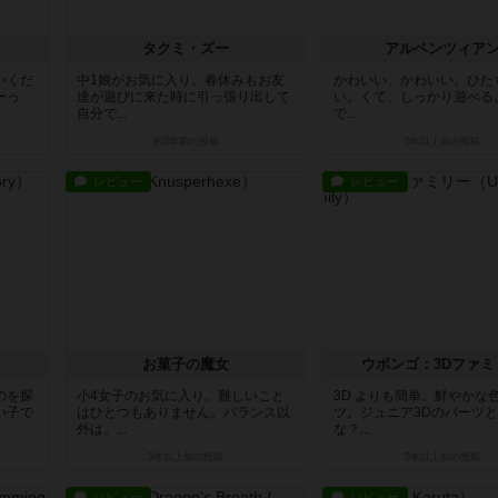
タクミ・ズー
アルペンツィア
いくだ
中1娘がお気に入り。春休みもお友
かわいい、かわいい。ひた
ーっ
達が遊びに来た時に引っ張り出して
い。くて、しっかり遊べる。b
自分で...
で...
約3年前
の投稿
5年以上前
の投稿
レビュー
レビュー
お菓子の魔女
ウボンゴ：3Dファミ
のを探
小4女子のお気に入り。難しいこと
3D よりも簡単。鮮やかな
い子で
はひとつもありません。バランス以
ツ。ジュニア3Dのパーツ
外は。...
な？...
5年以上前
の投稿
5年以上前
の投稿
レビュー
レビュー