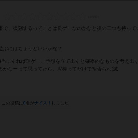
事で、復刻するってことは良ゲーなのかなと後の二つも持って
遊ぶにはちょうどいいかな？
、適当にすれば運ゲー、予想を立て出すと確率的なものを考え出
るかなーって思ってたら、泥棒ってだけで拒否られ(滅
この投稿に
0
名が
ナイス！
しました