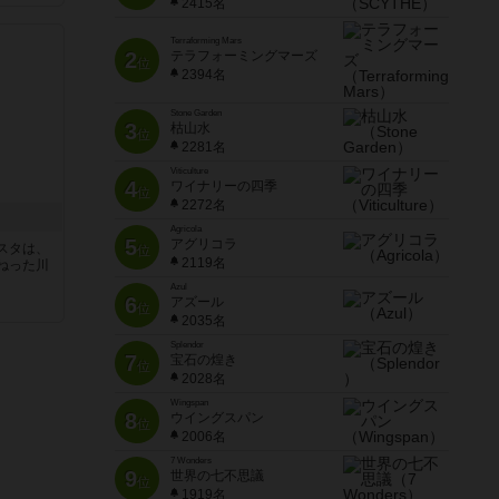
2415名
Terraforming Mars
2
テラフォーミングマーズ
位
2394名
Stone Garden
3
枯山水
位
2281名
Viticulture
4
ワイナリーの四季
位
2272名
Agricola
5
アグリコラ
スタは、
位
2119名
ねった川
Azul
6
アズール
位
2035名
Splendor
7
宝石の煌き
位
2028名
Wingspan
8
ウイングスパン
位
2006名
7 Wonders
9
世界の七不思議
位
1919名