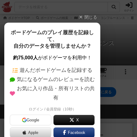
ログイン
閉じる
ボドゲーマTOP
ボードゲームの検索
サイドリアル・コンフルーエンス
ボードゲームのプレイ履歴を記録し
て、
サイドリアル・コンフルーエンス
自分のデータを管理しませんか？
0件の戦略やコツ
約75,000人
がボドゲーマを利用中！
遊んだボードゲームを記録する
35
1
1
トップ
画像
動画
レビュー
カフェ
気になるゲームのレビューを読む
お気に入り作品・所有リストの共
サイドリアル・コンフルーエンスのトップに戻る
有
ログイン / 会員登録（10秒）
会員の新しい投稿
Google
X
レビュー
充実
Apple
Facebook
アンダー・ザ・テーブラー