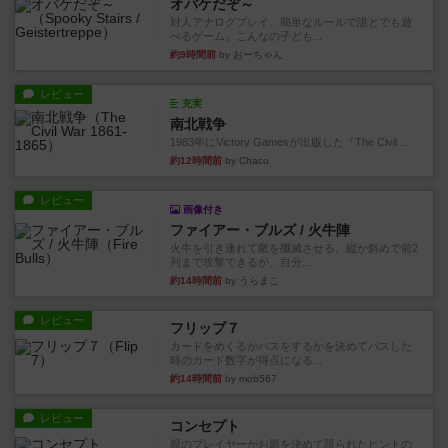
オバケだぞ～
対人アナログプレイ。簡単なルールで誰とでも遊
べるゲーム。こんなの子ども...
約9時間前
by おーちゃん
レビュー
充実
南北戦争
1983年にVictory Gamesが出版した『The Civil ...
約12時間前
by Chaco
レビュー
画像付き
ファイアー・ブルズ / 火牛陣
火牛を引き連れて敵を殲滅させる。縦か斜めで前2
列まで攻撃できるが、自分...
約14時間前
by うらまこ
レビュー
フリップ７
カードをめくるかパスをするかを決めてパスした
時のカード数字が得点になる...
約14時間前
by mob567
レビュー
コンセプト
親のプレイヤーがお題を決めて限られたヒントの