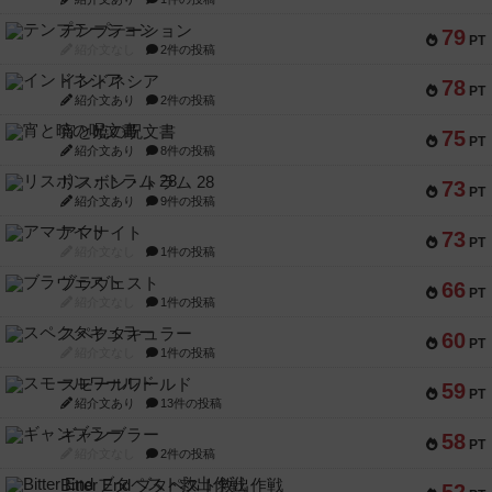
テンプテーション
79
PT
紹介文なし
2件の投稿
インドネシア
78
PT
紹介文あり
2件の投稿
宵と暁の呪文書
75
PT
紹介文あり
8件の投稿
リスボン・トラム 28
73
PT
紹介文あり
9件の投稿
アマナイト
73
PT
紹介文なし
1件の投稿
ブラヴェスト
66
PT
紹介文なし
1件の投稿
スペクタキュラー
60
PT
紹介文なし
1件の投稿
スモールワールド
59
PT
紹介文あり
13件の投稿
ギャンブラー
58
PT
紹介文なし
2件の投稿
Bitter End ブタペスト救出作戦