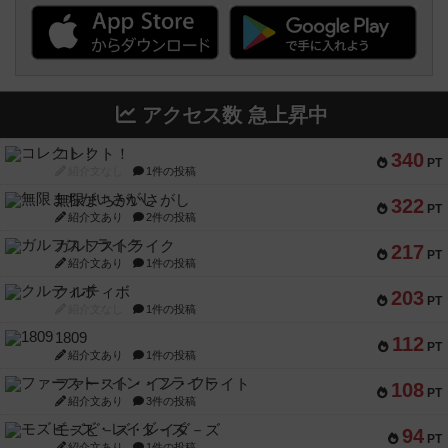
アクセス数 急上昇中
コレクト！
340
PT
紹介文なし
1件の投稿
無限まちがいさがし
322
PT
紹介文あり
2件の投稿
ガルフストライク
217
PT
紹介文あり
1件の投稿
クルティボ
203
PT
紹介文なし
1件の投稿
1809
112
PT
紹介文あり
1件の投稿
ファースト・イン・フライト
108
PT
紹介文あり
3件の投稿
モズビ－ズ・レイダ－ズ
94
PT
紹介文あり
1件の投稿