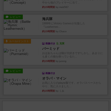
中から他のプレイヤーに当て...
約15時間前
by mob567
レビュー
海兵隊
1988年にVictory Gamesが出版した
『Leathernec...
約15時間前
by Chaco
ルール/インスト
画像付き
充実
パーミッド
おばあちゃんは猫が大好きです!しかし、あまりに
も多くの猫を飼っているた...
約15時間前
by jurong
レビュー
画像付き
オラパ・マイン
お気に入りのplayte製です。オラパスペースから
やり、気に入りました...
約15時間前
by くみ