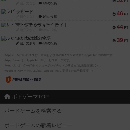
52
PT
紹介文なし
1件の投稿
ラピード
46
PT
紹介文なし
1件の投稿
ザ・フラッフィー・ライト
44
PT
紹介文なし
0件の投稿
ふたつの城の物語
39
PT
紹介文あり
6件の投稿
※Apple、Apple のロゴ は、米国および他の国々で登録されたApple Inc.の商標です。
※App Store は、Apple Inc.のサービスマークです。
※Android は、グーグル インコーポレイテッドの商標または登録商標です。
※Google Play とそのロゴは、Google Inc.の商標または登録商標です。
ボドゲーマTOP
ボードゲームを検索する
ボードゲームの新着レビュー