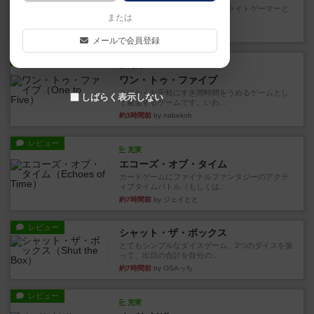
笑えるバカゲームを集めているライトゲーマーと
または
してのレビューです。正体隠...
約2時間前
by toyota
メールで会員登録
レビュー
充実
ワン・トゥ・ファイブ
とにかくお手軽にすき間時間をうめるゲームとし
しばらく表示しない
て重宝するゲームです。いわ...
約3時間前
by nabekoh
レビュー
充実
エコーズ・オブ・タイム
カードゲームにファイナルファンタジーのアクテ
ィブタイムバトル（もしくは...
約7時間前
by ジェイとと
レビュー
シャット・ザ・ボックス
とてもシンプルなダイスゲーム。2つのダイスを振
って、出目の合計を自分の...
約7時間前
by OSAっち
レビュー
充実