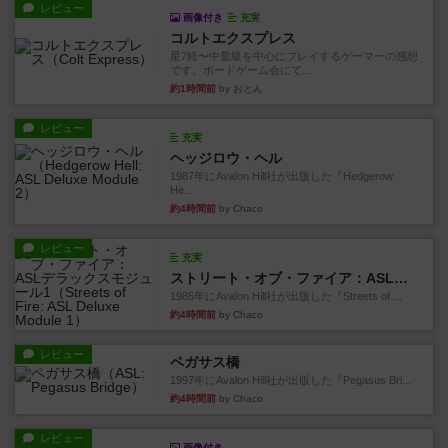
レビュー
画像付き
充実
コルトエクスプレス
星7軽〜中量級を中心にプレイするゲーマーの感想
です。ボードゲーム会にて...
約1時間前
by おとん
レビュー
充実
ヘッジロウ・ヘル
1987年にAvalon Hill社が出版した『Hedgerow
He...
約4時間前
by Chaco
レビュー
充実
ストリート・オブ・ファイア：ASLデラックスモジュール1
1985年にAvalon Hill社が出版した『Streets of ...
約4時間前
by Chaco
レビュー
ペガサス橋
1997年にAvalon Hill社が出版した『Pegasus Bri...
約4時間前
by Chaco
レビュー
画像付き