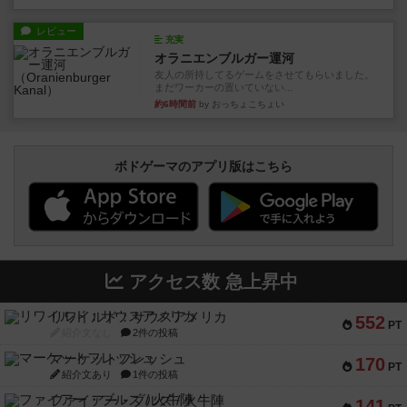
レビュー
充実
オラニエンブルガー運河
友人の所持してるゲームをさせてもらいました。
まだワーカーの置いていない...
約6時間前
by おっちょこちょい
ボドゲーマのアプリ版はこちら
アクセス数 急上昇中
リワイルド：サウスアメリカ
552
PT
紹介文なし
2件の投稿
マーケットフレッシュ
170
PT
紹介文あり
1件の投稿
ファイアー・ブルズ / 火牛陣
141