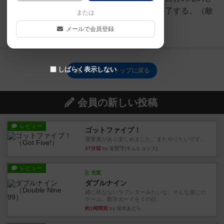
つじが全滅する。・３ラウンド終了する。（敵
または
のひつじが１０００匹に...
メールで会員登録
続きを読む（6年弱前）
しばらく表示しない
シェフィのトップに戻る
会員の新しい投稿
レビュー
ゴットファイブ！
運要素があり楽しめました。またやりたいです。
27分前
by 金賢守(キムヒョンス)
レビュー
充実
ダブルナイン
雑に死なないラブレターみたいな、そんな感じの
ゲーム。数字カードを１の位...
約1時間前
by 深水あどら