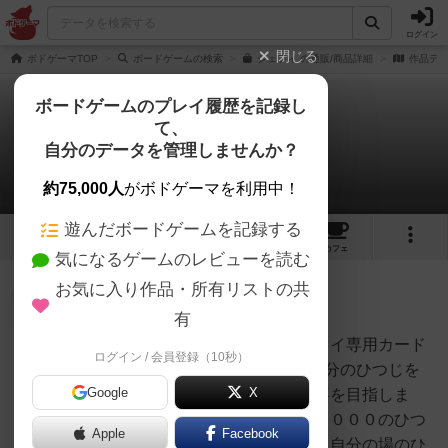
ログイン
閉じる
ボドゲーマTOP
ボードゲームの検索
シェフィ の通販/商品詳細
作品デ
ボードゲームのプレイ履歴を記録し
て、
シェフィ
自分のデータを管理しませんか？
1件のルール/インスト
約75,000人
がボドゲーマを利用中！
遊んだボードゲームを記録する
6
32
112
トップ
画像
動画
レビュー
カフェ
気になるゲームのレビューを読む
お気に入り作品・所有リストの共
神
270名
0名
0
充実
有
まさに今年の為にある？１人プレイ専用カード
ログイン / 会員登録（10秒）
PET
ゲーム”シェフィ”の紹介です。自分のひつじを
Google
X
１匹から１０００匹まで増やす事を目指しま
す。＜勝利条件＞・自分の場に１０００のひつ
Apple
Facebook
じカードを置く。＜敗北条件＞・自分の場のひ