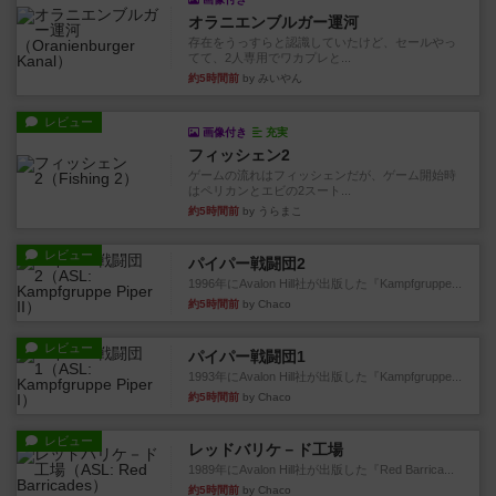
オラニエンブルガー運河
存在をうっすらと認識していたけど、セールやっ
てて、2人専用でワカプレと...
約5時間前
by みいやん
レビュー
画像付き
充実
フィッシェン2
ゲームの流れはフィッシェンだが、ゲーム開始時
はペリカンとエビの2スート...
約5時間前
by うらまこ
レビュー
パイパー戦闘団2
1996年にAvalon Hill社が出版した『Kampfgruppe...
約5時間前
by Chaco
レビュー
パイパー戦闘団1
1993年にAvalon Hill社が出版した『Kampfgruppe...
約5時間前
by Chaco
レビュー
レッドバリケ－ド工場
1989年にAvalon Hill社が出版した『Red Barrica...
約5時間前
by Chaco