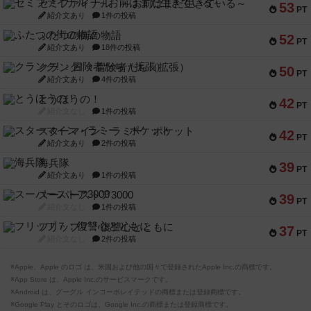
セミファイナル ～お前はまだ生きている～
53
PT
紹介文あり
1件の投稿
ふたつの街の物語
52
PT
紹介文あり
18件の投稿
クランク! ：冒険者たち（拡張）
50
PT
紹介文あり
4件の投稿
とうほうの！
42
PT
紹介文なし
1件の投稿
スターマイン・ラミー ポケット
42
PT
紹介文あり
2件の投稿
海兵隊
39
PT
紹介文あり
1件の投稿
スーパーストア3000
39
PT
紹介文なし
1件の投稿
フリップ７：復讐心とともに
37
PT
紹介文なし
2件の投稿
※Apple、Apple のロゴ は、米国および他の国々で登録されたApple Inc.の商標です。
※App Store は、Apple Inc.のサービスマークです。
※Android は、グーグル インコーポレイテッドの商標または登録商標です。
※Google Play とそのロゴは、Google Inc.の商標または登録商標です。