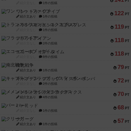
PT
紹介文なし
1件の投稿
ワン・トゥ・ファイブ
122
PT
紹介文あり
1件の投稿
トランスオリエント・エクスプレス
119
PT
紹介文なし
1件の投稿
フラットアイアン
118
PT
紹介文なし
2件の投稿
エコーズ・オブ・タイム
118
PT
紹介文なし
8件の投稿
南北戦争
79
PT
紹介文あり
1件の投稿
キャプテン・フリップ：イスラ・ボンバ
72
PT
紹介文なし
2件の投稿
メメントオンラインタクティクス
70
PT
紹介文あり
4件の投稿
パーミッド
68
PT
紹介文なし
1件の投稿
クリーグ
57
PT
紹介文あり
1件の投稿