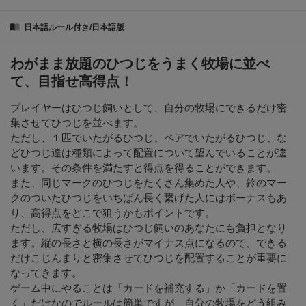
日本語ルール付き/日本語版
わがまま放題のひつじをうまく牧場に並べ
て、目指せ高得点！
プレイヤーはひつじ飼いとして、自分の牧場にできるだけ密
集させてひつじを並べます。
ただし、１匹でいたがるひつじ、ペアでいたがるひつじ、な
どひつじ達は種類によって配置について望んでいることが違
います。その条件を満たすと得点を得ることができます。
また、同じマークのひつじをたくさん集めた人や、鈴のマー
クのついたひつじをいちばん長く繋げた人にはボーナスもあ
り、高得点をどこで狙うかもポイントです。
ただし、広すぎる牧場はひつじ飼いのあなたにも負担となり
ます。縦の長さと横の長さがマイナス点になるので、できる
だけこじんまりと密集させてひつじを配置することが重要に
なってきます。
ゲーム中にやることは「カードを補充する」か「カードを置
く」だけなのでルールは簡単ですが、自分の牧場をどう組み