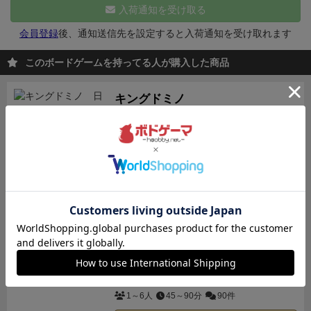
す。多くても少なくても得点にならず、ちょうど
入荷通知を受け取る
「4」にします。
「1」であれば、同じ1のひつじカー
会員登録
後、通知送信先を設定すると入荷通知を受け取れます
ドが隣接しないよう孤立させると得点できます。
こう
してセットを作るよう並べていくのですが、カードの
このボードゲームを持ってる人が購入した商品
置き方には独特なルールがあって、ここが悩ましくも
楽しい部分になってきます。
「一度にたくさん置きた
キングドミノ
いけれど、置き方に縛りがあって思ったように置くに
欲しいタイルを手に入れて、森や海、草原の
は計画性が必要」みたいな状況になるので、プレイヤ
広がる自分の王国を広げよう！
3,300
ーは
・最も効率良くたくさんカードを置ける組み合わ
（税込）
¥
2～4人
15～20分
49件
せを探して、公開山札から引く
・たくさん置けてもセ
ットを作れなければ意味がないので、パズル的にレイ
カートに追加する
アウトも考えながら公開山札を引く
を繰り返すことに
なります。
公開山札は2×4の列になっていて、いずれ
ワイナリーの四季
かの列の2枚を引きます。つまり毎回両方ともが欲し
いカードというわけにはならず、手札にいらないカー
あなたの手でワイナリーを復興させよう！
ワイナリー経営がテーマのワー...
ドが余ります。しかしゲーム中に手に入るカードの量
7,920
（税込）
¥
も限られているので、なるべく有効に活用しないと無
1～6人
45～90分
90件
駄になってしまう。
これらの要素によって、「カード