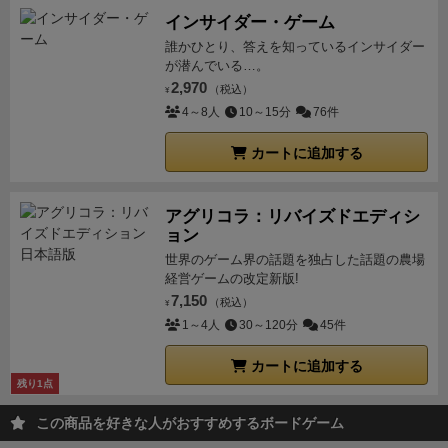
感じです。手触りの良いざらざらの加工にもなってい
インサイダー・ゲーム
るので、小さいながら質感の良さが際立っています。
誰かひとり、答えを知っているインサイダー
箱もコンパクトサイズで持ち運びにも便利で、デザイ
が潜んでいる…。
2,970
ンも良いため所持しているだけでも満足感がありま
（税込）
¥
4～8人
10～15分
76件
す。
インストも5分あれば済みますし、遊びやすく、
考えどころもしっかり確保されているので初心者から
カートに追加する
上級者まで手軽にオススメできる良作だと思います。
アグリコラ：リバイズドエディシ
ョン
世界のゲーム界の話題を独占した話題の農場
経営ゲームの改定新版!
7,150
（税込）
¥
1～4人
30～120分
45件
カートに追加する
残り1点
この商品を好きな人がおすすめするボードゲーム