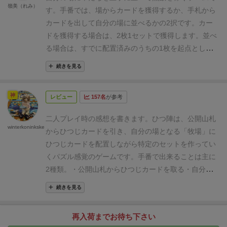
１枚だけ置く（どうしても置けない時にしかおすすめ
嶺美（れみ）
す。
手番では、場からカードを獲得するか、手札から
できません）
山札がなくなったらゲームは終了に向か
カードを出して自分の場に並べるかの2択です。
カー
います。
点数計算をして勝った人を決めます！
グルー
ドを獲得する場合は、2枚1セットで獲得します。並べ
プの条件を満たしてVPを得るほかにも、
・鈴のマーク
る場合は、すでに配置済みのうちの1枚を起点とし
がついているひつじが上下左右につながっている数が
て、同じ数字か連番となるカードを出すことができま
多い人からボーナス
・ハートのマークのひつじがいち
続きを見る
す。
羊によって、1グループ2匹で居たいものや、1匹
ばん多い人（つながってなくてOK）からボーナス
・星
だけで居たいものなどの種類があり、その希望通りに
のマークのひつじがいちばん多い人（つながってなく
神
レビュー
157名
が参考
並べないと点数になりません。また、マークによる得
てOK）からボーナス
で得点があります。
ただし、牧場
点要素もあります。一方で、縦横をいびつな形に並べ
の広さがペナルティになります。
横の長さと縦の長さ
二人プレイ時の感想を書きます。
ひつ陣は、公開山札
てしまうと、失点が大きくなるため、いかにきれいに
winterkoninkske
をマイナスして、総合の得点を計算します。
からひつじカードを引き、自分の場となる「牧場」に
まとめて並べるかがポイントになります。
こちらでも
ひつじカードを配置しながら特定のセットを作ってい
詳しく書いていますので、参考にしてみてください。
くパズル感覚のゲームです。
手番で出来ることは主に
http://bodoge-note.com/game_detail/hitsujin/
2種類。
・公開山札からひつじカードを取る
・自分の
場（牧場）に配置ルールに従ってカードを置く
これだ
続きを見る
けです。
ひつじカードには1〜4のセット数字が書かれ
ているので、例えば「4」なら、縦横に隣接するよう
再入荷までお待ち下さい
に4のひつじカードを4枚くっつけて「群れ」にしま