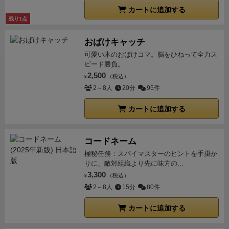
を引く時のジレンマ」「手札を管理する悩ましさ」を
カートに追加する
中心として「ひつじのセットを配置するパズル」を行
残り1点
いながら、「自分の牧場が広がっていく」楽しさに繋
おばけキャッチ
がっていきます。
更にひつじカードには「このマーク
可愛い木のおばけコマ。脳をひねって全力ス
の羊を場所に関係なくたくさん置いた人がボーナス入
ピード勝負。
るよ」とか「このマークを数字に関係なく長く繋げた
2,500
（税込）
¥
人がボーナス貰えるよ」といった別軸のセットコレク
2～8人
20分
95件
ションによる加点があり、「縦横に伸ばし過ぎると失
点になるよ」といった減点もありで、単純に数字の合
カートに追加する
うひつじの並びを見ているだけでは勝てません。
こう
いった複数の得点源を持つ割に、各アクションの処理
コードネーム
自体はシンプルなのでサクサク進みます。夢中になっ
極秘任務：スパイマスターのヒントを手掛か
て引いたり置いたりしているうちに、気づくとゲーム
りに、敵対組織より先に味方の...
終盤になっている…かなり軽快で悩ましいゲームで
3,300
（税込）
¥
す。
各ルールのバランスも互いを邪魔しない程度に上
2～8人
15分
80件
手く噛み合って機能しているし、完成度の高いゲーム
カートに追加する
だと感じました。
コンポーネントはハーフサイズカー
ドのみですが、ひつじの絵柄がとにかく可愛くて良い