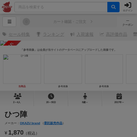
ログイン
─
0
カート確認・ご注文
クーポン
セール特集
ランキング
入荷速報
高評価作品
売り切れ
「参考画像」は会員が当サイトのデータベースにアップロードした画像です。
当商品
参考画像
参考画像
2～4人
20～30分
8歳～
2017年～
ひつ陣
メーカー：
OKAZU brand
（
委託販売作品
）
1,870
¥
（税込）