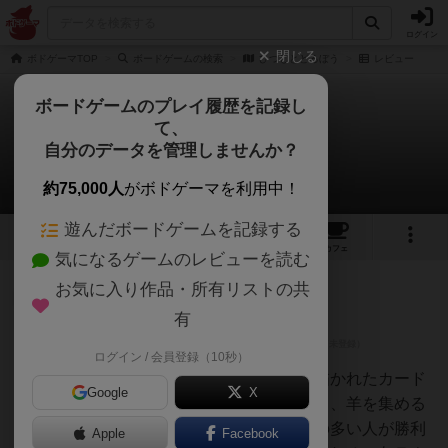
ログイン
閉じる
ボドゲーマTOP
ボードゲームの検索
ひつじとどろぼう
レビュー
ボードゲームのプレイ履歴を記録し
て、
ひつじとどろぼう
自分のデータを管理しませんか？
2件のレビュー
約75,000人
がボドゲーマを利用中！
遊んだボードゲームを記録する
3
2
20
トップ
画像
動画
レビュー
カフェ
気になるゲームのレビューを読む
お気に入り作品・所有リストの共
神
120名
0名
有
ログイン / 会員登録（10秒）
みなりん
個人ボードに道や川、羊の絵の描かれたカード
Google
X
を配置する。道を町まで繋げたり、羊を集める
などして点数を得て、一番得点の多い人が勝利
Apple
Facebook