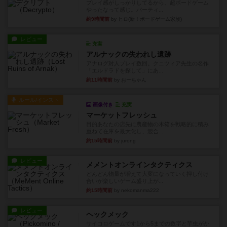
プレイ感がしっかりしてるから、超ボードゲーム
やったなって感じ。パーティ...
約9時間前
by ヒロ(新！ボードゲーム家族)
レビュー
充実
アルナックの失われし遺跡
アナログ対人プレイ数回。クニツィア先生の名作
「エルドラドを探して」にあ...
約11時間前
by おーちゃん
ルール/インスト
画像付き
充実
マーケットフレッシュ
目的あなたの店先に農産物の木箱を戦略的に積み
重ねて在庫を最大化し、競合...
約15時間前
by jurong
レビュー
メメントオンラインタクティクス
どんどん物量が増えて大変になっていく押し付け
合いが楽しいゲーム盛り上が...
約15時間前
by nekomanma222
レビュー
ヘックメック
サイコロゲームです1から5までの数字と芋虫がか