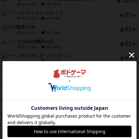
103
PT
紹介文あり
1件の投稿
ワン・トゥ・ファイブ
97
PT
紹介文あり
1件の投稿
南北戦争
91
PT
紹介文あり
1件の投稿
ふたつの城の物語
91
PT
紹介文あり
6件の投稿
ノームズ・アット・ナイト
88
PT
紹介文なし
1件の投稿
マーリン
76
PT
紹介文あり
6件の投稿
フラットアイアン
75
PT
紹介文なし
2件の投稿
トランスオリエント・エクスプレス
70
PT
紹介文なし
1件の投稿
アンブッシュ！：ムーブアウト！
59
PT
紹介文あり
1件の投稿
キャプテン・フリップ：イスラ・ボンバ
51
PT
紹介文なし
2件の投稿