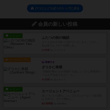
ひつじとどろぼうのトップに戻る
会員の新しい投稿
レビュー
ふたつの街の物語
タイルを4×4で並べて街づくりします。ただし、
街は各プレイヤーの間にあ...
22分前
by ジェイとと
ルール/インスト
画像付き
ざりかに将棋
３種類の駒だけが登場する超シンプルな将棋系ゲ
ーム入門作品です♪(＾＾)...
41分前
by あんちっく
レビュー
エージェントアベニュー
追いついたら勝ち。シンプルな ルールとで直感的
な 目的で、ボドゲ慣れし...
約1時間前
by daisdice