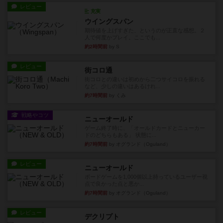
レビュー
充実
ウイングスパン
期待値を上げすぎた、というのが正直な感想。２
人で何度かプレイ。ここでも...
約2時間前
by S
レビュー
街コロ通
街コロとの違いは初めから二つサイコロを振れる
など、少しの違いはあるけれ...
約7時間前
by くみ
戦略やコツ
ニューオールド
ゲーム終了時に、「オールドカードとニューカー
ドのどちらもある」 状態に...
約7時間前
by オグランド（Oguland）
レビュー
ニューオールド
ボードゲームを1,000個以上持っているユーザー視
点で良かった点と悪か...
約7時間前
by オグランド（Oguland）
レビュー
デクリプト