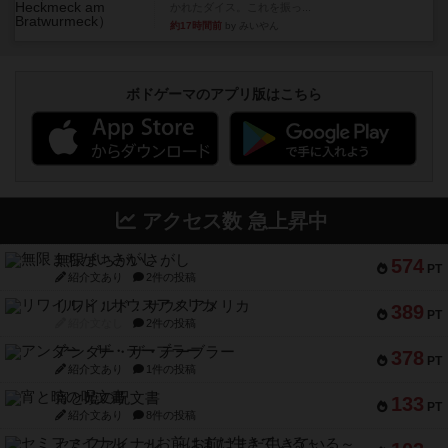
かれたダイス。これを振っ...
約17時間前
by みいやん
ボドゲーマのアプリ版はこちら
アクセス数 急上昇中
無限まちがいさがし
574
PT
紹介文あり
2件の投稿
リワイルド：サウスアメリカ
389
PT
紹介文なし
2件の投稿
アンダー・ザ・テーブラー
378
PT
紹介文あり
1件の投稿
宵と暁の呪文書
133
PT
紹介文あり
8件の投稿
セミファイナル ～お前はまだ生きている～