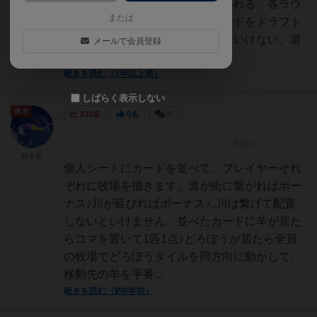
する。３ラウンドにわたって行われる。各ラウ
または
ンド、個人ボードに配置するカードをドラフト
で選ぶ。川は繋がっていなくてはいけない。道
メールで会員登録
は繋がっていなくてもい...
続きを読む（5年以上前）
しばらく表示しない
勇者
233名
0名
0
焼き芋
個人シートにカードを並べて、プレイヤーそれ
ぞれに牧場を描きます。道が街に繋がればボー
ナス♪川が延びればボーナス♪..川は繋げて配置
しないといけません。並べたカードに羊が居た
らコマを置いて1匹1点♪どろぼうが居たら全員
の牧場でどろぼうタイルを同方向に動かして、
移動先の羊を手番...
続きを読む（約8年前）