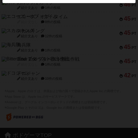
ガルフストライク
46
PT
紹介文あり
1件の投稿
エコーズ・オブ・タイム
45
PT
紹介文なし
8件の投稿
スカルキング
45
PT
紹介文あり
12件の投稿
海兵隊
45
PT
紹介文あり
1件の投稿
Bitter End ブタペスト救出作戦
45
PT
紹介文なし
1件の投稿
ドコジャン
42
PT
紹介文あり
10件の投稿
※Apple、Apple のロゴ は、米国および他の国々で登録されたApple Inc.の商標です。
※App Store は、Apple Inc.のサービスマークです。
※Android は、グーグル インコーポレイテッドの商標または登録商標です。
※Google Play とそのロゴは、Google Inc.の商標または登録商標です。
ボドゲーマTOP