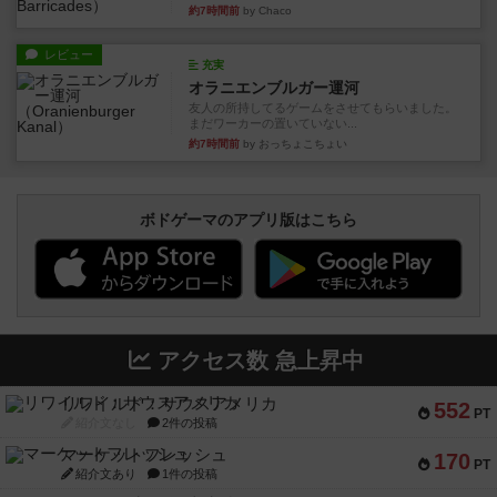
約7時間前
by Chaco
レビュー
充実
オラニエンブルガー運河
友人の所持してるゲームをさせてもらいました。
まだワーカーの置いていない...
約7時間前
by おっちょこちょい
ボドゲーマのアプリ版はこちら
アクセス数 急上昇中
リワイルド：サウスアメリカ
552
PT
紹介文なし
2件の投稿
マーケットフレッシュ
170
PT
紹介文あり
1件の投稿