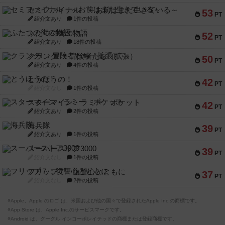
セミファイナル ～お前はまだ生きている～
53
PT
紹介文あり
1件の投稿
ふたつの街の物語
52
PT
紹介文あり
18件の投稿
クランク! ：冒険者たち（拡張）
50
PT
紹介文あり
4件の投稿
とうほうの！
42
PT
紹介文なし
1件の投稿
スターマイン・ラミー ポケット
42
PT
紹介文あり
2件の投稿
海兵隊
39
PT
紹介文あり
1件の投稿
スーパーストア3000
39
PT
紹介文なし
1件の投稿
フリップ７：復讐心とともに
37
PT
紹介文なし
2件の投稿
※Apple、Apple のロゴ は、米国および他の国々で登録されたApple Inc.の商標です。
※App Store は、Apple Inc.のサービスマークです。
※Android は、グーグル インコーポレイテッドの商標または登録商標です。