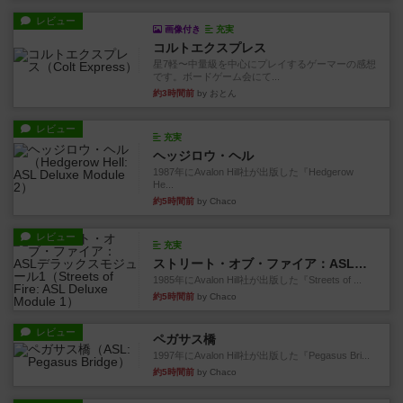
レビュー
画像付き
充実
コルトエクスプレス
星7軽〜中量級を中心にプレイするゲーマーの感想
です。ボードゲーム会にて...
約3時間前
by おとん
レビュー
充実
ヘッジロウ・ヘル
1987年にAvalon Hill社が出版した『Hedgerow
He...
約5時間前
by Chaco
レビュー
充実
ストリート・オブ・ファイア：ASLデラックスモジュール1
1985年にAvalon Hill社が出版した『Streets of ...
約5時間前
by Chaco
レビュー
ペガサス橋
1997年にAvalon Hill社が出版した『Pegasus Bri...
約5時間前
by Chaco