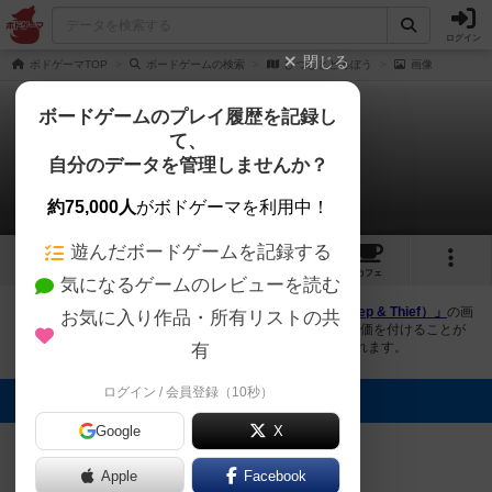
ログイン
閉じる
ボドゲーマTOP
ボードゲームの検索
ひつじとどろぼう
画像
ボードゲームのプレイ履歴を記録し
て、
ひつじとどろぼう
自分のデータを管理しませんか？
3件の画像
約75,000人
がボドゲーマを利用中！
遊んだボードゲームを記録する
3
2
20
トップ
画像
動画
レビュー
カフェ
気になるゲームのレビューを読む
ボドゲーマにログインすると、
「ひつじとどろぼう（Sheep & Thief）」
の画
お気に入り作品・所有リストの共
像をアップロード出来たり、他のユーザーの投稿画像に評価を付けることが
できます。また、トップ6の画像は様々なページで表示されます。
有
ログイン / 会員登録（10秒）
トップに表示される画像
Google
X
デフォ
焼き芋
ひでとし
Apple
Facebook