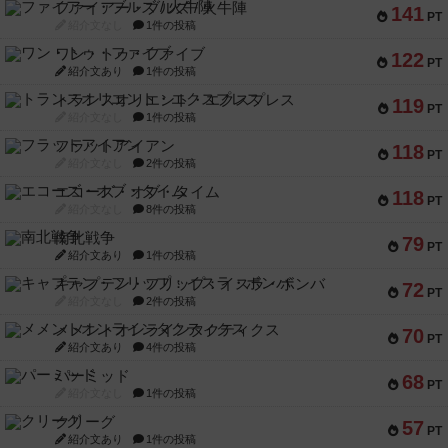
ファイアー・ブルズ / 火牛陣
141
PT
紹介文なし
1件の投稿
ワン・トゥ・ファイブ
122
PT
紹介文あり
1件の投稿
トランスオリエント・エクスプレス
119
PT
紹介文なし
1件の投稿
フラットアイアン
118
PT
紹介文なし
2件の投稿
エコーズ・オブ・タイム
118
PT
紹介文なし
8件の投稿
南北戦争
79
PT
紹介文あり
1件の投稿
キャプテン・フリップ：イスラ・ボンバ
72
PT
紹介文なし
2件の投稿
メメントオンラインタクティクス
70
PT
紹介文あり
4件の投稿
パーミッド
68
PT
紹介文なし
1件の投稿
クリーグ
57
PT
紹介文あり
1件の投稿