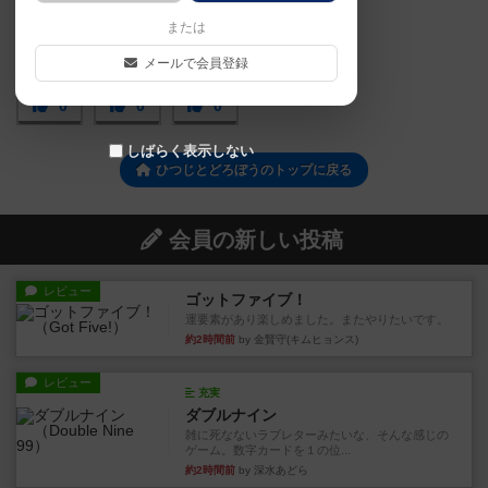
または
メールで会員登録
0
0
0
しばらく表示しない
ひつじとどろぼうのトップに戻る
会員の新しい投稿
レビュー
ゴットファイブ！
運要素があり楽しめました。またやりたいです。
約2時間前
by 金賢守(キムヒョンス)
レビュー
充実
ダブルナイン
雑に死なないラブレターみたいな、そんな感じの
ゲーム。数字カードを１の位...
約2時間前
by 深水あどら