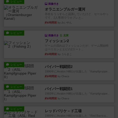
レビュー
画像付き
オラニエンブルガー運河
存在をうっすらと認識していたけど、セールやっ
てて、2人専用でワカプレと...
約6時間前
by みいやん
レビュー
画像付き
充実
フィッシェン2
ゲームの流れはフィッシェンだが、ゲーム開始時
はペリカンとエビの2スート...
約6時間前
by うらまこ
レビュー
パイパー戦闘団2
1996年にAvalon Hill社が出版した『Kampfgruppe...
約6時間前
by Chaco
レビュー
パイパー戦闘団1
1993年にAvalon Hill社が出版した『Kampfgruppe...
約6時間前
by Chaco
レビュー
レッドバリケ－ド工場
1989年にAvalon Hill社が出版した『Red Barrica...