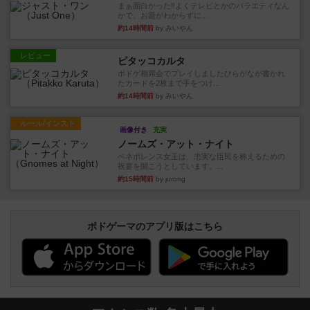
まぁ面白かった‼️よくテレビとかのバラエティなん
かで、お題がわからずに...
約14時間前
by みいやん
レビュー
ピタッコカルタ
ボドゲ相席会でプレイしましたひらがなが書かれ
たカードを2枚まで手をつけ...
約14時間前
by みいやん
ルール/インスト
画像付き
充実
ノームズ・アット・ナイト
ベネボレンス女王は、忠実な臣民を称えるための
祝宴を開こうとしています。...
約15時間前
by jurong
ボドゲーマのアプリ版はこちら