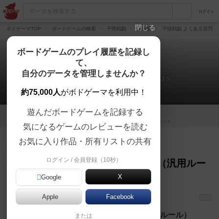
ログイン
閉じる
ボドゲーマTOP
ボードゲームの検索
千怪戦戯
掲示板
千怪戦戯 よくある質問（汎用
ボードゲームのプレイ履歴を記録し
て、
千怪戦戯
自分のデータを管理しませんか？
千怪戦戯 よくある質問（汎用ルール） ver.1.5
約75,000人
がボドゲーマを利用中！
遊んだボードゲームを記録する
1
トップ
画像
動画
レビュー
カフェ
気になるゲームのレビューを読む
お気に入り作品・所有リストの共有
仙人
57名
が閲覧
約2ヶ月前
ログイン / 会員登録（10秒）
千怪戦戯 よくある質問（汎用ルー
ル） ver.1.5
X
Google
（
0）
S.S！
Apple
Facebook
シェアする
ルールについて
千怪戦戯 よくある質問（汎用ルール）
または