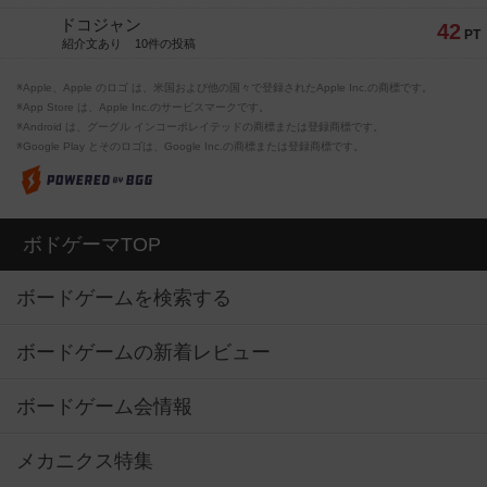
ドコジャン
42
PT
紹介文あり
10件の投稿
※Apple、Apple のロゴ は、米国および他の国々で登録されたApple Inc.の商標です。
※App Store は、Apple Inc.のサービスマークです。
※Android は、グーグル インコーポレイテッドの商標または登録商標です。
※Google Play とそのロゴは、Google Inc.の商標または登録商標です。
ボドゲーマTOP
ボードゲームを検索する
ボードゲームの新着レビュー
ボードゲーム会情報
メカニクス特集