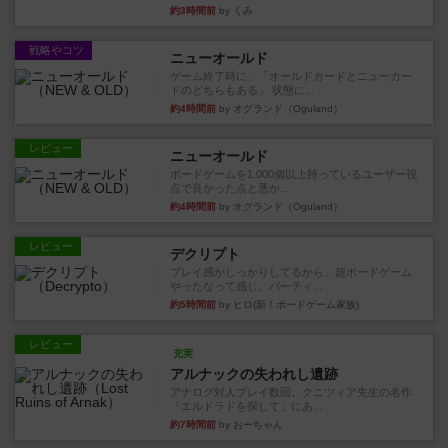
約3時間前
by くみ
戦略やコツ
ニューオールド
ゲーム終了時に、「オールドカードとニューカー
ドのどちらもある」 状態に...
約4時間前
by オグランド（Oguland）
レビュー
ニューオールド
ボードゲームを1,000個以上持っているユーザー視
点で良かった点と悪か...
約4時間前
by オグランド（Oguland）
レビュー
デクリプト
プレイ感がしっかりしてるから、超ボードゲーム
やったなって感じ。パーティ...
約5時間前
by ヒロ(新！ボードゲーム家族)
レビュー
充実
アルナックの失われし遺跡
アナログ対人プレイ数回。クニツィア先生の名作
「エルドラドを探して」にあ...
約7時間前
by おーちゃん