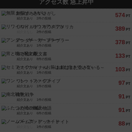
アクセス数 急上昇中
無限まちがいさがし
574
PT
紹介文あり
2件の投稿
リワイルド：サウスアメリカ
389
PT
紹介文なし
2件の投稿
アンダー・ザ・テーブラー
378
PT
紹介文あり
1件の投稿
宵と暁の呪文書
133
PT
紹介文あり
8件の投稿
セミファイナル ～お前はまだ生きている～
103
PT
紹介文あり
1件の投稿
ワン・トゥ・ファイブ
97
PT
紹介文あり
1件の投稿
南北戦争
91
PT
紹介文あり
1件の投稿
ふたつの城の物語
91
PT
紹介文あり
6件の投稿
ノームズ・アット・ナイト
88
PT
紹介文なし
1件の投稿