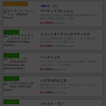
ルール/インスト
画像付き
充実
マーケットフレッシュ
目的あなたの店先に農産物の木箱を戦略的に積み
重ねて在庫を最大化し、競合...
約12時間前
by jurong
レビュー
メメントオンラインタクティクス
どんどん物量が増えて大変になっていく押し付け
合いが楽しいゲーム盛り上が...
約12時間前
by nekomanma222
レビュー
ヘックメック
サイコロゲームです1から5までの数字と芋虫がか
かれたダイス。これを振っ...
約14時間前
by みいやん
レビュー
ハゲタカのえじき
超有名なゲームですが、初めてプレイしました。1
から15までのカードがプ...
約14時間前
by みいやん
レビュー
ジャスト・ワン