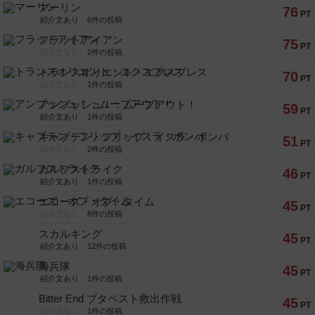
マーリン
76
PT
紹介文あり
6件の投稿
フラットアイアン
75
PT
紹介文なし
2件の投稿
トランスオリエント・エクスプレス
70
PT
紹介文なし
1件の投稿
アンブッシュ！：ムーブアウト！
59
PT
紹介文あり
1件の投稿
キャプテン・フリップ：イスラ・ボンバ
51
PT
紹介文なし
2件の投稿
ガルフストライク
46
PT
紹介文あり
1件の投稿
エコーズ・オブ・タイム
45
PT
紹介文なし
8件の投稿
スカルキング
45
PT
紹介文あり
12件の投稿
海兵隊
45
PT
紹介文あり
1件の投稿
Bitter End ブタペスト救出作戦
45
PT
紹介文なし
1件の投稿