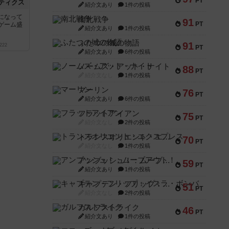
PT
ティクス
紹介文あり
1件の投稿
になって
南北戦争
91
PT
ゲーム盛
紹介文あり
1件の投稿
ふたつの城の物語
91
222
PT
紹介文あり
6件の投稿
ノームズ・アット・ナイト
88
PT
紹介文なし
1件の投稿
マーリン
76
PT
紹介文あり
6件の投稿
フラットアイアン
75
PT
紹介文なし
2件の投稿
トランスオリエント・エクスプレス
70
PT
紹介文なし
1件の投稿
アンブッシュ！：ムーブアウト！
59
PT
紹介文あり
1件の投稿
キャプテン・フリップ：イスラ・ボンバ
51
PT
紹介文なし
2件の投稿
ガルフストライク
46
PT
紹介文あり
1件の投稿