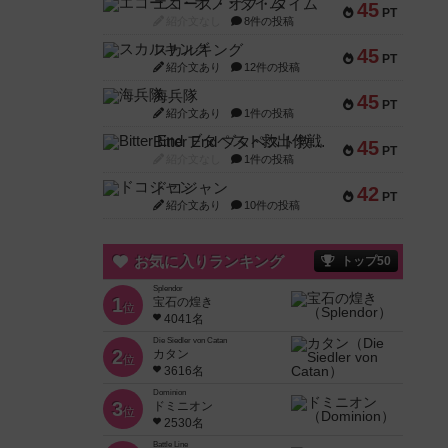
エコーズ・オブ・タイム
45
PT
紹介文なし
8件の投稿
スカルキング
45
PT
紹介文あり
12件の投稿
海兵隊
45
PT
紹介文あり
1件の投稿
Bitter End ブタペスト救出作戦
45
PT
紹介文なし
1件の投稿
ドコジャン
42
PT
紹介文あり
10件の投稿
お気に入りランキング
トップ50
Splendor
1
宝石の煌き
位
4041名
Die Siedler von Catan
2
カタン
位
3616名
Dominion
3
ドミニオン
位
2530名
Battle Line