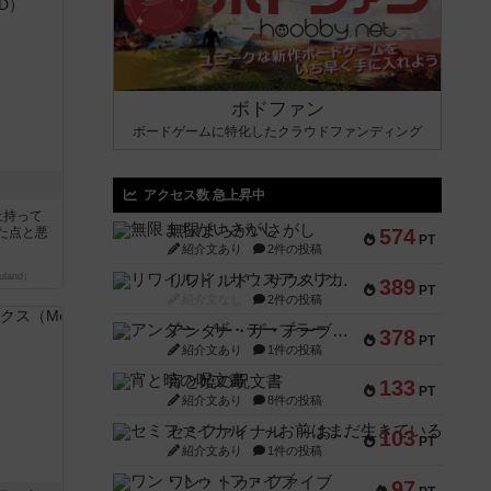
ボドファン
ボードゲームに特化したクラウドファンディング
アクセス数 急上昇中
上持って
無限まちがいさがし
た点と悪
574
PT
紹介文あり
2件の投稿
land）
リワイルド：サウスアメリカ
389
PT
紹介文なし
2件の投稿
アンダー・ザ・テーブラー
378
PT
紹介文あり
1件の投稿
宵と暁の呪文書
133
PT
紹介文あり
8件の投稿
セミファイナル ～お前はまだ生きている～
103
PT
紹介文あり
1件の投稿
ワン・トゥ・ファイブ
97