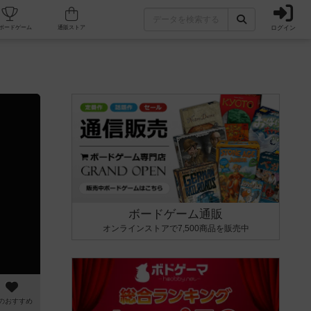
ログイン
カフェ/店舗
人気ボードゲーム
通販ストア
ボードゲーム通販
オンラインストアで7,500商品を販売中
のおすすめ