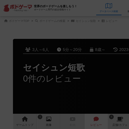
世界のボードゲームを楽しもう！
ボードゲーム専門の総合情報サイト
データベース
検
ボドゲーマTOP
ボードゲームの検索
セイシュン短歌
レビュー
3人～6人
5分～20分
8歳～
202
セイシュン短歌
0件のレビュー
1
6
ゲーム
トップ
画像
動画
レビュー
店舗/
カフェ