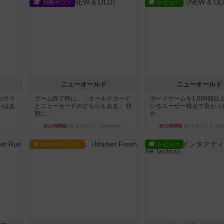
戦略やコツ
レビュー
ニューオールド
ニューオールド
つサイ
ゲーム終了時に、「オールドカード
ボードゲームを1,000個以
いはあ
とニューカードのどちらもある」 状
いるユーザー視点で良かっ
態に...
か...
約11時間前
by オグランド（Oguland）
約11時間前
by オグランド（Ogu
ルール/インスト
レビュー