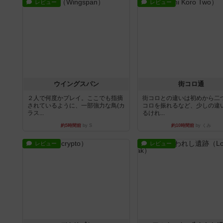
レビュー
レビュー
ウイングスパン
街コロ通
２人で何度かプレイ。ここでも指摘
街コロとの違いは初めから二
されているように、一部強力な鳥(カ
コロを振れるなど、少しの違
ラス...
るけれ...
約5時間前
by S
約10時間前
by くみ
レビュー
レビュー