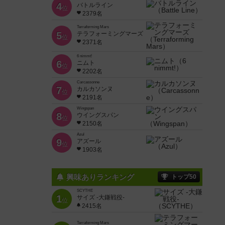
4
バトルライン
位
2379名
Terraforming Mars
5
テラフォーミングマーズ
位
2371名
6 nimmt!
6
ニムト
位
2202名
Carcassonne
7
カルカソンヌ
位
2191名
Wingspan
8
ウイングスパン
位
2150名
Azul
9
アズール
位
1903名
興味ありランキング
トップ50
SCYTHE
1
サイズ -大鎌戦役-
位
2415名
Terraforming Mars