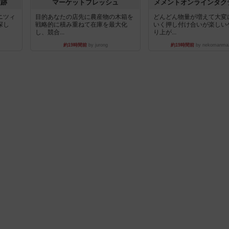
遺跡
マーケットフレッシュ
メメントオンラインタク
ニツィ
目的あなたの店先に農産物の木箱を
どんどん物量が増えて大変
探し
戦略的に積み重ねて在庫を最大化
いく押し付け合いが楽しい
し、競合...
り上が...
約19時間前
by jurong
約19時間前
by nekomanma