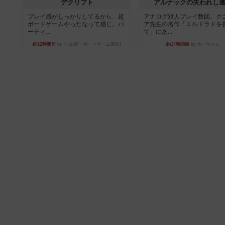
デクリプト
アルナックの失われし
プレイ感がしっかりしてるから、超
アナログ対人プレイ数回。ク
ボードゲームやったなって感じ。パ
ア先生の名作「エルドラドを
ーティ...
て」にあ...
約12時間前
by ヒロ(新！ボードゲーム家族)
約14時間前
by おーちゃん