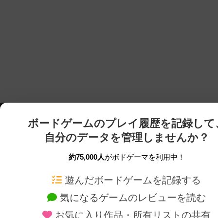
ボードゲームのプレイ履歴を記録して
自分のデータを管理しませんか？
約75,000人
がボドゲーマを利用中！
ボドゲーマTOP
ボードゲーム通販
遊んだボードゲームを記録する
気になるゲームのレビューを読む
ボードゲームを検索する
新作・再入荷情報
お気に入り作品・所有リストの共有
ボードゲームの新着レビュー
定番ボードゲームの通販