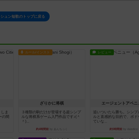
イシュン短歌のトップに戻る
ルール/インスト
レビュー
ざりかに将棋
エージェントアベニ
りしま
３種類の駒だけが登場する超シンプ
追いついたら勝ち。シンプ
ーの間
ルな将棋系ゲーム入門作品です♪(＾
ルと直感的な目的で、ボド
＾)...
ていな...
約4時間前
by あんちっく
約5時間前
by daisdice