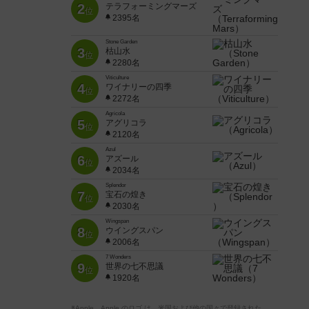
2
テラフォーミングマーズ
位
2395名
Stone Garden
3
枯山水
位
2280名
Viticulture
4
ワイナリーの四季
位
2272名
Agricola
5
アグリコラ
位
2120名
Azul
6
アズール
位
2034名
Splendor
7
宝石の煌き
位
2030名
Wingspan
8
ウイングスパン
位
2006名
7 Wonders
9
世界の七不思議
位
1920名
※Apple、Apple のロゴ は、米国および他の国々で登録された