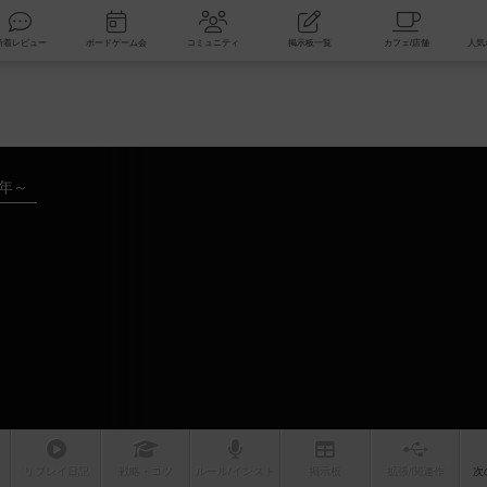
索
新着レビュー
ボードゲーム会
コミュニティ
掲示板一覧
3年～
リプレイ
日記
戦略
・コツ
ルール
/インスト
掲示板
拡張/関連
作
次