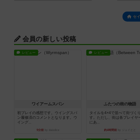
セ
会員の新しい投稿
レビュー
レビュー
ワイアームスパン
ふたつの街の物語
初プレイの感想です。ウイングスパ
タイルを4×4で並べて街づく
ン履修済のコメントとなります。ウ
す。ただし、街は各プレイヤ
イング...
にあ...
9分前
by daisdice
約4時間前
by ジェイとと