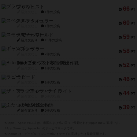
ブラヴェスト
66
PT
紹介文なし
1件の投稿
スペクタキュラー
60
PT
紹介文なし
1件の投稿
スモールワールド
59
PT
紹介文あり
13件の投稿
ギャンブラー
58
PT
紹介文なし
2件の投稿
Bitter End ブタペスト救出作戦
52
PT
紹介文なし
1件の投稿
ラピード
46
PT
紹介文なし
1件の投稿
ザ・フラッフィー・ライト
44
PT
紹介文なし
0件の投稿
ふたつの城の物語
39
PT
紹介文あり
6件の投稿
※Apple、Apple のロゴ は、米国および他の国々で登録されたApple Inc.の商標です。
※App Store は、Apple Inc.のサービスマークです。
※Android は、グーグル インコーポレイテッドの商標または登録商標です。