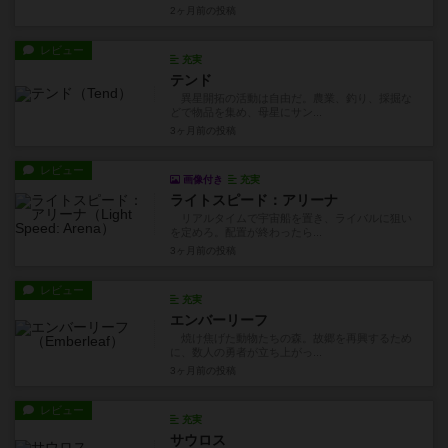
2ヶ月前
の投稿
レビュー
充実
テンド
異星開拓の活動は自由だ。農業、釣り、採掘な
どで物品を集め、母星にサン...
3ヶ月前
の投稿
レビュー
画像付き
充実
ライトスピード：アリーナ
リアルタイムで宇宙船を置き、ライバルに狙い
を定めろ。配置が終わったら...
3ヶ月前
の投稿
レビュー
充実
エンバーリーフ
焼け焦げた動物たちの森。故郷を再興するため
に、数人の勇者が立ち上がっ...
3ヶ月前
の投稿
レビュー
充実
サウロス