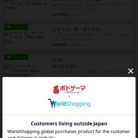
カードゲームにファイナルファンタジーのアクテ
ィブタイムバトル（もしくは...
約7時間前
by ジェイとと
レビュー
シャット・ザ・ボックス
とてもシンプルなダイスゲーム。2つのダイスを振
って、出目の合計を自分の...
約7時間前
by OSAっち
レビュー
充実
オバケだぞ～
対人アナログプレイ。簡単なルールで誰とでも遊
べるゲーム。こんなの子ども...
約9時間前
by おーちゃん
レビュー
充実
南北戦争
1983年にVictory Gamesが出版した『The Civil ...
約12時間前
by Chaco
レビュー
画像付き
ファイアー・ブルズ / 火牛陣