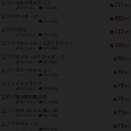
ガルフストライク
217
PT
紹介文あり
1件の投稿
クルティボ
203
PT
紹介文なし
1件の投稿
1809
112
PT
紹介文あり
1件の投稿
ファースト・イン・フライト
108
PT
紹介文あり
3件の投稿
モズビ－ズ・レイダ－ズ
94
PT
紹介文あり
1件の投稿
テンプテーション
79
PT
紹介文なし
2件の投稿
インドネシア
78
PT
紹介文あり
2件の投稿
宵と暁の呪文書
75
PT
紹介文あり
8件の投稿
リスボン・トラム 28
73
PT
紹介文あり
9件の投稿
アマナイト
73
PT
紹介文なし
1件の投稿