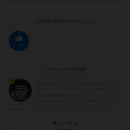
この投稿に
0
名が
ナイス！
しました
ナイス！
このレビューの投稿者
神
家族で楽しむボードゲーム！ BGGの英語マニュア
ルを読んで、バリバリ調査してるぜ！ 新発売・未
発売の商品を最速紹介中だっ！ せっかくボドゲー
マで調べてもレビューがなくて、検索サイトからブ
マツジョン
ログ読みにいくって、よくあることだよなっ。でも
@matz_jon
「今日のおじさん」ブログなら、ボド...
シェアする