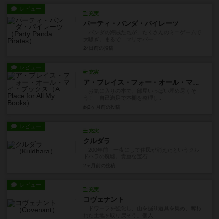
レビュー
充実
パーティ・パンダ・パイレーツ
パンダの海賊たちが、たくさんのミニゲームで
大騒ぎ。まるで「マリオパー...
24日前
の投稿
レビュー
充実
ア・プレイス・フォー・オール・マイ・ブックス
お気に入りの本で、部屋いっぱい埋め尽くそ
う！ 自己満足で本棚を整理し...
約2ヶ月前
の投稿
レビュー
充実
クルダラ
200年前、一夜にして住民が消えたというクル
ドハラの廃墟。貴重な宝石...
2ヶ月前
の投稿
レビュー
充実
コヴェナント
ドワーフを強化し、山を掘り道具を集め、奪わ
れた土地を取り戻そう。個人...