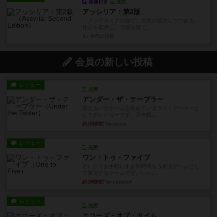
画像付き
充実
アッシリア：第2版
メソポタミアの地で、文明が拡大しつつある。
住居を拡大し、寺院を建て、...
3ヶ月前
の投稿
会員の新しい投稿
レビュー
充実
アンダー・ザ・テーブラー
笑えるバカゲームを集めているライトゲーマーと
してのレビューです。正体隠...
約2時間前
by toyota
レビュー
充実
ワン・トゥ・ファイブ
とにかくお手軽にすき間時間をうめるゲームとし
て重宝するゲームです。いわ...
約3時間前
by nabekoh
レビュー
充実
エコーズ・オブ・タイム