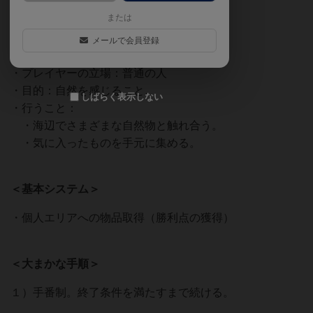
＜テーマ＞
または
・年代：現代
メールで会員登録
・場所：海辺
・プレイヤーの立場：普通の人
・目的：自然を感じること。
しばらく表示しない
・行うこと：
・海辺でさまざまな自然物と触れ合う。
・気に入ったものを手元に集める。
＜基本システム＞
・個人エリアへの物品取得（勝利点の獲得）
＜大まかな手順＞
１）手番制。終了条件を満たすまで続ける。