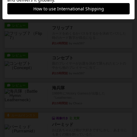
火牛を引き連れて敵を殲滅させる。縦か斜めで前2
列まで攻撃できるが、自分...
約14時間前
by うらまこ
レビュー
フリップ７
カードをめくるかパスをするかを決めてパスした
時のカード数字が得点になる...
約14時間前
by mob567
レビュー
コンセプト
親のプレイヤーがお題を決めて限られたヒントの
中から他のプレイヤーに当て...
約15時間前
by mob567
レビュー
海兵隊
1988年にVictory Gamesが出版した
『Leathernec...
約15時間前
by Chaco
ルール/インスト
画像付き
充実
パーミッド
おばあちゃんは猫が大好きです!しかし、あまりに
も多くの猫を飼っているた...