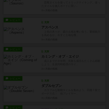
恐竜タイルを使ってトリックテイキング。使っ
たタイルを個人ボードに置い...
3ヶ月前
の投稿
レビュー
充実
アスペンス
２色の木々が、森の土地を奪い合う。繁殖能力
を高めるか、今すぐ土地を獲...
3ヶ月前
の投稿
レビュー
充実
カミング・オブ・エイジ
成人までの９年間、失敗も成功もたくさん経験
しよう。全員同時処理のサイ...
3ヶ月前
の投稿
レビュー
充実
ダブルセブン
カラフルな動物タイルを集めよう。同種７枚で
ボーナス点！ 他プレイヤー...
3ヶ月前
の投稿
レビュー