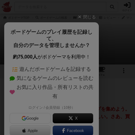
ログイン
閉じる
ボドゲーマTOP
ボードゲームの検索
シーサイド
レビュー
マツジ
ボードゲームのプレイ履歴を記録し
て、
シーサイド
自分のデータを管理しませんか？
マツジョン@matz_jonさんのレビュー
約75,000人
がボドゲーマを利用中！
遊んだボードゲームを記録する
1
1
1
トップ
画像
動画
レビュー
カフェ
気になるゲームのレビューを読む
お気に入り作品・所有リストの共
97名
0名
9ヶ月前
有
ログイン / 会員登録（10秒）
海辺の波と風を感じながら、手元にチップを集めよう。
物品には耐水性があって、海でも遊べるらしい。さあ、買
Google
X
うべきか、買わざるべきか？
Apple
Facebook