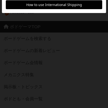
※Android は、グーグル インコーポレイテッドの商標または登録商標です。
※Google Play とそのロゴは、Google Inc.の商標または登録商標です。
ボドゲーマTOP
ボードゲームを検索する
ボードゲームの新着レビュー
ボードゲーム会情報
メカニクス特集
掲示板・トピックス
ボドとも・会員一覧