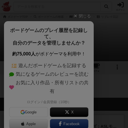
ログイン
閉じる
ボドゲーマTOP
ボードゲームの検索
ぶたブタぶた
リプレイ日記
ボードゲームのプレイ履歴を記録し
て、
ぶたブタぶた
自分のデータを管理しませんか？
0件のリプレイ日記
約75,000人
がボドゲーマを利用中！
遊んだボードゲームを記録する
1
1
4
トップ
画像
動画
レビュー
カフェ
気になるゲームのレビューを読む
お気に入り作品・所有リストの共
ぶたブタぶたのトップに戻る
有
ログイン / 会員登録（10秒）
会員の新しい投稿
Google
X
レビュー
充実
Apple
Facebook
ドゥームド・バタリオンズ：ASLモジュール11