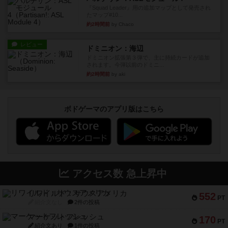
『Squad Leader』用の追加マップとして発売され
たマップ#10...
約2時間前
by Chaco
レビュー
ドミニオン：海辺
ドミニオン拡張第３弾で、主に持続カードが追加
されます。今弾以前のドミニ...
約2時間前
by aki
ボドゲーマのアプリ版はこちら
アクセス数 急上昇中
リワイルド：サウスアメリカ
552
PT
紹介文なし
2件の投稿
マーケットフレッシュ
170
PT
紹介文あり
1件の投稿