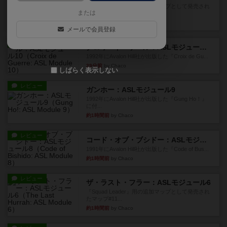
『Squad Leader』用の追加マップとして発売され
または
たマップの#9...
27分前
by Chaco
メールで会員登録
レビュー
クロワ・ド・ゲール：ASLモジュール10
1992年にAvalon Hill社が出版した『Croix de Gu...
39分前
by Chaco
しばらく表示しない
レビュー
ガンホー：ASLモジュール9
1992年にAvalon Hill社が出版した『Gung Ho！』
に付...
約1時間前
by Chaco
レビュー
コード・オブ・ブシドー：ASLモジュール8
1991年にAvalon Hill社が出版した『Code of Bus...
約1時間前
by Chaco
レビュー
ザ・ラスト・フラー：ASLモジュール6
『Squad Leader』用の追加マップとして発売され
たマップ#11...
約1時間前
by Chaco