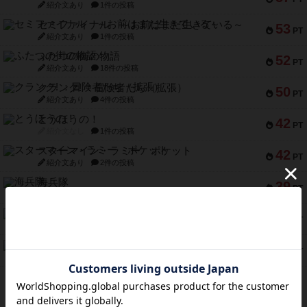
紹介文あり
1件の投稿
セミファイナル ～お前はまだ生きている～
53
PT
紹介文あり
1件の投稿
ふたつの街の物語
52
PT
紹介文あり
18件の投稿
クランク! ：冒険者たち（拡張）
50
PT
紹介文あり
4件の投稿
とうほうの！
42
PT
紹介文なし
1件の投稿
スターマイン・ラミー ポケット
42
PT
紹介文あり
2件の投稿
海兵隊
39
PT
紹介文あり
1件の投稿
スーパーストア3000
39
PT
紹介文なし
1件の投稿
フリップ７：復讐心とともに
37
PT
紹介文なし
2件の投稿
※Apple、Apple のロゴ は、米国および他の国々で登録されたApple Inc.の商標です。
※App Store は、Apple Inc.のサービスマークです。