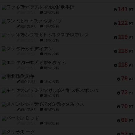
ファイアー・ブルズ / 火牛陣
141
PT
紹介文なし
1件の投稿
ワン・トゥ・ファイブ
122
PT
紹介文あり
1件の投稿
トランスオリエント・エクスプレス
119
PT
紹介文なし
1件の投稿
フラットアイアン
118
PT
紹介文なし
2件の投稿
エコーズ・オブ・タイム
118
PT
紹介文なし
8件の投稿
南北戦争
79
PT
紹介文あり
1件の投稿
キャプテン・フリップ：イスラ・ボンバ
72
PT
紹介文なし
2件の投稿
メメントオンラインタクティクス
70
PT
紹介文あり
4件の投稿
パーミッド
68
PT
紹介文なし
1件の投稿
クリーグ
57
PT