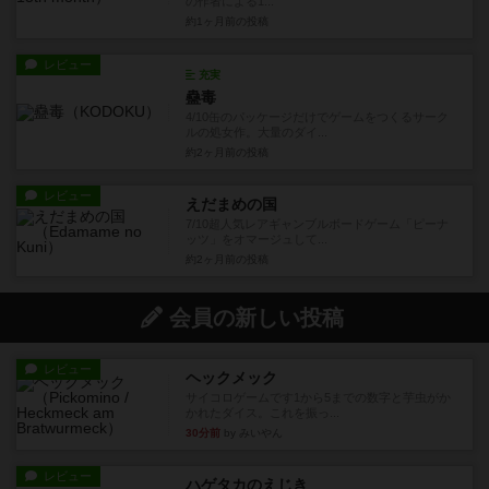
の作者による1...
約1ヶ月前
の投稿
レビュー
充実
蠱毒
4/10缶のパッケージだけでゲームをつくるサーク
ルの処女作。大量のダイ...
約2ヶ月前
の投稿
レビュー
えだまめの国
7/10超人気レアギャンブルボードゲーム「ピーナ
ッツ」をオマージュして...
約2ヶ月前
の投稿
会員の新しい投稿
レビュー
ヘックメック
サイコロゲームです1から5までの数字と芋虫がか
かれたダイス。これを振っ...
30分前
by みいやん
レビュー
ハゲタカのえじき