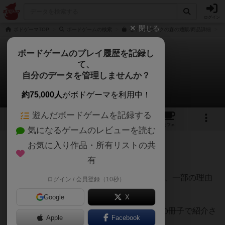
ログイン
閉じる
ボドゲーマTOP
ボードゲームの検索
セイバーネイクの森の通販/商品詳細
ボードゲームのプレイ履歴を記録し
て、
セイバーネイクの森
自分のデータを管理しませんか？
白州さんのレビュー
約75,000人
がボドゲーマを利用中！
遊んだボードゲームを記録する
1
3
16
トップ
画像
動画
レビュー
カフェ
気になるゲームのレビューを読む
お気に入り作品・所有リストの共
219名
2名
1
3ヶ月前
有
レーティングが非公開に設定されたユーザー
5/10（ゲームシステムだけ見れば評価6だが、一部の理由
ログイン / 会員登録（10秒）
で-1）
Google
X
ボードゲームユーチューバーのちょっと前の冊子で紹介さ
Apple
Facebook
れていたので、気になってプレイ。