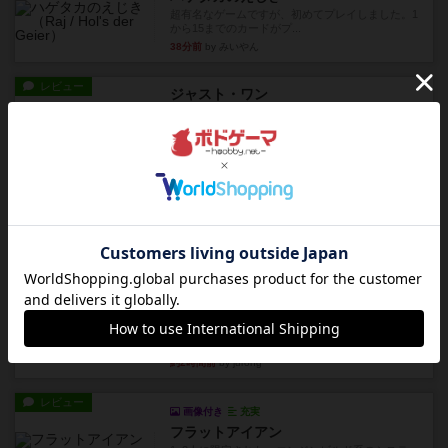
超有名なゲームですが、初めてプレイしました。1
から15までのカードがプ...
38分前
by みいやん
レビュー
ジャスト・ワン
まぁ面白かった‼️よくテレビとかのバラエティなん
かで、お題がわからずに...
44分前
by みいやん
レビュー
ピタッコカルタ
ボドゲ相席会でプレイしましたひらがなが書かれ
たカードを2枚まで手をつけ...
約1時間前
by みいやん
ルール/インスト
画像付き
充実
ノームズ・アット・ナイト
ベネボレンス女王は、忠実な臣民を称えるための
祝宴を開こうとしています。...
約2時間前
by jurong
レビュー
画像付き
充実
フラットアイアン