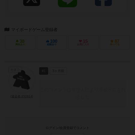
マイボードゲーム登録者
38
100
15
87
興味あり
経験あり
お気に入り
持ってる
たまご
#1
3ヶ月前
このコメントは管理人により非表示にされ
ました
[退会者:152814]
ログイン/会員登録でコメント