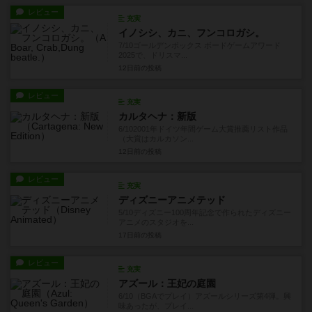
レビュー
充実
イノシシ、カニ、フンコロガシ。
7/10ゴールデンボックス ボードゲームアワード
2025で、ドリスマ...
12日前
の投稿
レビュー
充実
カルタヘナ：新版
6/102001年ドイツ年間ゲーム大賞推薦リスト作品
（大賞はカルカソン...
12日前
の投稿
レビュー
充実
ディズニーアニメテッド
5/10ディズニー100周年記念で作られたディズニー
アニメのスタジオを...
17日前
の投稿
レビュー
充実
アズール：王妃の庭園
6/10（BGAでプレイ）アズールシリーズ第4弾。興
味あったが、プレイ...