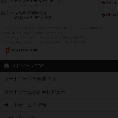
ザ・フラッフィー・ライト
44
PT
紹介文なし
0件の投稿
ふたつの城の物語
39
PT
紹介文あり
6件の投稿
※Apple、Apple のロゴ は、米国および他の国々で登録されたApple Inc.の商標です。
※App Store は、Apple Inc.のサービスマークです。
※Android は、グーグル インコーポレイテッドの商標または登録商標です。
※Google Play とそのロゴは、Google Inc.の商標または登録商標です。
ボドゲーマTOP
ボードゲームを検索する
ボードゲームの新着レビュー
ボードゲーム会情報