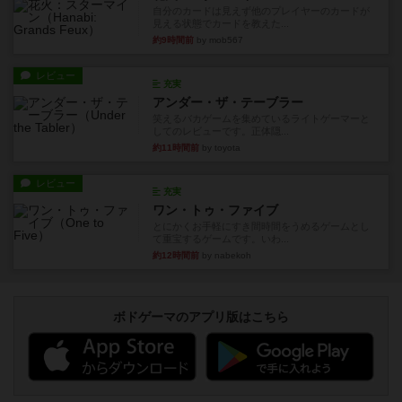
自分のカードは見えず他のプレイヤーのカードが
見える状態でカードを教えた...
約9時間前
by mob567
レビュー
充実
アンダー・ザ・テーブラー
笑えるバカゲームを集めているライトゲーマーと
してのレビューです。正体隠...
約11時間前
by toyota
レビュー
充実
ワン・トゥ・ファイブ
とにかくお手軽にすき間時間をうめるゲームとし
て重宝するゲームです。いわ...
約12時間前
by nabekoh
ボドゲーマのアプリ版はこちら