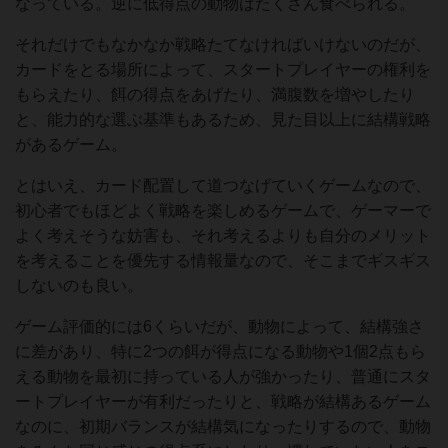
なっている。逆に低得点の動物はたくさん食べられる。
それだけでもなかなか戦略たてなければいけないのだが、
カードをとる場所によって、スタートプレイヤーの権利を
もらえたり、餌の得点をあげたり、満腹数を増やしたり
と、能力的な選ぶ基準もあるため、見た目以上に結構戦略
があるゲーム。
とはいえ、カード配置して道つなげていくゲームなので、
初心者でもほどよく戦略を楽しめるゲームで、ゲーマーで
よく考えそうな妨害も、それ考えるよりも自分のメリット
を考えることを優先する情報量なので、そこまでギスギス
しないのも良い。
ゲーム評価的には6くらいだが、動物によって、結構強さ
に差があり、特に2つの餌が得点になる動物や1個2点もら
える動物を最初に持っている人が強かったり、普通にスタ
ートプレイヤーが有利だったりと、戦略が結構あるゲーム
なのに、初期バランスが結構気になったりするので、動物