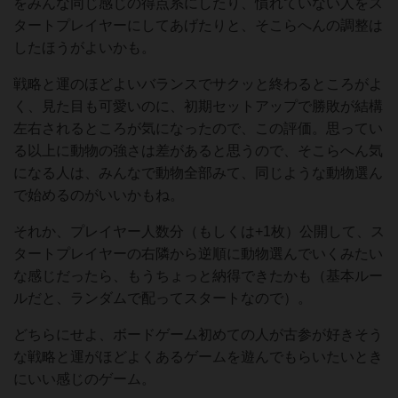
をみんな同じ感じの得点系にしたり、慣れていない人をス
タートプレイヤーにしてあげたりと、そこらへんの調整は
したほうがよいかも。
戦略と運のほどよいバランスでサクッと終わるところがよ
く、見た目も可愛いのに、初期セットアップで勝敗が結構
左右されるところが気になったので、この評価。思ってい
る以上に動物の強さは差があると思うので、そこらへん気
になる人は、みんなで動物全部みて、同じような動物選ん
で始めるのがいいかもね。
それか、プレイヤー人数分（もしくは+1枚）公開して、ス
タートプレイヤーの右隣から逆順に動物選んでいくみたい
な感じだったら、もうちょっと納得できたかも（基本ルー
ルだと、ランダムで配ってスタートなので）。
どちらにせよ、ボードゲーム初めての人が古参が好きそう
な戦略と運がほどよくあるゲームを遊んでもらいたいとき
にいい感じのゲーム。