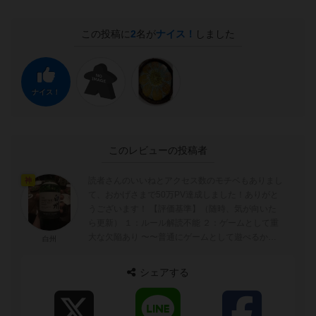
この投稿に
2
名が
ナイス！
しました
ナイス！
このレビューの投稿者
読者さんのいいねとアクセス数のモチベもありまし
神
て、おかげさまで50万PV達成しました！ありがと
うございます！ 【評価基準】（随時、気が向いた
ら更新） １：ルール解読不能 ２：ゲームとして重
大な欠陥あり 〜〜普通にゲームとして遊べるかど
白州
うかの境目〜〜 ...
シェアする