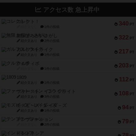
アクセス数 急上昇中
コレクト！
340
PT
紹介文なし
1件の投稿
無限まちがいさがし
322
PT
紹介文あり
2件の投稿
ガルフストライク
217
PT
紹介文あり
1件の投稿
クルティボ
203
PT
紹介文なし
1件の投稿
1809
112
PT
紹介文あり
1件の投稿
ファースト・イン・フライト
108
PT
紹介文あり
3件の投稿
モズビ－ズ・レイダ－ズ
94
PT
紹介文あり
1件の投稿
テンプテーション
79
PT
紹介文なし
2件の投稿
インドネシア
78