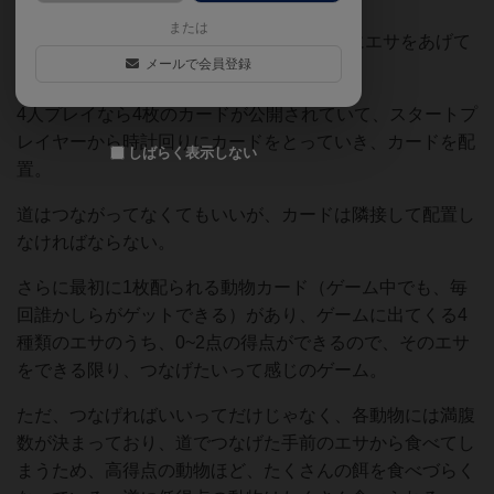
または
4x4の16枚のカードを配置して、動物たちにエサをあげて
メールで会員登録
得点を伸ばすゲーム。
4人プレイなら4枚のカードが公開されていて、スタートプ
レイヤーから時計回りにカードをとっていき、カードを配
しばらく表示しない
置。
道はつながってなくてもいいが、カードは隣接して配置し
なければならない。
さらに最初に1枚配られる動物カード（ゲーム中でも、毎
回誰かしらがゲットできる）があり、ゲームに出てくる4
種類のエサのうち、0~2点の得点ができるので、そのエサ
をできる限り、つなげたいって感じのゲーム。
ただ、つなげればいいってだけじゃなく、各動物には満腹
数が決まっており、道でつなげた手前のエサから食べてし
まうため、高得点の動物ほど、たくさんの餌を食べづらく