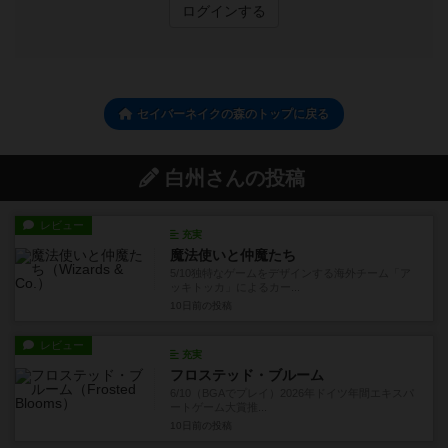
ログインする
セイバーネイクの森のトップに戻る
白州さんの投稿
レビュー
充実
魔法使いと仲魔たち
5/10独特なゲームをデザインする海外チーム「ア
ッキトッカ」によるカー...
10日前
の投稿
レビュー
充実
フロステッド・ブルーム
6/10（BGAでプレイ）2026年ドイツ年間エキスパ
ートゲーム大賞推...
10日前
の投稿