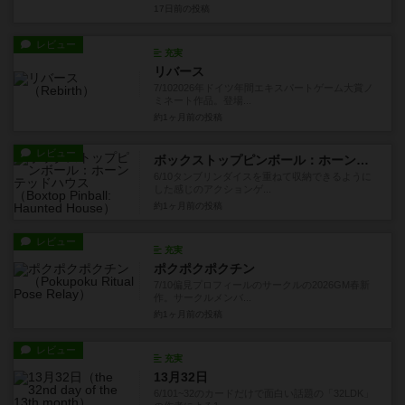
17日前
の投稿
レビュー
充実
リバース
7/102026年ドイツ年間エキスパートゲーム大賞ノ
ミネート作品。登場...
約1ヶ月前
の投稿
レビュー
ボックストップピンボール：ホーンテッドハウス
6/10タンブリンダイスを重ねて収納できるように
した感じのアクションゲ...
約1ヶ月前
の投稿
レビュー
充実
ポクポクポクチン
7/10偏見プロフィールのサークルの2026GM春新
作。サークルメンバ...
約1ヶ月前
の投稿
レビュー
充実
13月32日
6/101~32のカードだけで面白い話題の「32LDK」