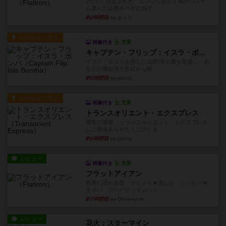
1~2人に限定された、エンジンビルド系のシステ
ム選んだ企業ボードに街で...
約2時間前
by あくり
ルール/インスト
画像付き
充実
キャプテン・フリップ：イスラ・ボンバ
イスラ・ボンバを探しに出航!潜水艦を装備し、あ
なたの乗組員を監獄から解...
約5時間前
by jurong
ルール/インスト
画像付き
充実
トランスオリエント・エクスプレス
乗客の皆様、トランスオリエント・エクスプレス
にご乗車ありがとうございま...
約6時間前
by jurong
レビュー
画像付き
充実
フラットアイアン
世界に浸れる度 ☆☆☆☆★楽しさ ☆☆☆☆★
タイパ ☆☆☆☆☆マンハッ...
約7時間前
by DKnewyork
レビュー
花火：スターマイン