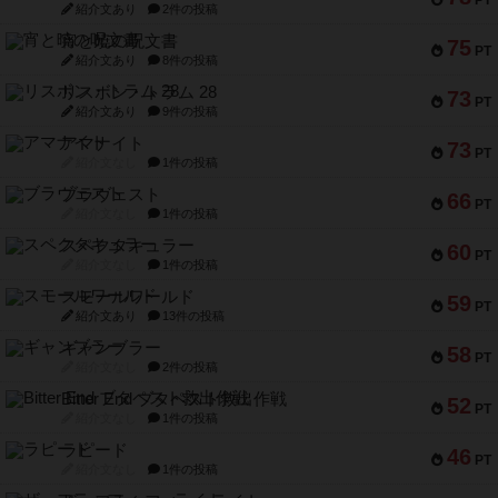
PT
紹介文あり
2件の投稿
宵と暁の呪文書
75
PT
紹介文あり
8件の投稿
リスボン・トラム 28
73
PT
紹介文あり
9件の投稿
アマナイト
73
PT
紹介文なし
1件の投稿
ブラヴェスト
66
PT
紹介文なし
1件の投稿
スペクタキュラー
60
PT
紹介文なし
1件の投稿
スモールワールド
59
PT
紹介文あり
13件の投稿
ギャンブラー
58
PT
紹介文なし
2件の投稿
Bitter End ブタペスト救出作戦
52
PT
紹介文なし
1件の投稿
ラピード
46
PT
紹介文なし
1件の投稿