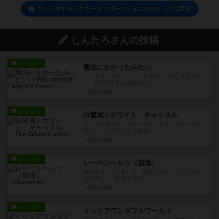
サンリオキャラクターズ スポーツフェスタのトップに戻る
しんたろさんの投稿
レビュー
魔法にかかったみたい
バッティング＆トリックテイキングのようなゲー
ム。自分の手札を5枚選んで...
12日前
の投稿
レビュー
白鷺城 / ホワイト・キャッスル
ダイスを使ったワーカープレイスメントゲーム✨
自ターンでダイスを１個選ん...
12日前
の投稿
レビュー
レーベンヘルツ（新版）
初めてプレイしました。陣取りということで領土
を拡大して、騎士を増やして...
12日前
の投稿
レビュー
イッツアワンダフルワールド