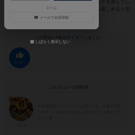
トリックテイキングに慣れてくると物足りなさを感じてし
または
まいます🦍でも幼稚園児くらいまででしたら楽しめると思
います👍
メールで会員登録
この投稿に
0
名が
ナイス！
しました
しばらく表示しない
ナイス！
このレビューの投稿者
大賢者
中量級程度のボードゲームが好きです。友達や子供
とやることが多いので皆さん面白いゲーム教えてく
ださい🦍
しんたろ