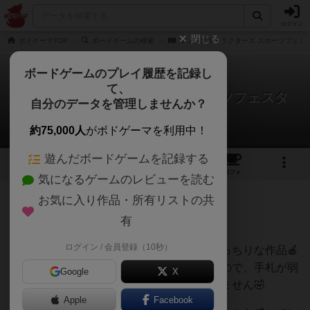
ログイン
閉じる
ボドゲーマTOP
ボードゲームの検索
サンリオキャラクターズ スポーツフェス
ボードゲームのプレイ履歴を記録し
て、
サンリオキャラクターズ スポーツフェスタ
自分のデータを管理しませんか？
しんたろさんのレビュー
約75,000人
がボドゲーマを利用中！
遊んだボードゲームを記録する
5
8
48
トップ
画像
動画
レビュー
カフェ
気になるゲームのレビューを読む
お気に入り作品・所有リストの共
91名
0名
0
約1ヶ月前
有
ログイン / 会員登録（10秒）
子供にトリックテイキングを教えるのにばっちりな作品🍎
トリック取らなくてももらえる点数もあるので、手札が弱
Google
X
い場合は狙っていきたいが中々上手くいきません🤣
Apple
Facebook