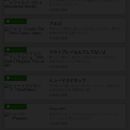
またの名をこのスバ‼️(この素晴らしい世界)やっと
かなきゃいけないボー...
13日前
の投稿
レビュー
アルゴ
子供と2人対戦で遊ぶことがほとんどです。数字の
順番が分かれば遊べるので...
20日前
の投稿
レビュー
テストプレイなんてしてないよ
勝ったら勝ち、負けたら負けのゲーム🤣本当に。
笑自分のターンに手札から1...
20日前
の投稿
レビュー
ヒュードロドロップ
手のひらに握ったコンポーネントから、指定され
た組み合わせを1番最初に落...
20日前
の投稿
レビュー
ペッパー
初めてやったトリテだったかなぁ✨トリテってな
んでこんなに楽しいんだろう...
22日前
の投稿