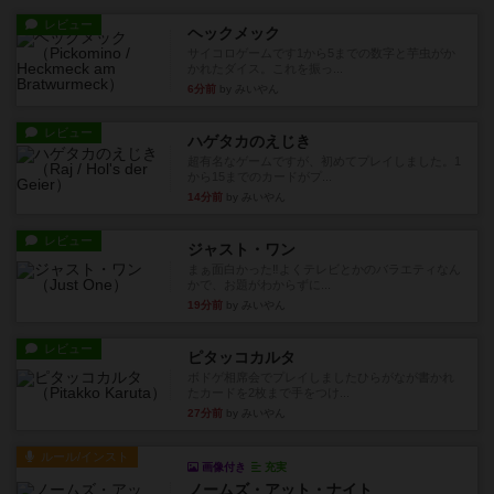
レビュー
ヘックメック
サイコロゲームです1から5までの数字と芋虫がか
かれたダイス。これを振っ...
6分前
by みいやん
レビュー
ハゲタカのえじき
超有名なゲームですが、初めてプレイしました。1
から15までのカードがプ...
14分前
by みいやん
レビュー
ジャスト・ワン
まぁ面白かった‼️よくテレビとかのバラエティなん
かで、お題がわからずに...
19分前
by みいやん
レビュー
ピタッコカルタ
ボドゲ相席会でプレイしましたひらがなが書かれ
たカードを2枚まで手をつけ...
27分前
by みいやん
ルール/インスト
画像付き
充実
ノームズ・アット・ナイト