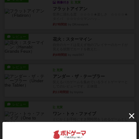
画像付き
充実
フラットアイアン
世界に浸れる度 ☆☆☆☆★楽しさ ☆☆☆☆★
タイパ ☆☆☆☆☆マンハッ...
約7時間前
by DKnewyork
レビュー
花火：スターマイン
自分のカードは見えず他のプレイヤーのカードが
見える状態でカードを教えた...
約8時間前
by mob567
レビュー
充実
アンダー・ザ・テーブラー
笑えるバカゲームを集めているライトゲーマーと
してのレビューです。正体隠...
約11時間前
by toyota
レビュー
充実
ワン・トゥ・ファイブ
とにかくお手軽にすき間時間をうめるゲームとし
て重宝するゲームです。いわ...
約12時間前
by nabekoh