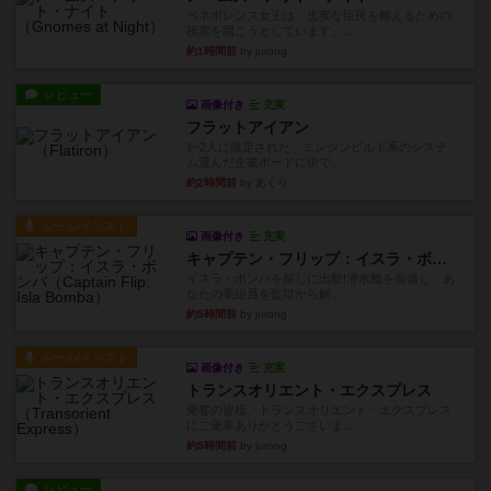
ベネボレンス女王は、忠実な臣民を称えるための
祝宴を開こうとしています。...
約1時間前
by jurong
レビュー
画像付き
充実
フラットアイアン
1~2人に限定された、エンジンビルド系のシステ
ム選んだ企業ボードに街で...
約2時間前
by あくり
ルール/インスト
画像付き
充実
キャプテン・フリップ：イスラ・ボンバ
イスラ・ボンバを探しに出航!潜水艦を装備し、あ
なたの乗組員を監獄から解...
約5時間前
by jurong
ルール/インスト
画像付き
充実
トランスオリエント・エクスプレス
乗客の皆様、トランスオリエント・エクスプレス
にご乗車ありがとうございま...
約5時間前
by jurong
レビュー