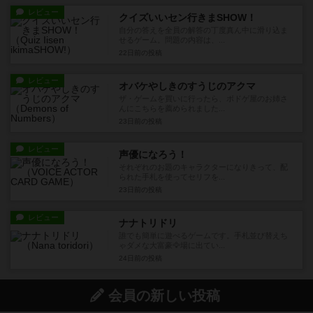
レビュー
クイズいいセン行きまSHOW！
自分の答えを全員の解答の丁度真ん中に滑り込ま
せるゲーム。問題の内容は、...
22日前
の投稿
レビュー
オバケやしきのすうじのアクマ
ザ・ゲームを買いに行ったら、ボドゲ屋のお姉さ
んにこちらを薦められました...
23日前
の投稿
レビュー
声優になろう！
それぞれのお題のキャラクターになりきって、配
られた手札を使ってセリフを...
23日前
の投稿
レビュー
ナナトリドリ
誰でも簡単に遊べるゲームです。手札並び替えち
ゃダメな大富豪🦅場に出てい...
24日前
の投稿
会員の新しい投稿