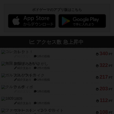
ボドゲーマのアプリ版はこちら
アクセス数 急上昇中
コレクト！
340
PT
紹介文なし
1件の投稿
無限まちがいさがし
322
PT
紹介文あり
2件の投稿
ガルフストライク
217
PT
紹介文あり
1件の投稿
クルティボ
203
PT
紹介文なし
1件の投稿
1809
112
PT
紹介文あり
1件の投稿
ファースト・イン・フライト
108
PT