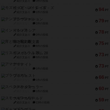
紹介文あり
3件の投稿
モズビ－ズ・レイダ－ズ
94
PT
紹介文あり
1件の投稿
テンプテーション
79
PT
紹介文なし
2件の投稿
インドネシア
78
PT
紹介文あり
2件の投稿
宵と暁の呪文書
75
PT
紹介文あり
8件の投稿
リスボン・トラム 28
73
PT
紹介文あり
9件の投稿
アマナイト
73
PT
紹介文なし
1件の投稿
ブラヴェスト
66
PT
紹介文なし
1件の投稿
スペクタキュラー
60
PT
紹介文なし
1件の投稿
スモールワールド
59
PT
紹介文あり
13件の投稿
ギャンブラー