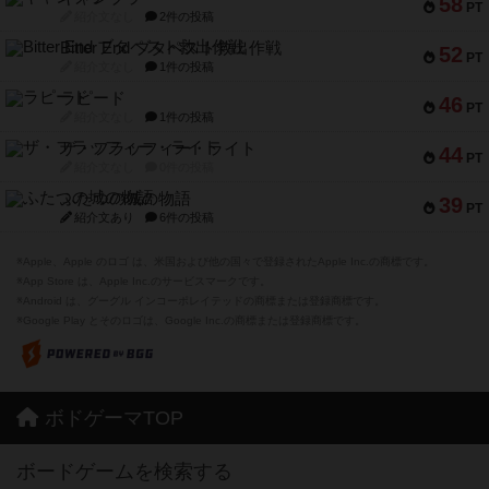
58
PT
紹介文なし
2件の投稿
Bitter End ブタペスト救出作戦
52
PT
紹介文なし
1件の投稿
ラピード
46
PT
紹介文なし
1件の投稿
ザ・フラッフィー・ライト
44
PT
紹介文なし
0件の投稿
ふたつの城の物語
39
PT
紹介文あり
6件の投稿
※Apple、Apple のロゴ は、米国および他の国々で登録されたApple Inc.の商標です。
※App Store は、Apple Inc.のサービスマークです。
※Android は、グーグル インコーポレイテッドの商標または登録商標です。
※Google Play とそのロゴは、Google Inc.の商標または登録商標です。
ボドゲーマTOP
ボードゲームを検索する