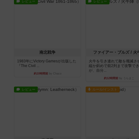
レビュー
レビュー
南北戦争
ファイアー・ブルズ / 火
1983年にVictory Gamesが出版した
火牛を引き連れて敵を殲滅さ
『The Civil ...
縦か斜めで前2列まで攻撃で
が、自分...
約10時間前
by Chaco
約12時間前
by うらまこ
レビュー
ルール/インスト