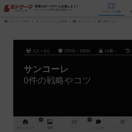
世界のボードゲームを楽しもう！
ボードゲーム専門の総合情報サイト
データベース
検
ボドゲーマTOP
ボードゲームの検索
サンコーレ
戦略やコツ
1人～4人
150分～180分
14歳～
サンコーレ
0件の戦略やコツ
4
4
ゲーム
トップ
画像
動画
レビュー
店舗/
カフェ