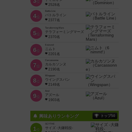
3
位
2528名
Battle Line
4
バトルライン
位
2377名
Terraforming Mars
5
テラフォーミングマーズ
位
2370名
6 nimmt!
6
ニムト
位
2201名
Carcassonne
7
カルカソンヌ
位
2190名
Wingspan
8
ウイングスパン
位
2149名
Azul
9
アズール
位
1903名
興味ありランキング
トップ50
SCYTHE
1
サイズ -大鎌戦役-
位