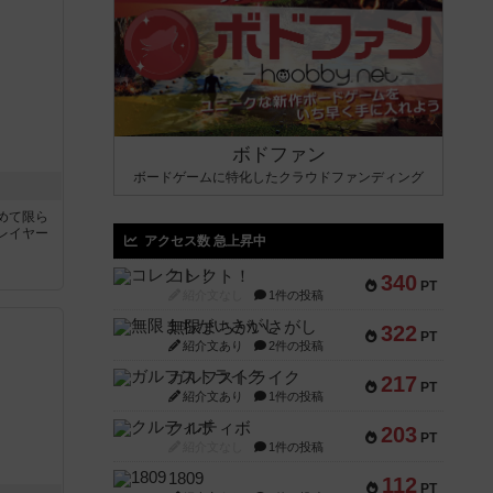
ボドファン
ボードゲームに特化したクラウドファンディング
めて限ら
レイヤー
アクセス数 急上昇中
コレクト！
340
PT
紹介文なし
1件の投稿
無限まちがいさがし
322
PT
紹介文あり
2件の投稿
ガルフストライク
217
PT
紹介文あり
1件の投稿
クルティボ
203
PT
紹介文なし
1件の投稿
1809
112
PT