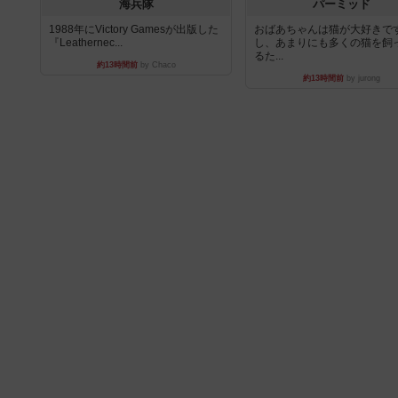
海兵隊
パーミッド
1988年にVictory Gamesが出版した
おばあちゃんは猫が大好きです
『Leathernec...
し、あまりにも多くの猫を飼
るた...
約13時間前
by Chaco
約13時間前
by jurong