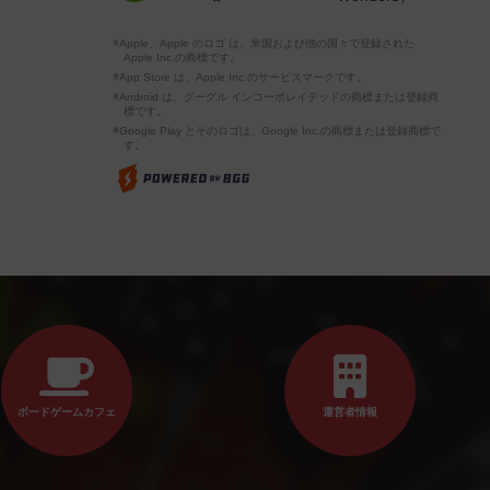
※Apple、Apple のロゴ は、米国および他の国々で登録された
Apple Inc.の商標です。
※App Store は、Apple Inc.のサービスマークです。
※Android は、グーグル インコーポレイテッドの商標または登録商
標です。
※Google Play とそのロゴは、Google Inc.の商標または登録商標で
す。
ボードゲームカフェ
運営者情報