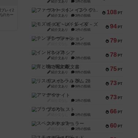
紹介文あり
1件の投稿
ファースト・イン・フライト
間プレイ2
108
PT
札のカー
紹介文あり
3件の投稿
モズビ－ズ・レイダ－ズ
94
PT
紹介文あり
1件の投稿
テンプテーション
79
PT
紹介文なし
2件の投稿
インドネシア
78
PT
紹介文あり
2件の投稿
宵と暁の呪文書
75
PT
紹介文あり
8件の投稿
リスボン・トラム 28
73
PT
紹介文あり
9件の投稿
アマナイト
73
PT
紹介文なし
1件の投稿
ブラヴェスト
66
PT
紹介文なし
1件の投稿
スペクタキュラー
60
PT
紹介文なし
1件の投稿
スモールワールド