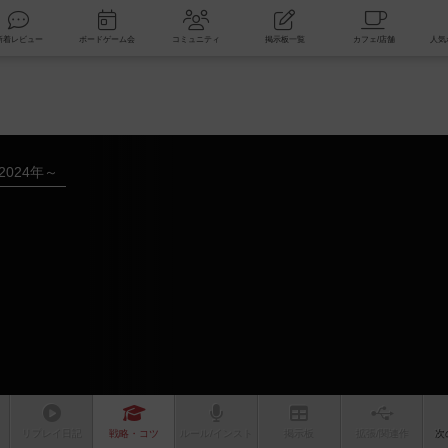
索
新着レビュー
ボードゲーム会
コミュニティ
掲示板一覧
2024年～
リプレイ
日記
戦略
・コツ
ルール
/インスト
掲示板
拡張/関連
作
次