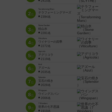
2415名
Terraforming Mars
2
テラフォーミングマーズ
位
2394名
Stone Garden
3
枯山水
位
2281名
Viticulture
4
ワイナリーの四季
位
2272名
Agricola
5
アグリコラ
位
2119名
Azul
6
アズール
位
2035名
Splendor
7
宝石の煌き
位
2028名
Wingspan
8
ウイングスパン
位
2006名
7 Wonders
9
世界の七不思議
位
1919名