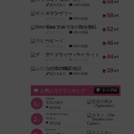
59
PT
紹介文あり
13件の投稿
ギャンブラー
58
PT
紹介文なし
2件の投稿
Bitter End ブタペスト救出作戦
52
PT
紹介文なし
1件の投稿
ラピード
46
PT
紹介文なし
1件の投稿
ザ・フラッフィー・ライト
44
PT
紹介文なし
0件の投稿
ふたつの城の物語
39
PT
紹介文あり
6件の投稿
お気に入りランキング
トップ50
Splendor
1
宝石の煌き
位
4040名
Die Siedler von Catan
2
カタン
位
3616名
Dominion
ドミニオン