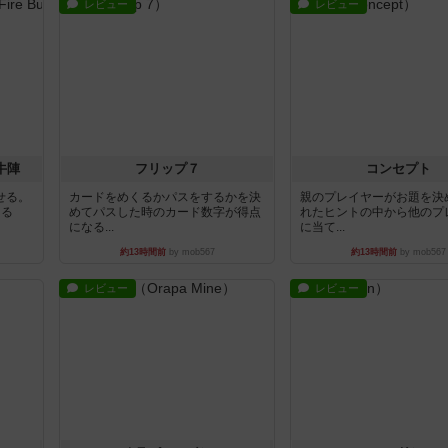
レビュー
レビュー
牛陣
フリップ７
コンセプト
せる。
カードをめくるかパスをするかを決
親のプレイヤーがお題を決
きる
めてパスした時のカード数字が得点
れたヒントの中から他のプ
になる...
に当て...
約13時間前
by mob567
約13時間前
by mob567
レビュー
レビュー