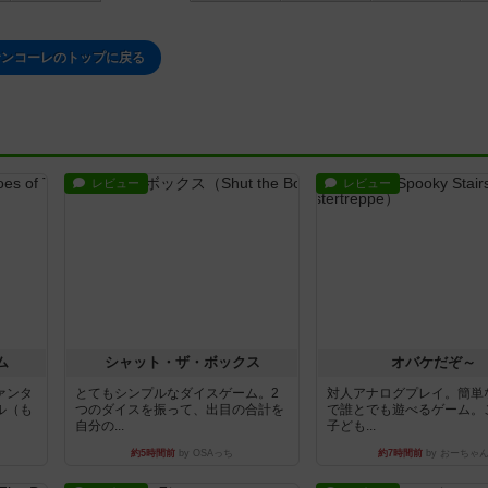
サンコーレのトップに戻る
レビュー
レビュー
ム
シャット・ザ・ボックス
オバケだぞ～
ァンタ
とてもシンプルなダイスゲーム。2
対人アナログプレイ。簡単
ル（も
つのダイスを振って、出目の合計を
で誰とでも遊べるゲーム。
自分の...
子ども...
約5時間前
by OSAっち
約7時間前
by おーちゃ