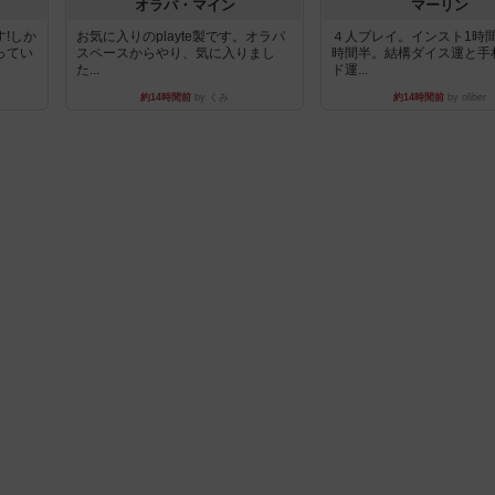
オラパ・マイン
マーリン
!しか
お気に入りのplayte製です。オラパ
４人プレイ。インスト1時
ってい
スペースからやり、気に入りまし
時間半。結構ダイス運と手
た...
ド運...
約14時間前
by くみ
約14時間前
by oliber