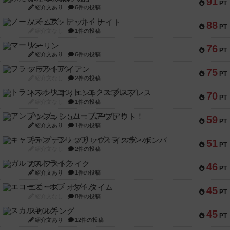
91
PT
紹介文あり
6件の投稿
ノームズ・アット・ナイト
88
PT
紹介文なし
1件の投稿
マーリン
76
PT
紹介文あり
6件の投稿
フラットアイアン
75
PT
紹介文なし
2件の投稿
トランスオリエント・エクスプレス
70
PT
紹介文なし
1件の投稿
アンブッシュ！：ムーブアウト！
59
PT
紹介文あり
1件の投稿
キャプテン・フリップ：イスラ・ボンバ
51
PT
紹介文なし
2件の投稿
ガルフストライク
46
PT
紹介文あり
1件の投稿
エコーズ・オブ・タイム
45
PT
紹介文なし
8件の投稿
スカルキング
45
PT
紹介文あり
12件の投稿