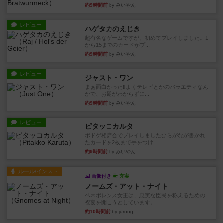
約9時間前
by みいやん
レビュー
ハゲタカのえじき
超有名なゲームですが、初めてプレイしました。1
から15までのカードがプ...
約9時間前
by みいやん
レビュー
ジャスト・ワン
まぁ面白かった‼️よくテレビとかのバラエティなん
かで、お題がわからずに...
約9時間前
by みいやん
レビュー
ピタッコカルタ
ボドゲ相席会でプレイしましたひらがなが書かれ
たカードを2枚まで手をつけ...
約9時間前
by みいやん
ルール/インスト
画像付き
充実
ノームズ・アット・ナイト
ベネボレンス女王は、忠実な臣民を称えるための
祝宴を開こうとしています。...
約10時間前
by jurong