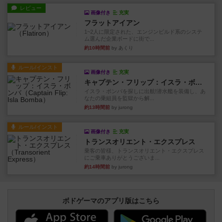
レビュー
画像付き
充実
フラットアイアン
1~2人に限定された、エンジンビルド系のシステ
ム選んだ企業ボードに街で...
約10時間前
by あくり
ルール/インスト
画像付き
充実
キャプテン・フリップ：イスラ・ボンバ
イスラ・ボンバを探しに出航!潜水艦を装備し、あ
なたの乗組員を監獄から解...
約13時間前
by jurong
ルール/インスト
画像付き
充実
トランスオリエント・エクスプレス
乗客の皆様、トランスオリエント・エクスプレス
にご乗車ありがとうございま...
約14時間前
by jurong
ボドゲーマのアプリ版はこちら