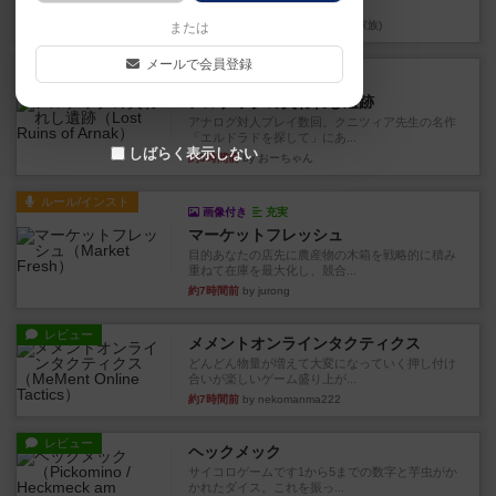
やったなって感じ。パーティ...
21分前
by ヒロ(新！ボードゲーム家族)
または
メールで会員登録
レビュー
充実
アルナックの失われし遺跡
アナログ対人プレイ数回。クニツィア先生の名作
「エルドラドを探して」にあ...
しばらく表示しない
約3時間前
by おーちゃん
ルール/インスト
画像付き
充実
マーケットフレッシュ
目的あなたの店先に農産物の木箱を戦略的に積み
重ねて在庫を最大化し、競合...
約7時間前
by jurong
レビュー
メメントオンラインタクティクス
どんどん物量が増えて大変になっていく押し付け
合いが楽しいゲーム盛り上が...
約7時間前
by nekomanma222
レビュー
ヘックメック
サイコロゲームです1から5までの数字と芋虫がか
かれたダイス。これを振っ...