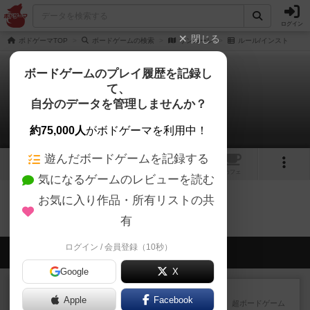
ログイン
閉じる
ボドゲーマTOP
ボードゲームの検索
サンコーレ
ルール/インスト
ボードゲームのプレイ履歴を記録し
て、
サンコーレ
自分のデータを管理しませんか？
0件のルール/インスト
約75,000人
がボドゲーマを利用中！
遊んだボードゲームを記録する
4
4
トップ
画像
動画
レビュー
カフェ
気になるゲームのレビューを読む
お気に入り作品・所有リストの共
サンコーレのトップに戻る
有
ログイン / 会員登録（10秒）
会員の新しい投稿
Google
X
レビュー
デクリプト
Apple
Facebook
プレイ感がしっかりしてるから、超ボードゲーム