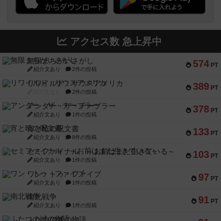
アクセス数 急上昇中
無限まちがいさがし
574
PT
紹介文あり
2件の投稿
リワイルド：サウスアメリカ
389
PT
紹介文なし
2件の投稿
アンダー・ザ・テーブラー
378
PT
紹介文あり
1件の投稿
宵と暁の呪文書
133
PT
紹介文あり
8件の投稿
セミファイナル ～お前はまだ生きている～
103
PT
紹介文あり
1件の投稿
ワン・トゥ・ファイブ
97
PT
紹介文あり
1件の投稿
南北戦争
91
PT
紹介文あり
1件の投稿
ふたつの城の物語