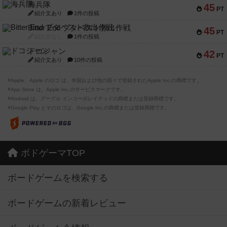
海兵隊
45
PT
紹介文あり
1件の投稿
Bitter End ブタペスト救出作戦
45
PT
紹介文なし
1件の投稿
ドコジャン
42
PT
紹介文あり
10件の投稿
※Apple、Apple のロゴ は、米国および他の国々で登録されたApple Inc.の商標です。
※App Store は、Apple Inc.のサービスマークです。
※Android は、グーグル インコーポレイテッドの商標または登録商標です。
※Google Play とそのロゴは、Google Inc.の商標または登録商標です。
ボドゲーマTOP
ボードゲームを検索する
ボードゲームの新着レビュー