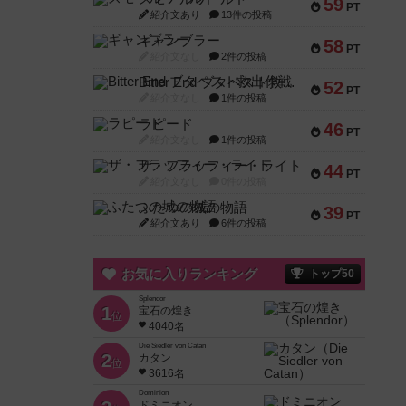
59
PT
紹介文あり
13件の投稿
ギャンブラー
58
PT
紹介文なし
2件の投稿
Bitter End ブタペスト救出作戦
52
PT
紹介文なし
1件の投稿
ラピード
46
PT
紹介文なし
1件の投稿
ザ・フラッフィー・ライト
44
PT
紹介文なし
0件の投稿
ふたつの城の物語
39
PT
紹介文あり
6件の投稿
お気に入りランキング
トップ50
Splendor
1
宝石の煌き
位
4040名
Die Siedler von Catan
2
カタン
位
3616名
Dominion
ドミニオン