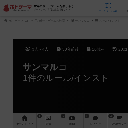
世界のボードゲームを楽しもう！
ボードゲーム専門の総合情報サイト
データベース
検
ボドゲーマTOP
ボードゲームの検索
サンマルコ
ルール/インスト
3人～4人
90分前後
10歳～
200
サンマルコ
1件のルール/インスト
5
1
8
18
ゲーム
トップ
画像
動画
レビュー
店舗/
カフェ