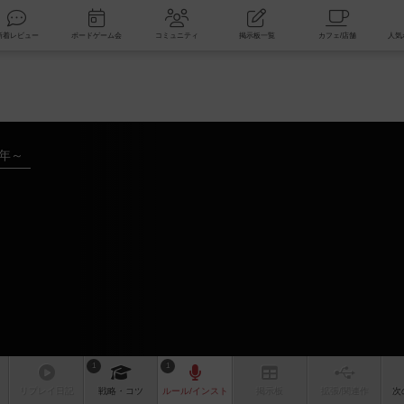
索
新着レビュー
ボードゲーム会
コミュニティ
掲示板一覧
1年～
1
1
リプレイ
日記
戦略
・コツ
ルール
/インスト
掲示板
拡張/関連
作
次