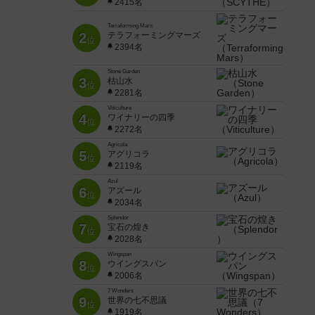
2415名
Terraforming Mars
2
テラフォーミングマーズ
位
2394名
Stone Garden
3
枯山水
位
2281名
Viticulture
4
ワイナリーの四季
位
2272名
Agricola
5
アグリコラ
位
2119名
Azul
6
アズール
位
2034名
Splendor
7
宝石の煌き
位
2028名
Wingspan
8
ウイングスパン
位
2006名
7 Wonders
9
世界の七不思議
位
1919名