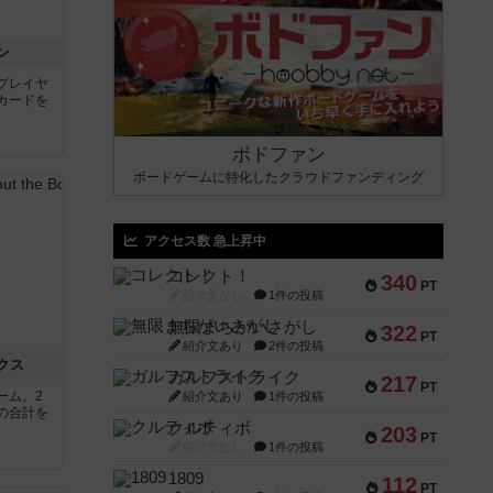
ン
プレイヤ
カードを
ボドファン
ボードゲームに特化したクラウドファンディング
アクセス数 急上昇中
コレクト！
340
PT
紹介文なし
1件の投稿
無限まちがいさがし
322
PT
紹介文あり
2件の投稿
クス
ガルフストライク
217
PT
ーム。2
紹介文あり
1件の投稿
の合計を
クルティボ
203
PT
紹介文なし
1件の投稿
1809
112
PT