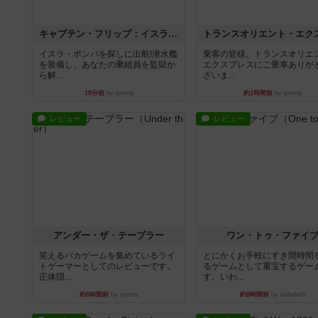
キャプテン・フリップ：イスラ・ボンバ
イスラ・ボンバを探しに出航!潜水艦
乗客の皆様、トランスオリエ
を装備し、あなたの乗組員を監獄か
エクスプレスにご乗車ありが
ら解...
ざいま...
18分前
by jurong
約1時間前
by jurong
レビュー
レビュー
アンダー・ザ・テーブラー
ワン・トゥ・ファイ
笑えるバカゲームを集めているライ
とにかくお手軽にすき間時間
トゲーマーとしてのレビューです。
るゲームとして重宝するゲー
正体隠...
す。いわ...
約6時間前
by toyota
約8時間前
by nabekoh