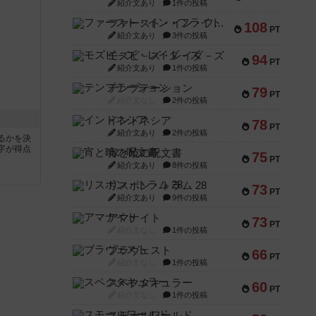
紹介文あり
1件の投稿
ファースト・イン・フライト
108
PT
紹介文あり
3件の投稿
モズビ－ズ・レイダ－ズ
94
PT
紹介文あり
1件の投稿
テンプテーション
79
PT
紹介文なし
2件の投稿
インドネシア
78
PT
紹介文あり
2件の投稿
るかを決
字が得点
宵と暁の呪文書
75
PT
紹介文あり
8件の投稿
リスボン・トラム 28
73
PT
紹介文あり
9件の投稿
アマナイト
73
PT
紹介文なし
1件の投稿
ブラヴェスト
66
PT
紹介文なし
1件の投稿
スペクタキュラー
60
PT
紹介文なし
1件の投稿
スモールワールド