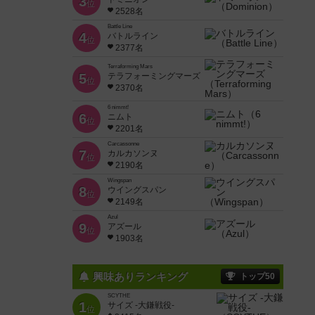
3
位
2528名
Battle Line
4
バトルライン
位
2377名
Terraforming Mars
5
テラフォーミングマーズ
位
2370名
6 nimmt!
6
ニムト
位
2201名
Carcassonne
7
カルカソンヌ
位
2190名
Wingspan
8
ウイングスパン
位
2149名
Azul
9
アズール
位
1903名
興味ありランキング
トップ50
SCYTHE
1
サイズ -大鎌戦役-
位