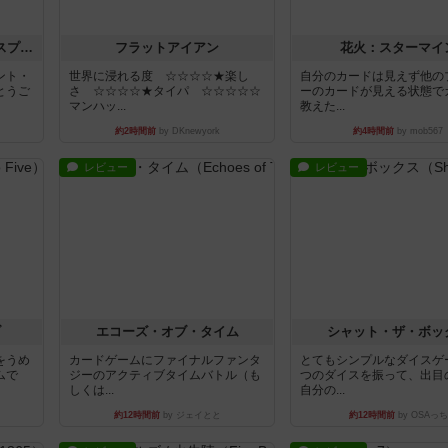
トランスオリエント・エクスプレス
フラットアイアン
花火：スターマイ
ント・
世界に浸れる度 ☆☆☆☆★楽し
自分のカードは見えず他の
とうご
さ ☆☆☆☆★タイパ ☆☆☆☆☆
ーのカードが見える状態で
マンハッ...
教えた...
約2時間前
by DKnewyork
約4時間前
by mob567
レビュー
レビュー
ブ
エコーズ・オブ・タイム
シャット・ザ・ボッ
をうめ
カードゲームにファイナルファンタ
とてもシンプルなダイスゲ
ムで
ジーのアクティブタイムバトル（も
つのダイスを振って、出目
しくは...
自分の...
約12時間前
by ジェイとと
約12時間前
by OSAっち