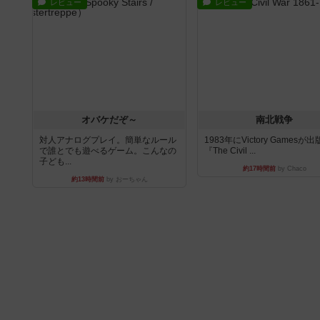
レビュー
レビュー
オバケだぞ～
南北戦争
対人アナログプレイ。簡単なルール
1983年にVictory Gamesが
で誰とでも遊べるゲーム。こんなの
『The Civil ...
子ども...
約17時間前
by Chaco
約13時間前
by おーちゃん