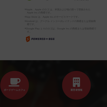
※Apple、Apple のロゴ は、米国および他の国々で登録された
Apple Inc.の商標です。
※App Store は、Apple Inc.のサービスマークです。
※Android は、グーグル インコーポレイテッドの商標または登録商
標です。
※Google Play とそのロゴは、Google Inc.の商標または登録商標で
す。
ボードゲームカフェ
運営者情報