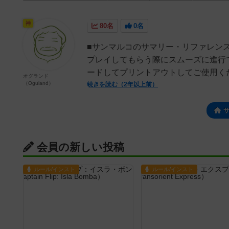
神
80名
0名
■サンマルコのサマリー・リファレン
プレイしてもらう際にスムーズに進行
ードしてプリントアウトしてご使用く
オグランド
（Oguland）
続きを読む（2年以上前）
会員の新しい投稿
ルール/インスト
ルール/インスト