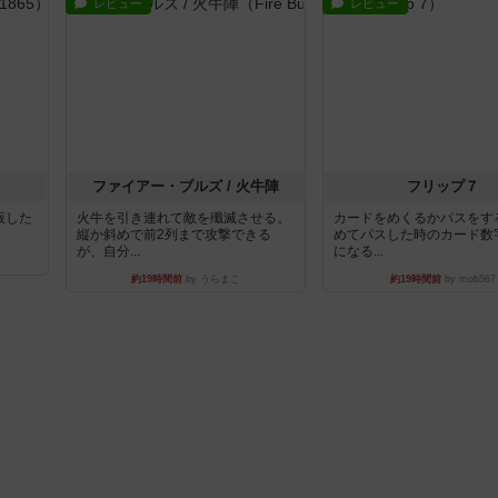
レビュー
レビュー
ファイアー・ブルズ / 火牛陣
フリップ７
出版した
火牛を引き連れて敵を殲滅させる。
カードをめくるかパスをす
縦か斜めで前2列まで攻撃できる
めてパスした時のカード数
が、自分...
になる...
約19時間前
by うらまこ
約19時間前
by mob567