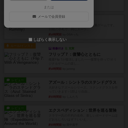
このゲームをした際、3ゲー...
約2時間前
by 155973
または
メールで会員登録
レビュー
ジンラミー
トランプで遊べる2人対戦の麻雀風ゲームです。
10枚の手札で、同じスーツ...
約4時間前
by OSAっち
しばらく表示しない
ルール/インスト
画像付き
充実
フリップ７：復讐心とともに
概要Flip 7が復活しました――復讐を伴って!オリ
ジナルゲームの楽し...
約4時間前
by jurong
レビュー
アズール：シントラのステンドグラス
大好きなアズールシリーズ。ステンドグラスを作
っていきます✨1部より自由...
約5時間前
by しんたろ
レビュー
エクスペディション：世界を巡る冒険
クラマー氏の不朽の名作。新しいボードゲームほ
どおもしろいはず？いいえ。...
約5時間前
by 田中昌平