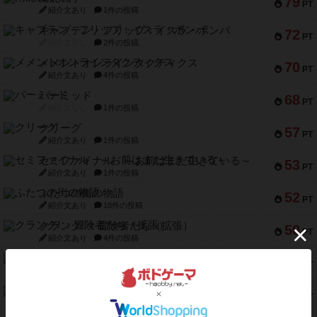
79
PT
紹介文あり
1件の投稿
キャプテン・フリップ：イスラ・ボンバ
72
PT
紹介文なし
2件の投稿
メメントオンラインタクティクス
70
PT
紹介文あり
4件の投稿
パーミッド
68
PT
紹介文なし
1件の投稿
クリーグ
57
PT
紹介文あり
1件の投稿
セミファイナル ～お前はまだ生きている～
53
PT
紹介文あり
1件の投稿
ふたつの街の物語
52
PT
紹介文あり
18件の投稿
クランク! ：冒険者たち（拡張）
50
PT
紹介文あり
4件の投稿
とうほうの！
42
PT
紹介文なし
1件の投稿
スターマイン・ラミー ポケット
42
PT
紹介文あり
2件の投稿