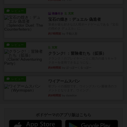
レビュー
画像付き
充実
宝石の煌き：デュエル 偽造者
筆者が最も好きな2人用ボードゲームである『宝石
の煌めき デュエル』に、...
約7時間前
by 手動人形
レビュー
充実
クランク! ：冒険者たち（拡張）
クランク！のプレイヤーごとに能力の違うキャラ
クターを使用できるようにな...
約8時間前
by ぽっぽーくるっぽー
レビュー
ワイアームスパン
初プレイの感想です。ウイングスパン履修済のコ
メントとなります。ウイング...
約8時間前
by daisdice
ボドゲーマのアプリ版はこちら