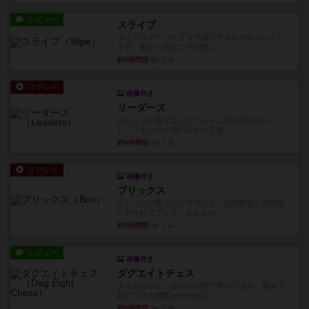
レビュー
スライプ
メインコマ一つサブコマ四つでそれぞれプレイし
ます。動かし方はコマか壁に...
約6時間前
by くみ
リプレイ
画像付き
リーダーズ
久しぶりに取り出してプレイ。詰めきれなかっ
た…であっさり追い込まれて負...
約6時間前
by くみ
リプレイ
画像付き
ブリックス
久しぶりに取り出してプレイ。記号担当と色担当
に分かれてプレイ。あかんか...
約6時間前
by くみ
レビュー
画像付き
ダグエイトチェス
チェスなのに、ほんの10分で終わります。動きで
敵のコマの種類が分かれば...
約6時間前
by くみ