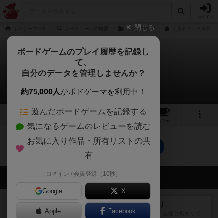
ログイン
閉じる
ボドゲーマTOP
ボードゲームの検索
サンタマリア
サルトフィヨルド 
ボードゲームのプレイ履歴を記録し
て、
サルトフィヨルド
自分のデータを管理しませんか？
0件の戦略やコツ
約75,000人
がボドゲーマを利用中！
遊んだボードゲームを記録する
1
5
15
トップ
画像
動画
レビュー
カフェ
気になるゲームのレビューを読む
お気に入り作品・所有リストの共
サルトフィヨルドのトップに戻る
有
ログイン / 会員登録（10秒）
会員の新しい投稿
Google
X
レビュー
ナンジャモンジャ・ミドリ
Apple
Facebook
私は吃音を持っているのですが、友達と集まって