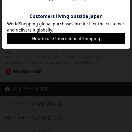
海兵隊
39
PT
紹介文あり
1件の投稿
スーパーストア3000
39
PT
紹介文なし
1件の投稿
フリップ７：復讐心とともに
37
PT
紹介文なし
2件の投稿
※Apple、Apple のロゴ は、米国および他の国々で登録されたApple Inc.の商標です。
※App Store は、Apple Inc.のサービスマークです。
※Android は、グーグル インコーポレイテッドの商標または登録商標です。
※Google Play とそのロゴは、Google Inc.の商標または登録商標です。
ボドゲーマTOP
ボードゲームを検索する
ボードゲームの新着レビュー