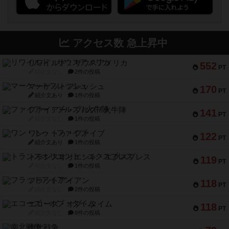
アクセス数 急上昇中
リワイルド：サウスアメリカ
552
PT
紹介文なし
2件の投稿
マーケットフレッシュ
170
PT
紹介文あり
1件の投稿
ファイアー・ブルズ / 火牛陣
141
PT
紹介文なし
1件の投稿
ワン・トゥ・ファイブ
122
PT
紹介文あり
1件の投稿
トランスオリエント・エクスプレス
119
PT
紹介文なし
1件の投稿
フラットアイアン
118
PT
紹介文なし
2件の投稿
エコーズ・オブ・タイム
118
PT
紹介文なし
8件の投稿
南北戦争