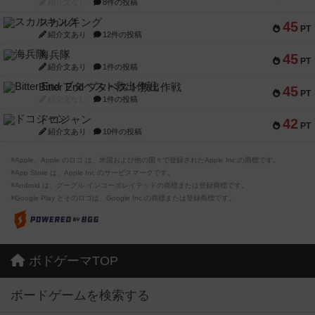
紹介文なし
8件の投稿
スカルキング
45
PT
紹介文あり
12件の投稿
海兵隊
45
PT
紹介文あり
1件の投稿
Bitter End ブタペスト救出作戦
45
PT
紹介文なし
1件の投稿
ドコジャン
42
PT
紹介文あり
10件の投稿
※Apple、Apple のロゴ は、米国および他の国々で登録されたApple Inc.の商標です。
※App Store は、Apple Inc.のサービスマークです。
※Android は、グーグル インコーポレイテッドの商標または登録商標です。
※Google Play とそのロゴは、Google Inc.の商標または登録商標です。
ボドゲーマTOP
ボードゲームを検索する