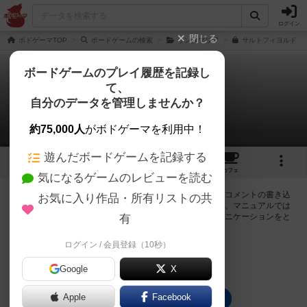
ログイン
閉じる
ボドゲーマTOP
ボードゲームの検索
サンタマリア
サルトフィヨルド 
ボードゲームのプレイ履歴を記録し
て、
サルトフィヨルド
自分のデータを管理しませんか？
0件の掲示板
約75,000人
がボドゲーマを利用中！
遊んだボードゲームを記録する
1
5
15
トップ
画像
動画
レビュー
カフェ
気になるゲームのレビューを読む
ログインするとサルトフィヨルドに関する掲示板の作成やコメントの書き込
お気に入り作品・所有リストの共
みが出来るようになります。ルールの疑問やエラッタ情報、マニュアルでは
判断し辛い曖昧な表記等について会員同士で自由にコミュニケーションをと
有
ることが出来ます。
ログイン / 会員登録（10秒）
ログイン/無料会員登録
Google
X
Apple
Facebook
サルトフィヨルドのトップに戻る