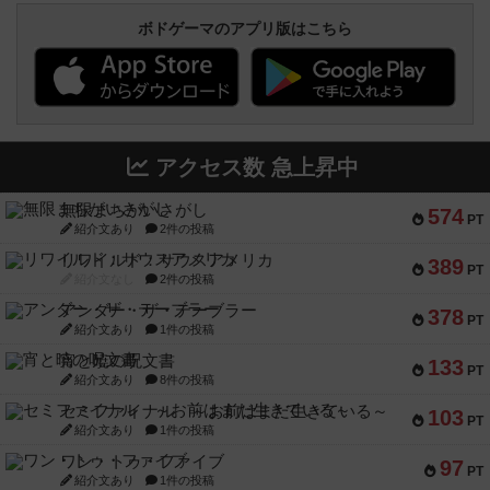
ボドゲーマのアプリ版はこちら
アクセス数 急上昇中
無限まちがいさがし
574
PT
紹介文あり
2件の投稿
リワイルド：サウスアメリカ
389
PT
紹介文なし
2件の投稿
アンダー・ザ・テーブラー
378
PT
紹介文あり
1件の投稿
宵と暁の呪文書
133
PT
紹介文あり
8件の投稿
セミファイナル ～お前はまだ生きている～
103
PT
紹介文あり
1件の投稿
ワン・トゥ・ファイブ
97
PT
紹介文あり
1件の投稿