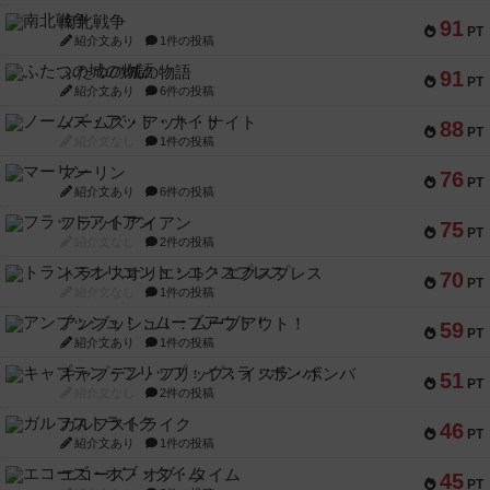
南北戦争
91
PT
紹介文あり
1件の投稿
ふたつの城の物語
91
PT
紹介文あり
6件の投稿
ノームズ・アット・ナイト
88
PT
紹介文なし
1件の投稿
マーリン
76
PT
紹介文あり
6件の投稿
フラットアイアン
75
PT
紹介文なし
2件の投稿
トランスオリエント・エクスプレス
70
PT
紹介文なし
1件の投稿
アンブッシュ！：ムーブアウト！
59
PT
紹介文あり
1件の投稿
キャプテン・フリップ：イスラ・ボンバ
51
PT
紹介文なし
2件の投稿
ガルフストライク
46
PT
紹介文あり
1件の投稿
エコーズ・オブ・タイム
45
PT