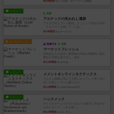
約5時間前
by ヒロ(新！ボードゲーム家族)
レビュー
充実
アルナックの失われし遺跡
アナログ対人プレイ数回。クニツィア先生の名作
「エルドラドを探して」にあ...
約7時間前
by おーちゃん
ルール/インスト
画像付き
充実
マーケットフレッシュ
目的あなたの店先に農産物の木箱を戦略的に積み
重ねて在庫を最大化し、競合...
約12時間前
by jurong
レビュー
メメントオンラインタクティクス
どんどん物量が増えて大変になっていく押し付け
合いが楽しいゲーム盛り上が...
約12時間前
by nekomanma222
レビュー
ヘックメック
サイコロゲームです1から5までの数字と芋虫がか
かれたダイス。これを振っ...
約14時間前
by みいやん