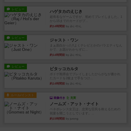
レビュー
ハゲタカのえじき
超有名なゲームですが、初めてプレイしました。1
から15までのカードがプ...
約14時間前
by みいやん
レビュー
ジャスト・ワン
まぁ面白かった‼️よくテレビとかのバラエティなん
かで、お題がわからずに...
約14時間前
by みいやん
レビュー
ピタッコカルタ
ボドゲ相席会でプレイしましたひらがなが書かれ
たカードを2枚まで手をつけ...
約14時間前
by みいやん
ルール/インスト
画像付き
充実
ノームズ・アット・ナイト
ベネボレンス女王は、忠実な臣民を称えるための
祝宴を開こうとしています。...
約15時間前
by jurong