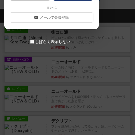
または
会員の新しい投稿
メールで会員登録
レビュー
街コロ通
街コロとの違いは初めから二つサイコロを振れる
しばらく表示しない
など、少しの違いはあるけれ...
約3時間前
by くみ
戦略やコツ
ニューオールド
ゲーム終了時に、「オールドカードとニューカー
ドのどちらもある」 状態に...
約4時間前
by オグランド（Oguland）
レビュー
ニューオールド
ボードゲームを1,000個以上持っているユーザー視
点で良かった点と悪か...
約4時間前
by オグランド（Oguland）
レビュー
デクリプト
プレイ感がしっかりしてるから、超ボードゲーム
やったなって感じ。パーティ...