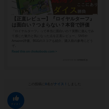
この投稿に
0
名が
ナイス！
しました
ナイス！