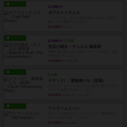
レビュー
画像付き
ダグエイトチェス
チェスなのに、ほんの10分で終わります。動きで
敵のコマの種類が分かれば...
約4時間前
by くみ
レビュー
画像付き
充実
宝石の煌き：デュエル 偽造者
筆者が最も好きな2人用ボードゲームである『宝石
の煌めき デュエル』に、...
約5時間前
by 手動人形
レビュー
充実
クランク! ：冒険者たち（拡張）
クランク！のプレイヤーごとに能力の違うキャラ
クターを使用できるようにな...
約6時間前
by ぽっぽーくるっぽー
レビュー
ワイアームスパン
初プレイの感想です。ウイングスパン履修済のコ
メントとなります。ウイング...
約7時間前
by daisdice