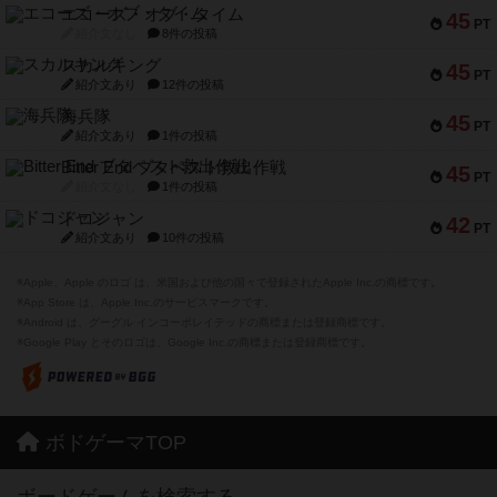
エコーズ・オブ・タイム
45
PT
紹介文なし
8件の投稿
スカルキング
45
PT
紹介文あり
12件の投稿
海兵隊
45
PT
紹介文あり
1件の投稿
Bitter End ブタペスト救出作戦
45
PT
紹介文なし
1件の投稿
ドコジャン
42
PT
紹介文あり
10件の投稿
※Apple、Apple のロゴ は、米国および他の国々で登録されたApple Inc.の商標です。
※App Store は、Apple Inc.のサービスマークです。
※Android は、グーグル インコーポレイテッドの商標または登録商標です。
※Google Play とそのロゴは、Google Inc.の商標または登録商標です。
ボドゲーマTOP
ボードゲームを検索する