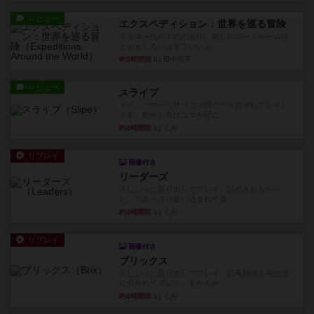
レビュー
エクスペディション：世界を巡る冒険
クラマー氏の不朽の名作。新しいボードゲームほ
どおもしろいはず？いいえ。...
約3時間前
by 田中昌平
レビュー
スライプ
メインコマ一つサブコマ四つでそれぞれプレイし
ます。動かし方はコマか壁に...
約4時間前
by くみ
リプレイ
画像付き
リーダーズ
久しぶりに取り出してプレイ。詰めきれなかっ
た…であっさり追い込まれて負...
約4時間前
by くみ
リプレイ
画像付き
ブリックス
久しぶりに取り出してプレイ。記号担当と色担当
に分かれてプレイ。あかんか...
約4時間前
by くみ