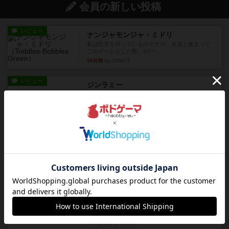
会員の新しい投稿
レビュー
ナンジャモンジャ・ミドリ
私は吃音を持っているのですが、友達と集まって
このゲームをした際、3ゲー...
26分前
by 155973
レビュー
ジンラミー
トランプで遊べる2人対戦の麻雀風ゲームです。
10枚の手札で、同じスーツ...
約2時間前
by OSAっち
ルール/インスト
画像付き
充実
フリップ７：復讐心とともに
概要Flip 7が復活しました――復讐を伴って!オリ
ジナルゲームの楽し...
約2時間前
by jurong
レビュー
アズール：シントラのステンドグラス
大好きなアズールシリーズ。ステンドグラスを作
っていきます✨1部より自由...
約3時間前
by しんたろ