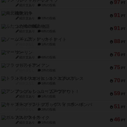
ワン・トゥ・ファイブ
97
PT
紹介文あり
1件の投稿
南北戦争
91
PT
紹介文あり
1件の投稿
ふたつの城の物語
91
PT
紹介文あり
6件の投稿
ノームズ・アット・ナイト
88
PT
紹介文なし
1件の投稿
マーリン
76
PT
紹介文あり
6件の投稿
フラットアイアン
75
PT
紹介文なし
2件の投稿
トランスオリエント・エクスプレス
70
PT
紹介文なし
1件の投稿
アンブッシュ！：ムーブアウト！
59
PT
紹介文あり
1件の投稿
キャプテン・フリップ：イスラ・ボンバ
51
PT
紹介文なし
2件の投稿
ガルフストライク
46
PT
紹介文あり
1件の投稿