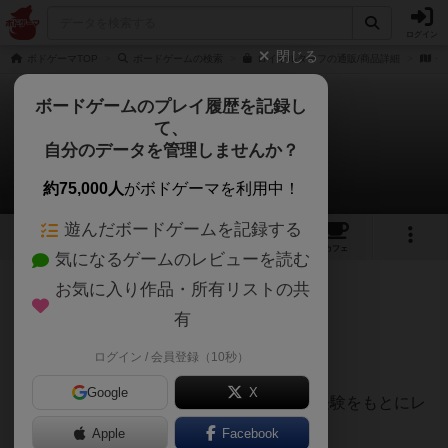
ログイン
閉じる
ボドゲーマTOP
ボードゲームの検索
ロイヤルターフの通販/商品詳細
作
ボードゲームのプレイ履歴を記録し
て、
ロイヤル・ターフ
自分のデータを管理しませんか？
てうさんのレビュー
約75,000人
がボドゲーマを利用中！
遊んだボードゲームを記録する
14
2
32
156
トップ
画像
動画
レビュー
カフェ
気になるゲームのレビューを読む
お気に入り作品・所有リストの共
317名
0名
0
7ヶ月前
有
ログイン / 会員登録（10秒）
Google
X
500種類以上のボードゲームを遊んできた経験をもとにレ
ビューしています。
Apple
Facebook