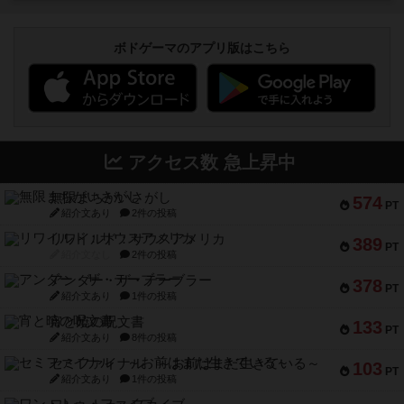
ボドゲーマのアプリ版はこちら
アクセス数 急上昇中
無限まちがいさがし
574
PT
紹介文あり
2件の投稿
リワイルド：サウスアメリカ
389
PT
紹介文なし
2件の投稿
アンダー・ザ・テーブラー
378
PT
紹介文あり
1件の投稿
宵と暁の呪文書
133
PT
紹介文あり
8件の投稿
セミファイナル ～お前はまだ生きている～
103
PT
紹介文あり
1件の投稿