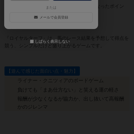
【遊んで感じた面白い点・魅力】と【気になったポイン
または
ト】をまとめました。
メールで会員登録
『ロイヤルターフ』は、馬のレース結果を予想して得点を
しばらく表示しない
競う、シンプルだけど盛り上がるゲームです。
【遊んで感じた面白い点・魅力】
ライナー・クニツィアのボードゲーム
負けても「まあ仕方ない」と笑える運の軽さ
報酬が少なくなるが協力か、出し抜いて高報酬
かのジレンマ