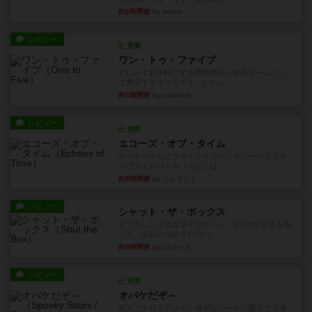
約2時間前
by toyota
レビュー
充実
ワン・トゥ・ファイブ
とにかくお手軽にすき間時間をうめるゲームとし
て重宝するゲームです。いわ...
約4時間前
by nabekoh
レビュー
充実
エコーズ・オブ・タイム
カードゲームにファイナルファンタジーのアクテ
ィブタイムバトル（もしくは...
約8時間前
by ジェイとと
レビュー
シャット・ザ・ボックス
とてもシンプルなダイスゲーム。2つのダイスを振
って、出目の合計を自分の...
約8時間前
by OSAっち
レビュー
充実
オバケだぞ～
対人アナログプレイ。簡単なルールで誰とでも遊