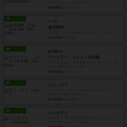
べるゲーム。こんなの子ども...
約9時間前
by おーちゃん
レビュー
充実
南北戦争
1983年にVictory Gamesが出版した『The Civil ...
約13時間前
by Chaco
レビュー
画像付き
ファイアー・ブルズ / 火牛陣
火牛を引き連れて敵を殲滅させる。縦か斜めで前2
列まで攻撃できるが、自分...
約15時間前
by うらまこ
レビュー
フリップ７
カードをめくるかパスをするかを決めてパスした
時のカード数字が得点になる...
約15時間前
by mob567
レビュー
コンセプト
親のプレイヤーがお題を決めて限られたヒントの
中から他のプレイヤーに当て...