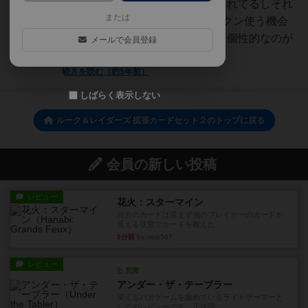
たが今回はかなり強力なのも含まれてるしそれ
または
ぞれ2択なのも面白い。栄誉トークン使う機会
も増えたし。モンスターもさらに個性的なのが
メールで会員登録
増えてる。た...
続きを読む（約5年前）
しばらく表示しない
ルーク＆レイダーズ 拡張カードセット２のトップに戻る
会員の新しい投稿
レビュー
花火：スターマイン
自分のカードは見えず他のプレイヤーのカードが
見える状態でカードを教えた...
5分前
by mob567
レビュー
充実
アンダー・ザ・テーブラー
笑えるバカゲームを集めているライトゲーマーと
してのレビューです。正体隠...