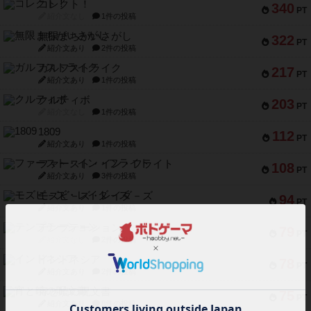
コレクト！
340
PT
紹介文なし
1件の投稿
無限まちがいさがし
322
PT
紹介文あり
2件の投稿
ガルフストライク
217
PT
紹介文あり
1件の投稿
クルティボ
203
PT
紹介文なし
1件の投稿
1809
112
PT
紹介文あり
1件の投稿
ファースト・イン・フライト
108
PT
紹介文あり
3件の投稿
モズビ－ズ・レイダ－ズ
94
PT
紹介文あり
1件の投稿
テンプテーション
79
PT
紹介文なし
2件の投稿
インドネシア
78
PT
紹介文あり
2件の投稿
宵と暁の呪文書
75
PT
紹介文あり
8件の投稿