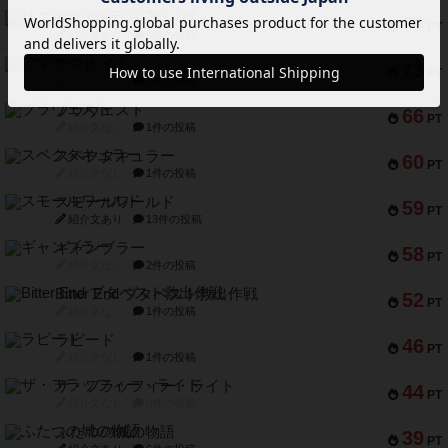
リスボン・トラム 28
73
PT
紹介文あり
9件の投稿
アマナイト
73
PT
紹介文なし
1件の投稿
ブラヴェスト
66
PT
紹介文なし
1件の投稿
スペクタキュラー
60
PT
紹介文なし
1件の投稿
スモールワールド
59
PT
紹介文あり
13件の投稿
ギャンブラー
58
PT
紹介文なし
2件の投稿
Bitter End ブタペスト救出作戦
52
PT
紹介文なし
1件の投稿
ラピード
46
PT
紹介文なし
1件の投稿
ザ・フラッフィー・ライト
44
PT
紹介文なし
0件の投稿
ふたつの城の物語
39
PT