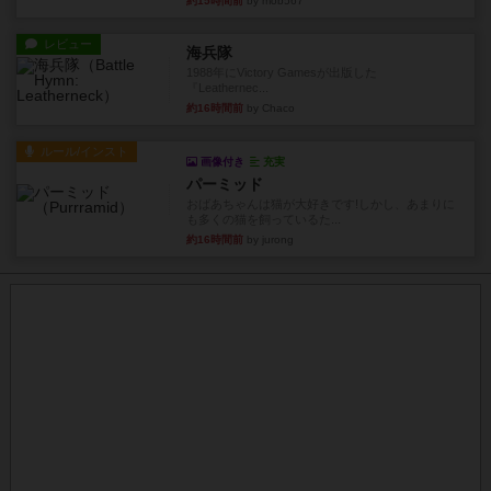
約15時間前
by mob567
レビュー
海兵隊
1988年にVictory Gamesが出版した
『Leathernec...
約16時間前
by Chaco
ルール/インスト
画像付き
充実
パーミッド
おばあちゃんは猫が大好きです!しかし、あまりに
も多くの猫を飼っているた...
約16時間前
by jurong