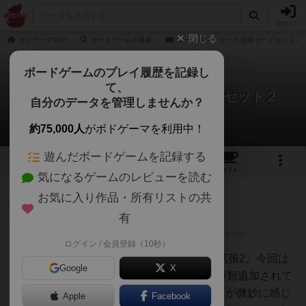
ログイン
閉じる
ボドゲーマTOP
ボードゲームの検索
ルーク＆レイダーズ 拡張カードセット２
ボードゲームのプレイ履歴を記録し
て、
ルーク＆レイダーズ 拡張カードセット２
自分のデータを管理しませんか？
1件のレビュー
約75,000人
がボドゲーマを利用中！
遊んだボードゲームを記録する
4
1
1
1
トップ
画像
動画
レビュー
カフェ
気になるゲームのレビューを読む
お気に入り作品・所有リストの共
神
157名
2名
0
有
ログイン / 会員登録（10秒）
ワタル
4/5点ルーク&amp;レイダーズの拡張2。今回は
Google
X
基本の上級職8種類モンスター7種類追加されて
る。もともと基本のレベルアップが微妙に感じ
Apple
Facebook