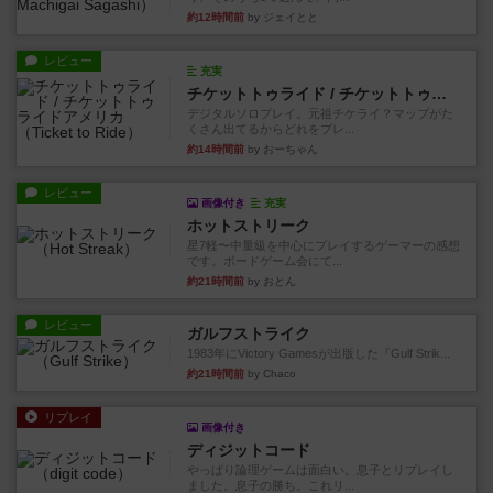
約12時間前
by ジェイとと
レビュー
充実
チケットトゥライド / チケットトゥライドアメリカ
デジタルソロプレイ。元祖チケライ？マップがた
くさん出てるからどれをプレ...
約14時間前
by おーちゃん
レビュー
画像付き
充実
ホットストリーク
星7軽〜中量級を中心にプレイするゲーマーの感想
です。ボードゲーム会にて...
約21時間前
by おとん
レビュー
ガルフストライク
1983年にVictory Gamesが出版した『Gulf Strik...
約21時間前
by Chaco
リプレイ
画像付き
ディジットコード
やっぱり論理ゲームは面白い。息子とリプレイし
ました。息子の勝ち。これリ...