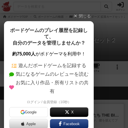
ログイン
閉じる
ボドゲーマTOP
ボードゲームの検索
ルーク＆レイダーズ 拡張カードセット２
ボードゲームのプレイ履歴を記録し
て、
ルーク＆レイダーズ 拡張カードセット２
自分のデータを管理しませんか？
拡張/関連作品 0件
約75,000人
がボドゲーマを利用中！
遊んだボードゲームを記録する
4
1
1
1
トップ
画像
動画
レビュー
カフェ
気になるゲームのレビューを読む
お気に入り作品・所有リストの共
有
会員の新しい投稿
ログイン / 会員登録（10秒）
レビュー
画像付き
Google
X
アグリコラ：牧場の動物たち THE BIG BOX
長らく積みゲーになってましたが、腰を据えてプ
Apple
Facebook
レイできましたのでやってみ...