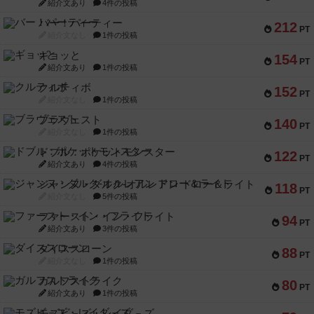
紹介文あり
4件の投稿
バー！パーティー
212
PT
紹介文なし
1件の投稿
ギョッと
154
PT
紹介文あり
1件の投稿
クルティボ
152
PT
紹介文なし
1件の投稿
ブラヴェスト
140
PT
紹介文なし
1件の投稿
ドブル：ポケットモンスター
122
PT
紹介文あり
4件の投稿
ジャンヌ・ダルク-オルレアン ドロー＆ライト
118
PT
紹介文なし
5件の投稿
ファースト・イン・フライト
94
PT
紹介文あり
3件の投稿
ダイススローン
88
PT
紹介文なし
1件の投稿
ガルフストライク
80
PT
紹介文あり
1件の投稿
モズビ－ズ・レイダ－ズ