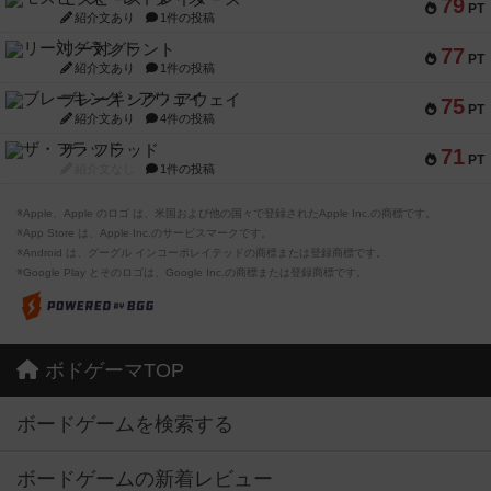
79
PT
紹介文あり
1件の投稿
リー対グラント
77
PT
紹介文あり
1件の投稿
ブレーキング・アウェイ
75
PT
紹介文あり
4件の投稿
ザ・フラッド
71
PT
紹介文なし
1件の投稿
※Apple、Apple のロゴ は、米国および他の国々で登録されたApple Inc.の商標です。
※App Store は、Apple Inc.のサービスマークです。
※Android は、グーグル インコーポレイテッドの商標または登録商標です。
※Google Play とそのロゴは、Google Inc.の商標または登録商標です。
ボドゲーマTOP
ボードゲームを検索する
ボードゲームの新着レビュー