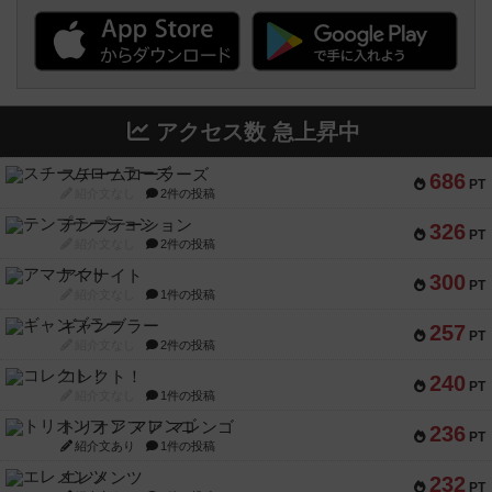
アクセス数 急上昇中
スチームローラーズ
686
PT
紹介文なし
2件の投稿
テンプテーション
326
PT
紹介文なし
2件の投稿
アマナイト
300
PT
紹介文なし
1件の投稿
ギャンブラー
257
PT
紹介文なし
2件の投稿
コレクト！
240
PT
紹介文なし
1件の投稿
トリオンフ ア マレンゴ
236
PT
紹介文あり
1件の投稿
エレメンツ
232
PT