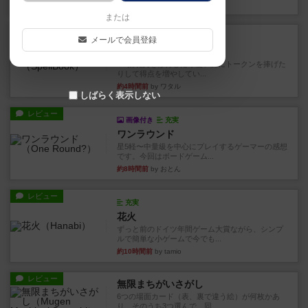
約1時間前
by くみ
または
レビュー
充実
メールで会員登録
宵と暁の呪文書
4/5点呪文を修得したり使い魔にトークンを捧げた
りして得点を増やしてい...
約4時間前
by ワタル
しばらく表示しない
レビュー
画像付き
充実
ワンラウンド
星5軽〜中量級を中心にプレイするゲーマーの感想
です。今回はボードゲーム...
約8時間前
by おとん
レビュー
充実
花火
ずっと前のドイツ年間ゲーム大賞ながら、シンプ
ルで簡単な小ゲームで今でも...
約10時間前
by tamio
レビュー
無限まちがいさがし
6つの場面カード（表、裏で違う絵）が何枚かあ
り、そのうち3つ選んで、同...