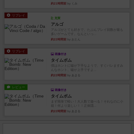
約21時間前
by くみ
リプレイ
充実
アルゴ
アルゴがとても好きで、たぶんプレイ回数が最も
多いゲームです。なんといっ...
約22時間前
by おとん
リプレイ
画像付き
タイムボム
僕はホントに嘘が下手なようで、すぐバレますみ
んなホント、嘘が上手ですよ...
約22時間前
by あまる
レビュー
画像付き
タイムボム
まず簡単で軽い！大人数で遊べる！それなのに小
箱！何より楽しい！！正体隠...
約22時間前
by あまる