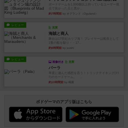
ボードゲームを1,000個以上持っているユーザー視
点で良かった点と悪か...
約7時間前
by オグランド（Oguland）
レビュー
充実
海賊と商人
舞台は17世紀カリブ海！ プレイヤーは船長として
1隻の船を駆り・・17...
約8時間前
by yuishi
レビュー
画像付き
充実
パーラ
率直に遊んだ感想を言う！トリックテイキング(ﾄﾘ
ﾃ)のカードゲーム。 ...
約10時間前
by 鳴屋
ボドゲーマのアプリ版はこちら