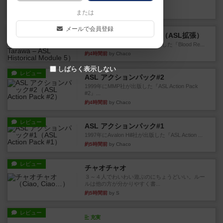
というシンプルだけど非常...
約3時間前
by ジョジョ
または
メールで会員登録
レビュー
ブラッドリーフ：タラワ（ASL拡張）
1996年にHeat of Battle社が出版した『Blood Re...
約4時間前
by Chaco
しばらく表示しない
レビュー
ASL アクションパック#2
1999年にMMP社が出版した『ASL Action Pack
#2』...
約4時間前
by Chaco
レビュー
ASL アクションパック#1
1997年にAvalon Hill社が出版した『ASL Action ...
約5時間前
by Chaco
レビュー
チャオチャオ
３～４人でわいわい遊ぶのにちょうどいい。ルー
ルは他の方が分かりやすく書...
約5時間前
by S
レビュー
充実