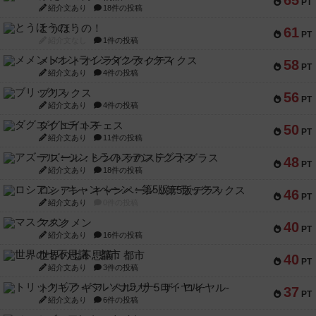
65
PT
紹介文あり
18件の投稿
とうほうの！
61
PT
紹介文なし
1件の投稿
メメントオンラインタクティクス
58
PT
紹介文あり
4件の投稿
ブリックス
56
PT
紹介文あり
4件の投稿
ダグエイトチェス
50
PT
紹介文あり
11件の投稿
アズール：シントラのステンドグラス
48
PT
紹介文あり
18件の投稿
ロシアン・キャンペーン：第5版デラックス
46
PT
紹介文あり
0件の投稿
マスクメン
40
PT
紹介文あり
16件の投稿
世界の七不思議：都市
40
PT
紹介文あり
3件の投稿
トリックギア - ペルソナ5 ザ・ロイヤル-
37
PT
紹介文あり
6件の投稿