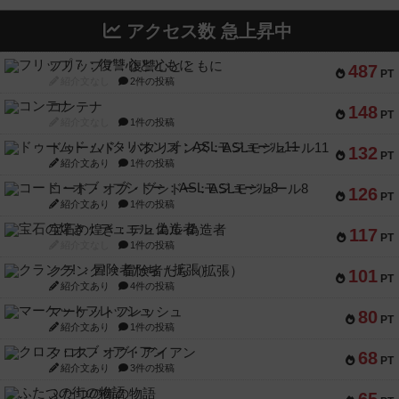
アクセス数 急上昇中
フリップ７：復讐心とともに
487
PT
紹介文なし
2件の投稿
コンテナ
148
PT
紹介文なし
1件の投稿
ドゥームド・バタリオンズ：ASLモジュール11
132
PT
紹介文あり
1件の投稿
コード・オブ・ブシドー：ASLモジュール8
126
PT
紹介文あり
1件の投稿
宝石の煌き：デュエル 偽造者
117
PT
紹介文なし
1件の投稿
クランク! ：冒険者たち（拡張）
101
PT
紹介文あり
4件の投稿
マーケットフレッシュ
80
PT
紹介文あり
1件の投稿
クロス・オブ・アイアン
68
PT
紹介文あり
3件の投稿
ふたつの街の物語