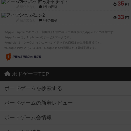
ノームズ・アット・ナイト
35
PT
紹介文なし
1件の投稿
フィッシェン2
33
PT
紹介文なし
1件の投稿
※Apple、Apple のロゴ は、米国および他の国々で登録されたApple Inc.の商標です。
※App Store は、Apple Inc.のサービスマークです。
※Android は、グーグル インコーポレイテッドの商標または登録商標です。
※Google Play とそのロゴは、Google Inc.の商標または登録商標です。
ボドゲーマTOP
ボードゲームを検索する
ボードゲームの新着レビュー
ボードゲーム会情報