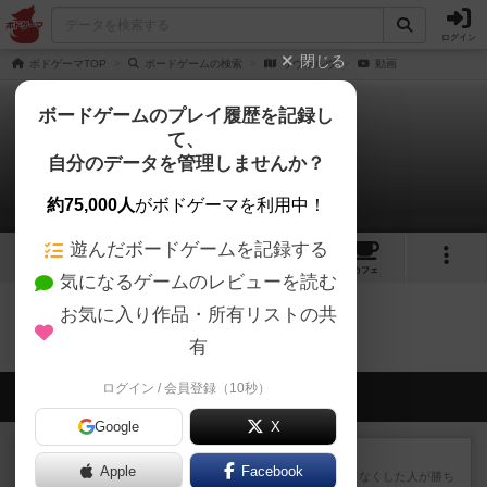
ログイン
閉じる
ボドゲーマTOP
ボードゲームの検索
リヴォルヴ
動画
ボードゲームのプレイ履歴を記録し
て、
リヴォルヴ
自分のデータを管理しませんか？
0件の動画
約75,000人
がボドゲーマを利用中！
遊んだボードゲームを記録する
5
7
26
トップ
画像
動画
レビュー
カフェ
気になるゲームのレビューを読む
お気に入り作品・所有リストの共
リヴォルヴのトップに戻る
有
ログイン / 会員登録（10秒）
会員の新しい投稿
Google
X
レビュー
ラミィキューブ
Apple
Facebook
数字の牌を出して1番早く手札をなくした人が勝ち