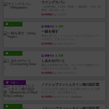
ウイングスパン
（全体評価）☆10/6（普通）（難易度）☆4/5（世
界観・見た目）☆5...
約5時間前
by ハシオキ
レビュー
画像付き
充実
一線を画す
簡単に言うと、トリックテイキングでモダンアー
トを行う、と言ったゲーム。...
約6時間前
by タカミネコウヘイ
レビュー
画像付き
充実
しあわせのいと
舞台は全寮制の女子高。プレイヤーは探偵サイド
と犯人サイドに分かれて、探...
約6時間前
by タカミネコウヘイ
戦略やコツ
ノイシュヴァンシュタイン城の設計図
どうにも上手くあれもこれも満たせるようには置
けないので、入口の除去と入...
約7時間前
by オグランド（Oguland）
レビュー
ノイシュヴァンシュタイン城の設計図