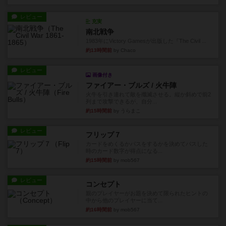
レビュー
充実
南北戦争
1983年にVictory Gamesが出版した『The Civil ...
約13時間前
by Chaco
レビュー
画像付き
ファイアー・ブルズ / 火牛陣
火牛を引き連れて敵を殲滅させる。縦か斜めで前2
列まで攻撃できるが、自分...
約15時間前
by うらまこ
レビュー
フリップ７
カードをめくるかパスをするかを決めてパスした
時のカード数字が得点になる...
約15時間前
by mob567
レビュー
コンセプト
親のプレイヤーがお題を決めて限られたヒントの
中から他のプレイヤーに当て...
約16時間前
by mob567