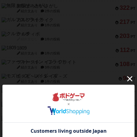
無限まちがいさがし
322
PT
紹介文あり
2件の投稿
ガルフストライク
217
PT
紹介文あり
1件の投稿
クルティボ
203
PT
紹介文なし
1件の投稿
1809
112
PT
紹介文あり
1件の投稿
ファースト・イン・フライト
108
PT
紹介文あり
3件の投稿
モズビ－ズ・レイダ－ズ
94
PT
紹介文あり
1件の投稿
テンプテーション
79
PT
紹介文なし
2件の投稿
インドネシア
78
PT
紹介文あり
2件の投稿
宵と暁の呪文書
75
PT
紹介文あり
8件の投稿
リスボン・トラム 28
73
PT