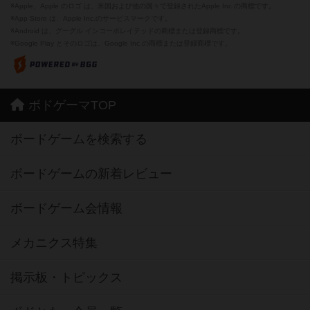
※Apple、Apple のロゴ は、米国および他の国々で登録されたApple Inc.の商標です。
※App Store は、Apple Inc.のサービスマークです。
※Android は、グーグル インコーポレイテッドの商標または登録商標です。
※Google Play とそのロゴは、Google Inc.の商標または登録商標です。
ボドゲーマTOP
ボードゲームを検索する
ボードゲームの新着レビュー
ボードゲーム会情報
メカニクス特集
掲示板・トピックス