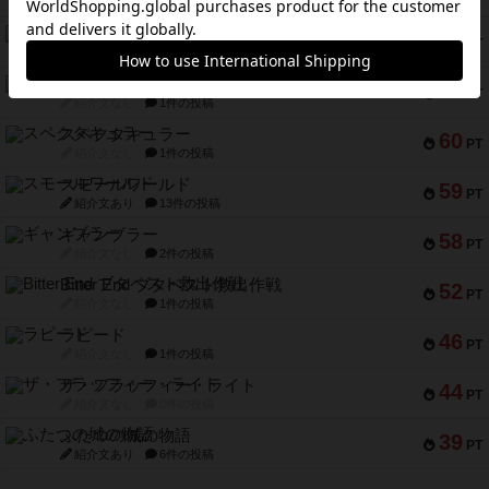
紹介文あり
9件の投稿
アマナイト
73
PT
紹介文なし
1件の投稿
ブラヴェスト
66
PT
紹介文なし
1件の投稿
スペクタキュラー
60
PT
紹介文なし
1件の投稿
スモールワールド
59
PT
紹介文あり
13件の投稿
ギャンブラー
58
PT
紹介文なし
2件の投稿
Bitter End ブタペスト救出作戦
52
PT
紹介文なし
1件の投稿
ラピード
46
PT
紹介文なし
1件の投稿
ザ・フラッフィー・ライト
44
PT
紹介文なし
0件の投稿
ふたつの城の物語
39
PT
紹介文あり
6件の投稿