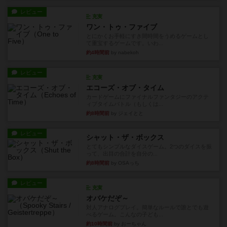
レビュー
充実
ワン・トゥ・ファイブ
とにかくお手軽にすき間時間をうめるゲームとし
て重宝するゲームです。いわ...
約4時間前
by nabekoh
レビュー
充実
エコーズ・オブ・タイム
カードゲームにファイナルファンタジーのアクテ
ィブタイムバトル（もしくは...
約8時間前
by ジェイとと
レビュー
シャット・ザ・ボックス
とてもシンプルなダイスゲーム。2つのダイスを振
って、出目の合計を自分の...
約8時間前
by OSAっち
レビュー
充実
オバケだぞ～
対人アナログプレイ。簡単なルールで誰とでも遊
べるゲーム。こんなの子ども...
約10時間前
by おーちゃん