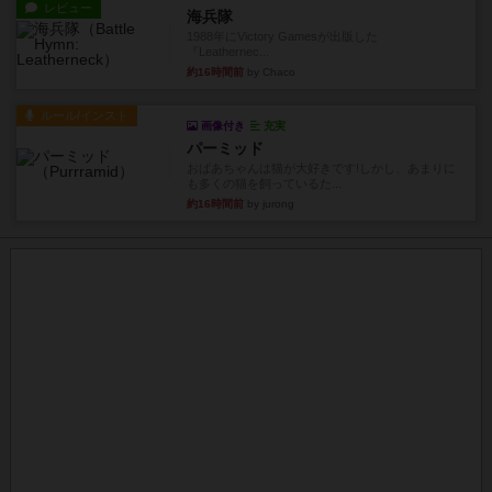
レビュー
海兵隊
1988年にVictory Gamesが出版した
『Leathernec...
約16時間前
by Chaco
ルール/インスト
画像付き
充実
パーミッド
おばあちゃんは猫が大好きです!しかし、あまりに
も多くの猫を飼っているた...
約16時間前
by jurong