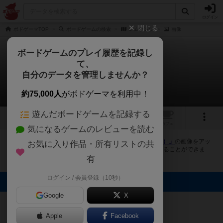
ログイン
閉じる
ボドゲーマTOP
ボードゲームの検索
レムナンツ
画像
ボードゲームのプレイ履歴を記録し
て、
レムナンツ
自分のデータを管理しませんか？
1件の画像
約75,000人
がボドゲーマを利用中！
遊んだボードゲームを記録する
1
トップ
画像
動画
レビュー
カフェ
気になるゲームのレビューを読む
ボドゲーマにログインすると、
「レムナンツ（Remnants）」
の画像をアッ
お気に入り作品・所有リストの共
プロード出来たり、他のユーザーの投稿画像に評価を付けることができま
す。また、トップ6の画像は様々なページで表示されます。
有
ログイン / 会員登録（10秒）
トップに表示される画像
Google
X
まつなが
Apple
Facebook