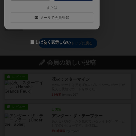
または
メールで会員登録
0
しばらく表示しない
レムナンツのトップに戻る
会員の新しい投稿
レビュー
花火：スターマイン
自分のカードは見えず他のプレイヤーのカードが
見える状態でカードを教えた...
24分前
by mob567
レビュー
充実
アンダー・ザ・テーブラー
笑えるバカゲームを集めているライトゲーマーと
してのレビューです。正体隠...
約3時間前
by toyota