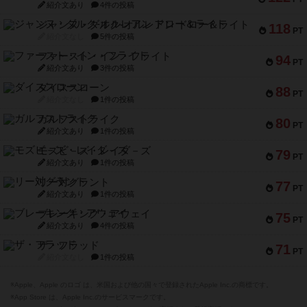
紹介文あり
4件の投稿
ジャンヌ・ダルク-オルレアン ドロー＆ライト
118
PT
紹介文なし
5件の投稿
ファースト・イン・フライト
94
PT
紹介文あり
3件の投稿
ダイススローン
88
PT
紹介文なし
1件の投稿
ガルフストライク
80
PT
紹介文あり
1件の投稿
モズビ－ズ・レイダ－ズ
79
PT
紹介文あり
1件の投稿
リー対グラント
77
PT
紹介文あり
1件の投稿
ブレーキング・アウェイ
75
PT
紹介文あり
4件の投稿
ザ・フラッド
71
PT
紹介文なし
1件の投稿
※Apple、Apple のロゴ は、米国および他の国々で登録されたApple Inc.の商標です。
※App Store は、Apple Inc.のサービスマークです。