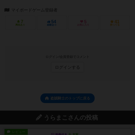
マイボードゲーム登録者
7
54
5
41
興味あり
経験あり
お気に入り
持ってる
ログイン/会員登録でコメント
ログインする
盗賊騎士のトップに戻る
うらまこさんの投稿
レビュー
画像付き
充実