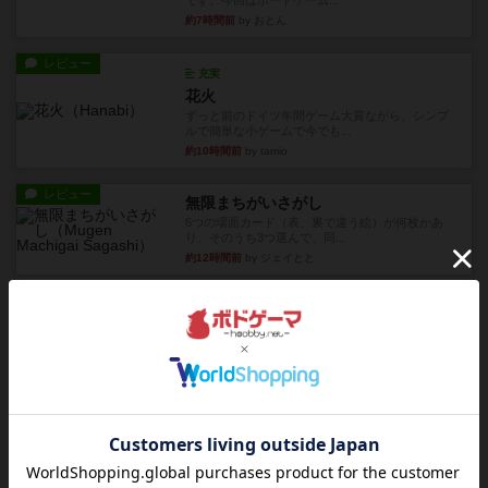
です。今回はボードゲーム...
約7時間前
by おとん
レビュー
充実
花火
ずっと前のドイツ年間ゲーム大賞ながら、シンプ
ルで簡単な小ゲームで今でも...
約10時間前
by tamio
レビュー
無限まちがいさがし
6つの場面カード（表、裏で違う絵）が何枚かあ
り、そのうち3つ選んで、同...
約12時間前
by ジェイとと
レビュー
充実
チケットトゥライド / チケットトゥライドアメリカ
デジタルソロプレイ。元祖チケライ？マップがた
くさん出てるからどれをプレ...
約14時間前
by おーちゃん
レビュー
画像付き
充実
ホットストリーク
星7軽〜中量級を中心にプレイするゲーマーの感想