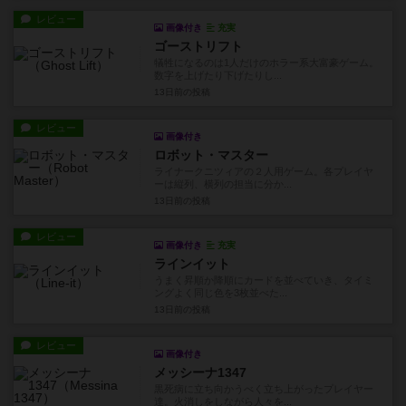
レビュー
画像付き
充実
ゴーストリフト
犠牲になるのは1人だけのホラー系大富豪ゲーム。
数字を上げたり下げたりし...
13日前
の投稿
レビュー
画像付き
ロボット・マスター
ライナークニツィアの２人用ゲーム。各プレイヤ
ーは縦列、横列の担当に分か...
13日前
の投稿
レビュー
画像付き
充実
ラインイット
うまく昇順か降順にカードを並べていき、タイミ
ングよく同じ色を3枚並べた...
13日前
の投稿
レビュー
画像付き
メッシーナ1347
黒死病に立ち向かうべく立ち上がったプレイヤー
達。火消しをしながら人々を...