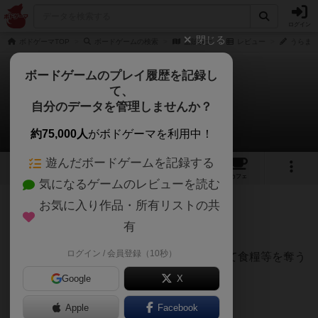
ログイン
閉じる
ボドゲーマTOP
ボードゲームの検索
盗賊騎士
レビュー
うらまこ
ボードゲームのプレイ履歴を記録し
て、
盗賊騎士
自分のデータを管理しませんか？
うらまこさんのレビュー
約75,000人
がボドゲーマを利用中！
遊んだボードゲームを記録する
2
1
7
トップ
画像
動画
レビュー
カフェ
気になるゲームのレビューを読む
お気に入り作品・所有リストの共
174名
1名
0
約1年前
有
ログイン / 会員登録（10秒）
騎士という立場を利用して村や街を占拠して食糧等を奪う
陣取りゲーム。
Google
X
Apple
Facebook