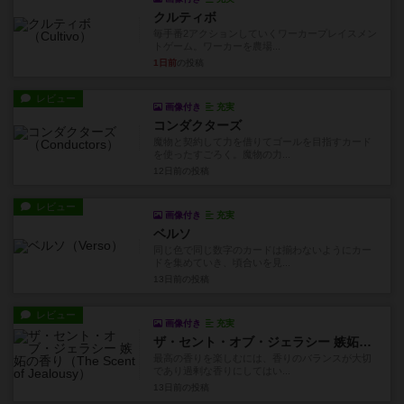
クルティボ
毎手番2アクションしていくワーカープレイスメン
トゲーム。ワーカーを農場...
1日前
の投稿
レビュー
画像付き
充実
コンダクターズ
魔物と契約して力を借りてゴールを目指すカード
を使ったすごろく。魔物の力...
12日前
の投稿
レビュー
画像付き
充実
ベルソ
同じ色で同じ数字のカードは揃わないようにカー
ドを集めていき、頃合いを見...
13日前
の投稿
レビュー
画像付き
充実
ザ・セント・オブ・ジェラシー 嫉妬の香り
最高の香りを楽しむには、香りのバランスが大切
であり過剰な香りにしてはい...
13日前
の投稿