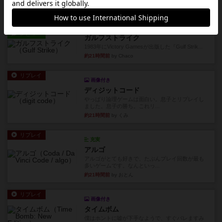
です。ボードゲーム会にて...
約20時間前
by おとん
レビュー
ガルフストライク
1983年にVictory Gamesが出版した『Gulf Strik...
約21時間前
by Chaco
リプレイ
画像付き
ディジットコード
やっぱり論理ゲームは面白い。息子とリプレイし
ました。息子の勝ち。これリ...
約21時間前
by くみ
リプレイ
充実
アルゴ
アルゴがとても好きで、たぶんプレイ回数が最も
多いゲームです。なんといっ...
約21時間前
by おとん
リプレイ
画像付き
タイムボム
僕はホントに嘘が下手なようで、すぐバレますみ