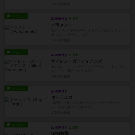
14日前
の投稿
レビュー
画像付き
充実
パラメント
暫定トリック勝者が発生するビッド式のトリック
テイキングゲーム。1は7、...
14日前
の投稿
レビュー
画像付き
充実
サイレントガーディアンズ
協力型のトリックテイキングゲームで、すべての
トリックで指定された条件に...
15日前
の投稿
レビュー
画像付き
キーラルゴ
10日間で1番お金を稼いだプレイヤーが勝ちだ
が、お金を稼ぐのは簡単なこ...
17日前
の投稿
レビュー
画像付き
充実
UFO牧場