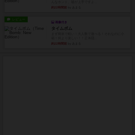
んなホント、嘘が上手ですよ...
約22時間前
by あまる
レビュー
画像付き
タイムボム
まず簡単で軽い！大人数で遊べる！それなのに小
箱！何より楽しい！！正体隠...
約22時間前
by あまる