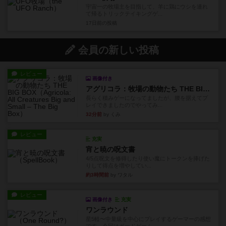
宇宙一の牧場主を目指して、羊に鶏にウシを連れ
て帰るトリックテイキングゲ...
17日前
の投稿
会員の新しい投稿
レビュー
画像付き
アグリコラ：牧場の動物たち THE BIG BOX
長らく積みゲーになってましたが、腰を据えてプ
レイできましたのでやってみ...
32分前
by くみ
レビュー
充実
宵と暁の呪文書
4/5点呪文を修得したり使い魔にトークンを捧げた
りして得点を増やしてい...
約3時間前
by ワタル
レビュー
画像付き
充実
ワンラウンド
星5軽〜中量級を中心にプレイするゲーマーの感想