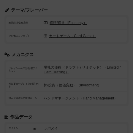
テーマ/フレーバー
経済/経営（Economy）
政治経済/各種産業
カードゲーム（Card Game）
その他のコンセプト
メカニクス
場札の獲得（ドラフト / リミテッド）（Limited /
プレイヤーの干渉/影響アク
ション
Card Drafting）
投資要素やプレイ上の駆け引
株/投資（価値変動）（Investment）
き
ハンドマネージメント（Hand Management）
得点や資源等の獲得ルール
作品データ
ラパヌイ
タイトル