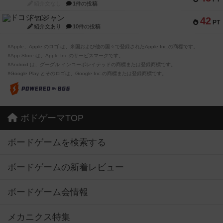
紹介文なし
1件の投稿
ドコジャン
42
PT
紹介文あり
10件の投稿
※Apple、Apple のロゴ は、米国および他の国々で登録されたApple Inc.の商標です。
※App Store は、Apple Inc.のサービスマークです。
※Android は、グーグル インコーポレイテッドの商標または登録商標です。
※Google Play とそのロゴは、Google Inc.の商標または登録商標です。
ボドゲーマTOP
ボードゲームを検索する
ボードゲームの新着レビュー
ボードゲーム会情報
メカニクス特集