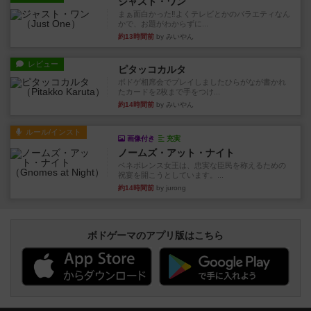
ジャスト・ワン
まぁ面白かった‼️よくテレビとかのバラエティなん
かで、お題がわからずに...
約13時間前
by みいやん
レビュー
ピタッコカルタ
ボドゲ相席会でプレイしましたひらがなが書かれ
たカードを2枚まで手をつけ...
約14時間前
by みいやん
ルール/インスト
画像付き
充実
ノームズ・アット・ナイト
ベネボレンス女王は、忠実な臣民を称えるための
祝宴を開こうとしています。...
約14時間前
by jurong
ボドゲーマのアプリ版はこちら