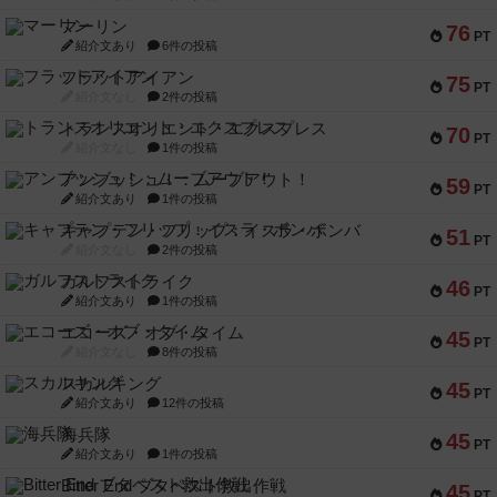
マーリン
76
PT
紹介文あり
6件の投稿
フラットアイアン
75
PT
紹介文なし
2件の投稿
トランスオリエント・エクスプレス
70
PT
紹介文なし
1件の投稿
アンブッシュ！：ムーブアウト！
59
PT
紹介文あり
1件の投稿
キャプテン・フリップ：イスラ・ボンバ
51
PT
紹介文なし
2件の投稿
ガルフストライク
46
PT
紹介文あり
1件の投稿
エコーズ・オブ・タイム
45
PT
紹介文なし
8件の投稿
スカルキング
45
PT
紹介文あり
12件の投稿
海兵隊
45
PT
紹介文あり
1件の投稿
Bitter End ブタペスト救出作戦
45
PT