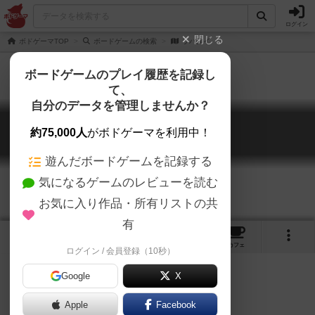
ログイン
閉じる
ボドゲーマTOP
ボードゲームの検索
ラパヌイ
ボードゲームのプレイ履歴を記録し
て、
自分のデータを管理しませんか？
ラパヌイ
約75,000人
がボドゲーマを利用中！
Rapa Nui
遊んだボードゲームを記録する
気になるゲームのレビューを読む
お気に入り作品・所有リストの共
有
6
2
7
トップ
画像
動画
レビュー
カフェ
ログイン / 会員登録（10秒）
Google
X
Apple
Facebook