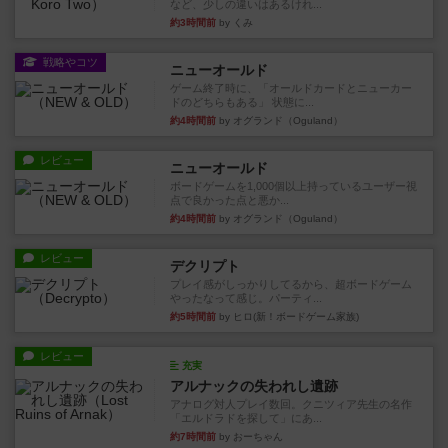
など、少しの違いはあるけれ...
約3時間前
by くみ
戦略やコツ
ニューオールド
ゲーム終了時に、「オールドカードとニューカー
ドのどちらもある」 状態に...
約4時間前
by オグランド（Oguland）
レビュー
ニューオールド
ボードゲームを1,000個以上持っているユーザー視
点で良かった点と悪か...
約4時間前
by オグランド（Oguland）
レビュー
デクリプト
プレイ感がしっかりしてるから、超ボードゲーム
やったなって感じ。パーティ...
約5時間前
by ヒロ(新！ボードゲーム家族)
レビュー
充実
アルナックの失われし遺跡
アナログ対人プレイ数回。クニツィア先生の名作
「エルドラドを探して」にあ...
約7時間前
by おーちゃん