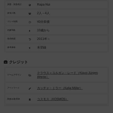
Rapa Nui
原題・英題表記
2人～4人
参加人数
40分前後
プレイ時間
10歳から
対象年齢
2011年～
発売時期
未登録
参考価格
クレジット
クラウス＝ユルガン・レード（Klaus-Jürgen
ゲームデザイン
Wrede）
カッチャ・ミラー（Katja Miller）
アートワーク
コスモス（KOSMOS）
関連企業/団体