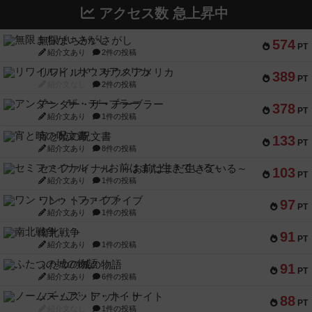
アクセス数 急上昇中
無限まちがいさがし
574
PT
紹介文あり
2件の投稿
リワイルド：サウスアメリカ
389
PT
紹介文なし
2件の投稿
アンダー・ザ・テーブラー
378
PT
紹介文あり
1件の投稿
宵と暁の呪文書
133
PT
紹介文あり
8件の投稿
セミファイナル ～お前はまだ生きている～
103
PT
紹介文あり
1件の投稿
ワン・トゥ・ファイブ
97
PT
紹介文あり
1件の投稿
南北戦争
91
PT
紹介文あり
1件の投稿
ふたつの城の物語
91
PT
紹介文あり
6件の投稿
ノームズ・アット・ナイト
88
PT
紹介文なし
1件の投稿