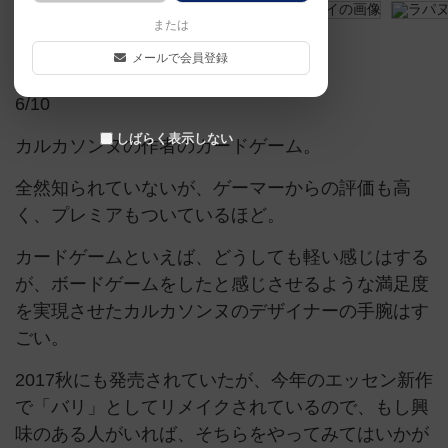
または
アラカルトカードゲーム賞
メールで会員登録
6/10
しばらく表示しない
カルカソンヌの作者のカードゲーム。
全然知られていないが、ゲーマーからの評価も高
く、プレミアもついているほど。
カードゲームといえば、どうしても軽い感じはする
が、ボードゲームをしたと感じさせるような満足度
を実現させたカルカソンヌのデザイナーの手腕はす
ごい。
2017秋にも発売されていたが、今年のエッセン新作
で「バリ」としてリメイクされているので、もし興
味のある人がいれば、そちらをやってみてはいかが