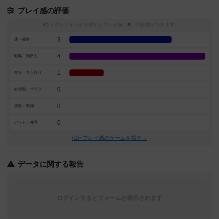
プレイ感の評価
トグルスイッチを押すとプレイ感（
※
）の投票ができます
3
運・確率
4
戦略・判断力
1
交渉・立ち回り
0
心理戦・ブラフ
0
攻防・戦闘
0
アート・外見
似たプレイ感のゲームを探す→
データに関する報告
ログインするとフォームが表示されます