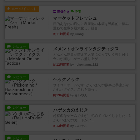
ルール/インスト
画像付き
充実
マーケットフレッシュ
目的あなたの店先に農産物の木箱を戦略的に積み
重ねて在庫を最大化し、競合...
約11時間前
by jurong
レビュー
メメントオンラインタクティクス
どんどん物量が増えて大変になっていく押し付け
合いが楽しいゲーム盛り上が...
約12時間前
by nekomanma222
レビュー
ヘックメック
サイコロゲームです1から5までの数字と芋虫がか
かれたダイス。これを振っ...
約13時間前
by みいやん
レビュー
ハゲタカのえじき
超有名なゲームですが、初めてプレイしました。1
から15までのカードがプ...
約13時間前
by みいやん
レビュー