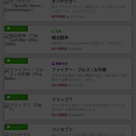
オバケだぞ～
対人アナログプレイ。簡単なルールで誰とでも遊
べるゲーム。こんなの子ども...
約7時間前
by おーちゃん
レビュー
充実
南北戦争
1983年にVictory Gamesが出版した『The Civil ...
約11時間前
by Chaco
レビュー
画像付き
ファイアー・ブルズ / 火牛陣
火牛を引き連れて敵を殲滅させる。縦か斜めで前2
列まで攻撃できるが、自分...
約13時間前
by うらまこ
レビュー
フリップ７
カードをめくるかパスをするかを決めてパスした
時のカード数字が得点になる...
約13時間前
by mob567
レビュー
コンセプト
親のプレイヤーがお題を決めて限られたヒントの