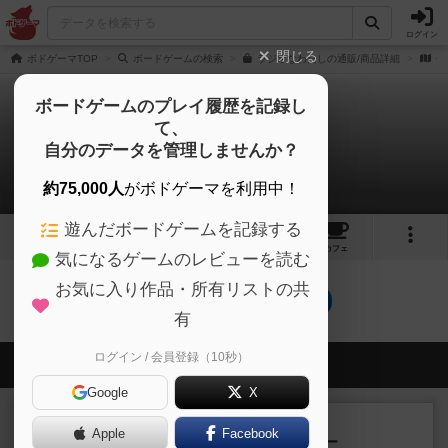
ログイン
閉じる
ボドゲーマTOP
ボードゲームの検索
ラジオなわたしの通販/商品詳細
作
ボードゲームのプレイ履歴を記録し
て、
ラジオなわたし
自分のデータを管理しませんか？
0件のルール/インスト
約75,000人
がボドゲーマを利用中！
遊んだボードゲームを記録する
2
4
2
14
トップ
画像
動画
レビュー
カフェ
気になるゲームのレビューを読む
お気に入り作品・所有リストの共
ラジオなわたしのトップに戻る
有
ログイン / 会員登録（10秒）
会員の新しい投稿
Google
X
レビュー
充実
Apple
Facebook
アンダー・ザ・テーブラー