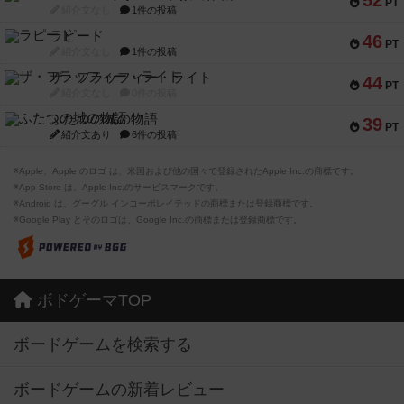
52
PT
紹介文なし
1件の投稿
ラピード
46
PT
紹介文なし
1件の投稿
ザ・フラッフィー・ライト
44
PT
紹介文なし
0件の投稿
ふたつの城の物語
39
PT
紹介文あり
6件の投稿
※Apple、Apple のロゴ は、米国および他の国々で登録されたApple Inc.の商標です。
※App Store は、Apple Inc.のサービスマークです。
※Android は、グーグル インコーポレイテッドの商標または登録商標です。
※Google Play とそのロゴは、Google Inc.の商標または登録商標です。
ボドゲーマTOP
ボードゲームを検索する
ボードゲームの新着レビュー