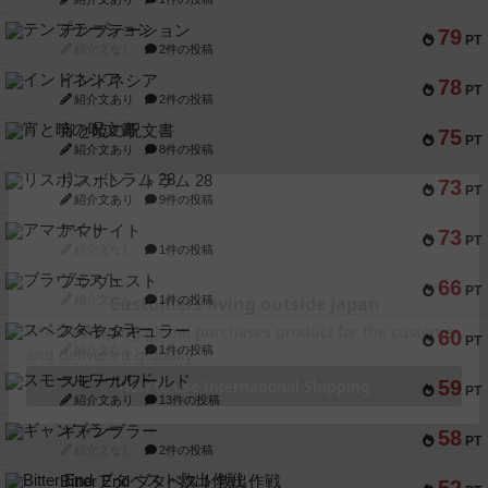
テンプテーション
79
PT
紹介文なし
2件の投稿
インドネシア
78
PT
紹介文あり
2件の投稿
宵と暁の呪文書
75
PT
紹介文あり
8件の投稿
リスボン・トラム 28
73
PT
紹介文あり
9件の投稿
アマナイト
73
PT
紹介文なし
1件の投稿
ブラヴェスト
66
PT
紹介文なし
1件の投稿
スペクタキュラー
60
PT
紹介文なし
1件の投稿
スモールワールド
59
PT
紹介文あり
13件の投稿
ギャンブラー
58
PT
紹介文なし
2件の投稿
Bitter End ブタペスト救出作戦