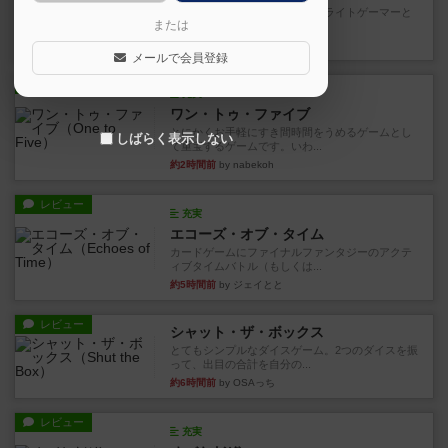
笑えるバカゲームを集めているライトゲーマーと
または
してのレビューです。正体隠...
12分前
by toyota
メールで会員登録
レビュー
充実
ワン・トゥ・ファイブ
とにかくお手軽にすき間時間をうめるゲームとし
しばらく表示しない
て重宝するゲームです。いわ...
約2時間前
by nabekoh
レビュー
充実
エコーズ・オブ・タイム
カードゲームにファイナルファンタジーのアクテ
ィブタイムバトル（もしくは...
約5時間前
by ジェイとと
レビュー
シャット・ザ・ボックス
とてもシンプルなダイスゲーム。2つのダイスを振
って、出目の合計を自分の...
約6時間前
by OSAっち
レビュー
充実