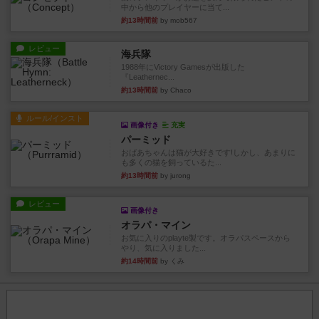
中から他のプレイヤーに当て...
約13時間前
by mob567
レビュー
海兵隊
1988年にVictory Gamesが出版した
『Leathernec...
約13時間前
by Chaco
ルール/インスト
画像付き
充実
パーミッド
おばあちゃんは猫が大好きです!しかし、あまりに
も多くの猫を飼っているた...
約13時間前
by jurong
レビュー
画像付き
オラパ・マイン
お気に入りのplayte製です。オラパスペースから
やり、気に入りました...
約14時間前
by くみ