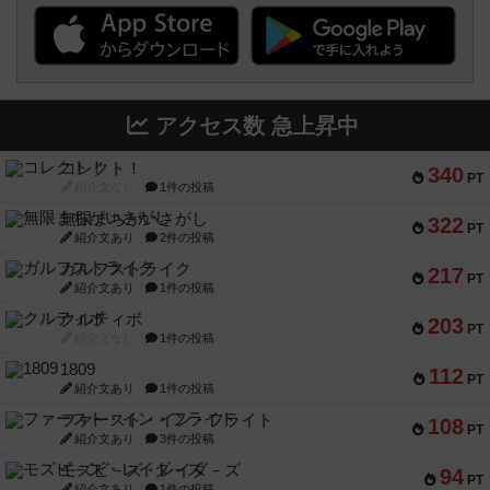
アクセス数 急上昇中
コレクト！
340
PT
紹介文なし
1件の投稿
無限まちがいさがし
322
PT
紹介文あり
2件の投稿
ガルフストライク
217
PT
紹介文あり
1件の投稿
クルティボ
203
PT
紹介文なし
1件の投稿
1809
112
PT
紹介文あり
1件の投稿
ファースト・イン・フライト
108
PT
紹介文あり
3件の投稿
モズビ－ズ・レイダ－ズ
94
PT
紹介文あり
1件の投稿