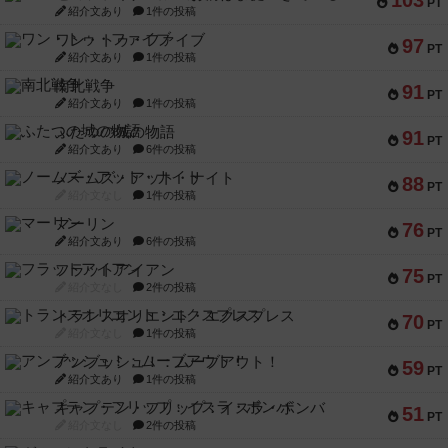
103
PT
紹介文あり
1件の投稿
ワン・トゥ・ファイブ
97
PT
紹介文あり
1件の投稿
南北戦争
91
PT
紹介文あり
1件の投稿
ふたつの城の物語
91
PT
紹介文あり
6件の投稿
ノームズ・アット・ナイト
88
PT
紹介文なし
1件の投稿
マーリン
76
PT
紹介文あり
6件の投稿
フラットアイアン
75
PT
紹介文なし
2件の投稿
トランスオリエント・エクスプレス
70
PT
紹介文なし
1件の投稿
アンブッシュ！：ムーブアウト！
59
PT
紹介文あり
1件の投稿
キャプテン・フリップ：イスラ・ボンバ
51
PT
紹介文なし
2件の投稿