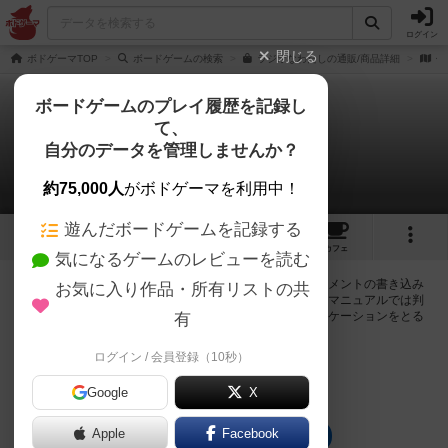
ログイン
閉じる
ボドゲーマTOP
ボードゲームの検索
ラジオなわたしの通販/商品詳細
作
ボードゲームのプレイ履歴を記録し
て、
ラジオなわたし
自分のデータを管理しませんか？
0件の掲示板
約75,000人
がボドゲーマを利用中！
遊んだボードゲームを記録する
2
4
2
14
トップ
画像
動画
レビュー
カフェ
気になるゲームのレビューを読む
ログインするとラジオなわたしに関する掲示板の作成やコメントの書き込み
お気に入り作品・所有リストの共
が出来るようになります。ルールの疑問やエラッタ情報、マニュアルでは判
断し辛い曖昧な表記等について会員同士で自由にコミュニケーションをとる
有
ことが出来ます。
ログイン / 会員登録（10秒）
ログイン/無料会員登録
Google
X
Apple
Facebook
ラジオなわたしのトップに戻る