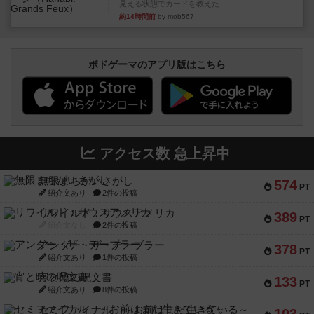
見える状態でカードを教えた...
約14時間前
by mob567
ボドゲーマのアプリ版はこちら
アクセス数 急上昇中
無限まちがいさがし
574
PT
紹介文あり
2件の投稿
リワイルド：サウスアメリカ
389
PT
紹介文なし
2件の投稿
アンダー・ザ・テーブラー
378
PT
紹介文あり
1件の投稿
宵と暁の呪文書
133
PT
紹介文あり
8件の投稿
セミファイナル ～お前はまだ生きている～