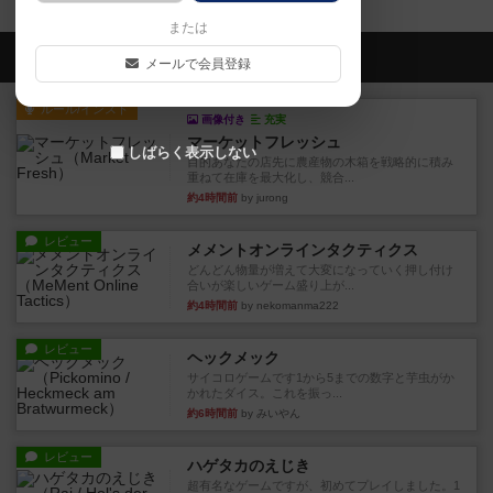
または
会員の新しい投稿
メールで会員登録
ルール/インスト
画像付き
充実
マーケットフレッシュ
しばらく表示しない
目的あなたの店先に農産物の木箱を戦略的に積み
重ねて在庫を最大化し、競合...
約4時間前
by jurong
レビュー
メメントオンラインタクティクス
どんどん物量が増えて大変になっていく押し付け
合いが楽しいゲーム盛り上が...
約4時間前
by nekomanma222
レビュー
ヘックメック
サイコロゲームです1から5までの数字と芋虫がか
かれたダイス。これを振っ...
約6時間前
by みいやん
レビュー
ハゲタカのえじき
超有名なゲームですが、初めてプレイしました。1