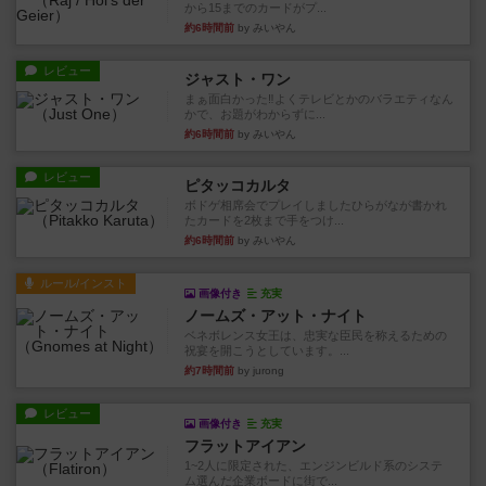
から15までのカードがプ...
約6時間前
by みいやん
レビュー
ジャスト・ワン
まぁ面白かった‼️よくテレビとかのバラエティなん
かで、お題がわからずに...
約6時間前
by みいやん
レビュー
ピタッコカルタ
ボドゲ相席会でプレイしましたひらがなが書かれ
たカードを2枚まで手をつけ...
約6時間前
by みいやん
ルール/インスト
画像付き
充実
ノームズ・アット・ナイト
ベネボレンス女王は、忠実な臣民を称えるための
祝宴を開こうとしています。...
約7時間前
by jurong
レビュー
画像付き
充実
フラットアイアン
1~2人に限定された、エンジンビルド系のシステ
ム選んだ企業ボードに街で...