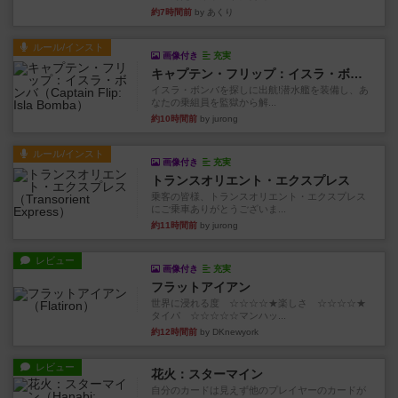
約7時間前
by あくり
ルール/インスト
画像付き
充実
キャプテン・フリップ：イスラ・ボンバ
イスラ・ボンバを探しに出航!潜水艦を装備し、あ
なたの乗組員を監獄から解...
約10時間前
by jurong
ルール/インスト
画像付き
充実
トランスオリエント・エクスプレス
乗客の皆様、トランスオリエント・エクスプレス
にご乗車ありがとうございま...
約11時間前
by jurong
レビュー
画像付き
充実
フラットアイアン
世界に浸れる度 ☆☆☆☆★楽しさ ☆☆☆☆★
タイパ ☆☆☆☆☆マンハッ...
約12時間前
by DKnewyork
レビュー
花火：スターマイン
自分のカードは見えず他のプレイヤーのカードが