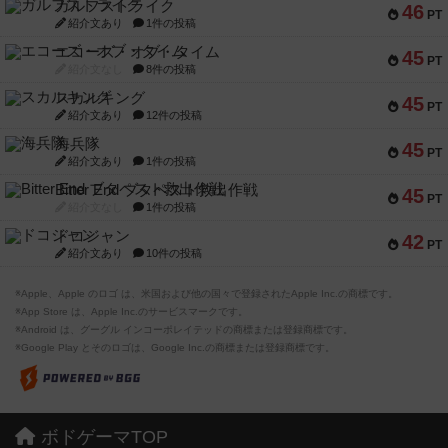
ガルフストライク
46
PT
紹介文あり
1件の投稿
エコーズ・オブ・タイム
45
PT
紹介文なし
8件の投稿
スカルキング
45
PT
紹介文あり
12件の投稿
海兵隊
45
PT
紹介文あり
1件の投稿
Bitter End ブタペスト救出作戦
45
PT
紹介文なし
1件の投稿
ドコジャン
42
PT
紹介文あり
10件の投稿
※Apple、Apple のロゴ は、米国および他の国々で登録されたApple Inc.の商標です。
※App Store は、Apple Inc.のサービスマークです。
※Android は、グーグル インコーポレイテッドの商標または登録商標です。
※Google Play とそのロゴは、Google Inc.の商標または登録商標です。
ボドゲーマTOP