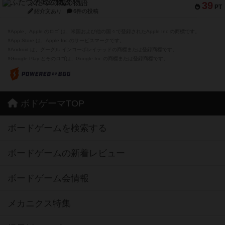
ふたつの城の物語
39
PT
紹介文あり
6件の投稿
※Apple、Apple のロゴ は、米国および他の国々で登録されたApple Inc.の商標です。
※App Store は、Apple Inc.のサービスマークです。
※Android は、グーグル インコーポレイテッドの商標または登録商標です。
※Google Play とそのロゴは、Google Inc.の商標または登録商標です。
ボドゲーマTOP
ボードゲームを検索する
ボードゲームの新着レビュー
ボードゲーム会情報
メカニクス特集