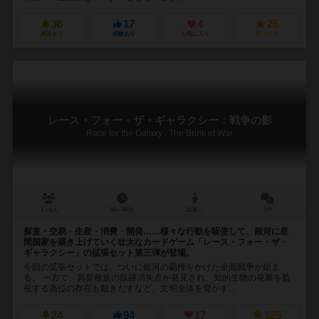
38
17
4
25
興味あり
経験あり
お気に入り
持ってる
レース・フォー・ザ・ギャラクシー：戦争の影
Race for the Galaxy : The Brink of War
1～6人
30～60分
12歳～
1件
探査・交易・生産・消費・開発……様々な行動を駆使して、銀河に星
間国家を築き上げていく壮大なカードゲーム「レース・フォー・ザ・
ギャラクシー」の拡張セット第三弾が登場。
今回の拡張セットでは、ついに銀河の覇権をかけた全面戦争が始ま
る。 一方で、異星種族の痕跡消失点が発見され、知的生物の発展を監
視する高位の存在も動きだすなど、文明全体を脅かす...
24
94
17
125