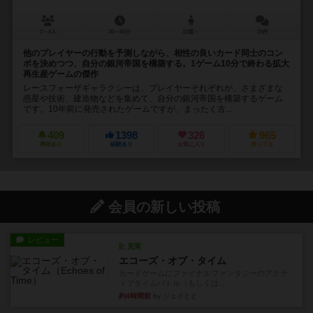
2～4人
30～60分
12歳～
25件
他のプレイヤーの行動を予測しながら、相性の良いカード同士のコン
ボを決めつつ、自分の銀河帝国を構築する。1ゲーム10分で終わる拡大
再生産ゲームの傑作
レースフォーザギャラクシーは、プレイヤーそれぞれが、さまざまな
惑星や技術、建造物などを集めて、自分の銀河帝国を構築するゲーム
です。10年前に発売されたゲームですが、まったく古...
409
1398
326
965
興味あり
経験あり
お気に入り
持ってる
会員の新しい投稿
レビュー
充実
エコーズ・オブ・タイム
カードゲームにファイナルファンタジーのアクテ
ィブタイムバトル（もしくは...
約4時間前
by ジェイとと