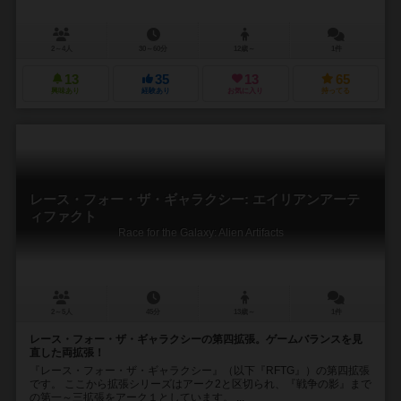
2～4人
30～60分
12歳～
1件
13
35
13
65
興味あり
経験あり
お気に入り
持ってる
レース・フォー・ザ・ギャラクシー: エイリアンアーテ
ィファクト
Race for the Galaxy: Alien Artifacts
2～5人
45分
13歳～
1件
レース・フォー・ザ・ギャラクシーの第四拡張。ゲームバランスを見
直した両拡張！
『レース・フォー・ザ・ギャラクシー』（以下『RFTG』）の第四拡張
です。 ここから拡張シリーズはアーク2と区切られ、『戦争の影』まで
の第一～三拡張をアーク１としています。 ...