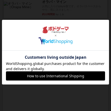
オラパ・マイン
お気に入りのplayte製です。オラパスペースから
やり、気に入りました...
約12時間前
by くみ
レビュー
マーリン
４人プレイ。インスト1時間プレイ2時間半。結構
ダイス運と手札のカード運...
約13時間前
by oliber
レビュー
アンブッシュ！：シルバースター
1987年にVictory Gamesが出版した『Silver Sta...
約13時間前
by Chaco