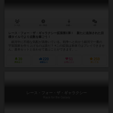
1～5人
60～80分
12歳～
4件
レース・フォー・ザ・ギャラクシー拡張第1弾！ 新たに追加された目
標タイルでより点数を稼ごう！
銀河中に不穏な気配が渦巻いている。戦争へと向かう銀河で一番の
宇宙国家を作り上げるのは誰だ？ ※この拡張は単体ではプレイできませ
ん。基本セットと合わせて遊ぶことができます。...
39
220
51
259
興味あり
経験あり
お気に入り
持ってる
レース・フォー・ザ・ギャラクシー
Race for the Galaxy