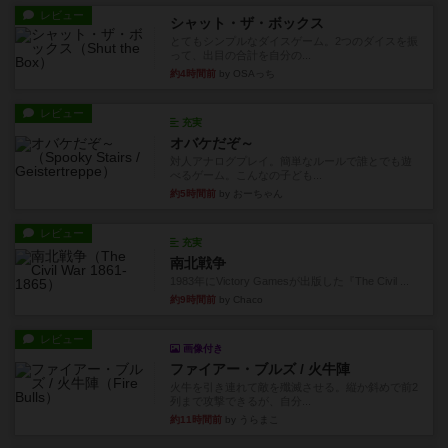
レビュー
シャット・ザ・ボックス
とてもシンプルなダイスゲーム。2つのダイスを振
って、出目の合計を自分の...
約4時間前
by OSAっち
レビュー
充実
オバケだぞ～
対人アナログプレイ。簡単なルールで誰とでも遊
べるゲーム。こんなの子ども...
約5時間前
by おーちゃん
レビュー
充実
南北戦争
1983年にVictory Gamesが出版した『The Civil ...
約9時間前
by Chaco
レビュー
画像付き
ファイアー・ブルズ / 火牛陣
火牛を引き連れて敵を殲滅させる。縦か斜めで前2
列まで攻撃できるが、自分...
約11時間前
by うらまこ