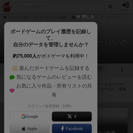
ログイン
閉じる
ボドゲーマTOP
ボードゲームの検索
レース・フォー・ザ・ギャラクシー
ボードゲームのプレイ履歴を記録し
て、
レース・フォー・ザ・ギャラクシー：ゼノの
自分のデータを管理しませんか？
侵略
拡張/関連作品 7件
約75,000人
がボドゲーマを利用中！
遊んだボードゲームを記録する
2
1
トップ
画像
動画
レビュー
カフェ
気になるゲームのレビューを読む
レース・フォー・ザ・ギャラクシー：ゼノの侵略に紐付いているボードゲー
お気に入り作品・所有リストの共
ム一覧です。拡張版・続編・リメイク版などの同じシリーズを中心に、関連
性の強い作品をまとめています。
有
ログイン / 会員登録（10秒）
Google
X
Apple
Facebook
レース・フォー・ザ・ギャラクシー：拡大の輪舞