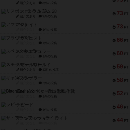
PT
紹介文あり
8件の投稿
リスボン・トラム 28
73
PT
紹介文あり
9件の投稿
アマナイト
73
PT
紹介文なし
1件の投稿
ブラヴェスト
66
PT
紹介文なし
1件の投稿
スペクタキュラー
60
PT
紹介文なし
1件の投稿
スモールワールド
59
PT
紹介文あり
13件の投稿
ギャンブラー
58
PT
紹介文なし
2件の投稿
Bitter End ブタペスト救出作戦
52
PT
紹介文なし
1件の投稿
ラピード
46
PT
紹介文なし
1件の投稿
ザ・フラッフィー・ライト
44
PT
紹介文なし
0件の投稿