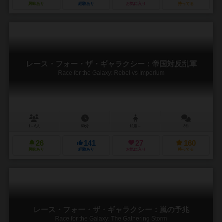
興味あり
経験あり
お気に入り
持ってる
レース・フォー・ザ・ギャラクシー：帝国対反乱軍
Race for the Galaxy: Rebel vs Imperium
1～6人
60分
12歳～
3件
26
141
27
160
興味あり
経験あり
お気に入り
持ってる
レース・フォー・ザ・ギャラクシー：嵐の予兆
Race for the Galaxy: The Gathering Storm