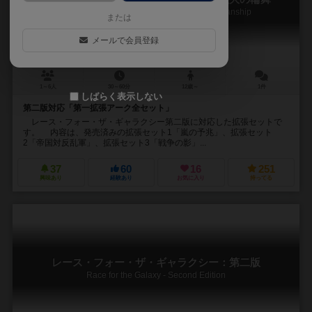
Race for the Galaxy: Expansion and Brinkmanship
または
メールで会員登録
1～6人
30～60分
12歳～
1件
しばらく表示しない
第二版対応「第一拡張アーク全セット」
レース・フォー・ザ・ギャラクシー第二版に対応した拡張セットで
す。 内容は、発売済みの拡張セット1「嵐の予兆」、拡張セット
2「帝国対反乱軍」、拡張セット3「戦争の影」...
37
60
16
251
興味あり
経験あり
お気に入り
持ってる
レース・フォー・ザ・ギャラクシー：第二版
Race for the Galaxy - Second Edition