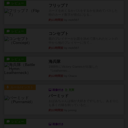
レビュー
フリップ７
カードをめくるかパスをするかを決めてパスした
時のカード数字が得点になる...
約11時間前
by mob567
レビュー
コンセプト
親のプレイヤーがお題を決めて限られたヒントの
中から他のプレイヤーに当て...
約11時間前
by mob567
レビュー
海兵隊
1988年にVictory Gamesが出版した
『Leathernec...
約12時間前
by Chaco
ルール/インスト
画像付き
充実
パーミッド
おばあちゃんは猫が大好きです!しかし、あまりに
も多くの猫を飼っているた...
約12時間前
by jurong
レビュー
画像付き