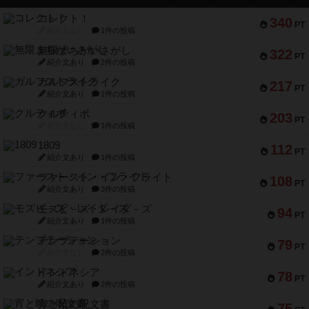
コレクト！
340
PT
紹介文なし
1件の投稿
無限まちがいさがし
322
PT
紹介文あり
2件の投稿
ガルフストライク
217
PT
紹介文あり
1件の投稿
クルティボ
203
PT
紹介文なし
1件の投稿
1809
112
PT
紹介文あり
1件の投稿
ファースト・イン・フライト
108
PT
紹介文あり
3件の投稿
モズビ－ズ・レイダ－ズ
94
PT
紹介文あり
1件の投稿
テンプテーション
79
PT
紹介文なし
2件の投稿
インドネシア
78
PT
紹介文あり
2件の投稿
宵と暁の呪文書
75