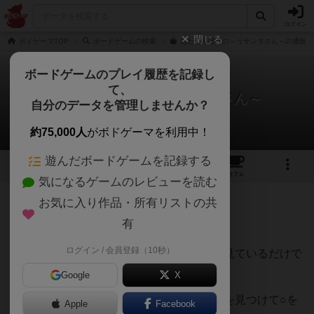
ログイン
閉じる
ボドゲーマTOP
ボードゲームの検索
あわてんぼうの～うサンタさん～の通販/
ボードゲームのプレイ履歴を記録し
て、
あわてんぼうの～うサンタさん～
自分のデータを管理しませんか？
スエ (とまり木)さんのレビュー
約75,000人
がボドゲーマを利用中！
遊んだボードゲームを記録する
4
3
3
トップ
画像
動画
レビュー
カフェ
気になるゲームのレビューを読む
お気に入り作品・所有リストの共
78名
3名
0
1年以上前
有
ログイン / 会員登録（10秒）
うさぎのサンタさんがとても可愛らしく、見ているだけで
も満足度が高い作品😊*❄️·̩͙✨️
Google
X
ルールもとてもシンプルで指定された絵柄を見つけて○を
Apple
Facebook