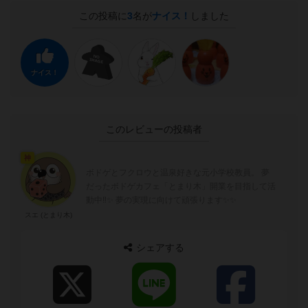
この投稿に
3
名が
ナイス！
しました
ナイス！
このレビューの投稿者
神
ボドゲとフクロウと温泉好きな元小学校教員。 夢
だったボドゲカフェ「とまり木」開業を目指して活
動中‼️✨ 夢の実現に向けて頑張ります✨✨
スエ (とまり木)
シェアする