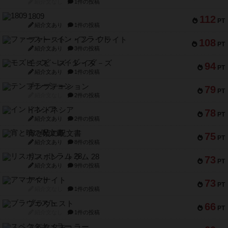
紹介文なし
1件の投稿
1809
112
PT
紹介文あり
1件の投稿
ファースト・イン・フライト
108
PT
紹介文あり
3件の投稿
モズビ－ズ・レイダ－ズ
94
PT
紹介文あり
1件の投稿
テンプテーション
79
PT
紹介文なし
2件の投稿
インドネシア
78
PT
紹介文あり
2件の投稿
宵と暁の呪文書
75
PT
紹介文あり
8件の投稿
リスボン・トラム 28
73
PT
紹介文あり
9件の投稿
アマナイト
73
PT
紹介文なし
1件の投稿
ブラヴェスト
66
PT
紹介文なし
1件の投稿
スペクタキュラー