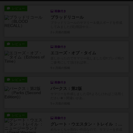
レビュー
画像付き
ブラッドリコール
ブラッドリコールのサマリー＆個人ボードを作成
してみました(笑)用語やエ...
2ヶ月前
の投稿
レビュー
画像付き
エコーズ・オブ・タイム
楽しかったのでサマリー化しました😊‼️プレイ時の
ご参考にして頂ければ幸...
5ヶ月前
の投稿
レビュー
画像付き
パークス：第2版
サマリーを作成しました😊‼️よろしければご活用く
ださい🍀✨️間違いがあ...
5ヶ月前
の投稿
レビュー
画像付き
グレート・ウエスタン・トレイル ：ニュージーランド
めちゃくちゃ面白い作品なので、サマリーを作成