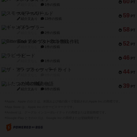
60
PT
紹介文なし
1件の投稿
スモールワールド
59
PT
紹介文あり
13件の投稿
ギャンブラー
58
PT
紹介文なし
2件の投稿
Bitter End ブタペスト救出作戦
52
PT
紹介文なし
1件の投稿
ラピード
46
PT
紹介文なし
1件の投稿
ザ・フラッフィー・ライト
44
PT
紹介文なし
0件の投稿
ふたつの城の物語
39
PT
紹介文あり
6件の投稿
※Apple、Apple のロゴ は、米国および他の国々で登録されたApple Inc.の商標です。
※App Store は、Apple Inc.のサービスマークです。
※Android は、グーグル インコーポレイテッドの商標または登録商標です。
※Google Play とそのロゴは、Google Inc.の商標または登録商標です。