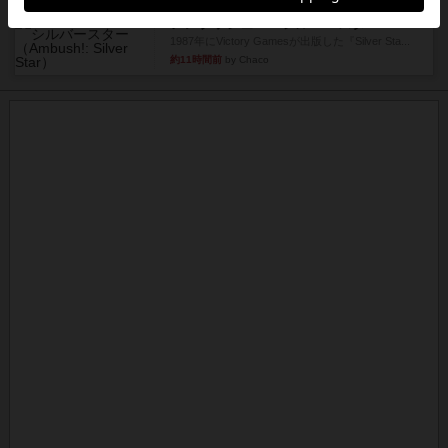
レビュー
アンブッシュ！：シルバースター
1987年にVictory Gamesが出版した『Silver Sta...
約11時間前
by Chaco