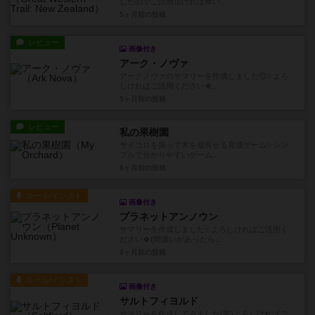
したのでご活用頂ければ幸い...
5ヶ月前
の投稿
レビュー
画像付き
アーク・ノヴァ
アークノヴァのサマリーを作成しました😊✨️よろ
しければご活用ください🍀...
5ヶ月前
の投稿
レビュー
私の果樹園
サイコロを振って木を成長せる育成ゲーム✨️シン
プルで分かりやすいゲーム...
6ヶ月前
の投稿
ルール/インスト
画像付き
プラネットアンノウン
サマリーを作成しました✨よろしければご活用く
ださい🍀(間違いがあったら...
9ヶ月前
の投稿
ルール/インスト
画像付き
サルトフィヨルド
サマリーを作成してみました(笑)よろしければご