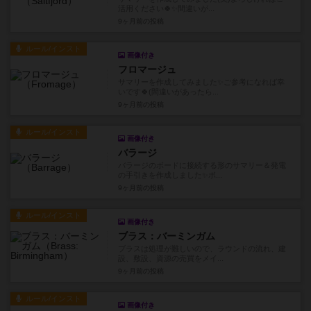
活用ください🍀✨間違いが...
9ヶ月前
の投稿
ルール/インスト
画像付き
フロマージュ
サマリーを作成してみました✨ご参考になれば幸
いです🍀(間違いがあったら...
9ヶ月前
の投稿
ルール/インスト
画像付き
バラージ
バラージのボードに接続する形のサマリー＆発電
の手引きを作成しました✨ボ...
9ヶ月前
の投稿
ルール/インスト
画像付き
ブラス：バーミンガム
ブラスは処理が難しいので、ラウンドの流れ、建
設、敷設、資源の売買をメイ...
9ヶ月前
の投稿
ルール/インスト
画像付き