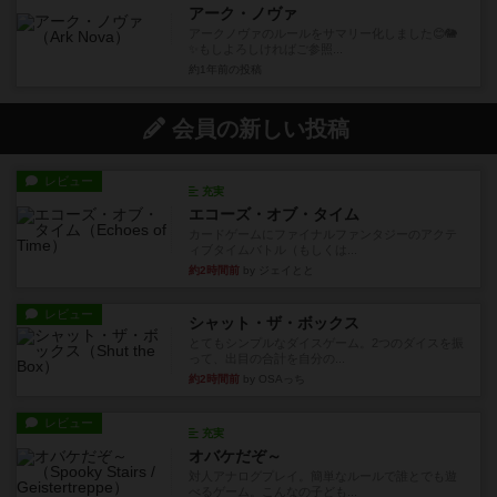
アーク・ノヴァ
アークノヴァのルールをサマリー化しました😊🐘
✨️もしよろしければご参照...
約1年前
の投稿
会員の新しい投稿
レビュー
充実
エコーズ・オブ・タイム
カードゲームにファイナルファンタジーのアクテ
ィブタイムバトル（もしくは...
約2時間前
by ジェイとと
レビュー
シャット・ザ・ボックス
とてもシンプルなダイスゲーム。2つのダイスを振
って、出目の合計を自分の...
約2時間前
by OSAっち
レビュー
充実
オバケだぞ～
対人アナログプレイ。簡単なルールで誰とでも遊
べるゲーム。こんなの子ども...