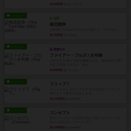
約4時間前
by おーちゃん
レビュー
充実
南北戦争
1983年にVictory Gamesが出版した『The Civil ...
約7時間前
by Chaco
レビュー
画像付き
ファイアー・ブルズ / 火牛陣
火牛を引き連れて敵を殲滅させる。縦か斜めで前2
列まで攻撃できるが、自分...
約9時間前
by うらまこ
レビュー
フリップ７
カードをめくるかパスをするかを決めてパスした
時のカード数字が得点になる...
約10時間前
by mob567
レビュー
コンセプト
親のプレイヤーがお題を決めて限られたヒントの
中から他のプレイヤーに当て...
約10時間前
by mob567