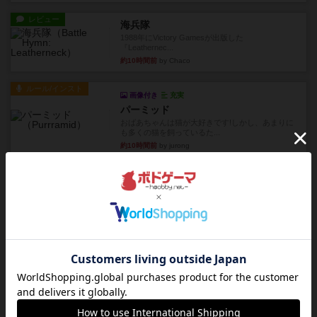
レビュー
海兵隊
1988年にVictory Gamesが出版した
『Leathernec...
約10時間前
by Chaco
ルール/インスト
画像付き
充実
パーミッド
おばあちゃんは猫が大好きです!しかし、あまりに
も多くの猫を飼っているた...
約10時間前
by jurong
レビュー
画像付き
オラパ・マイン
お気に入りのplayte製です。オラパスペースから
やり、気に入りました...
約11時間前
by くみ
レビュー
マーリン
４人プレイ。インスト1時間プレイ2時間半。結構
ダイス運と手札のカード運...
約11時間前
by oliber