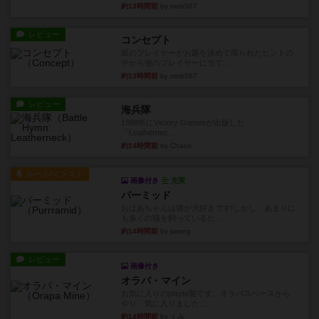
約13時間前
by mob567
レビュー
コンセプト
親のプレイヤーがお題を決めて限られたヒントの
中から他のプレイヤーに当て...
約13時間前
by mob567
レビュー
海兵隊
1988年にVictory Gamesが出版した
『Leathernec...
約14時間前
by Chaco
ルール/インスト
画像付き
充実
パーミッド
おばあちゃんは猫が大好きです!しかし、あまりに
も多くの猫を飼っているた...
約14時間前
by jurong
レビュー
画像付き
オラパ・マイン
お気に入りのplayte製です。オラパスペースから
やり、気に入りました...
約14時間前
by くみ