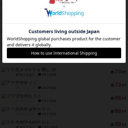
ファースト・イン・フライト
108
PT
紹介文あり
3件の投稿
モズビ－ズ・レイダ－ズ
94
PT
紹介文あり
1件の投稿
テンプテーション
79
PT
紹介文なし
2件の投稿
インドネシア
78
PT
紹介文あり
2件の投稿
宵と暁の呪文書
75
PT
紹介文あり
8件の投稿
リスボン・トラム 28
73
PT
紹介文あり
9件の投稿
アマナイト
73
PT
紹介文なし
1件の投稿
ブラヴェスト
66
PT
紹介文なし
1件の投稿
スペクタキュラー
60
PT
紹介文なし
1件の投稿
スモールワールド
59
PT
紹介文あり
13件の投稿