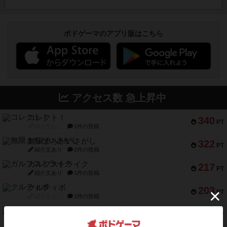
ボドゲーマのアプリ版はこちら
アクセス数 急上昇中
コレクト！
340
PT
紹介文なし
1件の投稿
無限まちがいさがし
322
PT
紹介文あり
2件の投稿
ガルフストライク
217
PT
紹介文あり
1件の投稿
クルティボ
203
PT
紹介文なし
1件の投稿
1809
112
PT
紹介文あり
1件の投稿