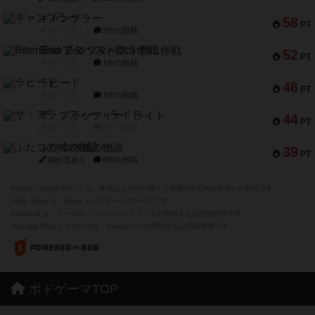
ギャンブラー
58
PT
紹介文なし
2件の投稿
Bitter End ブタペスト救出作戦
52
PT
紹介文なし
1件の投稿
ラピード
46
PT
紹介文なし
1件の投稿
ザ・フラッフィー・ライト
44
PT
紹介文なし
0件の投稿
ふたつの城の物語
39
PT
紹介文あり
6件の投稿
※Apple、Apple のロゴ は、米国および他の国々で登録されたApple Inc.の商標です。
※App Store は、Apple Inc.のサービスマークです。
※Android は、グーグル インコーポレイテッドの商標または登録商標です。
※Google Play とそのロゴは、Google Inc.の商標または登録商標です。
ボドゲーマTOP