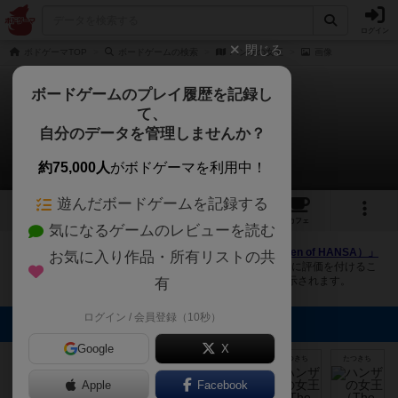
ログイン
閉じる
ボドゲーマTOP
ボードゲームの検索
ハンザの女王
画像
ボードゲームのプレイ履歴を記録し
て、
ハンザの女王
自分のデータを管理しませんか？
6件の画像
約75,000人
がボドゲーマを利用中！
遊んだボードゲームを記録する
6
4
26
トップ
画像
動画
レビュー
カフェ
気になるゲームのレビューを読む
ボドゲーマにログインすると、
「ハンザの女王（The Queen of HANSA）」
お気に入り作品・所有リストの共
の画像をアップロード出来たり、他のユーザーの投稿画像に評価を付けるこ
とができます。また、トップ6の画像は様々なページで表示されます。
有
ログイン / 会員登録（10秒）
トップに表示される画像
Google
ボドゲーマ運営
X
事務局
Itsuki
Itsuki
たつきち
たつきち
たつきち
Apple
Facebook