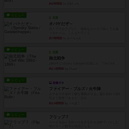
約6時間前
by OSAっち
レビュー
充実
オバケだぞ～
対人アナログプレイ。簡単なルールで誰とでも遊
べるゲーム。こんなの子ども...
約7時間前
by おーちゃん
レビュー
充実
南北戦争
1983年にVictory Gamesが出版した『The Civil ...
約11時間前
by Chaco
レビュー
画像付き
ファイアー・ブルズ / 火牛陣
火牛を引き連れて敵を殲滅させる。縦か斜めで前2
列まで攻撃できるが、自分...
約13時間前
by うらまこ
レビュー
フリップ７
カードをめくるかパスをするかを決めてパスした
時のカード数字が得点になる...