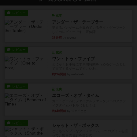
レビュー
充実
アンダー・ザ・テーブラー
笑えるバカゲームを集めているライトゲーマーと
してのレビューです。正体隠...
26分前
by toyota
レビュー
充実
ワン・トゥ・ファイブ
とにかくお手軽にすき間時間をうめるゲームとし
て重宝するゲームです。いわ...
約2時間前
by nabekoh
レビュー
充実
エコーズ・オブ・タイム
カードゲームにファイナルファンタジーのアクテ
ィブタイムバトル（もしくは...
約6時間前
by ジェイとと
レビュー
シャット・ザ・ボックス
とてもシンプルなダイスゲーム。2つのダイスを振
って、出目の合計を自分の...