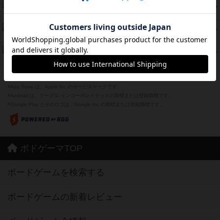
海兵隊
39
PT
紹介文あり
1件の投稿
スーパーストア3000
39
PT
紹介文なし
1件の投稿
フリップ７：復讐心とともに
37
PT
紹介文なし
2件の投稿
※Apple、Apple のロゴ は、米国および他の国々で登録されたApple Inc.の商標です。
※App Store は、Apple Inc.のサービスマークです。
※Android は、グーグル インコーポレイテッドの商標または登録商標です。
※Google Play とそのロゴは、Google Inc.の商標または登録商標です。
ボドゲーマTOP
ボードゲームを検索する
ボードゲームの新着レビュー