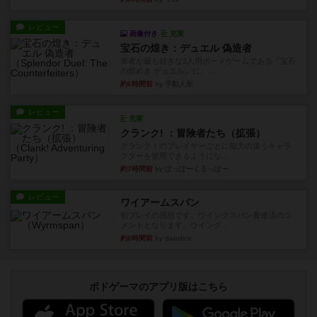
レビュー
画像付き
充実
宝石の煌き：デュエル 偽造者
筆者が最も好きな2人用ボードゲームである『宝石
の煌めき デュエル』に、...
約6時間前
by 手動人形
レビュー
充実
クランク! ：冒険者たち（拡張）
クランク！のプレイヤーごとに能力の違うキャラ
クターを使用できるようにな...
約7時間前
by ぽっぽーくるっぽー
レビュー
ワイアームスパン
初プレイの感想です。ウイングスパン履修済のコ
メントとなります。ウイング...
約8時間前
by daisdice
ボドゲーマのアプリ版はこちら