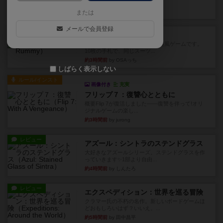
このゲームをした際、3ゲー...
約2時間前
by 155973
または
メールで会員登録
レビュー
ジンラミー
トランプで遊べる2人対戦の麻雀風ゲームです。
10枚の手札で、同じスーツ...
約3時間前
by OSAっち
しばらく表示しない
ルール/インスト
画像付き
充実
フリップ７：復讐心とともに
概要Flip 7が復活しました――復讐を伴って!オリ
ジナルゲームの楽し...
約3時間前
by jurong
レビュー
アズール：シントラのステンドグラス
大好きなアズールシリーズ。ステンドグラスを作
っていきます✨1部より自由...
約4時間前
by しんたろ
レビュー
エクスペディション：世界を巡る冒険
クラマー氏の不朽の名作。新しいボードゲームほ
どおもしろいはず？いいえ。...
約5時間前
by 田中昌平