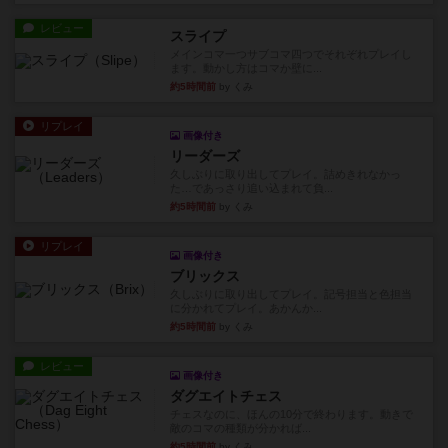
レビュー
スライプ
メインコマ一つサブコマ四つでそれぞれプレイし
ます。動かし方はコマか壁に...
約5時間前
by くみ
リプレイ
画像付き
リーダーズ
久しぶりに取り出してプレイ。詰めきれなかっ
た…であっさり追い込まれて負...
約5時間前
by くみ
リプレイ
画像付き
ブリックス
久しぶりに取り出してプレイ。記号担当と色担当
に分かれてプレイ。あかんか...
約5時間前
by くみ
レビュー
画像付き
ダグエイトチェス
チェスなのに、ほんの10分で終わります。動きで
敵のコマの種類が分かれば...
約5時間前
by くみ