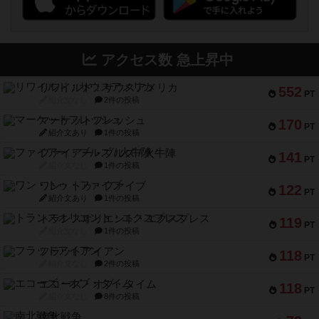
アクセス数 急上昇中
リワイルド：サウスアメリカ
552
PT
紹介文なし
2件の投稿
マーケットフレッシュ
170
PT
紹介文あり
1件の投稿
ファイアー・ブルズ / 火牛陣
141
PT
紹介文なし
1件の投稿
ワン・トゥ・ファイブ
122
PT
紹介文あり
1件の投稿
トランスオリエント・エクスプレス
119
PT
紹介文なし
1件の投稿
フラットアイアン
118
PT
紹介文なし
2件の投稿
エコーズ・オブ・タイム
118
PT
紹介文なし
8件の投稿
南北戦争