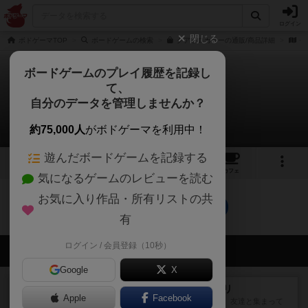
ログイン
閉じる
ボドゲーマTOP
ボードゲームの検索
クアドロカラーの通販/商品詳細
作
ボードゲームのプレイ履歴を記録し
て、
クアドロカラー
自分のデータを管理しませんか？
0件の動画
約75,000人
がボドゲーマを利用中！
遊んだボードゲームを記録する
4
6
75
トップ
画像
動画
レビュー
カフェ
気になるゲームのレビューを読む
お気に入り作品・所有リストの共
クアドロカラーのトップに戻る
有
ログイン / 会員登録（10秒）
会員の新しい投稿
Google
X
レビュー
ナンジャモンジャ・ミドリ
Apple
Facebook
私は吃音を持っているのですが、友達と集まって