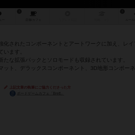
1
1
ュー
店舗/
カフェ
リプレイ
日記
戦略
・コツ
ルール
強化されたコンポーネントとアートワークに加え、レイ
ています。
新たな拡張パックとソロモードも収録されています。
マット、デラックスコンポーネント、3D地形コンポー
上記文章の執筆にご協力くださった方
ボードゲームカフェ「Brett」