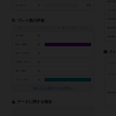
参加人数
0
0%
1点の人
プレイ時
対象年齢
プレイ感の評価
トグルスイッチを押すとプレイ感（
※
）の投票ができます
発売時期
0
運・確率
参考価格
4
戦略・判断力
ク
0
交渉・立ち回り
0
心理戦・ブラフ
ゲームデ
0
攻防・戦闘
アートワ
4
アート・外見
似たプレイ感のゲームを探す→
関連企業
データに関する報告