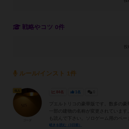
投
戦略やコツ 0件
投
ルール/インスト 1件
仙人
84名
1名
0
プエルトリコの豪華版です。数多の豪
一部の建物の名称が変更されています
も読んで下さい。ソロゲーム用のページ（
ゴーダ
続きを読む（3日前）