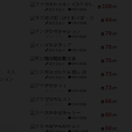
ファースト・イン・フライト
108
PT
紹介文あり
3件の投稿
モズビ－ズ・レイダ－ズ
94
PT
紹介文あり
1件の投稿
テンプテーション
79
PT
紹介文なし
2件の投稿
インドネシア
78
PT
紹介文あり
2件の投稿
宵と暁の呪文書
75
PT
紹介文あり
8件の投稿
て、４人
リスボン・トラム 28
73
PT
紹介文あり
9件の投稿
ション
アマナイト
73
PT
紹介文なし
1件の投稿
ブラヴェスト
66
PT
紹介文なし
1件の投稿
スペクタキュラー
60
PT
紹介文なし
1件の投稿
スモールワールド
59
PT
紹介文あり
13件の投稿