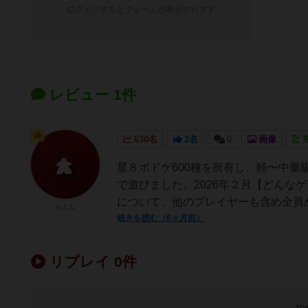
ログインするとフォームが表示されます
レビュー 1件
神
630名
2名
0
画像
星８ボドゲ600種を所有し、軽〜中
で遊びました。2026年２月【どんな
について、他のプレイヤーも含め全員が
おとん
続きを読む（6ヶ月前）
リプレイ 0件