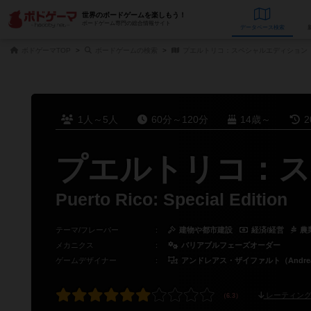
世界のボードゲームを楽しもう！
ボードゲーム専門の総合情報サイト
データベース
検
ボドゲーマTOP
ボードゲームの検索
プエルトリコ：スペシャルエディション
1人～5人
60分～120分
14歳～
2
プエルトリコ：ス
Puerto Rico: Special Edition
テーマ/フレーバー
：
建物や都市建設
経済/経営
農
メカニクス
：
バリアブルフェーズオーダー
ゲームデザイナー
：
アンドレアス・ザイファルト（Andreas 
レーティング