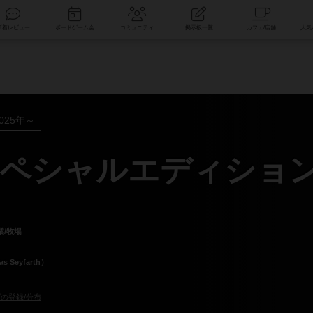
索
新着レビュー
ボードゲーム会
コミュニティ
掲示板一覧
025年～
ペシャルエディショ
業/牧場
Seyfarth）
の登録/分布