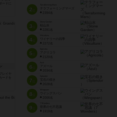
ボードに
Terraforming Mars
2
テラフォーミングマーズ
位
2394名
Stone Garden
3
枯山水
位
2281名
Viticulture
4
ワイナリーの四季
位
2272名
Agricola
5
アグリコラ
位
2120名
Azul
6
ン
アズール
位
2034名
プレイヤ
Splendor
カードを
7
宝石の煌き
位
2028名
Wingspan
8
ウイングスパン
位
2006名
7 Wonders
9
世界の七不思議
位
1919名