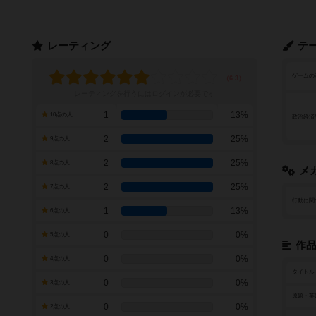
レーティング
テ
ゲームの
レーティングを行うには
ログイン
が必要です
1
13%
10点の人
政治経済
2
25%
9点の人
2
25%
8点の人
メ
2
25%
7点の人
行動に関
1
13%
6点の人
0
0%
5点の人
作
0
0%
4点の人
タイトル
0
0%
3点の人
原題・英
0
0%
2点の人