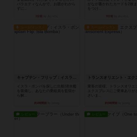
バラエティなんかで、お題がわから
がなが書かれたカードを2枚
ずに...
をつけ...
2分前
by みいやん
9分前
by みいやん
ルール/インスト
ルール/インスト
キャプテン・フリップ：イスラ・ボンバ
イスラ・ボンバを探しに出航!潜水艦
乗客の皆様、トランスオリエ
を装備し、あなたの乗組員を監獄か
エクスプレスにご乗車ありが
ら解...
ざいま...
約4時間前
by jurong
約5時間前
by jurong
レビュー
レビュー