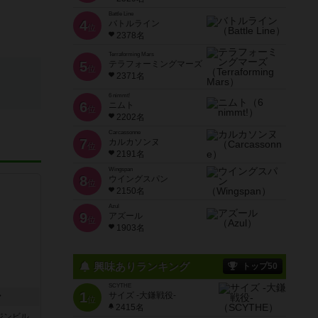
Battle Line
4
バトルライン
位
2378名
Terraforming Mars
5
テラフォーミングマーズ
位
2371名
6 nimmt!
6
ニムト
位
2202名
Carcassonne
7
カルカソンヌ
位
2191名
Wingspan
8
ウイングスパン
位
2150名
Azul
9
アズール
位
1903名
興味ありランキング
トップ50
SCYTHE
1
サイズ -大鎌戦役-
ン
位
2415名
ジンビル