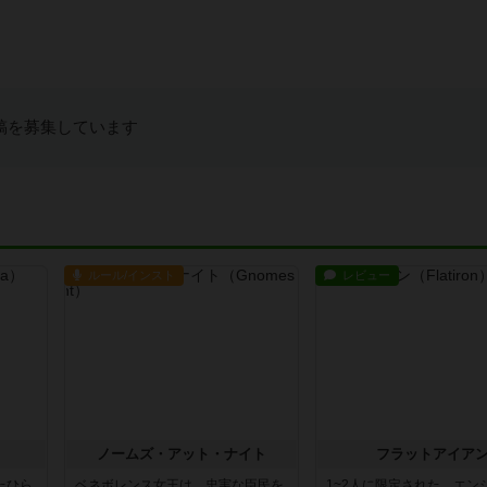
稿を募集しています
ルール/インスト
レビュー
ノームズ・アット・ナイト
フラットアイア
たひら
ベネボレンス女王は、忠実な臣民を
1~2人に限定された、エン