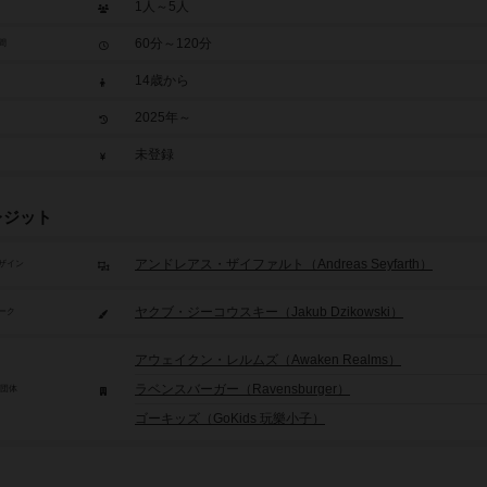
1人～5人
60分～120分
間
14歳から
2025年～
未登録
レジット
アンドレアス・ザイファルト（Andreas Seyfarth）
ザイン
ヤクブ・ジーコウスキー（Jakub Dzikowski）
ーク
アウェイクン・レルムズ（Awaken Realms）
ラベンスバーガー（Ravensburger）
/団体
ゴーキッズ（GoKids 玩樂小子）