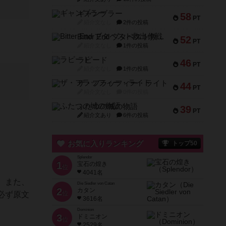
ギャンブラー
58
PT
紹介文なし
2件の投稿
Bitter End ブタペスト救出作戦
52
PT
紹介文なし
1件の投稿
ラピード
46
PT
紹介文なし
1件の投稿
ザ・フラッフィー・ライト
44
PT
紹介文なし
0件の投稿
ふたつの城の物語
39
PT
紹介文あり
6件の投稿
お気に入りランキング
トップ50
Splendor
1
宝石の煌き
位
4041名
。また、
Die Siedler von Catan
2
カタン
位
必ず原文
3616名
Dominion
3
ドミニオン
位
2529名