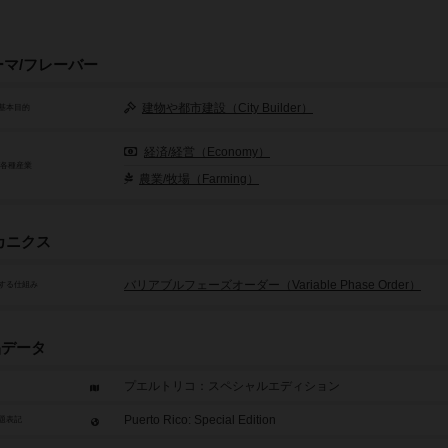
ーマ/フレーバー
建物や都市建設（City Builder）
基本目的
経済/経営（Economy）
/各種産業
農業/牧場（Farming）
カニクス
バリアブルフェーズオーダー（Variable Phase Order）
する仕組み
品データ
プエルトリコ：スペシャルエディション
Puerto Rico: Special Edition
題表記