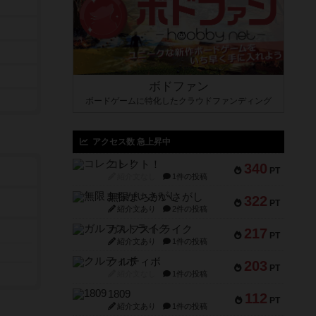
ボドファン
ボードゲームに特化したクラウドファンディング
アクセス数 急上昇中
コレクト！
340
PT
紹介文なし
1件の投稿
無限まちがいさがし
322
PT
紹介文あり
2件の投稿
ガルフストライク
217
PT
紹介文あり
1件の投稿
クルティボ
203
PT
紹介文なし
1件の投稿
1809
112
PT
紹介文あり
1件の投稿