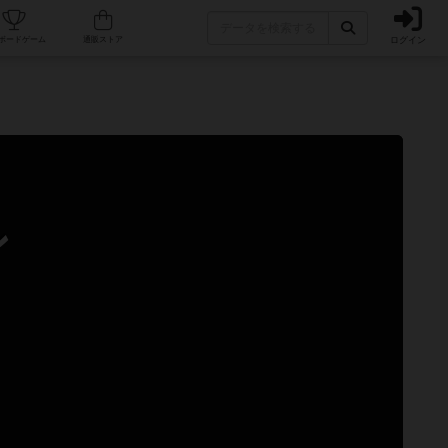
ログイン
カフェ/店舗
人気ボードゲーム
通販ストア
ン