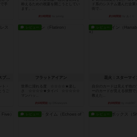
まで手
称えるための祝宴を開こうとしてい
ド系のシステム選んだ企業
ます。...
街で...
約1時間前
by jurong
約1時間前
by あくり
レビュー
レビュー
トランスオリエント・エクスプレス
フラットアイアン
花火：スターマイ
ント・
世界に浸れる度 ☆☆☆☆★楽し
自分のカードは見えず他の
とうご
さ ☆☆☆☆★タイパ ☆☆☆☆☆
ーのカードが見える状態で
マンハッ...
教えた...
約6時間前
by DKnewyork
約8時間前
by mob567
レビュー
レビュー