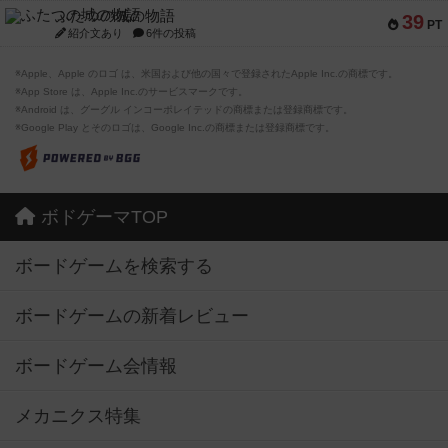
ふたつの城の物語
39
PT
紹介文あり
6件の投稿
※Apple、Apple のロゴ は、米国および他の国々で登録されたApple Inc.の商標です。
※App Store は、Apple Inc.のサービスマークです。
※Android は、グーグル インコーポレイテッドの商標または登録商標です。
※Google Play とそのロゴは、Google Inc.の商標または登録商標です。
ボドゲーマTOP
ボードゲームを検索する
ボードゲームの新着レビュー
ボードゲーム会情報
メカニクス特集