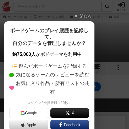
ログイン
閉じる
ボドゲーマTOP
ボードゲームの検索
姫と騎士：乙女の誓い
動画
ボードゲームのプレイ履歴を記録し
て、
姫と騎士：乙女の誓い
自分のデータを管理しませんか？
0件の動画
約75,000人
がボドゲーマを利用中！
遊んだボードゲームを記録する
1
4
3
トップ
画像
動画
レビュー
カフェ
気になるゲームのレビューを読む
お気に入り作品・所有リストの共
姫と騎士：乙女の誓いのトップに戻る
有
ログイン / 会員登録（10秒）
会員の新しい投稿
Google
X
レビュー
充実
Apple
Facebook
南北戦争