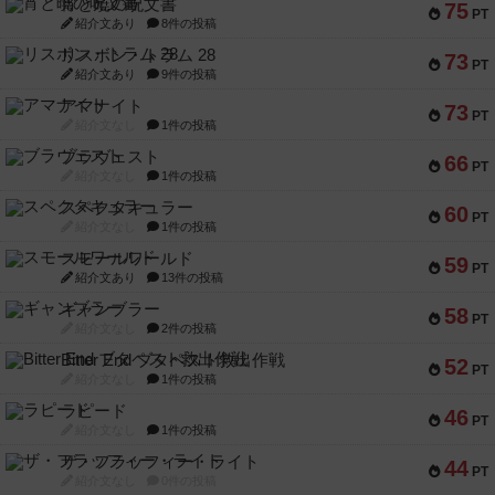
宵と暁の呪文書
75
PT
紹介文あり
8件の投稿
リスボン・トラム 28
73
PT
紹介文あり
9件の投稿
アマナイト
73
PT
紹介文なし
1件の投稿
ブラヴェスト
66
PT
紹介文なし
1件の投稿
スペクタキュラー
60
PT
紹介文なし
1件の投稿
スモールワールド
59
PT
紹介文あり
13件の投稿
ギャンブラー
58
PT
紹介文なし
2件の投稿
Bitter End ブタペスト救出作戦
52
PT
紹介文なし
1件の投稿
ラピード
46
PT
紹介文なし
1件の投稿
ザ・フラッフィー・ライト
44
PT
紹介文なし
0件の投稿