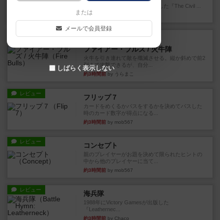
1983年にVictory Gamesが出版した『The Civil ...
または
約1時間前
by Chaco
メールで会員登録
レビュー
画像付き
ファイアー・ブルズ / 火牛陣
火牛を引き連れて敵を殲滅させる。縦か斜めで前2
列まで攻撃できるが、自分...
しばらく表示しない
約3時間前
by うらまこ
レビュー
フリップ７
カードをめくるかパスをするかを決めてパスした
時のカード数字が得点になる...
約3時間前
by mob567
レビュー
コンセプト
親のプレイヤーがお題を決めて限られたヒントの
中から他のプレイヤーに当て...
約3時間前
by mob567
レビュー
海兵隊
1988年にVictory Gamesが出版した
『Leathernec...
約3時間前
by Chaco