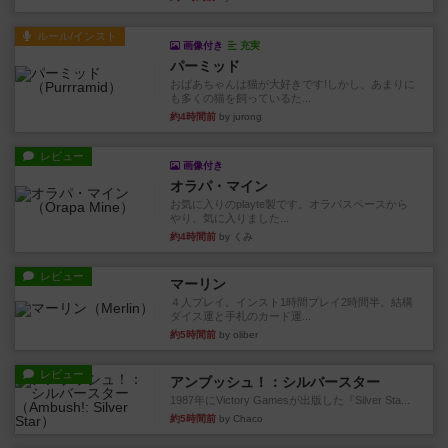
ルール/インスト
画像付き
充実
パーミッド
おばあちゃんは猫が大好きです!しかし、あまりに
も多くの猫を飼っているた...
約4時間前
by jurong
レビュー
画像付き
オラパ・マイン
お気に入りのplayte製です。オラパスペースから
やり、気に入りました...
約4時間前
by くみ
レビュー
マーリン
４人プレイ。インスト1時間プレイ2時間半。結構
ダイス運と手札のカード運...
約5時間前
by oliber
レビュー
アンブッシュ！：シルバースター
1987年にVictory Gamesが出版した『Silver Sta...
約5時間前
by Chaco