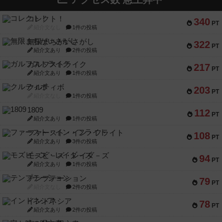
コレクト！
340
PT
紹介文なし
1件の投稿
無限まちがいさがし
322
PT
紹介文あり
2件の投稿
ガルフストライク
217
PT
紹介文あり
1件の投稿
クルティボ
203
PT
紹介文なし
1件の投稿
1809
112
PT
紹介文あり
1件の投稿
ファースト・イン・フライト
108
PT
紹介文あり
3件の投稿
モズビ－ズ・レイダ－ズ
94
PT
紹介文あり
1件の投稿
テンプテーション
79
PT
紹介文なし
2件の投稿
インドネシア
78
PT
紹介文あり
2件の投稿