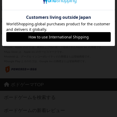
紹介文あり
12件の投稿
海兵隊
45
PT
紹介文あり
1件の投稿
Bitter End ブタペスト救出作戦
45
PT
紹介文なし
1件の投稿
ドコジャン
42
PT
紹介文あり
10件の投稿
※Apple、Apple のロゴ は、米国および他の国々で登録されたApple Inc.の商標です。
※App Store は、Apple Inc.のサービスマークです。
※Android は、グーグル インコーポレイテッドの商標または登録商標です。
※Google Play とそのロゴは、Google Inc.の商標または登録商標です。
ボドゲーマTOP
ボードゲームを検索する
ボードゲームの新着レビュー