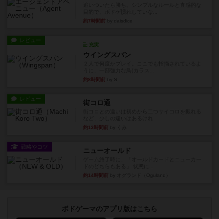
追いついたら勝ち。シンプルなルールと直感的な
目的で、ボドゲ慣れしていな...
約7時間前
by daisdice
レビュー
充実
ウイングスパン
２人で何度かプレイ。ここでも指摘されているよ
うに、一部強力な鳥(カラス...
約8時間前
by S
レビュー
街コロ通
街コロとの違いは初めから二つサイコロを振れる
など、少しの違いはあるけれ...
約13時間前
by くみ
戦略やコツ
ニューオールド
ゲーム終了時に、「オールドカードとニューカー
ドのどちらもある」 状態に...
約14時間前
by オグランド（Oguland）
ボドゲーマのアプリ版はこちら