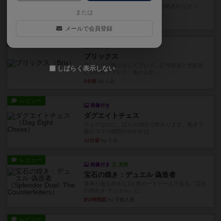
久しぶりに取り出してプレイ。詰めきれなかっ
または
た…であっさり詰められて負け...
1分未満前
by くみ
メールで会員登録
リプレイ
画像付き
ブリックス
久しぶりに取り出してプレイ。記号担当と色担当
しばらく表示しない
に分かれてプレイ。あかんか...
6分前
by くみ
レビュー
画像付き
ダグエイトチェス
チェスなのに、ほんの10分で終わります。動きで
敵のコマの種類が分かれば...
12分前
by くみ
レビュー
画像付き
充実
宝石の煌き：デュエル 偽造者
筆者が最も好きな2人用ボードゲームである『宝石
の煌めき デュエル』に、...
約1時間前
by 手動人形
レビュー