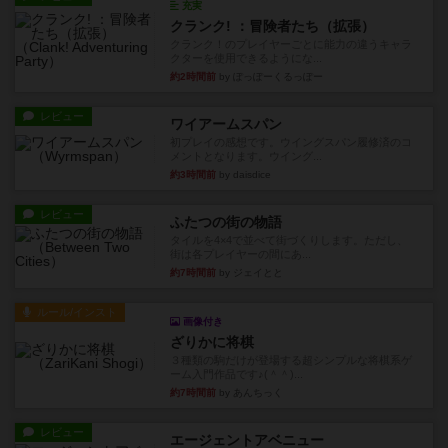
充実
クランク! ：冒険者たち（拡張）
クランク！のプレイヤーごとに能力の違うキャラ
クターを使用できるようにな...
約2時間前
by ぽっぽーくるっぽー
レビュー
ワイアームスパン
初プレイの感想です。ウイングスパン履修済のコ
メントとなります。ウイング...
約3時間前
by daisdice
レビュー
ふたつの街の物語
タイルを4×4で並べて街づくりします。ただし、
街は各プレイヤーの間にあ...
約7時間前
by ジェイとと
ルール/インスト
画像付き
ざりかに将棋
３種類の駒だけが登場する超シンプルな将棋系ゲ
ーム入門作品です♪(＾＾)...
約7時間前
by あんちっく
レビュー
エージェントアベニュー