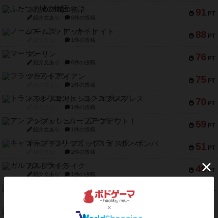
ふたつの城の物語
91
PT
紹介文あり
6件の投稿
ノームズ・アット・ナイト
88
PT
紹介文なし
1件の投稿
マーリン
76
PT
紹介文あり
6件の投稿
フラットアイアン
75
PT
紹介文なし
2件の投稿
トランスオリエント・エクスプレス
70
PT
紹介文なし
1件の投稿
アンブッシュ！：ムーブアウト！
59
PT
紹介文あり
1件の投稿
キャプテン・フリップ：イスラ・ボンバ
51
PT
紹介文なし
2件の投稿
ガルフストライク
46
PT
紹介文あり
1件の投稿
エコーズ・オブ・タイム
45
PT
紹介文なし
8件の投稿
スカルキング
45
PT