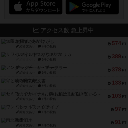
アクセス数 急上昇中
無限まちがいさがし
574
PT
紹介文あり
2件の投稿
リワイルド：サウスアメリカ
389
PT
紹介文なし
2件の投稿
アンダー・ザ・テーブラー
378
PT
紹介文あり
1件の投稿
宵と暁の呪文書
133
PT
紹介文あり
8件の投稿
セミファイナル ～お前はまだ生きている～
103
PT
紹介文あり
1件の投稿
ワン・トゥ・ファイブ
97
PT
紹介文あり
1件の投稿
南北戦争
91
PT
紹介文あり
1件の投稿