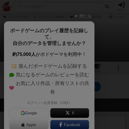
ログイン
閉じる
ボドゲーマTOP
ボードゲームの検索
姫と騎士：乙女の誓い
ルール/イン
ボードゲームのプレイ履歴を記録し
て、
姫と騎士：乙女の誓い
自分のデータを管理しませんか？
0件のルール/インスト
約75,000人
がボドゲーマを利用中！
遊んだボードゲームを記録する
1
4
3
トップ
画像
動画
レビュー
カフェ
気になるゲームのレビューを読む
お気に入り作品・所有リストの共
姫と騎士：乙女の誓いのトップに戻る
有
ログイン / 会員登録（10秒）
会員の新しい投稿
Google
X
リプレイ
画像付き
Apple
Facebook
リーダーズ