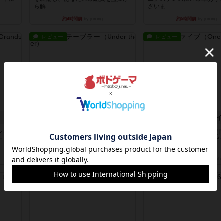
ら解...
ざいま...
約4時間前
by jurong
約5時間前
by jurong
レビュー
レビュー
アンダー・ザ・テーブラー
ワン・トゥ・ファ
レイヤ
笑えるバカゲームを集めているライ
とにかくお手軽にすき間時
ードを
トゲーマーとしてのレビューです。
るゲームとして重宝するゲ
正体隠...
す。いわ...
約10時間前
by toyota
約11時間前
by nabekoh
レビュー
レビュー