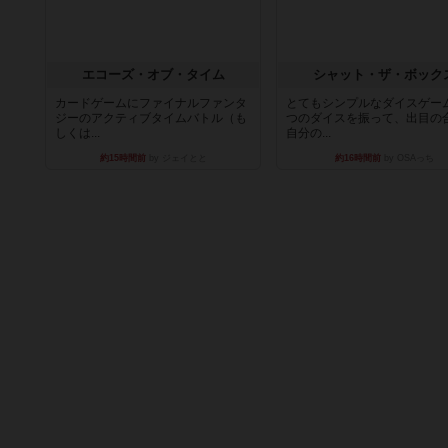
エコーズ・オブ・タイム
シャット・ザ・ボック
カードゲームにファイナルファンタ
とてもシンプルなダイスゲー
ジーのアクティブタイムバトル（も
つのダイスを振って、出目の
しくは...
自分の...
約15時間前
by ジェイとと
約16時間前
by OSAっち