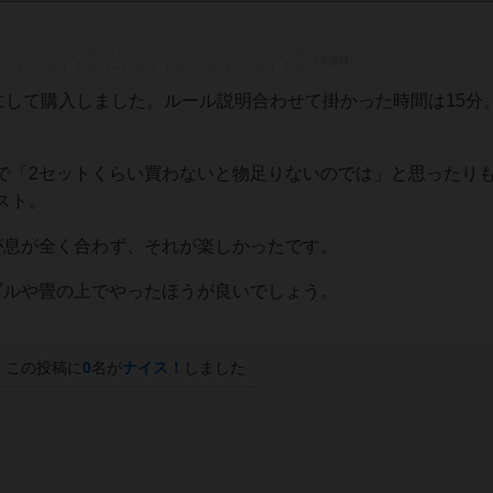
にして購入しました。ルール説明合わせて掛かった時間は15分
で「2セットくらい買わないと物足りないのでは」と思ったり
スト。
が息が全く合わず、それが楽しかったです。
ブルや畳の上でやったほうが良いでしょう。
この投稿に
0
名が
ナイス！
しました