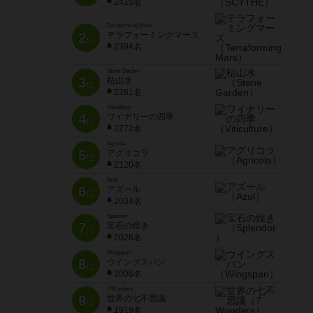
2415名
Terraforming Mars
2
テラフォーミングマーズ
位
2394名
Stone Garden
3
枯山水
位
2281名
Viticulture
4
ワイナリーの四季
位
2272名
Agricola
5
アグリコラ
位
2120名
Azul
6
アズール
位
2034名
Splendor
7
宝石の煌き
位
2028名
Wingspan
8
ウイングスパン
位
2006名
7 Wonders
9
世界の七不思議
位
1919名