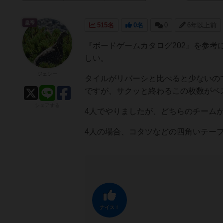
皇帝
515名
0名
0
6年以上前
『ボードゲームカタログ202』を参考
しい。
ジェシー
タイルがリバーシと比べると少ないの
ですが、サクッと終わるこの枚数がベ
シェアする
4人でやりましたが、どちらのチーム
4人の場合、コタツなどの四角いテー
ナイス！