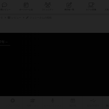
索
新着レビュー
ボードゲーム会
コミュニティ
掲示板一覧
ータ
レビュー
ジェシーさんの投稿
17年～
リプレイ
日記
戦略
・コツ
ルール
/インスト
掲示板
拡張/関連
作
次