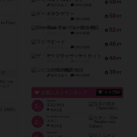
59
PT
紹介文あり
13件の投稿
ギャンブラー
58
PT
紹介文なし
2件の投稿
Bitter End ブタペスト救出作戦
52
PT
紹介文なし
1件の投稿
ラピード
46
PT
紹介文なし
1件の投稿
ザ・フラッフィー・ライト
44
PT
紹介文なし
0件の投稿
ふたつの城の物語
39
イブ
PT
紹介文あり
6件の投稿
間をうめ
ームで
お気に入りランキング
トップ50
Splendor
1
宝石の煌き
位
4041名
Die Siedler von Catan
2
カタン
位
3616名
Dominion
ドミニオン