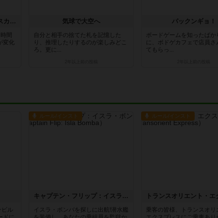
エルドラドを探して：ムイスカと危難（拡張）
気球で大空へ
パックンギョ！
、時間
自分と相手の捨てた札を記憶した
ボードゲームを知ったばか
が変化
り、推理したりするのが楽しみどこ
に、ボドゲカフェで店員さ
ろ。更に...
てもらっ...
2年以上前
の投稿
2年以上前
の投稿
ルール/インスト
ルール/インスト
キャプテン・フリップ：イスラ・ボンバ
ンビル
イスラ・ボンバを探しに出航!潜水艦
乗客の皆様、トランスオリ
ードに
を装備し、あなたの乗組員を監獄か
エクスプレスにご乗車あり