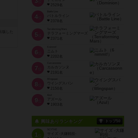
3
位
2529名
Battle Line
4
バトルライン
位
2378名
Terraforming Mars
sが出版した
5
テラフォーミングマーズ
位
2371名
6 nimmt!
6
ニムト
位
2202名
Carcassonne
7
カルカソンヌ
位
2191名
Wingspan
8
ウイングスパン
位
2150名
Azul
9
アズール
位
1903名
興味ありランキング
トップ50
SCYTHE
1
サイズ -大鎌戦役-
位