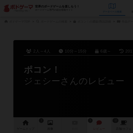
世界のボードゲームを楽しもう！
ボードゲーム専門の総合情報サイト
データベース
検
ボドゲーマTOP
ボードゲームの検索
ポコン！の通販/商品詳細
作品デ
2人～4人
10分～15分
6歳～
20
ポコン！
ジェシーさんのレビュー
1
5
12
ゲーム
トップ
画像
動画
レビュー
店舗/
カフェ