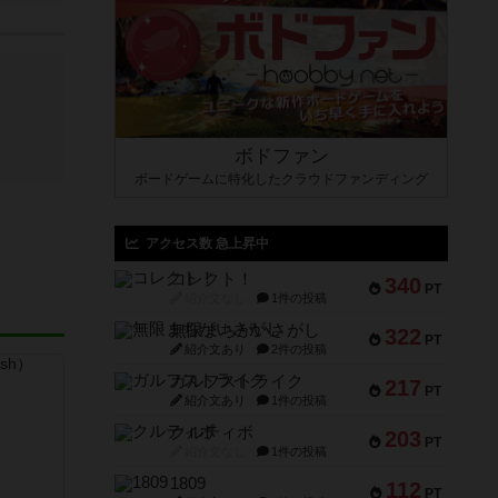
ボドファン
ボードゲームに特化したクラウドファンディング
アクセス数 急上昇中
コレクト！
340
PT
紹介文なし
1件の投稿
無限まちがいさがし
322
PT
紹介文あり
2件の投稿
ガルフストライク
217
PT
紹介文あり
1件の投稿
クルティボ
203
PT
紹介文なし
1件の投稿
1809
112
PT