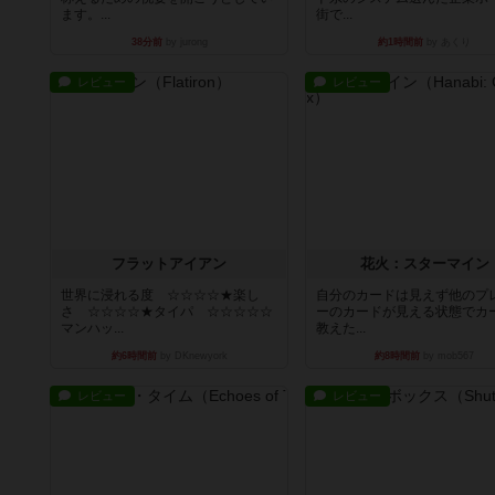
ます。...
街で...
38分前
by jurong
約1時間前
by あくり
レビュー
レビュー
フラットアイアン
花火：スターマイン
世界に浸れる度 ☆☆☆☆★楽し
自分のカードは見えず他のプ
さ ☆☆☆☆★タイパ ☆☆☆☆☆
ーのカードが見える状態でカ
マンハッ...
教えた...
約6時間前
by DKnewyork
約8時間前
by mob567
レビュー
レビュー