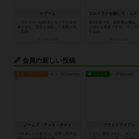
カヴァム
プレイヤーは鉱夫となってお金を
第2拡張です。新要素は概ね
稼ぎます。宝石を探鉱して依頼され
が掛かる要素ですが、マップ
た宝飾...
するの...
11ヶ月前
の投稿
約2年前
の投稿
会員の新しい投稿
ルール/インスト
レビュー
ノームズ・アット・ナイト
フラットアイアン
ベネボレンス女王は、忠実な臣民を
1~2人に限定された、エンジ
称えるための祝宴を開こうとしてい
ド系のシステム選んだ企業ボ