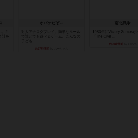
ス
オバケだぞ～
南北戦争
ム。2
対人アナログプレイ。簡単なルール
1983年にVictory Game
合計を
で誰とでも遊べるゲーム。こんなの
『The Civil ...
子ども...
約20時間前
by Chaco
約17時間前
by おーちゃん