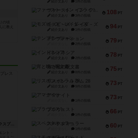
紹介文あり
1件の投稿
ファースト・イン・フライト
108
PT
紹介文あり
3件の投稿
りの頃
モズビ－ズ・レイダ－ズ
94
んに教え
PT
紹介文あり
1件の投稿
テンプテーション
79
PT
紹介文なし
2件の投稿
インドネシア
78
PT
紹介文あり
2件の投稿
宵と暁の呪文書
75
PT
紹介文あり
8件の投稿
リスボン・トラム 28
73
PT
紹介文あり
9件の投稿
アマナイト
73
PT
紹介文なし
1件の投稿
ブラヴェスト
66
PT
紹介文なし
1件の投稿
スペクタキュラー
トランスオリエント・エクスプレス
60
PT
紹介文なし
1件の投稿
エント・
がとうご
スモールワールド