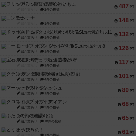
フリップ７：復讐心とともに
487
PT
紹介文なし
2件の投稿
コンテナ
148
PT
紹介文なし
1件の投稿
ドゥームド・バタリオンズ：ASLモジュール11
132
PT
紹介文あり
1件の投稿
コード・オブ・ブシドー：ASLモジュール8
126
PT
紹介文あり
1件の投稿
宝石の煌き：デュエル 偽造者
117
PT
紹介文なし
1件の投稿
クランク! ：冒険者たち（拡張）
101
PT
紹介文あり
4件の投稿
マーケットフレッシュ
80
PT
紹介文あり
1件の投稿
クロス・オブ・アイアン
68
PT
紹介文あり
3件の投稿
ふたつの街の物語
65
PT
紹介文あり
18件の投稿
とうほうの！
61
PT
紹介文なし
1件の投稿