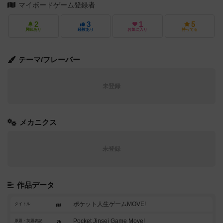
マイボードゲーム登録者
2
3
1
5
興味あり
経験あり
お気に入り
持ってる
テーマ/フレーバー
未登録
メカニクス
未登録
作品データ
ポケット人生ゲームMOVE!
タイトル
Pocket Jinsei Game Move!
原題・英題表記