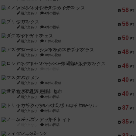
メメントオンラインタクティクス
58
PT
紹介文あり
4件の投稿
ブリックス
56
PT
紹介文あり
4件の投稿
ダグエイトチェス
50
PT
紹介文あり
11件の投稿
アズール：シントラのステンドグラス
48
PT
紹介文あり
18件の投稿
ロシアン・キャンペーン：第5版デラックス
46
PT
紹介文あり
0件の投稿
マスクメン
40
PT
紹介文あり
16件の投稿
世界の七不思議：都市
40
PT
紹介文あり
3件の投稿
トリックギア - ペルソナ5 ザ・ロイヤル-
37
PT
紹介文あり
6件の投稿
ノームズ・アット・ナイト
35
PT
紹介文なし
1件の投稿
フィッシェン2
33