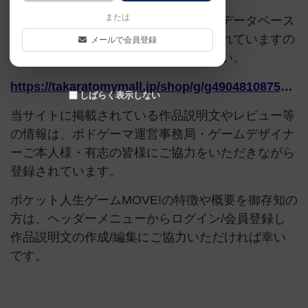
または
このページは情報が不足しています。データベース
追加申請時に以下の参考URLが入力されていますの
メールで会員登録
で、よろしければこちらもご覧ください。
https://takaratomymall.jp/shop/g/g4904810875048/
しばらく表示しない
当サイトに掲載されている作品説明文やレビュー等
の情報は、ボドゲーマ運営事務局・ゲームデザイナ
ーご本人様・有志の皆様にご協力をいただきながら
登録されています。
ポケット人生ゲームMOVE!の特徴や概要を御存知の
方は、ヘッダーメニューからログイン/会員登録し
作品説明文の作成/編集にご協力いただければ幸い
です。