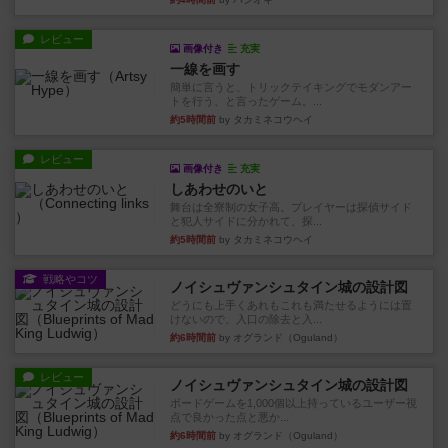
レビュー
画像付き
充実
一線を画す
簡単に言うと、トリックテイキングでモダンアー
トを行う、と言ったゲーム。...
約5時間前
by タカミネコウヘイ
レビュー
画像付き
充実
しあわせのいと
舞台は全寮制の女子高。プレイヤーは探偵サイド
と犯人サイドに分かれて、探...
約5時間前
by タカミネコウヘイ
戦略やコツ
ノイシュヴァンシュタイン城の設計図
どうにも上手くあれもこれも満たせるようには置
けないので、入口の除去と入...
約6時間前
by オグランド（Oguland）
レビュー
ノイシュヴァンシュタイン城の設計図
ボードゲームを1,000個以上持っているユーザー視
点で良かった点と悪か...
約6時間前
by オグランド（Oguland）