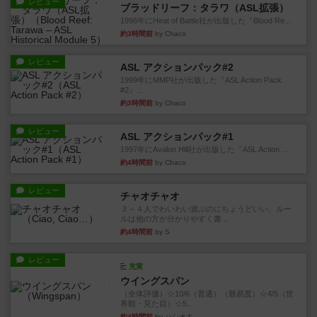
レビュー
ブラッドリーフ：タラワ（ASL拡張）
1996年にHeat of Battle社が出版した『Blood Re...
約3時間前
by Chaco
レビュー
ASL アクションパック#2
1999年にMMP社が出版した『ASL Action Pack
#2』...
約3時間前
by Chaco
レビュー
ASL アクションパック#1
1997年にAvalon Hill社が出版した『ASL Action ...
約4時間前
by Chaco
レビュー
チャオチャオ
３～４人でわいわい遊ぶのにちょうどいい。ルー
ルは他の方が分かりやすく書...
約4時間前
by S
レビュー
充実
ウイングスパン
（全体評価）☆10/6（普通）（難易度）☆4/5（世
界観・見た目）☆5...
約4時間前
by ハシオキ