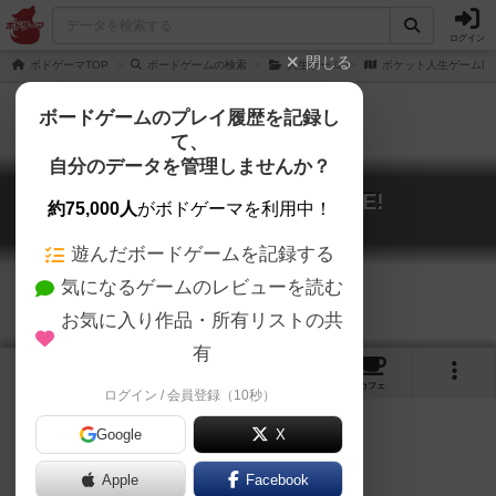
ログイン
閉じる
ボドゲーマTOP
ボードゲームの検索
人生ゲーム
ポケット人生ゲームMO
ボードゲームのプレイ履歴を記録し
て、
自分のデータを管理しませんか？
ポケット人生ゲームMOVE!
約75,000人
がボドゲーマを利用中！
Pocket Jinsei Game Move!
遊んだボードゲームを記録する
気になるゲームのレビューを読む
お気に入り作品・所有リストの共
有
1
5
トップ
画像
動画
レビュー
カフェ
ログイン / 会員登録（10秒）
Google
X
Apple
ご協力ください
Facebook