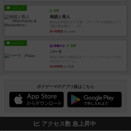
レビュー
充実
海賊と商人
舞台は17世紀カリブ海！ プレイヤーは船長として
1隻の船を駆り・・17...
約7時間前
by yuishi
レビュー
画像付き
充実
パーラ
率直に遊んだ感想を言う！トリックテイキング(ﾄﾘ
ﾃ)のカードゲーム。 ...
約9時間前
by 鳴屋
ボドゲーマのアプリ版はこちら
アクセス数 急上昇中