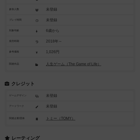
未登録
参加人数
未登録
プレイ時間
6歳から
対象年齢
2018年～
発売時期
1,026円
参考価格
人生ゲーム（The Game of Life）
関連作品
クレジット
未登録
ゲームデザイン
未登録
アートワーク
トミー（TOMY）
関連企業/団体
レーティング