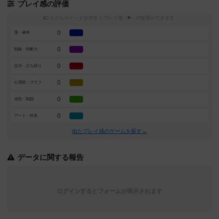
プレイ感の評価
トグルスイッチを押すとプレイ感（
※
）の投票ができます
0
運・確率
0
戦略・判断力
0
交渉・立ち回り
0
心理戦・ブラフ
0
攻防・戦闘
0
アート・外見
似たプレイ感のゲームを探す→
データに関する報告
ログインするとフォームが表示されます