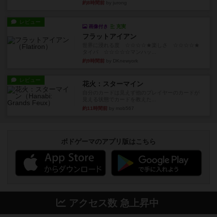
約8時間前
by jurong
レビュー
画像付き
充実
フラットアイアン
世界に浸れる度 ☆☆☆☆★楽しさ ☆☆☆☆★
タイパ ☆☆☆☆☆マンハッ...
約9時間前
by DKnewyork
レビュー
花火：スターマイン
自分のカードは見えず他のプレイヤーのカードが
見える状態でカードを教えた...
約11時間前
by mob567
ボドゲーマのアプリ版はこちら
アクセス数 急上昇中