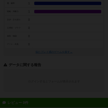
1
運・確率
1
戦略・判断力
0
交渉・立ち回り
0
心理戦・ブラフ
0
攻防・戦闘
0
アート・外見
似たプレイ感のゲームを探す→
データに関する報告
ログインするとフォームが表示されます
レビュー 0件