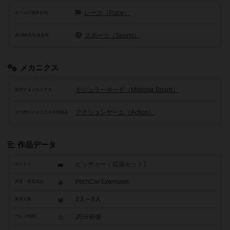
レース（Race）
ゲームの基本目的
スポーツ（Sports）
政治経済/各種産業
メカニクス
モジュラーボード（Modular Board）
頻出するメカニクス
アクションゲーム（Action）
その他のメカニクスや仕組み
作品データ
ピッチカー：拡張セット1
タイトル
PitchCar Extension
原題・英題表記
2人～8人
参加人数
20分前後
プレイ時間