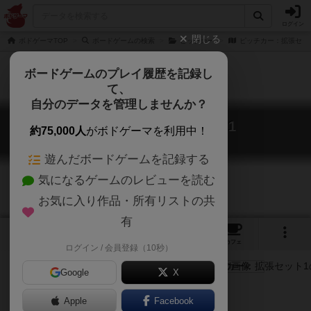
ログイン
閉じる
ボドゲーマTOP
ボードゲームの検索
ピッチカー
ピッチカー：拡張セッ
ボードゲームのプレイ履歴を記録し
て、
自分のデータを管理しませんか？
ピッチカー：拡張セット1
約75,000人
がボドゲーマを利用中！
PitchCar Extension
遊んだボードゲームを記録する
気になるゲームのレビューを読む
お気に入り作品・所有リストの共
有
3
4
トップ
画像
動画
レビュー
カフェ
ログイン / 会員登録（10秒）
Google
X
Apple
ご協力ください
Facebook