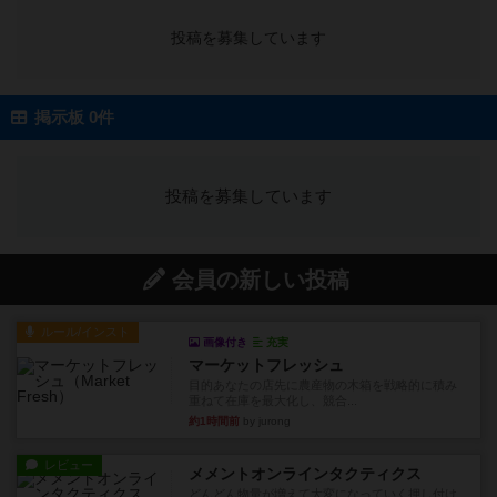
投稿を募集しています
掲示板 0件
投稿を募集しています
会員の新しい投稿
ルール/インスト
画像付き
充実
マーケットフレッシュ
目的あなたの店先に農産物の木箱を戦略的に積み
重ねて在庫を最大化し、競合...
約1時間前
by jurong
レビュー
メメントオンラインタクティクス
どんどん物量が増えて大変になっていく押し付け