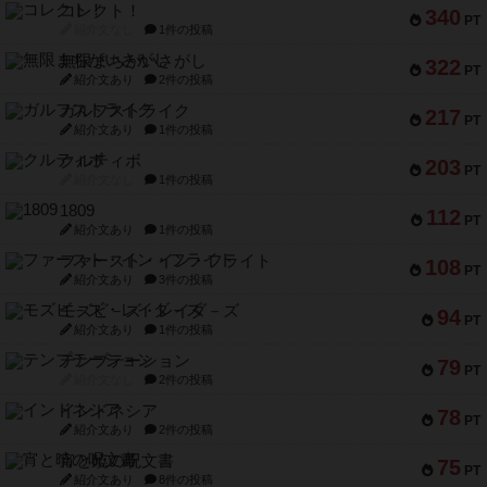
コレクト！
340
PT
紹介文なし
1件の投稿
無限まちがいさがし
322
PT
紹介文あり
2件の投稿
ガルフストライク
217
PT
紹介文あり
1件の投稿
クルティボ
203
PT
紹介文なし
1件の投稿
1809
112
PT
紹介文あり
1件の投稿
ファースト・イン・フライト
108
PT
紹介文あり
3件の投稿
モズビ－ズ・レイダ－ズ
94
PT
紹介文あり
1件の投稿
テンプテーション
79
PT
紹介文なし
2件の投稿
インドネシア
78
PT
紹介文あり
2件の投稿
宵と暁の呪文書
75
PT
紹介文あり
8件の投稿