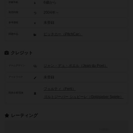
6歳から
対象年齢
2004年～
発売時期
未登録
参考価格
ピッチカー（PitchCar）
関連作品
クレジット
ジャン・デュ・ポエル（Jean du Poel）
ゲームデザイン
未登録
アートワーク
フェルティ（Ferti）
関連企業/団体
ゴルトジーバー シュピーレ（Goldsieber Spiele）
レーティング