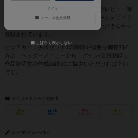
または
当サイトに掲載されている作品説明文やレビュー等
の情報は、ボドゲーマ運営事務局・ゲームデザイナ
メールで会員登録
ーご本人様・有志の皆様にご協力をいただきながら
登録されています。
しばらく表示しない
ピッチカー：拡張セット1の特徴や概要を御存知の
方は、ヘッダーメニューからログイン/会員登録し
作品説明文の作成/編集にご協力いただければ幸い
です。
マイボードゲーム登録者
5
15
2
7
興味あり
経験あり
お気に入り
持ってる
テーマ/フレーバー