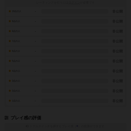
レーティングを行うには
ログイン
が必要です
-
非公開
10点の人
-
非公開
9点の人
-
非公開
8点の人
-
非公開
7点の人
-
非公開
6点の人
-
非公開
5点の人
-
非公開
4点の人
-
非公開
3点の人
-
非公開
2点の人
-
非公開
1点の人
プレイ感の評価
トグルスイッチを押すとプレイ感（
※
）の投票ができます