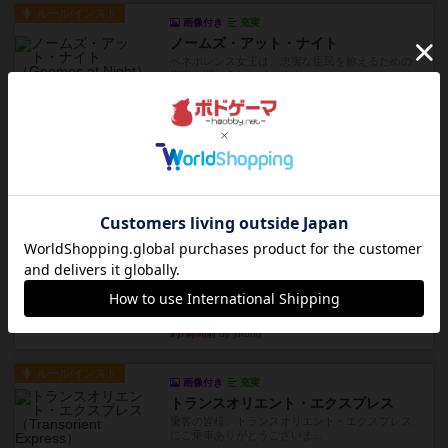
ルール/インスト
画像付き
充実
ノームズ・アット・ナイト
ベネボレンス女王は、忠実な臣民を称えるための
祝宴を開こうとしています。...
約4時間前
by jurong
レビュー
画像付き
充実
フラットアイアン
1~2人に限定された、エンジンビルド系のシステ
ム選んだ企業ボードに街で...
約5時間前
by あくり
ルール/インスト
画像付き
充実
キャプテン・フリップ：イスラ・ボンバ
イスラ・ボンバを探しに出航!潜水艦を装備し、あ
なたの乗組員を監獄から解...
約7時間前
by jurong
ルール/インスト
画像付き
充実
トランスオリエント・エクスプレス
乗客の皆様、トランスオリエント・エクスプレス
にご乗車ありがとうございま...