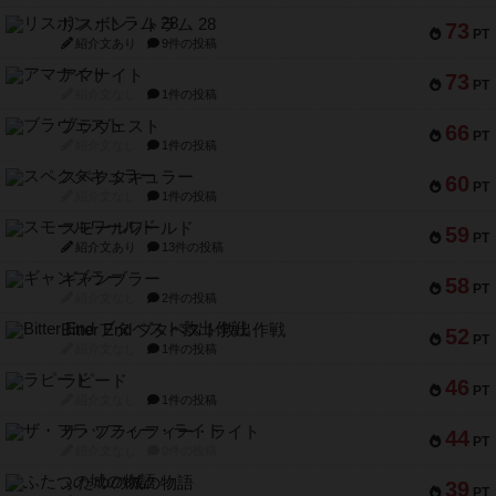
リスボン・トラム 28
73
PT
紹介文あり
9件の投稿
アマナイト
73
PT
紹介文なし
1件の投稿
ブラヴェスト
66
PT
紹介文なし
1件の投稿
スペクタキュラー
60
PT
紹介文なし
1件の投稿
スモールワールド
59
PT
紹介文あり
13件の投稿
ギャンブラー
58
PT
紹介文なし
2件の投稿
Bitter End ブタペスト救出作戦
52
PT
紹介文なし
1件の投稿
ラピード
46
PT
紹介文なし
1件の投稿
ザ・フラッフィー・ライト
44
PT
紹介文なし
0件の投稿
ふたつの城の物語
39
PT