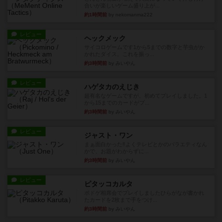
合いが楽しいゲーム盛り上が...
約1時間前
by nekomanma222
レビュー
ヘックメック
サイコロゲームです1から5までの数字と芋虫がか
かれたダイス。これを振っ...
約3時間前
by みいやん
レビュー
ハゲタカのえじき
超有名なゲームですが、初めてプレイしました。1
から15までのカードがプ...
約3時間前
by みいやん
レビュー
ジャスト・ワン
まぁ面白かった‼️よくテレビとかのバラエティなん
かで、お題がわからずに...
約3時間前
by みいやん
レビュー
ピタッコカルタ
ボドゲ相席会でプレイしましたひらがなが書かれ
たカードを2枚まで手をつけ...
約3時間前
by みいやん