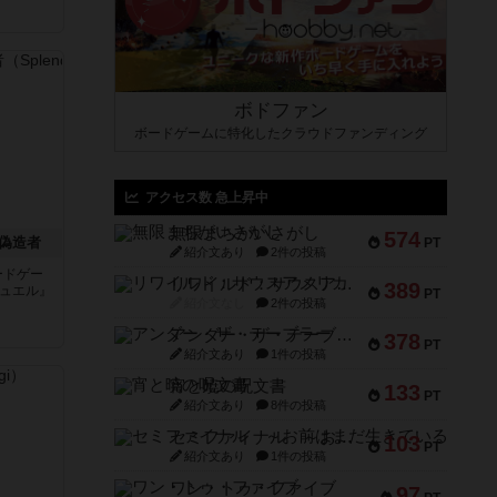
ボドファン
ボードゲームに特化したクラウドファンディング
アクセス数 急上昇中
無限まちがいさがし
574
偽造者
PT
紹介文あり
2件の投稿
ードゲー
リワイルド：サウスアメリカ
389
デュエル』
PT
紹介文なし
2件の投稿
アンダー・ザ・テーブラー
378
PT
紹介文あり
1件の投稿
宵と暁の呪文書
133
PT
紹介文あり
8件の投稿
セミファイナル ～お前はまだ生きている～
103
PT
紹介文あり
1件の投稿
ワン・トゥ・ファイブ
97