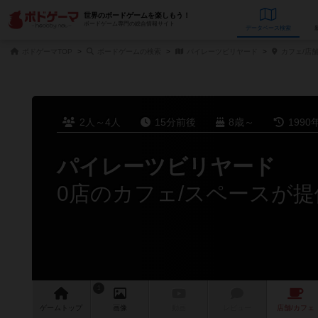
世界のボードゲームを楽しもう！
ボードゲーム専門の総合情報サイト
データベース
検
ボドゲーマTOP
ボードゲームの検索
パイレーツビリヤード
カフェ/店
2人～4人
15分前後
8歳～
1990
パイレーツビリヤード
0店のカフェ/スペースが提
1
ゲーム
トップ
画像
動画
レビュー
店舗/
カフェ