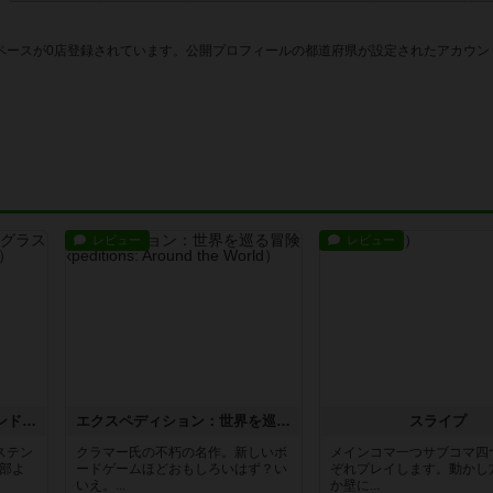
ペースが0店登録されています。公開プロフィールの都道府県が設定されたアカウン
レビュー
レビュー
アズール：シントラのステンドグラス
エクスペディション：世界を巡る冒険
スライプ
ステン
クラマー氏の不朽の名作。新しいボ
メインコマ一つサブコマ四
部よ
ードゲームほどおもしろいはず？い
ぞれプレイします。動かし
いえ。...
か壁に...