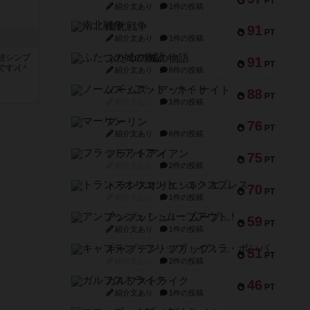
PT
紹介文あり
1件の投稿
南北戦争
91
PT
紹介文あり
1件の投稿
超シンプ
ふたつの城の物語
91
PT
す♪(＾
紹介文あり
6件の投稿
ノームズ・アット・ナイト
88
PT
く
紹介文なし
1件の投稿
マーリン
76
PT
紹介文あり
6件の投稿
フラットアイアン
75
PT
紹介文なし
2件の投稿
トランスオリエント・エクスプレス
70
PT
紹介文なし
1件の投稿
アンブッシュ！：ムーブアウト！
59
PT
紹介文あり
1件の投稿
キャプテン・フリップ：イスラ・ボンバ
51
PT
紹介文なし
2件の投稿
ガルフストライク
46
PT
紹介文あり
1件の投稿