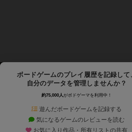
ボードゲームのプレイ履歴を記録して
自分のデータを管理しませんか？
約75,000人
がボドゲーマを利用中！
ボドゲーマTOP
ボードゲーム通販
遊んだボードゲームを記録する
気になるゲームのレビューを読む
ボードゲームを検索する
新作・再入荷情報
お気に入り作品・所有リストの共有
ボードゲームの新着レビュー
定番ボードゲームの通販