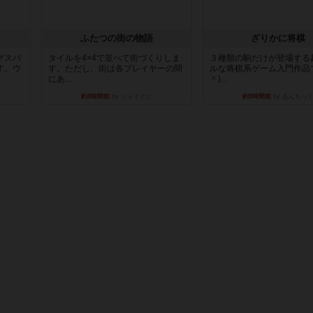
ふたつの街の物語
ざりかに将棋
グスパ
タイルを4×4で並べて街づくりしま
３種類の駒だけが登場する
す。ウ
す。ただし、街は各プレイヤーの間
ルな将棋系ゲーム入門作品で
にあ...
＾)...
約8時間前
by ジェイとと
約9時間前
by あんちっ