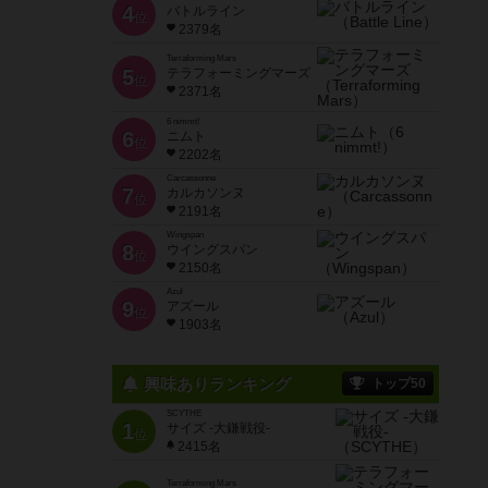
4
バトルライン
位
2379名
Terraforming Mars
5
テラフォーミングマーズ
位
2371名
6 nimmt!
6
ニムト
位
2202名
Carcassonne
7
カルカソンヌ
位
2191名
Wingspan
8
ウイングスパン
位
2150名
Azul
9
アズール
位
1903名
興味ありランキング
トップ50
SCYTHE
1
サイズ -大鎌戦役-
位
2415名
Terraforming Mars