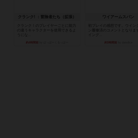
クランク! ：冒険者たち（拡張）
ワイアームスパン
クランク！のプレイヤーごとに能力
初プレイの感想です。ウイン
の違うキャラクターを使用できるよ
ン履修済のコメントとなりま
うにな...
イング...
約4時間前
by ぽっぽーくるっぽー
約5時間前
by daisdice