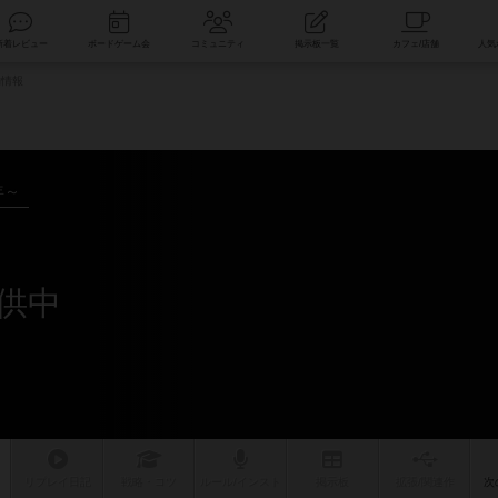
索
新着レビュー
ボードゲーム会
コミュニティ
掲示板一覧
舗情報
年～
供中
リプレイ
日記
戦略
・コツ
ルール
/インスト
掲示板
拡張/関連
作
次