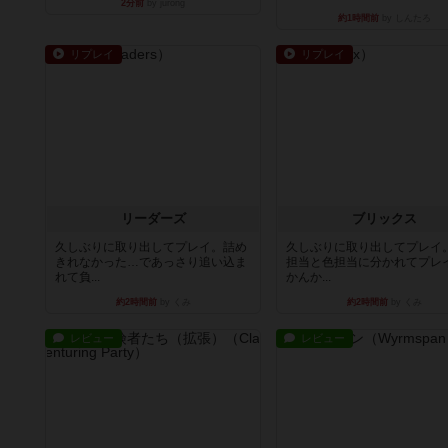
2分前
by jurong
約1時間前
by しんたろ
リプレイ
リプレイ
リーダーズ
ブリックス
久しぶりに取り出してプレイ。詰め
久しぶりに取り出してプレイ
きれなかった…であっさり追い込ま
担当と色担当に分かれてプレ
れて負...
かんか...
約2時間前
by くみ
約2時間前
by くみ
レビュー
レビュー