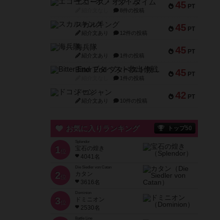
エコーズ・オブ・タイム
45
PT
紹介文なし
8件の投稿
スカルキング
45
PT
紹介文あり
12件の投稿
海兵隊
45
PT
紹介文あり
1件の投稿
Bitter End ブタペスト救出作戦
45
PT
紹介文なし
1件の投稿
ドコジャン
42
PT
紹介文あり
10件の投稿
お気に入りランキング
トップ50
Splendor
1
宝石の煌き
位
4041名
Die Siedler von Catan
2
カタン
位
3616名
Dominion
3
ドミニオン
位
2530名
Battle Line