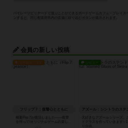
パイレーツビリヤードで遊ぶことができるボードゲームカフェ・プレイス
ンすると、同じ都道府県内の店舗に絞り込むボタンが表示されます。
会員の新しい投稿
ルール/インスト
レビュー
フリップ７：復讐心とともに
概要Flip 7が復活しました――復讐
大好きなアズールシリーズ。
を伴って!オリジナルゲームの楽し...
ドグラスを作っていきます✨1
り自由...