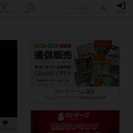
ログイン
カフェ/店舗
人気ボードゲーム
通販ストア
ボードゲーム通販
オンラインストアで7,500商品を販売中
のおすすめ