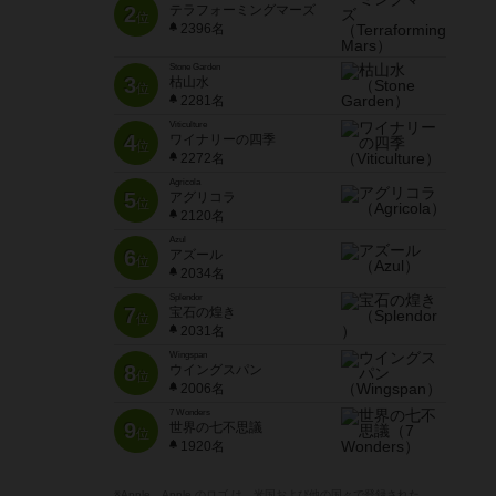
2
テラフォーミングマーズ
位
2396名
Stone Garden
3
枯山水
位
2281名
Viticulture
4
ワイナリーの四季
位
2272名
Agricola
5
アグリコラ
位
2120名
Azul
6
アズール
位
2034名
Splendor
7
宝石の煌き
位
2031名
Wingspan
8
ウイングスパン
位
2006名
7 Wonders
9
世界の七不思議
位
1920名
※Apple、Apple のロゴ は、米国および他の国々で登録された