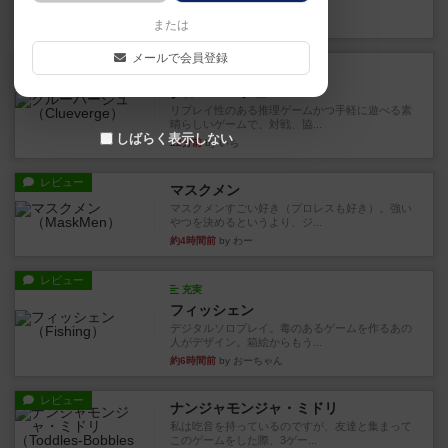
ますが、問題のレベルによっ...
3分前
by いち
または
メールで会員登録
レビュー
充実
クルーバージュ
リプレイ性のある推理ゲームかつ手軽に遊べる素
晴らしいゲームで、対戦、協...
しばらく表示しない
12分前
by いち
レビュー
マスクメン
マスクメンすごい好き（プロレスも好き）。強い
やつを決めるというより、ジ...
約4時間前
by わー
レビュー
充実
フィッシェン
デジタルソロプレイ。毒のあるゲームを作るあの
人がデザイン。箱絵からもう...
約6時間前
by おーちゃん
レビュー
ナンジャモンジャ・ミドリ
私は吃音を持っているのですが、友達と集まって
このゲームをした際、3ゲー...