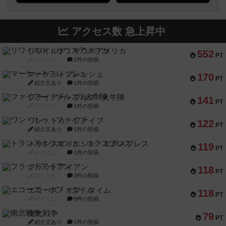
アクセス数 急上昇中
リワイルド：サウスアメリカ
552
PT
紹介文なし
2件の投稿
マーケットフレッシュ
170
PT
紹介文あり
1件の投稿
ファイアー・ブルズ / 火牛陣
141
PT
紹介文なし
1件の投稿
ワン・トゥ・ファイブ
122
PT
紹介文あり
1件の投稿
トランスオリエント・エクスプレス
119
PT
紹介文なし
1件の投稿
フラットアイアン
118
PT
紹介文なし
2件の投稿
エコーズ・オブ・タイム
118
PT
紹介文なし
8件の投稿
南北戦争
79
PT
紹介文あり
1件の投稿