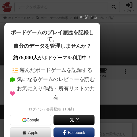
ログイン
閉じる
ボドゲーマTOP
ボードゲームの検索
ピポ
リプレイ日記
ボードゲームのプレイ履歴を記録し
て、
ピポ
自分のデータを管理しませんか？
0件のリプレイ日記
約75,000人
がボドゲーマを利用中！
遊んだボードゲームを記録する
1
5
トップ
画像
動画
レビュー
カフェ
気になるゲームのレビューを読む
お気に入り作品・所有リストの共
ピポのトップに戻る
有
ログイン / 会員登録（10秒）
会員の新しい投稿
Google
X
レビュー
クイズすごろく かぶーる
Apple
Facebook
箱絵のデザインは小学校低学年向きの風情があり