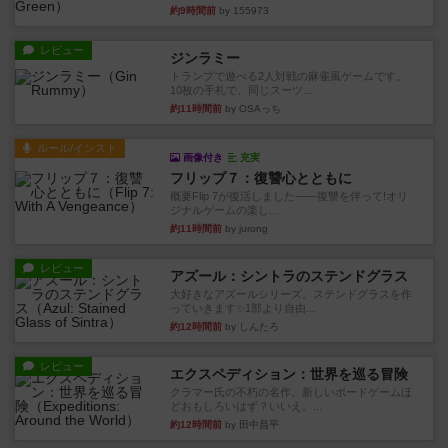
約9時間前
by 155973
レビュー
ジンラミー
トランプで遊べる2人対戦の麻雀風ゲームです。
10枚の手札で、同じスーツ...
約11時間前
by OSAっち
ルール/インスト
画像付き
充実
フリップ７：復讐心とともに
概要Flip 7が復活しました――復讐を伴って!オリ
ジナルゲームの楽し...
約11時間前
by jurong
レビュー
アズール：シントラのステンドグラス
大好きなアズールシリーズ。ステンドグラスを作
っていきます✨1部より自由...
約12時間前
by しんたろ
レビュー
エクスペディション：世界を巡る冒険
クラマー氏の不朽の名作。新しいボードゲームほ
どおもしろいはず？いいえ。...
約12時間前
by 田中昌平