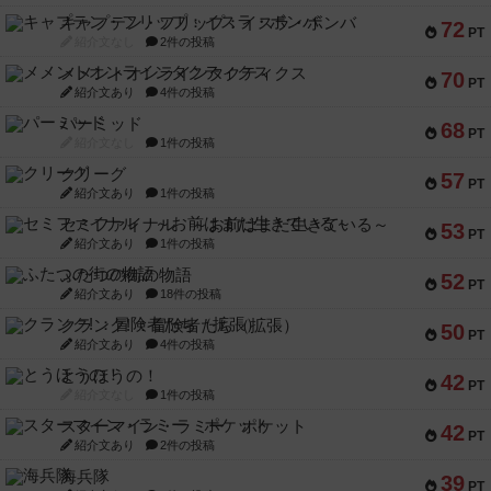
キャプテン・フリップ：イスラ・ボンバ
72
PT
紹介文なし
2件の投稿
メメントオンラインタクティクス
70
PT
紹介文あり
4件の投稿
パーミッド
68
PT
紹介文なし
1件の投稿
クリーグ
57
PT
紹介文あり
1件の投稿
セミファイナル ～お前はまだ生きている～
53
PT
紹介文あり
1件の投稿
ふたつの街の物語
52
PT
紹介文あり
18件の投稿
クランク! ：冒険者たち（拡張）
50
PT
紹介文あり
4件の投稿
とうほうの！
42
PT
紹介文なし
1件の投稿
スターマイン・ラミー ポケット
42
PT
紹介文あり
2件の投稿
海兵隊
39
PT