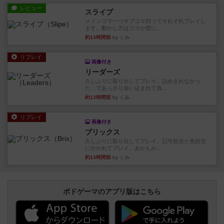
レビュー
スライプ
メインコマ一つサブコマ四つでそれぞれプレイし
ます。動かし方はコマか壁に...
約13時間前
by くみ
リプレイ
画像付き
リーダーズ
久しぶりに取り出してプレイ。詰めきれなかっ
た…であっさり追い込まれて負...
約13時間前
by くみ
リプレイ
画像付き
ブリックス
久しぶりに取り出してプレイ。記号担当と色担当
に分かれてプレイ。あかんか...
約13時間前
by くみ
ボドゲーマのアプリ版はこちら