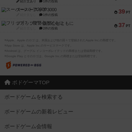
紹介文あり
1件の投稿
スーパーストア3000
39
PT
紹介文なし
1件の投稿
フリップ７：復讐心とともに
37
PT
紹介文なし
2件の投稿
※Apple、Apple のロゴ は、米国および他の国々で登録されたApple Inc.の商標です。
※App Store は、Apple Inc.のサービスマークです。
※Android は、グーグル インコーポレイテッドの商標または登録商標です。
※Google Play とそのロゴは、Google Inc.の商標または登録商標です。
ボドゲーマTOP
ボードゲームを検索する
ボードゲームの新着レビュー
ボードゲーム会情報