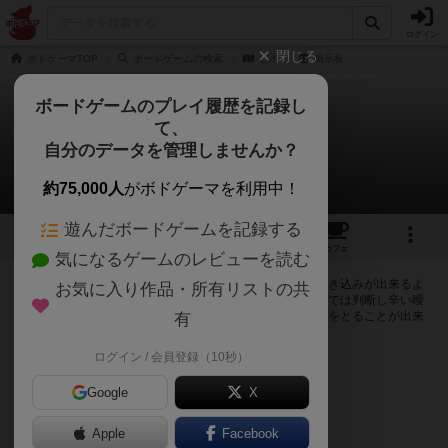
ログイン
閉じる
ボドゲーマTOP
ボードゲームの検索
ピポ
掲示板
ボードゲームのプレイ履歴を記録し
て、
ピポ
自分のデータを管理しませんか？
0件の掲示板
約75,000人
がボドゲーマを利用中！
遊んだボードゲームを記録する
1
5
トップ
画像
動画
レビュー
カフェ
気になるゲームのレビューを読む
ログインするとピポに関する掲示板の作成やコメントの書き込みが出来るよ
お気に入り作品・所有リストの共
うになります。ルールの疑問やエラッタ情報、マニュアルでは判断し辛い曖
昧な表記等について会員同士で自由にコミュニケーションをとることが出来
有
ます。
ログイン / 会員登録（10秒）
ログイン/無料会員登録
Google
X
Apple
Facebook
ピポのトップに戻る