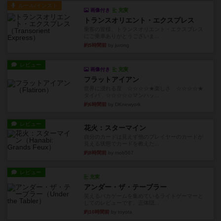
ルール/インスト
画像付き
充実
トランスオリエント・エクスプレス
乗客の皆様、トランスオリエント・エクスプレス
にご乗車ありがとうございま...
約5時間前
by jurong
レビュー
画像付き
充実
フラットアイアン
世界に浸れる度 ☆☆☆☆★楽しさ ☆☆☆☆★
タイパ ☆☆☆☆☆マンハッ...
約6時間前
by DKnewyork
レビュー
花火：スターマイン
自分のカードは見えず他のプレイヤーのカードが
見える状態でカードを教えた...
約8時間前
by mob567
レビュー
充実
アンダー・ザ・テーブラー
笑えるバカゲームを集めているライトゲーマーと
してのレビューです。正体隠...
約10時間前
by toyota