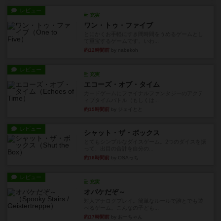
レビュー
充実
ワン・トゥ・ファイブ
とにかくお手軽にすき間時間をうめるゲームとし
て重宝するゲームです。いわ...
約12時間前
by nabekoh
レビュー
充実
エコーズ・オブ・タイム
カードゲームにファイナルファンタジーのアクテ
ィブタイムバトル（もしくは...
約15時間前
by ジェイとと
レビュー
シャット・ザ・ボックス
とてもシンプルなダイスゲーム。2つのダイスを振
って、出目の合計を自分の...
約16時間前
by OSAっち
レビュー
充実
オバケだぞ～
対人アナログプレイ。簡単なルールで誰とでも遊
べるゲーム。こんなの子ども...
約17時間前
by おーちゃん