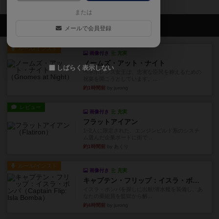
または
会員の新しい投稿
メールで会員登録
ルール/インスト
画像付き
充実
ノームズ・アット・ナイト
しばらく表示しない
ベネボレンス女王は、忠実な臣民を称えるための
祝宴を開こうとしています。...
約1時間前
by jurong
レビュー
画像付き
充実
フラットアイアン
1~2人に限定された、エンジンビルド系のシステ
ム選んだ企業ボードに街で...
約1時間前
by あくり
ルール/インスト
画像付き
充実
キャプテン・フリップ：イスラ・ボンバ
イスラ・ボンバを探しに出航!潜水艦を装備し、あ
なたの乗組員を監獄から解...
約4時間前
by jurong