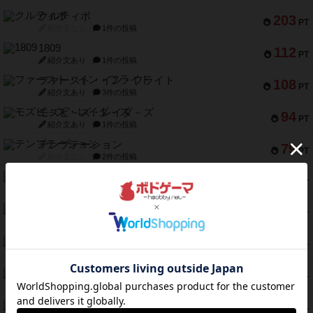
クルティボ
203
PT
紹介文なし
1件の投稿
1809
112
PT
紹介文あり
1件の投稿
ファースト・イン・フライト
108
PT
紹介文あり
3件の投稿
モズビ－ズ・レイダ－ズ
94
PT
紹介文あり
1件の投稿
テンプテーション
79
PT
紹介文なし
2件の投稿
インドネシア
78
PT
紹介文あり
2件の投稿
宵と暁の呪文書
75
PT
紹介文あり
8件の投稿
リスボン・トラム 28
73
PT
紹介文あり
9件の投稿
アマナイト
73
PT
紹介文なし
1件の投稿
ブラヴェスト
66
PT