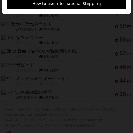
紹介文なし
1件の投稿
スペクタキュラー
60
PT
紹介文なし
1件の投稿
スモールワールド
59
PT
紹介文あり
13件の投稿
ギャンブラー
58
PT
紹介文なし
2件の投稿
Bitter End ブタペスト救出作戦
52
PT
紹介文なし
1件の投稿
ラピード
46
PT
紹介文なし
1件の投稿
ザ・フラッフィー・ライト
44
PT
紹介文なし
0件の投稿
ふたつの城の物語
39
PT
紹介文あり
6件の投稿
※Apple、Apple のロゴ は、米国および他の国々で登録されたApple Inc.の商標です。
※App Store は、Apple Inc.のサービスマークです。
※Android は、グーグル インコーポレイテッドの商標または登録商標です。
※Google Play とそのロゴは、Google Inc.の商標または登録商標です。