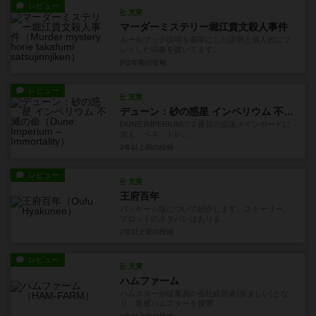
レビュー
充実
マーダーミステリー堀江貴文殺人事件
ルールブック説明を基準にした説明と個人的にプ
レイした印象を書いてます。...
約2年前
の投稿
レビュー
充実
デューン：砂の惑星 インペリウム 不滅の命
DUNE IMPERIUMの２番目の拡張メインボードに
加え、ベネ・トレ...
2年以上前
の投稿
レビュー
充実
王府百年
パッケージ版について紹介します。ストーリー、
プロットのネタバレはありま...
2年以上前
の投稿
レビュー
充実
ハムファーム
ハムスターが従業員の会社経営者(羨ましい)とな
り、新規ハムスターを採用...