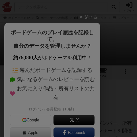
ログイン
閉じる
ボドゲーマTOP
ボードゲームの検索
フィルハーモニクス
レビュー
ボードゲームのプレイ履歴を記録し
て、
フィルハーモニクス
自分のデータを管理しませんか？
TKさんのレビュー
約75,000人
がボドゲーマを利用中！
遊んだボードゲームを記録する
1
1
1
トップ
画像
動画
レビュー
カフェ
気になるゲームのレビューを読む
お気に入り作品・所有リストの共
130名
0名
0
3ヶ月前
有
ログイン / 会員登録（10秒）
３人でルール確認しつつ約３時間
Google
X
基本的には、序盤はアクション上限、楽団メンバー、所有
楽曲を強化しつつ、終盤で得点源であるコンサートを開催
Apple
Facebook