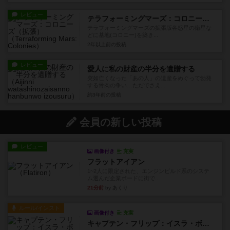
レビュー
テラフォーミングマーズ：コロニーズ（拡張）
テラフォーミングマーズの拡張版各惑星の衛星な
どに基地(コロニー)を築き...
2年以上前
の投稿
レビュー
愛人に私の財産の半分を遺贈する
突如亡くなった「あの人」の遺産をめぐって勃発
する骨肉の争い…ただでさえ...
約3年前
の投稿
会員の新しい投稿
レビュー
画像付き
充実
フラットアイアン
1~2人に限定された、エンジンビルド系のシステ
ム選んだ企業ボードに街で...
21分前
by あくり
ルール/インスト
画像付き
充実
キャプテン・フリップ：イスラ・ボンバ