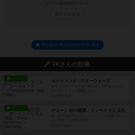
ログイン/会員登録でコメント
ログインする
フィルハーモニクスのトップに戻る
TKさんの投稿
レビュー
カルカソンヌ：スターウォーズ
世界３大ボドゲの一角と称される名作カルカソン
ヌのダイスゲーム原板よろし...
3ヶ月前
の投稿
レビュー
デューン 砂の惑星：インペリウム 反乱
祝、日本語化デューン・インペリウムの新バージ
ョン映画「DUNE」2に合...
約2年前
の投稿