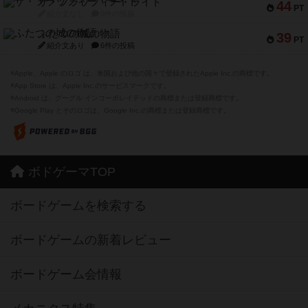
ザ・フラッフィー・ライト
44
PT
紹介文なし
0件の投稿
ふたつの城の物語
39
PT
紹介文あり
6件の投稿
※Apple、Apple のロゴ は、米国および他の国々で登録されたApple Inc.の商標です。
※App Store は、Apple Inc.のサービスマークです。
※Android は、グーグル インコーポレイテッドの商標または登録商標です。
※Google Play とそのロゴは、Google Inc.の商標または登録商標です。
ボドゲーマTOP
ボードゲームを検索する
ボードゲームの新着レビュー
ボードゲーム会情報