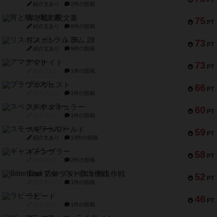
PT
紹介文あり
2件の投稿
宵と暁の呪文書
75
PT
紹介文あり
8件の投稿
リスボン・トラム 28
73
PT
紹介文あり
9件の投稿
アマナイト
73
PT
紹介文なし
1件の投稿
ブラヴェスト
66
PT
紹介文なし
1件の投稿
スペクタキュラー
60
PT
紹介文なし
1件の投稿
スモールワールド
59
PT
紹介文あり
13件の投稿
ギャンブラー
58
PT
紹介文なし
2件の投稿
Bitter End ブタペスト救出作戦
52
PT
紹介文なし
1件の投稿
ラピード
46
PT
紹介文なし
1件の投稿