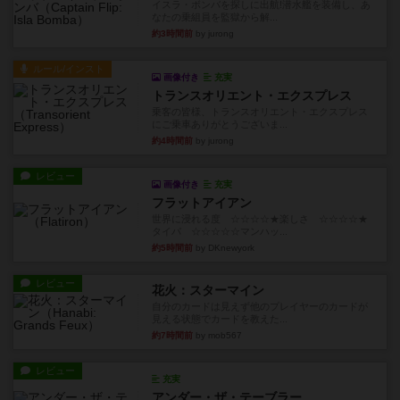
イスラ・ボンバを探しに出航!潜水艦を装備し、あ
なたの乗組員を監獄から解...
約3時間前
by jurong
ルール/インスト
画像付き
充実
トランスオリエント・エクスプレス
乗客の皆様、トランスオリエント・エクスプレス
にご乗車ありがとうございま...
約4時間前
by jurong
レビュー
画像付き
充実
フラットアイアン
世界に浸れる度 ☆☆☆☆★楽しさ ☆☆☆☆★
タイパ ☆☆☆☆☆マンハッ...
約5時間前
by DKnewyork
レビュー
花火：スターマイン
自分のカードは見えず他のプレイヤーのカードが
見える状態でカードを教えた...
約7時間前
by mob567
レビュー
充実
アンダー・ザ・テーブラー