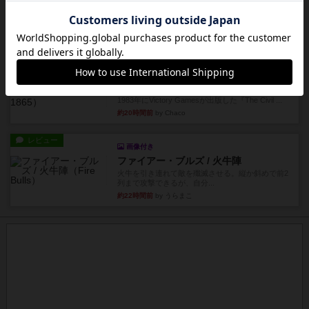
オバケだぞ～
対人アナログプレイ。簡単なルールで誰とでも遊
べるゲーム。こんなの子ども...
約16時間前
by おーちゃん
レビュー
充実
南北戦争
1983年にVictory Gamesが出版した『The Civil ...
約20時間前
by Chaco
レビュー
画像付き
ファイアー・ブルズ / 火牛陣
火牛を引き連れて敵を殲滅させる。縦か斜めで前2
列まで攻撃できるが、自分...
約22時間前
by うらまこ