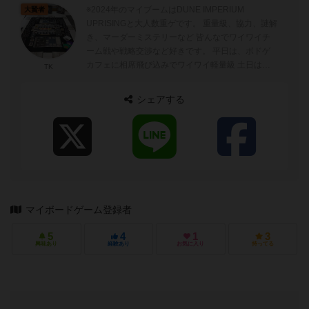
※2024年のマイブームはDUNE IMPERIUM
大賢者
UPRISINGと大人数重ゲです。 重量級、協力、謎解
き、マーダーミステリーなど 皆んなでワイワイチ
ーム戦や戦略交渉など好きです。 平日は、ボドゲ
カフェに相席飛び込みでワイワイ軽量級 土日は重
TK
ゲや積み...
シェアする
マイボードゲーム登録者
5
4
1
3
興味あり
経験あり
お気に入り
持ってる