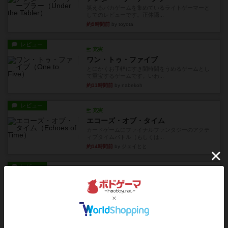
笑えるバカゲームを集めているライトゲーマーと
してのレビューです。正体隠...
約9時間前
by toyota
レビュー
充実
ワン・トゥ・ファイブ
とにかくお手軽にすき間時間をうめるゲームとし
て重宝するゲームです。いわ...
約11時間前
by nabekoh
レビュー
充実
エコーズ・オブ・タイム
カードゲームにファイナルファンタジーのアクテ
ィブタイムバトル（もしくは...
約14時間前
by ジェイとと
レビュー
シャット・ザ・ボックス
とてもシンプルなダイスゲーム。2つのダイスを振
って、出目の合計を自分の...
約15時間前
by OSAっち
レビュー
充実