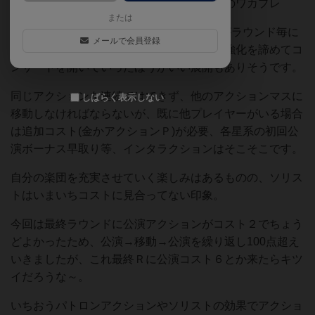
して、全５ラウンドで点を稼ぐ至って普通のワカプレ
または
とは言えアクションの必要コスト(１〜６)がラウンド毎に
メールで会員登録
変わるため、必要コスト次第では序盤でも強化を諦めてコ
ンサートを開いていったほうがいい展開もありそうです。
同じアクションを連続ではできず、他のアクションマスに
しばらく表示しない
移動しなければならないが、既に他プレイヤーがいる場合
は追加コスト(金かアクションＰ)が必要、各星系の初回公
演ボーナス早取り等、インタラクションはそこそこです。
自分の楽団を充実させていく楽しみはあるものの、ソリス
トはいまいちコストに見合ってない印象。
今回は最終ラウンドに公演アクションがコスト２でちょう
どよかったため、公演→移動→公演を繰り返し100点超え
いきましたが、これ最終Ｒに公演コスト６とか来たらキツ
イだろうな～。
いちおうパトロンアクションやソリストの効果でアクショ