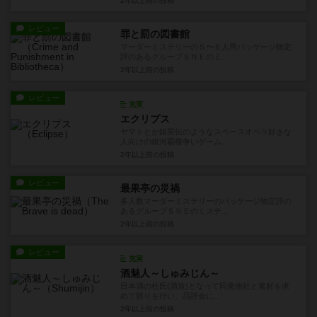
2年以上前
の投稿
レビュー
罪と罰の図書館
マーダーミステリーの５〜６人用パッケージ物定
評のあるグループＳＮＥのミ...
2年以上前
の投稿
レビュー
充実
エクリプス
ヤマトとか銀英伝のようなスペースオペラ好きな
人向けの銀河覇権争いゲーム...
2年以上前
の投稿
レビュー
最果亭の災禍
多人数マーダーミステリーのパッケージ物定評の
あるグループＳＮＥのミステ...
2年以上前
の投稿
レビュー
充実
酒魅人～しゅみじん～
日本酒の杜氏(酒造)となって同業他社と素材を求
めて競りを行い、品評会に...
2年以上前
の投稿