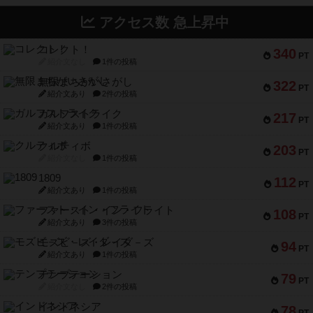
アクセス数 急上昇中
コレクト！
340
PT
紹介文なし
1件の投稿
無限まちがいさがし
322
PT
紹介文あり
2件の投稿
ガルフストライク
217
PT
紹介文あり
1件の投稿
クルティボ
203
PT
紹介文なし
1件の投稿
1809
112
PT
紹介文あり
1件の投稿
ファースト・イン・フライト
108
PT
紹介文あり
3件の投稿
モズビ－ズ・レイダ－ズ
94
PT
紹介文あり
1件の投稿
テンプテーション
79
PT
紹介文なし
2件の投稿
インドネシア
78