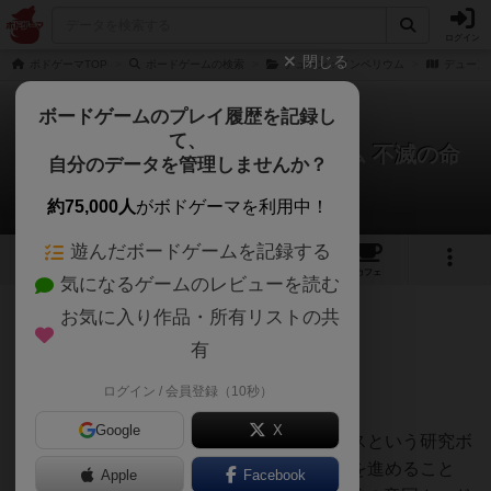
ログイン
閉じる
ボドゲーマTOP
ボードゲームの検索
デューン：インペリウム
デューン
ボードゲームのプレイ履歴を記録し
て、
デューン：砂の惑星 インペリウム 不滅の命
自分のデータを管理しませんか？
TKさんのレビュー
約75,000人
がボドゲーマを利用中！
遊んだボードゲームを記録する
1
2
24
トップ
画像
動画
レビュー
カフェ
気になるゲームのレビューを読む
お気に入り作品・所有リストの共
756名
3名
0
2年以上前
有
ログイン / 会員登録（10秒）
DUNE IMPERIUMの２番目の拡張
Google
X
メインボードに加え、ベネ・トレイラックスという研究ボ
ードが追加され、このボード上で「研究」を進めること
Apple
Facebook