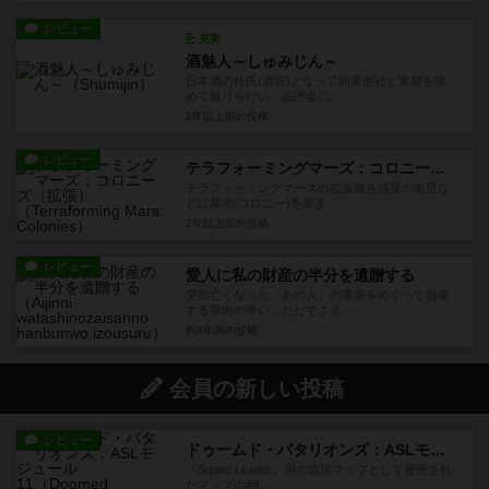
レビュー
充実
酒魅人～しゅみじん～
日本酒の杜氏(酒造)となって同業他社と素材を求
めて競りを行い、品評会に...
2年以上前
の投稿
レビュー
テラフォーミングマーズ：コロニーズ（拡張）
テラフォーミングマーズの拡張版各惑星の衛星な
どに基地(コロニー)を築き...
2年以上前
の投稿
レビュー
愛人に私の財産の半分を遺贈する
突如亡くなった「あの人」の遺産をめぐって勃発
する骨肉の争い…ただでさえ...
約3年前
の投稿
会員の新しい投稿
レビュー
ドゥームド・バタリオンズ：ASLモジュール11
『Squad Leader』用の追加マップとして発売され
たマップの#9...