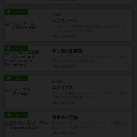
レビュー
充実
ハムファーム
ハムスターが従業員の会社経営者(羨ましい)とな
り、新規ハムスターを採用...
2年以上前
の投稿
レビュー
罪と罰の図書館
マーダーミステリーの５〜６人用パッケージ物定
評のあるグループＳＮＥのミ...
2年以上前
の投稿
レビュー
充実
エクリプス
ヤマトとか銀英伝のようなスペースオペラ好きな
人向けの銀河覇権争いゲーム...
2年以上前
の投稿
レビュー
最果亭の災禍
多人数マーダーミステリーのパッケージ物定評の
あるグループＳＮＥのミステ...
2年以上前
の投稿