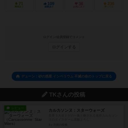
71
109
36
236
興味あり
経験あり
お気に入り
持ってる
ログイン/会員登録でコメント
ログインする
デューン：砂の惑星 インペリウム 不滅の命のトップに戻る
TKさんの投稿
レビュー
カルカソンヌ：スターウォーズ
世界３大ボドゲの一角と称される名作カルカソン
ヌのダイスゲーム原板よろし...
3ヶ月前
の投稿