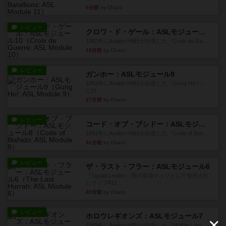
6分前
by Chaco
レビュー
クロワ・ド・ゲール：ASLモジュール10
1992年にAvalon Hill社が出版した『Croix de Gu...
18分前
by Chaco
レビュー
ガンホー：ASLモジュール9
1992年にAvalon Hill社が出版した『Gung Ho！』
に付...
27分前
by Chaco
レビュー
コード・オブ・ブシドー：ASLモジュール8
1991年にAvalon Hill社が出版した『Code of Bus...
32分前
by Chaco
レビュー
ザ・ラスト・フラー：ASLモジュール6
『Squad Leader』用の追加マップとして発売され
たマップ#11...
40分前
by Chaco
レビュー
ホロウレギオンズ：ASLモジュール7
1989年にAvalon Hill社が出版した『Hollow Legi...