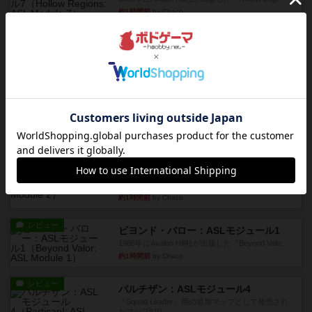
約1時間前
by Chaco
レビュー
ウエスト・オブ・アラメイン：ASLモジュール5
1988年にAvalon Hill社が出版した『West of Ala...
約1時間前
by Chaco
レビュー
ヤンクス：ASLモジュール3
1987年にAvalon Hill社が出版した『Yanks』に付属
のマ...
約1時間前
by Chaco
レビュー
パラトルーパー
1986年にAvalon Hill社が出版した『Paratrooper...
約1時間前
by Chaco
レビュー
ビヨンド・バロー：ASLモジュール1
1985年にAvalon Hill社が出版した『Beyond Valo...
約1時間前
by Chaco
レビュー
パルチザン：ASLモジュール4
『Squad Leader』用の追加マップとして発売され
たマップ#10...