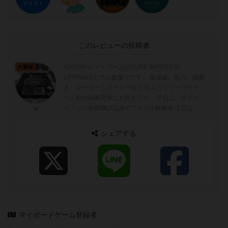
ナイス！
このレビューの投稿者
※2024年のマイブームはDUNE IMPERIUM
大賢者
UPRISINGと大人数重ゲです。 重量級、協力、謎解
き、マーダーミステリーなど 皆んなでワイワイチ
ーム戦や戦略交渉など好きです。 平日は、ボドゲ
カフェに相席飛び込みでワイワイ軽量級 土日は重
TK
ゲや積み...
シェアする
マイボードゲーム登録者