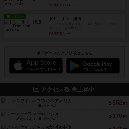
約2時間前
by Chaco
レビュー
ドミニオン：海辺
ドミニオン拡張第３弾で、主に持続カードが追加
されます。今弾以前のドミニ...
約2時間前
by aki
ボドゲーマのアプリ版はこちら
アクセス数 急上昇中
リワイルド：サウスアメリカ
552
PT
紹介文なし
2件の投稿
マーケットフレッシュ
170
PT
紹介文あり
1件の投稿
ファイアー・ブルズ / 火牛陣