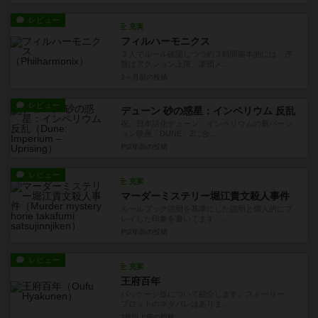
レビュー
充実
フィルハーモニクス
３人でルール確認しつつ約３時間基本的には、序
盤はアクション上限、楽団メ...
3ヶ月前
の投稿
レビュー
デューン 砂の惑星：インペリウム 反乱
祝、日本語化デューン・インペリウムの新バージ
ョン映画「DUNE」2に合...
約2年前
の投稿
レビュー
充実
マーダーミステリー堀江貴文殺人事件
ルールブック説明を基準にした説明と個人的にプ
レイした印象を書いてます。...
約2年前
の投稿
レビュー
充実
王府百年
パッケージ版について紹介します。ストーリー、
プロットのネタバレはありま...
2年以上前
の投稿