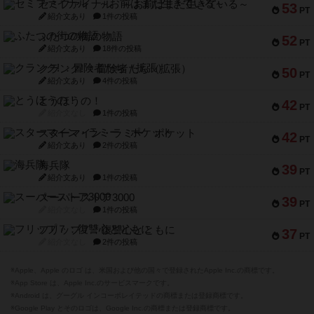
セミファイナル ～お前はまだ生きている～
53
PT
紹介文あり
1件の投稿
ふたつの街の物語
52
PT
紹介文あり
18件の投稿
クランク! ：冒険者たち（拡張）
50
PT
紹介文あり
4件の投稿
とうほうの！
42
PT
紹介文なし
1件の投稿
スターマイン・ラミー ポケット
42
PT
紹介文あり
2件の投稿
海兵隊
39
PT
紹介文あり
1件の投稿
スーパーストア3000
39
PT
紹介文なし
1件の投稿
フリップ７：復讐心とともに
37
PT
紹介文なし
2件の投稿
※Apple、Apple のロゴ は、米国および他の国々で登録されたApple Inc.の商標です。
※App Store は、Apple Inc.のサービスマークです。
※Android は、グーグル インコーポレイテッドの商標または登録商標です。
※Google Play とそのロゴは、Google Inc.の商標または登録商標です。