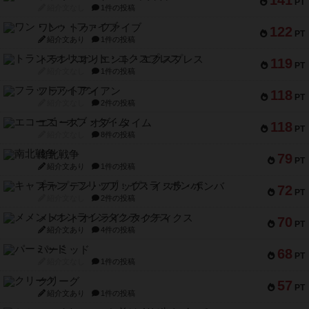
141
PT
紹介文なし
1件の投稿
ワン・トゥ・ファイブ
122
PT
紹介文あり
1件の投稿
トランスオリエント・エクスプレス
119
PT
紹介文なし
1件の投稿
フラットアイアン
118
PT
紹介文なし
2件の投稿
エコーズ・オブ・タイム
118
PT
紹介文なし
8件の投稿
南北戦争
79
PT
紹介文あり
1件の投稿
キャプテン・フリップ：イスラ・ボンバ
72
PT
紹介文なし
2件の投稿
メメントオンラインタクティクス
70
PT
紹介文あり
4件の投稿
パーミッド
68
PT
紹介文なし
1件の投稿
クリーグ
57
PT
紹介文あり
1件の投稿