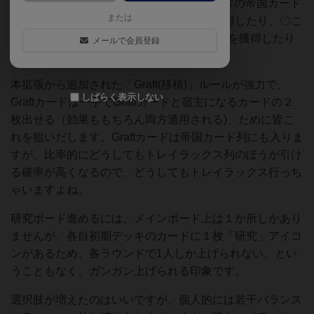
で、獲得した「specimen(検体)」により通常の帝国カード
または
列とは違うトレイラックス列のカードを獲得したり、〇こ
ろがしみたいな虫のアイコンでVP等の報酬を獲得したり
メールで会員登録
できます。
本拡張から追加された「Graft(移植)」ルールが強力で、
しばらく表示しない
Graftカードは一手でGraftカードと宿主になるカードの２
枚出せる（効果ももちろん両方適用される)、ために皆こ
れを狙いだします。Graftカードは帝国カード列にも入りま
すが、比率的にどうしてもトレイラックス列のほうが引け
る確率が高くなるので、どうしてもトレイラックス行っち
ゃいますよね。
研究ボード進めるには、メインボード上は１か所しかあり
ませんが、各自初期デッキのカードに１枚「研究」アイコ
ンがあるため、各ラウンドで1人しか上げられない、とい
うこともなく、ガンガン上げられる印象です。
選択肢が増えたのはいいですが、個人的には若干バランス