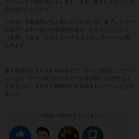
クラッシャー的な感じもします。まあ、皆トレイラックス
行けばいいんですが。
このせいで帝国列が不人気になったせいか、各プレイヤー
にはゲーム中１回だけ帝国列の全カードをリフレッシュ
（更新）できる「ファミリー アトミック」トークンが配
られます。
第１拡張のＩＸも入れられるので、さらに混沌としたゲー
ムになり、ゲーム終了のトリガーも選択制で11VPでもよ
くなるなど、ますます時間がかかる悩ましいゲームとなり
ました。
この投稿に
3
名が
ナイス！
しました