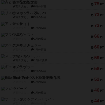
宵と暁の呪文書
75
PT
紹介文あり
8件の投稿
リスボン・トラム 28
73
PT
紹介文あり
9件の投稿
アマナイト
73
PT
紹介文なし
1件の投稿
ブラヴェスト
66
PT
紹介文なし
1件の投稿
スペクタキュラー
60
PT
紹介文なし
1件の投稿
スモールワールド
59
PT
紹介文あり
13件の投稿
ギャンブラー
58
PT
紹介文なし
2件の投稿
Bitter End ブタペスト救出作戦
52
PT
紹介文なし
1件の投稿
ラピード
46
PT
紹介文なし
1件の投稿
ザ・フラッフィー・ライト
44
PT
紹介文なし
0件の投稿