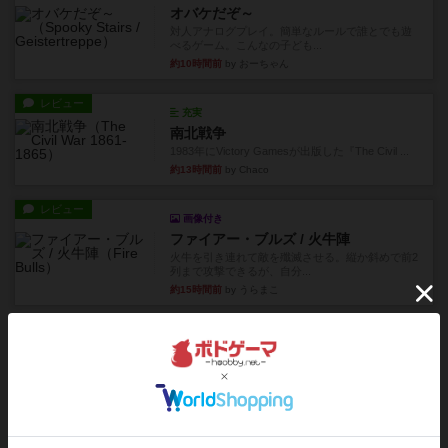
オバケだぞ～
対人アナログプレイ。簡単なルールで誰とでも遊
べるゲーム。こんなの子ども...
約10時間前
by おーちゃん
レビュー
充実
南北戦争
1983年にVictory Gamesが出版した『The Civil ...
約13時間前
by Chaco
レビュー
画像付き
ファイアー・ブルズ / 火牛陣
火牛を引き連れて敵を殲滅させる。縦か斜めで前2
列まで攻撃できるが、自分...
約15時間前
by うらまこ
レビュー
フリップ７
カードをめくるかパスをするかを決めてパスした
時のカード数字が得点になる...
約16時間前
by mob567
レビュー
コンセプト