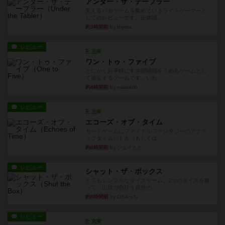
アンダー・ザ・テーブラー
笑えるバカゲームを集めているライトゲーマーと
してのレビューです。正体隠...
約3時間前
by toyota
レビュー
充実
ワン・トゥ・ファイブ
とにかくお手軽にすき間時間をうめるゲームとし
て重宝するゲームです。いわ...
約4時間前
by nabekoh
レビュー
充実
エコーズ・オブ・タイム
カードゲームにファイナルファンタジーのアクテ
ィブタイムバトル（もしくは...
約8時間前
by ジェイとと
レビュー
シャット・ザ・ボックス
とてもシンプルなダイスゲーム。2つのダイスを振
って、出目の合計を自分の...
約8時間前
by OSAっち
レビュー
充実