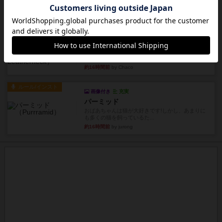
親のプレイヤーがお題を決めて限られたヒントの
中から他のプレイヤーに当て...
約16時間前
by mob567
レビュー
海兵隊
1988年にVictory Gamesが出版した
『Leathernec...
約16時間前
by Chaco
ルール/インスト
画像付き
充実
パーミッド
おばあちゃんは猫が大好きです!しかし、あまりに
も多くの猫を飼っているた...
約16時間前
by jurong