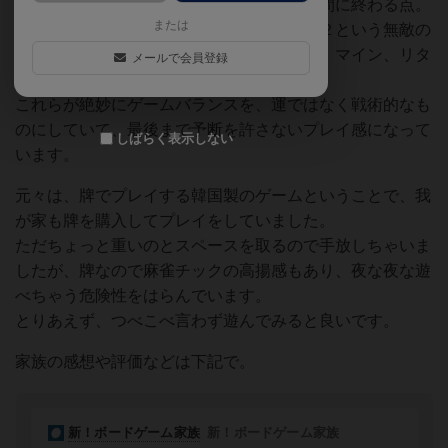
大富豪との違いは、誰か一人があがった瞬間に終わる点。
または
スリーカード、フォーカードがボム、ボム２という無敵の
出し方になる点、そして何より面白いのが、マイン、リタ
メールで会員登録
ーンという手番関係なく出せる出し方。
これらが絶妙にゲームバランスを、運ではなく戦術的なも
のにしていて、最後まで予断を許さないプレイ感になって
しばらく表示しない
います。
元々は、牌でプレイする韓国製のゲームということで、我
が家も牌を購入してプレイをしていました。
ただちょっと重いのとスペースを取るので手放しちゃいま
したが、牌なので麻雀チックの高揚感もあり、夜な夜な遊
べちゃう危険性をはらんでいます。
とりあえず、つべこべ言わず遊んでみると良いです。
家族の感想や評価などは下記で。