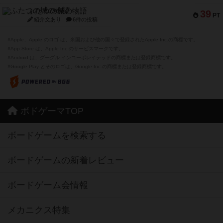
ふたつの城の物語
39
PT
紹介文あり
6件の投稿
※Apple、Apple のロゴ は、米国および他の国々で登録されたApple Inc.の商標です。
※App Store は、Apple Inc.のサービスマークです。
※Android は、グーグル インコーポレイテッドの商標または登録商標です。
※Google Play とそのロゴは、Google Inc.の商標または登録商標です。
ボドゲーマTOP
ボードゲームを検索する
ボードゲームの新着レビュー
ボードゲーム会情報
メカニクス特集