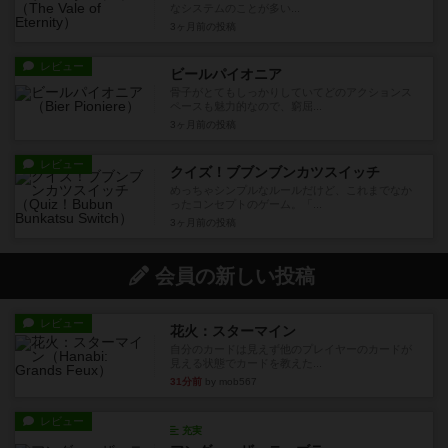
なシステムのことが多い...
3ヶ月前
の投稿
レビュー
ビールパイオニア
骨子がとてもしっかりしていてどのアクションス
ペースも魅力的なので、窮屈...
3ヶ月前
の投稿
レビュー
クイズ！ブブンブンカツスイッチ
めっちゃシンプルなルールだけど、これまでなか
ったコンセプトのゲーム。「...
3ヶ月前
の投稿
会員の新しい投稿
レビュー
花火：スターマイン
自分のカードは見えず他のプレイヤーのカードが
見える状態でカードを教えた...
31分前
by mob567
レビュー
充実