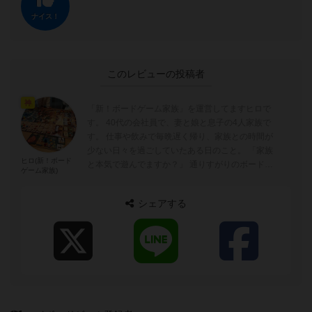
ナイス！
このレビューの投稿者
神
「新！ボードゲーム家族」を運営してますヒロで
す。 40代の会社員で、妻と娘と息子の4人家族で
す。 仕事や飲みで毎晩遅く帰り、家族との時間が
少ない日々を過ごしていたある日のこと。 「家族
ヒロ(新！ボード
と本気で遊んでますか？」 通りすがりのボードゲ
ゲーム家族)
ームショップの言葉が心に刺さり、自分...
シェアする