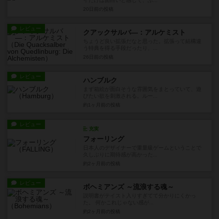
イだけは面白いと感じて、ふ...
20日前
の投稿
レビュー
クアックサルバ―：アルケミスト
ちょうど良い拡張だなと思った。拡張って結構違
う特典を得る手段だったり、...
26日前
の投稿
レビュー
ハンブルク
まず箱絵が面白そうな雰囲気をまとっていて、遊
びたい欲を刺激される。ルー...
約1ヶ月前
の投稿
レビュー
充実
フォーリング
日本人のデザイナーで重量級ゲームということで
久しぶりに期待感が高かった...
約2ヶ月前
の投稿
レビュー
ボヘミアンズ ～流浪する魂～
説明書がテイスト入りすぎてて分かりにくかっ
た。 何かこれじゃない感が...
約2ヶ月前
の投稿