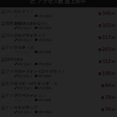
アクセス数 急上昇中
コレクト！
340
PT
紹介文なし
1件の投稿
無限まちがいさがし
322
PT
紹介文あり
2件の投稿
ガルフストライク
217
PT
紹介文あり
1件の投稿
クルティボ
203
PT
紹介文なし
1件の投稿
1809
112
PT
紹介文あり
1件の投稿
ファースト・イン・フライト
108
PT
紹介文あり
3件の投稿
モズビ－ズ・レイダ－ズ
94
PT
紹介文あり
1件の投稿
テンプテーション
79
PT
紹介文なし
2件の投稿
インドネシア
78
PT
紹介文あり
2件の投稿