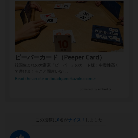
この投稿に
0
名が
ナイス！
しました