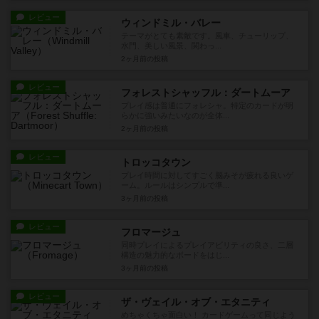
レビュー
ウィンドミル・バレー
テーマがとても素敵です。風車、チューリップ、
水門、美しい風景、関わっ...
2ヶ月前
の投稿
レビュー
フォレストシャッフル：ダートムーア
プレイ感は普通にフォレシャ。特定のカードが明
らかに強いみたいなのが全体...
2ヶ月前
の投稿
レビュー
トロッコタウン
プレイ時間に対してすごく脳みそが疲れる良いゲ
ーム。ルールはシンプルで準...
3ヶ月前
の投稿
レビュー
フロマージュ
同時プレイによるプレイアビリティの良さ、二層
構造の魅力的なボードをはじ...
3ヶ月前
の投稿
レビュー
ザ・ヴェイル・オブ・エタニティ
めちゃくちゃ面白い！ カードゲームって同じよう