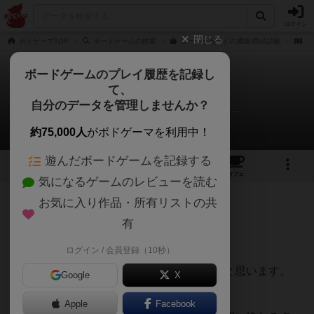
ログイン
閉じる
ボドゲーマTOP
ボードゲームの検索
ピーパーカードの通販/商品詳細
作
ボードゲームのプレイ履歴を記録し
て、
ピーパーカード
自分のデータを管理しませんか？
ヒロ(新！ボードゲーム家族)さんのレビュー
約75,000人
がボドゲーマを利用中！
遊んだボードゲームを記録する
5
3
14
トップ
画像
動画
レビュー
カフェ
気になるゲームのレビューを読む
お気に入り作品・所有リストの共
238名
0名
0
11ヶ月前
有
ログイン / 会員登録（10秒）
めちゃくちゃ面白いです。
完成度が非常に高いゴーアウト系ゲームだと思います。
Google
X
大富豪好きはまずハマる。
Apple
Facebook