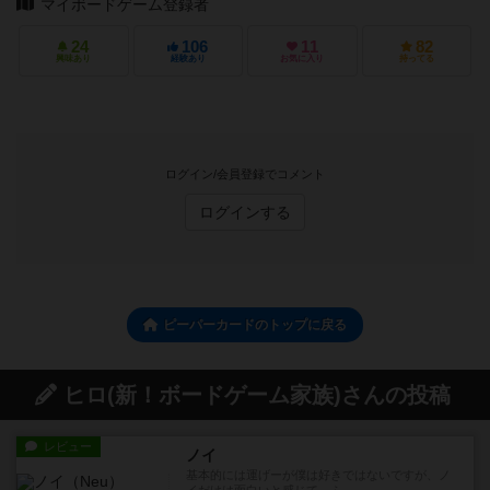
マイボードゲーム登録者
24
106
11
82
興味あり
経験あり
お気に入り
持ってる
ログイン/会員登録でコメント
ログインする
ピーパーカードのトップに戻る
ヒロ(新！ボードゲーム家族)さんの投稿
レビュー
ノイ
基本的には運げーが僕は好きではないですが、ノ