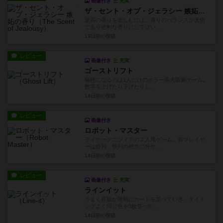
画像付き
充実
ザ・セント・オブ・ジェラシー 嫉妬の香り
最高の香りを楽しむには、香りのバランスが大切
であり過剰な香りにしてはい...
13日前
の投稿
レビュー
画像付き
充実
ゴーストリフト
犠牲になるのは1人だけのホラー系大富豪ゲーム。
数字を上げたり下げたりし...
14日前
の投稿
レビュー
画像付き
ロボット・マスター
ライナークニツィアの２人用ゲーム。各プレイヤ
ーは縦列、横列の担当に分か...
14日前
の投稿
レビュー
画像付き
充実
ラインイット
うまく昇順か降順にカードを並べていき、タイミ
ングよく同じ色を3枚並べた...
14日前
の投稿