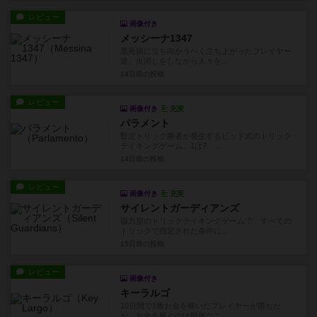
レビュー
画像付き
メッシーナ1347
黒死病に立ち向かうべく立ち上がったプレイヤー
達。火消しをしながら人々を...
14日前
の投稿
レビュー
画像付き
充実
パラメント
暫定トリック勝者が発生するビッド式のトリック
テイキングゲーム。1は7、...
14日前
の投稿
レビュー
画像付き
充実
サイレントガーディアンズ
協力型のトリックテイキングゲームで、すべての
トリックで指定された条件に...
15日前
の投稿
レビュー
画像付き
キーラルゴ
10日間で1番お金を稼いだプレイヤーが勝ちだ
が、お金を稼ぐのは簡単なこ...