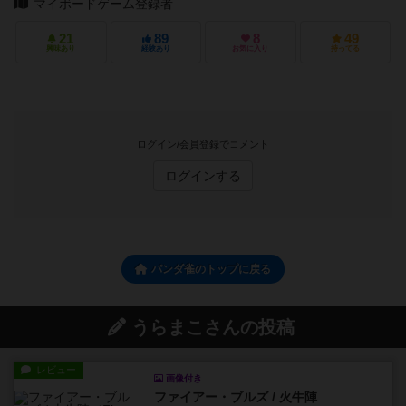
マイボードゲーム登録者
21
89
8
49
興味あり
経験あり
お気に入り
持ってる
ログイン/会員登録でコメント
ログインする
パンダ雀のトップに戻る
うらまこさんの投稿
レビュー
画像付き
ファイアー・ブルズ / 火牛陣