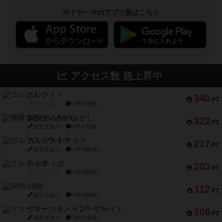
ボドゲーマのアプリ版はこちら
アクセス数 急上昇中
コレクト！
340
PT
紹介文なし
1件の投稿
無限まちがいさがし
322
PT
紹介文あり
2件の投稿
ガルフストライク
217
PT
紹介文あり
1件の投稿
クルティボ
203
PT
紹介文なし
1件の投稿
1809
112
PT
紹介文あり
1件の投稿
ファースト・イン・フライト
108
PT
紹介文あり
3件の投稿