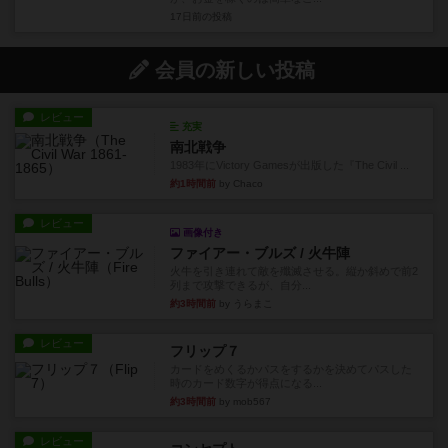
17日前
の投稿
会員の新しい投稿
レビュー
充実
南北戦争
1983年にVictory Gamesが出版した『The Civil ...
約1時間前
by Chaco
レビュー
画像付き
ファイアー・ブルズ / 火牛陣
火牛を引き連れて敵を殲滅させる。縦か斜めで前2
列まで攻撃できるが、自分...
約3時間前
by うらまこ
レビュー
フリップ７
カードをめくるかパスをするかを決めてパスした
時のカード数字が得点になる...
約3時間前
by mob567
レビュー