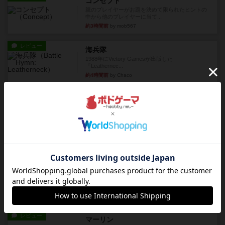
コンセプト
親のプレイヤーがお題を決めて限られたヒントの
中から他のプレイヤーに当て...
約3時間前
by mob567
レビュー
海兵隊
1988年にVictory Gamesが出版した
『Leathernec...
約4時間前
by Chaco
ルール/インスト
画像付き
充実
パーミッド
おばあちゃんは猫が大好きです!しかし、あまりに
も多くの猫を飼っているた...
約4時間前
by jurong
レビュー
画像付き
オラパ・マイン
お気に入りのplayte製です。オラパスペースから
やり、気に入りました...
約4時間前
by くみ
レビュー
マーリン