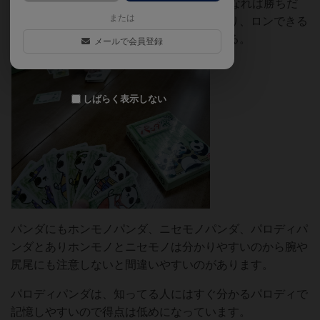
ガリとなり得点を獲得していき15点以上になれば勝ちだ
または
が、リーチの際には手札を伏せる必要があり、ロンできる
のも自分の手番時だけで、記憶力も試される。
メールで会員登録
しばらく表示しない
パンダにもホンモノパンダ、ニセモノパンダ、パロディパ
ンダとありホンモノとニセモノは分かりやすいのから腕や
尻尾にも注意しないと間違いやすいのがあります。
パロディパンダは、知ってる人にはすぐ分かるパロディで
記憶しやすいので得点は低めになっています。