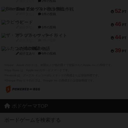
紹介文なし
2件の投稿
Bitter End ブタペスト救出作戦
52
PT
紹介文なし
1件の投稿
ラピード
46
PT
紹介文なし
1件の投稿
ザ・フラッフィー・ライト
44
PT
紹介文なし
0件の投稿
ふたつの城の物語
39
PT
紹介文あり
6件の投稿
※Apple、Apple のロゴ は、米国および他の国々で登録されたApple Inc.の商標です。
※App Store は、Apple Inc.のサービスマークです。
※Android は、グーグル インコーポレイテッドの商標または登録商標です。
※Google Play とそのロゴは、Google Inc.の商標または登録商標です。
ボドゲーマTOP
ボードゲームを検索する