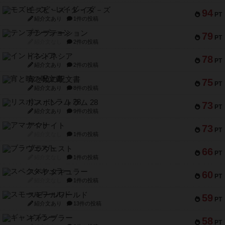
モズビ－ズ・レイダ－ズ
94
PT
紹介文あり
1件の投稿
テンプテーション
79
PT
紹介文なし
2件の投稿
インドネシア
78
PT
紹介文あり
2件の投稿
宵と暁の呪文書
75
PT
紹介文あり
8件の投稿
リスボン・トラム 28
73
PT
紹介文あり
9件の投稿
アマナイト
73
PT
紹介文なし
1件の投稿
ブラヴェスト
66
PT
紹介文なし
1件の投稿
スペクタキュラー
60
PT
紹介文なし
1件の投稿
スモールワールド
59
PT
紹介文あり
13件の投稿
ギャンブラー
58
PT