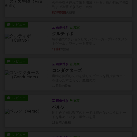
火牛を引き連れて敵を殲滅させる。縦か斜めで前2
列まで攻撃できるが、自分...
約3時間前
の投稿
レビュー
画像付き
充実
クルティボ
毎手番2アクションしていくワーカープレイスメン
トゲーム。ワーカーを農場...
1日前
の投稿
レビュー
画像付き
充実
コンダクターズ
魔物と契約して力を借りてゴールを目指すカード
を使ったすごろく。魔物の力...
12日前
の投稿
レビュー
画像付き
充実
ベルソ
同じ色で同じ数字のカードは揃わないようにカー
ドを集めていき、頃合いを見...
13日前
の投稿
レビュー