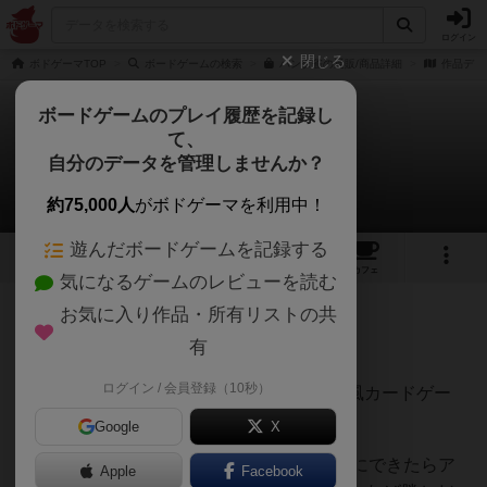
ログイン
閉じる
ボドゲーマTOP
ボードゲームの検索
パンダ雀の通販/商品詳細
作品デー
ボードゲームのプレイ履歴を記録し
て、
パンダ雀
自分のデータを管理しませんか？
うらまこさんのレビュー
約75,000人
がボドゲーマを利用中！
遊んだボードゲームを記録する
7
3
7
トップ
画像
動画
レビュー
カフェ
気になるゲームのレビューを読む
お気に入り作品・所有リストの共
111名
1名
0
約1年前
有
ログイン / 会員登録（10秒）
いろんなパンダのイラストが描かれた麻雀風カードゲー
ム。
Google
X
8枚のカードで3枚、3枚、2枚の組み合わせにできたらア
Apple
Facebook