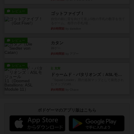
レビュー
ゴットファイブ！
自分の前に背を向けて並ぶ5枚の手札の数字を当て
るゲーム。相手の手札/場...
約5時間前
by daisdice
レビュー
カタン
神ゲー
約5時間前
by アプー
レビュー
充実
ドゥームド・バタリオンズ：ASLモジュール11
『Squad Leader』用の追加マップとして発売され
たマップの#9...
約6時間前
by Chaco
ボドゲーマのアプリ版はこちら