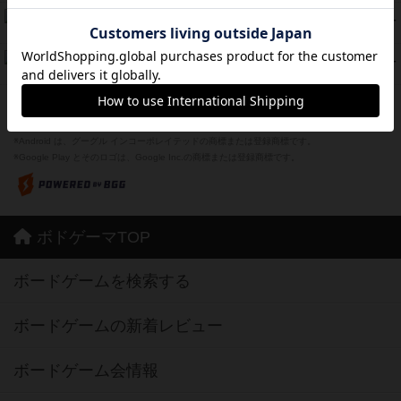
スーパーストア3000
39
PT
紹介文なし
1件の投稿
フリップ７：復讐心とともに
37
PT
紹介文なし
2件の投稿
※Apple、Apple のロゴ は、米国および他の国々で登録されたApple Inc.の商標です。
※App Store は、Apple Inc.のサービスマークです。
※Android は、グーグル インコーポレイテッドの商標または登録商標です。
※Google Play とそのロゴは、Google Inc.の商標または登録商標です。
ボドゲーマTOP
ボードゲームを検索する
ボードゲームの新着レビュー
ボードゲーム会情報