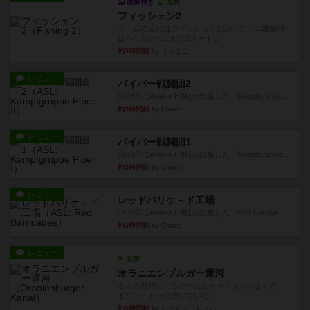
画像付き
充実
フィッシェン2
ゲームの流れはフィッシェンだが、ゲーム開始時
はペリカンとエビの2スート...
約3時間前
by うらまこ
レビュー
パイパー戦闘団2
1996年にAvalon Hill社が出版した『Kampfgruppe...
約3時間前
by Chaco
レビュー
パイパー戦闘団1
1993年にAvalon Hill社が出版した『Kampfgruppe...
約3時間前
by Chaco
レビュー
レッドバリケ－ド工場
1989年にAvalon Hill社が出版した『Red Barrica...
約3時間前
by Chaco
レビュー
充実
オラニエンブルガー運河
友人の所持してるゲームをさせてもらいました。
まだワーカーの置いていない...
約3時間前
by おっちょこちょい