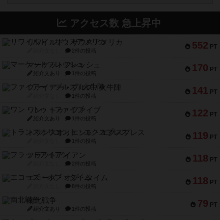
アクセス数 急上昇中
リワイルド：サウスアメリカ
552
PT
紹介文なし
2件の投稿
マーケットフレッシュ
170
PT
紹介文あり
1件の投稿
ファイアー・ブルズ / 火牛陣
141
PT
紹介文なし
1件の投稿
ワン・トゥ・ファイブ
122
PT
紹介文あり
1件の投稿
トランスオリエント・エクスプレス
119
PT
紹介文なし
1件の投稿
フラットアイアン
118
PT
紹介文なし
2件の投稿
エコーズ・オブ・タイム
118
PT
紹介文なし
8件の投稿
南北戦争
79
PT
紹介文あり
1件の投稿