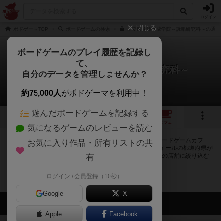
ログイン
閉じる
ボドゲーマTOP
ボードゲームの検索
王立魔術師養成学院～詠唱研究科～の通販
ボードゲームのプレイ履歴を記録し
て、
王立魔術師養成学院～詠唱研究科～
自分のデータを管理しませんか？
0店のカフェ/スペースが提供中
約75,000人
がボドゲーマを利用中！
遊んだボードゲームを記録する
4
トップ
画像
動画
レビュー
カフェ
気になるゲームのレビューを読む
王立魔術師養成学院～詠唱研究科～で遊ぶことができるボードゲームカフ
お気に入り作品・所有リストの共
ェ・プレイスペースが0店登録されています。公開プロフィールの都道府県が
設定されたアカウントでログインすると、同じ都道府県内の店舗に絞り込む
有
ボタンが表示されます。
ログイン / 会員登録（10秒）
Google
X
会員の新しい投稿
Apple
Facebook