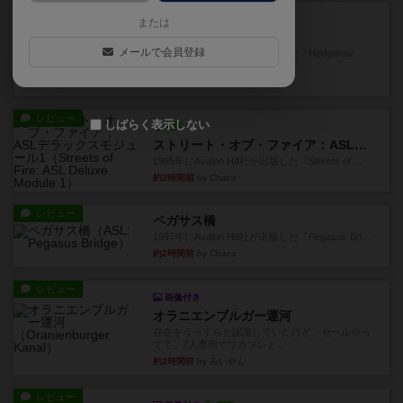
レビュー
充実
または
ヘッジロウ・ヘル
メールで会員登録
1987年にAvalon Hill社が出版した『Hedgerow
He...
約1時間前
by Chaco
レビュー
しばらく表示しない
充実
ストリート・オブ・ファイア：ASLデラックスモジュール1
1985年にAvalon Hill社が出版した『Streets of ...
約2時間前
by Chaco
レビュー
ペガサス橋
1997年にAvalon Hill社が出版した『Pegasus Bri...
約2時間前
by Chaco
レビュー
画像付き
オラニエンブルガー運河
存在をうっすらと認識していたけど、セールやっ
てて、2人専用でワカプレと...
約2時間前
by みいやん
レビュー