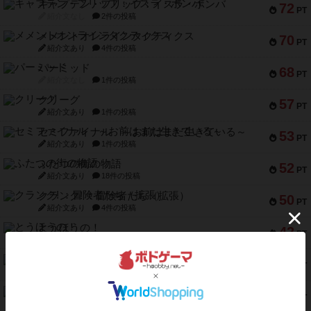
キャプテン・フリップ：イスラ・ボンバ
72
PT
紹介文なし
2件の投稿
メメントオンラインタクティクス
70
PT
紹介文あり
4件の投稿
パーミッド
68
PT
紹介文なし
1件の投稿
クリーグ
57
PT
紹介文あり
1件の投稿
セミファイナル ～お前はまだ生きている～
53
PT
紹介文あり
1件の投稿
ふたつの街の物語
52
PT
紹介文あり
18件の投稿
クランク! ：冒険者たち（拡張）
50
PT
紹介文あり
4件の投稿
とうほうの！
42
PT
紹介文なし
1件の投稿
スターマイン・ラミー ポケット
42
PT
紹介文あり
2件の投稿
海兵隊
39
PT
紹介文あり
1件の投稿