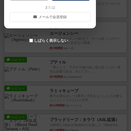
以前オインクゲームスから出ていたタウンロクロ
または
クというゲームのリメイク版...
約4時間前
by ぽっぽーくるっぽー
メールで会員登録
レビュー
充実
エージェンシー
トリックテイキング好きで、チーム戦（このゲー
しばらく表示しない
ムは4人専用）好きなら間違...
約7時間前
by ハロ
レビュー
プティル
「時として、子犬や子猫の為に雷の近くに行く勇
気も必要である」4人でプレ...
約7時間前
by kurotan13
レビュー
ラミィキューブ
数字の牌を出して1番早く手札をなくした人が勝ち
というシンプルだけど非常...
約10時間前
by ジョジョ
レビュー
ブラッドリーフ：タラワ（ASL拡張）
1996年にHeat of Battle社が出版した『Blood Re...
約11時間前
by Chaco