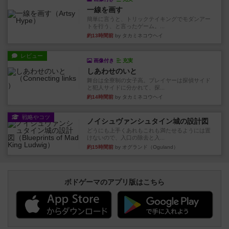
一線を画す
簡単に言うと、トリックテイキングでモダンアー
トを行う、と言ったゲーム。...
約13時間前
by タカミネコウヘイ
レビュー
画像付き
充実
しあわせのいと
舞台は全寮制の女子高。プレイヤーは探偵サイド
と犯人サイドに分かれて、探...
約14時間前
by タカミネコウヘイ
戦略やコツ
ノイシュヴァンシュタイン城の設計図
どうにも上手くあれもこれも満たせるようには置
けないので、入口の除去と入...
約15時間前
by オグランド（Oguland）
ボドゲーマのアプリ版はこちら