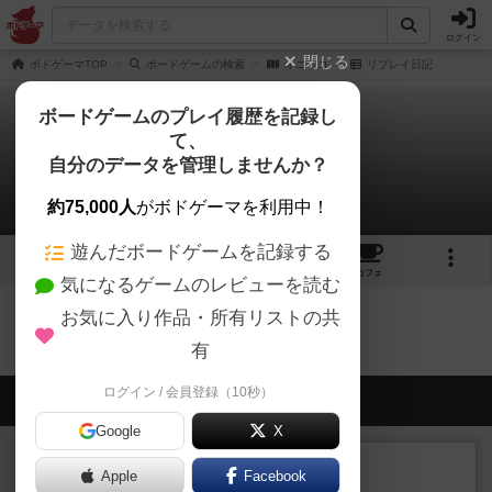
ログイン
閉じる
ボドゲーマTOP
ボードゲームの検索
オニトコ
リプレイ日記
ボードゲームのプレイ履歴を記録し
て、
オニトコ
自分のデータを管理しませんか？
0件のリプレイ日記
約75,000人
がボドゲーマを利用中！
遊んだボードゲームを記録する
13
1
1
トップ
画像
動画
レビュー
カフェ
気になるゲームのレビューを読む
お気に入り作品・所有リストの共
オニトコのトップに戻る
有
ログイン / 会員登録（10秒）
会員の新しい投稿
Google
X
レビュー
充実
Apple
Facebook
カブラン