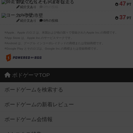
師走でなくともメイドは走る
47
PT
紹介文あり
0件の投稿
ヨークの市壁
37
PT
紹介文あり
6件の投稿
※Apple、Apple のロゴ は、米国および他の国々で登録されたApple Inc.の商標です。
※App Store は、Apple Inc.のサービスマークです。
※Android は、グーグル インコーポレイテッドの商標または登録商標です。
※Google Play とそのロゴは、Google Inc.の商標または登録商標です。
ボドゲーマTOP
ボードゲームを検索する
ボードゲームの新着レビュー
ボードゲーム会情報