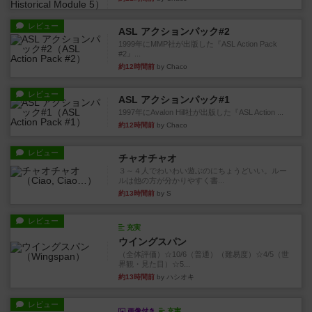
レビュー
ASL アクションパック#2
1999年にMMP社が出版した『ASL Action Pack
#2』...
約12時間前
by Chaco
レビュー
ASL アクションパック#1
1997年にAvalon Hill社が出版した『ASL Action ...
約12時間前
by Chaco
レビュー
チャオチャオ
３～４人でわいわい遊ぶのにちょうどいい。ルー
ルは他の方が分かりやすく書...
約13時間前
by S
レビュー
充実
ウイングスパン
（全体評価）☆10/6（普通）（難易度）☆4/5（世
界観・見た目）☆5...
約13時間前
by ハシオキ
レビュー
画像付き
充実