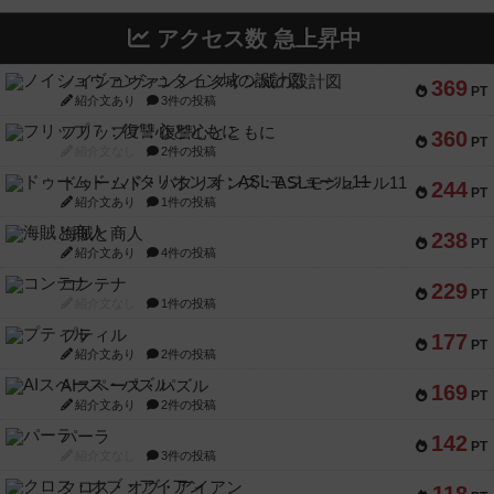
アクセス数 急上昇中
ノイシュヴァンシュタイン城の設計図
369
PT
紹介文あり
3件の投稿
フリップ７：復讐心とともに
360
PT
紹介文なし
2件の投稿
ドゥームド・バタリオンズ：ASLモジュール11
244
PT
紹介文あり
1件の投稿
海賊と商人
238
PT
紹介文あり
4件の投稿
コンテナ
229
PT
紹介文なし
1件の投稿
プティル
177
PT
紹介文あり
2件の投稿
AIスペース・パズル
169
PT
紹介文あり
2件の投稿
パーラ
142
PT
紹介文なし
3件の投稿
クロス・オブ・アイアン