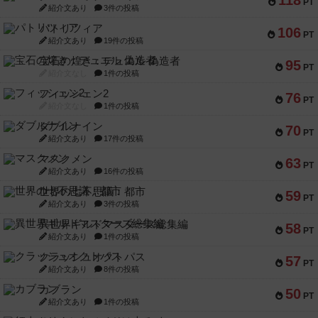
118
PT
紹介文あり
3件の投稿
パトリツィア
106
PT
紹介文あり
19件の投稿
宝石の煌き：デュエル 偽造者
95
PT
紹介文なし
1件の投稿
フィッシェン2
76
PT
紹介文なし
1件の投稿
ダブルナイン
70
PT
紹介文あり
17件の投稿
マスクメン
63
PT
紹介文あり
16件の投稿
世界の七不思議：都市
59
PT
紹介文あり
3件の投稿
異世界ギルドマスターズ総集編
58
PT
紹介文あり
1件の投稿
クラッシュオクトパス
57
PT
紹介文あり
8件の投稿
カブラン
50
PT
紹介文あり
1件の投稿