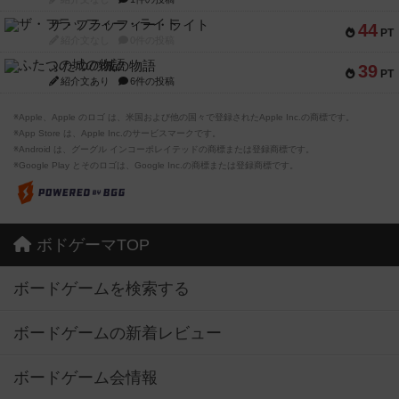
ザ・フラッフィー・ライト
44
PT
紹介文なし
0件の投稿
ふたつの城の物語
39
PT
紹介文あり
6件の投稿
※Apple、Apple のロゴ は、米国および他の国々で登録されたApple Inc.の商標です。
※App Store は、Apple Inc.のサービスマークです。
※Android は、グーグル インコーポレイテッドの商標または登録商標です。
※Google Play とそのロゴは、Google Inc.の商標または登録商標です。
ボドゲーマTOP
ボードゲームを検索する
ボードゲームの新着レビュー
ボードゲーム会情報