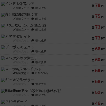
インドネシア
78
PT
紹介文あり
2件の投稿
宵と暁の呪文書
75
PT
紹介文あり
8件の投稿
リスボン・トラム 28
73
PT
紹介文あり
9件の投稿
アマナイト
73
PT
紹介文なし
1件の投稿
ブラヴェスト
66
PT
紹介文なし
1件の投稿
スペクタキュラー
60
PT
紹介文なし
1件の投稿
スモールワールド
59
PT
紹介文あり
13件の投稿
ギャンブラー
58
PT
紹介文なし
2件の投稿
Bitter End ブタペスト救出作戦
52
PT
紹介文なし
1件の投稿
ラピード
46
PT
紹介文なし
1件の投稿