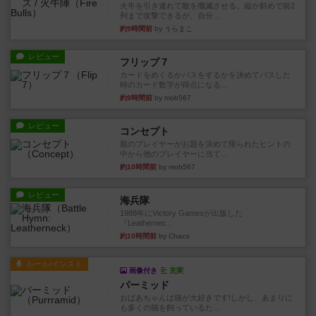
火牛を引き連れて敵を殲滅させる。縦か斜めで前2
列まで攻撃できるが、自分...
約9時間前
by うらまこ
レビュー
フリップ７
カードをめくるかパスをするかを決めてパスした
時のカード数字が得点になる...
約9時間前
by mob567
レビュー
コンセプト
親のプレイヤーがお題を決めて限られたヒントの
中から他のプレイヤーに当て...
約10時間前
by mob567
レビュー
海兵隊
1988年にVictory Gamesが出版した
『Leathernec...
約10時間前
by Chaco
ルール/インスト
画像付き
充実
パーミッド
おばあちゃんは猫が大好きです!しかし、あまりに
も多くの猫を飼っているた...