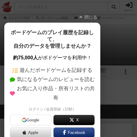
ログイン
閉じる
ボドゲーマTOP
ボードゲームの検索
オニトコ
ルール/インスト
ボードゲームのプレイ履歴を記録し
て、
オニトコ
自分のデータを管理しませんか？
0件のルール/インスト
約75,000人
がボドゲーマを利用中！
遊んだボードゲームを記録する
13
1
トップ
画像
動画
レビュー
カフェ
気になるゲームのレビューを読む
お気に入り作品・所有リストの共
オニトコのトップに戻る
有
ログイン / 会員登録（10秒）
会員の新しい投稿
Google
X
レビュー
充実
Apple
Facebook
エコーズ・オブ・タイム