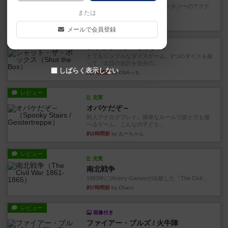
カードゲームにファイナルファンタジーのアクテ
または
ィブタイムバトル（もしくは...
約2時間前
by ジェイとと
メールで会員登録
レビュー
シャット・ザ・ボックス
とてもシンプルなダイスゲーム。2つのダイスを振
って、出目の合計を自分の...
しばらく表示しない
約2時間前
by OSAっち
レビュー
充実
オバケだぞ～
対人アナログプレイ。簡単なルールで誰とでも遊
べるゲーム。こんなの子ども...
約3時間前
by おーちゃん
レビュー
充実
南北戦争
1983年にVictory Gamesが出版した『The Civil ...
約7時間前
by Chaco
レビュー
画像付き
ファイアー・ブルズ / 火牛陣