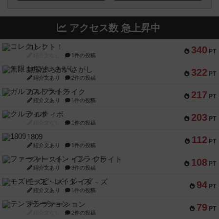
アクセス数 急上昇中
コレクト！
340
PT
紹介文なし
1件の投稿
無限まちがいさがし
322
PT
紹介文あり
2件の投稿
ガルフストライク
217
PT
紹介文あり
1件の投稿
クルティボ
203
PT
紹介文なし
1件の投稿
1809
112
PT
紹介文あり
1件の投稿
ファースト・イン・フライト
108
PT
紹介文あり
3件の投稿
モズビ－ズ・レイダ－ズ
94
PT
紹介文あり
1件の投稿
テンプテーション
79
PT
紹介文なし
2件の投稿