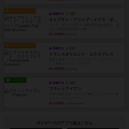
ルール/インスト
画像付き
充実
キャプテン・フリップ：イスラ・ボンバ
イスラ・ボンバを探しに出航!潜水艦を装備し、あ
なたの乗組員を監獄から解...
約12時間前
by jurong
ルール/インスト
画像付き
充実
トランスオリエント・エクスプレス
乗客の皆様、トランスオリエント・エクスプレス
にご乗車ありがとうございま...
約13時間前
by jurong
レビュー
画像付き
充実
フラットアイアン
世界に浸れる度 ☆☆☆☆★楽しさ ☆☆☆☆★
タイパ ☆☆☆☆☆マンハッ...
約14時間前
by DKnewyork
ボドゲーマのアプリ版はこちら