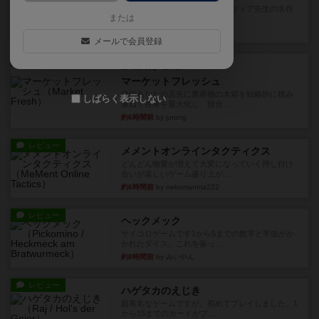
アナログ対人プレイ数回。クニツィア先生の名作
または
「エルドラドを探して」にあ...
約2時間前
by おーちゃん
メールで会員登録
ルール/インスト
画像付き
充実
マーケットフレッシュ
目的あなたの店先に農産物の木箱を戦略的に積み
しばらく表示しない
重ねて在庫を最大化し、競合...
約6時間前
by jurong
レビュー
メメントオンラインタクティクス
どんどん物量が増えて大変になっていく押し付け
合いが楽しいゲーム盛り上が...
約6時間前
by nekomanma222
レビュー
ヘックメック
サイコロゲームです1から5までの数字と芋虫がか
かれたダイス。これを振っ...
約8時間前
by みいやん
レビュー
ハゲタカのえじき
超有名なゲームですが、初めてプレイしました。1
から15までのカードがプ...