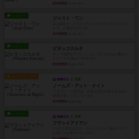
約8時間前
by みいやん
レビュー
ジャスト・ワン
まぁ面白かった‼️よくテレビとかのバラエティなん
かで、お題がわからずに...
約8時間前
by みいやん
レビュー
ピタッコカルタ
ボドゲ相席会でプレイしましたひらがなが書かれ
たカードを2枚まで手をつけ...
約8時間前
by みいやん
ルール/インスト
画像付き
充実
ノームズ・アット・ナイト
ベネボレンス女王は、忠実な臣民を称えるための
祝宴を開こうとしています。...
約9時間前
by jurong
レビュー
画像付き
充実
フラットアイアン
1~2人に限定された、エンジンビルド系のシステ
ム選んだ企業ボードに街で...
約10時間前
by あくり