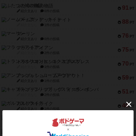
ふたつの城の物語
91
PT
紹介文あり
6件の投稿
ノームズ・アット・ナイト
88
PT
紹介文なし
1件の投稿
マーリン
76
PT
紹介文あり
6件の投稿
フラットアイアン
75
PT
紹介文なし
2件の投稿
トランスオリエント・エクスプレス
70
PT
紹介文なし
1件の投稿
アンブッシュ！：ムーブアウト！
59
PT
紹介文あり
1件の投稿
キャプテン・フリップ：イスラ・ボンバ
51
PT
紹介文なし
2件の投稿
ガルフストライク
46
PT
紹介文あり
1件の投稿
エコーズ・オブ・タイム
45
PT
紹介文なし
8件の投稿
スカルキング
45
PT