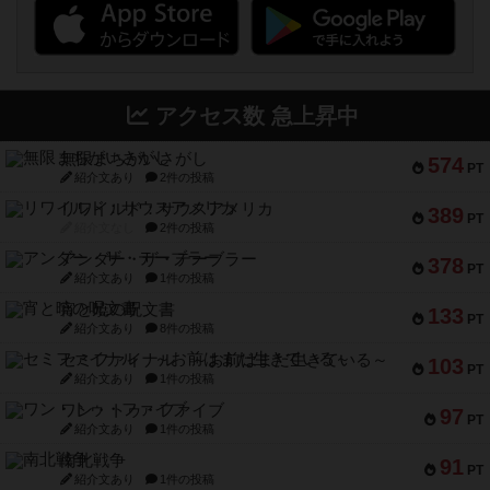
アクセス数 急上昇中
無限まちがいさがし
574
PT
紹介文あり
2件の投稿
リワイルド：サウスアメリカ
389
PT
紹介文なし
2件の投稿
アンダー・ザ・テーブラー
378
PT
紹介文あり
1件の投稿
宵と暁の呪文書
133
PT
紹介文あり
8件の投稿
セミファイナル ～お前はまだ生きている～
103
PT
紹介文あり
1件の投稿
ワン・トゥ・ファイブ
97
PT
紹介文あり
1件の投稿
南北戦争
91
PT
紹介文あり
1件の投稿