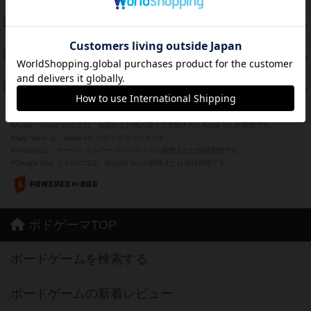
紹介文あり
12件の投稿
海兵隊
45
PT
紹介文あり
1件の投稿
Bitter End ブタペスト救出作戦
45
PT
紹介文なし
1件の投稿
ドコジャン
42
PT
紹介文あり
10件の投稿
※Apple、Apple のロゴ は、米国および他の国々で登録されたApple Inc.の商標です。
※App Store は、Apple Inc.のサービスマークです。
※Android は、グーグル インコーポレイテッドの商標または登録商標です。
※Google Play とそのロゴは、Google Inc.の商標または登録商標です。
ボドゲーマTOP
ボードゲームを検索する
ボードゲームの新着レビュー