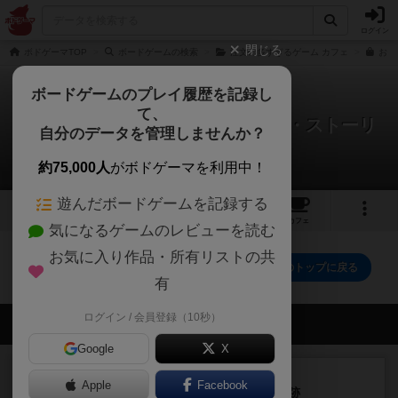
ログイン
閉じる
ボドゲーマTOP
ボードゲームの検索
注文の多すぎるゲーム カフェ
おも
ボードゲームのプレイ履歴を記録し
て、
おもちゃの多すぎるゲーム／トイ・ストーリ
自分のデータを管理しませんか？
ー
0件のリプレイ日記
約75,000人
がボドゲーマを利用中！
遊んだボードゲームを記録する
2
1
9
トップ
画像
動画
レビュー
カフェ
気になるゲームのレビューを読む
お気に入り作品・所有リストの共
おもちゃの多すぎるゲーム／トイ・ストーリー のトップに戻る
有
ログイン / 会員登録（10秒）
会員の新しい投稿
Google
X
レビュー
充実
Apple
Facebook
アルナックの失われし遺跡