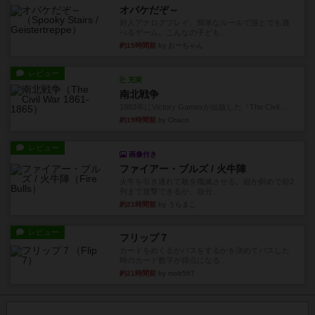
オバケだぞ～
対人アナログプレイ。簡単なルールで誰とでも遊
べるゲーム。こんなの子ども...
約15時間前
by おーちゃん
レビュー
充実
南北戦争
1983年にVictory Gamesが出版した『The Civil ...
約19時間前
by Chaco
レビュー
画像付き
ファイアー・ブルズ / 火牛陣
火牛を引き連れて敵を殲滅させる。縦か斜めで前2
列まで攻撃できるが、自分...
約21時間前
by うらまこ
レビュー
フリップ７
カードをめくるかパスをするかを決めてパスした
時のカード数字が得点になる...
約21時間前
by mob567