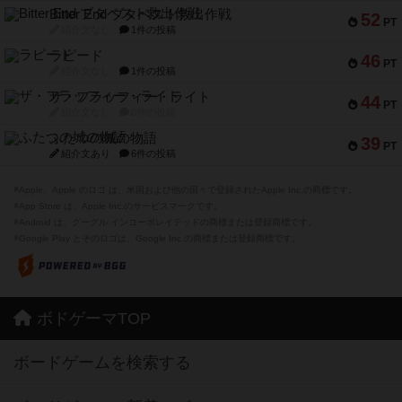
Bitter End ブタペスト救出作戦
52
PT
紹介文なし
1件の投稿
ラピード
46
PT
紹介文なし
1件の投稿
ザ・フラッフィー・ライト
44
PT
紹介文なし
0件の投稿
ふたつの城の物語
39
PT
紹介文あり
6件の投稿
※Apple、Apple のロゴ は、米国および他の国々で登録されたApple Inc.の商標です。
※App Store は、Apple Inc.のサービスマークです。
※Android は、グーグル インコーポレイテッドの商標または登録商標です。
※Google Play とそのロゴは、Google Inc.の商標または登録商標です。
ボドゲーマTOP
ボードゲームを検索する