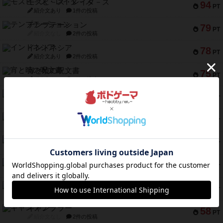
モズビ－ズ・レイダ－ズ
94
PT
紹介文あり
1件の投稿
テンプテーション
79
PT
紹介文なし
2件の投稿
インドネシア
78
PT
紹介文あり
2件の投稿
宵と暁の呪文書
75
PT
紹介文あり
8件の投稿
リスボン・トラム 28
73
PT
紹介文あり
9件の投稿
アマナイト
73
PT
紹介文なし
1件の投稿
ブラヴェスト
66
PT
紹介文なし
1件の投稿
スペクタキュラー
60
PT
紹介文なし
1件の投稿
スモールワールド
59
PT
紹介文あり
13件の投稿
ギャンブラー
58
PT
紹介文なし
2件の投稿