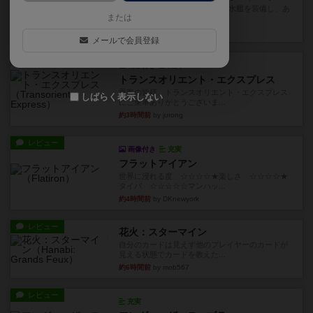
イスラ・ボンバを探しに出航!潜水艦を装備し、あ
または
なたの乗組員を監獄から解...
約2時間前
by jurong
メールで会員登録
ルール/インスト
画像付き
充実
トランスオリエント・エクスプレス
乗客の皆様、トランスオリエント・エクスプレス
しばらく表示しない
にご乗車ありがとうございま...
約3時間前
by jurong
レビュー
画像付き
充実
フラットアイアン
世界に浸れる度 ☆☆☆☆★楽しさ ☆☆☆☆★
タイパ ☆☆☆☆☆マンハッ...
約4時間前
by DKnewyork
レビュー
花火：スターマイン
自分のカードは見えず他のプレイヤーのカードが
見える状態でカードを教えた...
約6時間前
by mob567
レビュー
充実