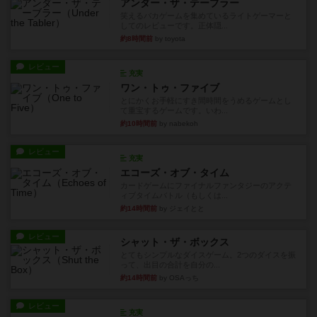
アンダー・ザ・テーブラー
笑えるバカゲームを集めているライトゲーマーと
してのレビューです。正体隠...
約8時間前
by toyota
レビュー
充実
ワン・トゥ・ファイブ
とにかくお手軽にすき間時間をうめるゲームとし
て重宝するゲームです。いわ...
約10時間前
by nabekoh
レビュー
充実
エコーズ・オブ・タイム
カードゲームにファイナルファンタジーのアクテ
ィブタイムバトル（もしくは...
約14時間前
by ジェイとと
レビュー
シャット・ザ・ボックス
とてもシンプルなダイスゲーム。2つのダイスを振
って、出目の合計を自分の...
約14時間前
by OSAっち
レビュー
充実