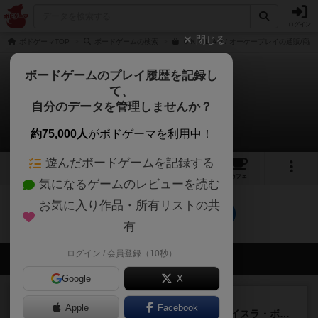
ログイン
閉じる
ボドゲーマTOP
ボードゲームの検索
ＯＫＰＬＡＹ/ オーケープレイの通販/商品
ボードゲームのプレイ履歴を記録し
て、
オーケープレイ
自分のデータを管理しませんか？
0件の動画
約75,000人
がボドゲーマを利用中！
遊んだボードゲームを記録する
5
4
13
トップ
画像
動画
レビュー
カフェ
気になるゲームのレビューを読む
お気に入り作品・所有リストの共
オーケープレイのトップに戻る
有
ログイン / 会員登録（10秒）
会員の新しい投稿
Google
X
ルール/インスト
画像付き
充実
Apple
Facebook
キャプテン・フリップ：イスラ・ボンバ