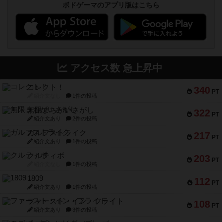
ボドゲーマのアプリ版はこちら
アクセス数 急上昇中
コレクト！
340
PT
紹介文なし
1件の投稿
無限まちがいさがし
322
PT
紹介文あり
2件の投稿
ガルフストライク
217
PT
紹介文あり
1件の投稿
クルティボ
203
PT
紹介文なし
1件の投稿
1809
112
PT
紹介文あり
1件の投稿
ファースト・イン・フライト
108
PT
紹介文あり
3件の投稿