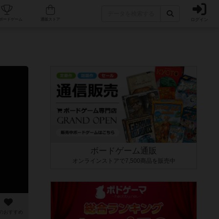
ログイン
カフェ/店舗
人気ボードゲーム
通販ストア
ボードゲーム通販
オンラインストアで7,500商品を販売中
のおすすめ