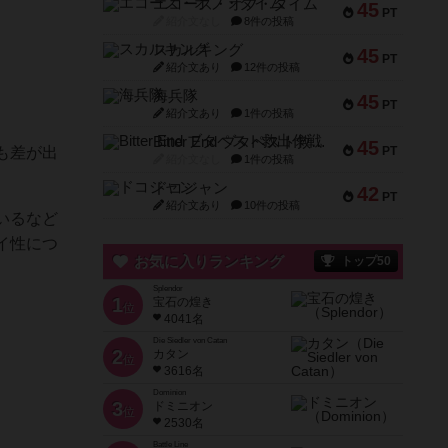
エコーズ・オブ・タイム
45
PT
紹介文なし
8件の投稿
スカルキング
45
PT
紹介文あり
12件の投稿
海兵隊
45
PT
紹介文あり
1件の投稿
Bitter End ブタペスト救出作戦
45
も差が出
PT
紹介文なし
1件の投稿
ドコジャン
42
PT
紹介文あり
10件の投稿
いるなど
イ性につ
お気に入りランキング
トップ50
Splendor
1
宝石の煌き
位
4041名
Die Siedler von Catan
2
カタン
位
3616名
Dominion
3
ドミニオン
位
2530名
Battle Line