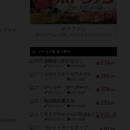
ボドファン
とデザイ
ボードゲームに特化したクラウドファンディング
アクセス数 急上昇中
無限まちがいさがし
574
PT
紹介文あり
2件の投稿
リワイルド：サウスアメリカ
389
PT
紹介文なし
2件の投稿
アンダー・ザ・テーブラー
378
PT
紹介文あり
1件の投稿
宵と暁の呪文書
133
PT
紹介文あり
8件の投稿
セミファイナル ～お前はまだ生きている～
103
PT
紹介文あり
1件の投稿
所持のチ
ワン・トゥ・ファイブ
97