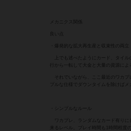
メカニクス関係
良い点
・爆発的な拡大再生産と収束性の両立
上でも述べたようにカード、タイルの
行から一転して大金と大量の資源によ
それでいながら、ここ最近のワカプレ
プルな仕様でダウンタイムを除けば
・シンプルなルール
ワカプレ、ランダムなカード有りにし
来るレベル。プレイ時間も1時間程度