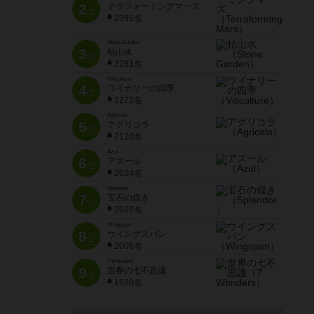
2
テラフォーミングマーズ
位
2395名
Stone Garden
3
枯山水
位
2281名
Viticulture
4
ワイナリーの四季
位
2272名
Agricola
5
アグリコラ
位
2120名
Azul
6
アズール
位
2034名
Splendor
7
宝石の煌き
位
2029名
Wingspan
8
ウイングスパン
位
2006名
7 Wonders
9
世界の七不思議
位
1920名