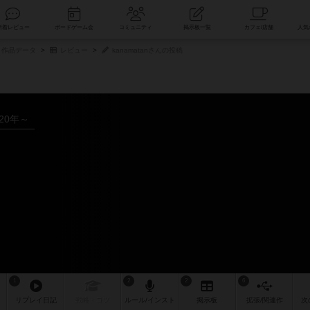
索
新着レビュー
ボードゲーム会
コミュニティ
掲示板一覧
作品データ
レビュー
kanamatanさんの投稿
020年～
1
2
2
6
リプレイ
日記
戦略
・コツ
ルール
/インスト
掲示板
拡張/関連
作
次