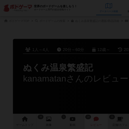
世界のボードゲームを楽しもう！
ボードゲーム専門の総合情報サイト
データベース
検
ボドゲーマTOP
ボードゲームの検索
ぬくみ温泉繁盛記の通販/商品詳細
1人～4人
20分～60分
12歳～
2
ぬくみ温泉繁盛記
kanamatanさんのレビュー
16
1
14
31
ゲーム
トップ
画像
動画
レビュー
店舗/
カフェ