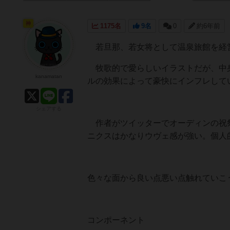
神
1175名
9名
0
約6年前
若旦那、若女将として温泉旅館を経
牧歌的で愛らしいイラストだが、中身
kanamatan
ルの効果によって豪快にインフレして
シェアする
作者がツイッターでオーディンの祝祭
ニクスはかなりウヴェ感が強い。個人
色々な面から良い点悪い点触れていこ
コンポーネント