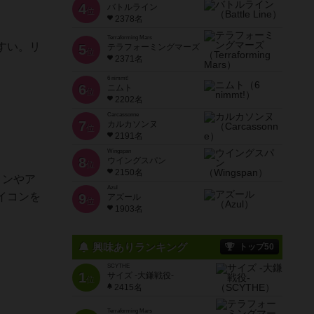
4
バトルライン
位
2378名
Terraforming Mars
すい。リ
5
テラフォーミングマーズ
位
2371名
6 nimmt!
6
ニムト
位
2202名
Carcassonne
7
カルカソンヌ
位
2191名
Wingspan
8
ウイングスパン
位
2150名
コンやア
Azul
イコンを
9
アズール
位
1903名
興味ありランキング
トップ50
SCYTHE
1
サイズ -大鎌戦役-
位
2415名
Terraforming Mars