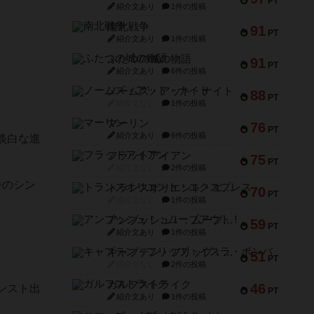
PT
紹介文あり
1件の投稿
南北戦争
91
PT
紹介文あり
1件の投稿
ふたつの城の物語
91
PT
紹介文あり
6件の投稿
ノームズ・アット・ナイト
88
PT
紹介文なし
1件の投稿
マーリン
76
PT
紹介文あり
6件の投稿
淡白な進
フラットアイアン
75
PT
紹介文なし
2件の投稿
番のシン
トランスオリエント・エクスプレス
70
PT
紹介文なし
1件の投稿
アンブッシュ！：ムーブアウト！
59
PT
紹介文あり
1件の投稿
キャプテン・フリップ：イスラ・ボンバ
51
PT
紹介文なし
2件の投稿
ガルフストライク
46
ンスト出
PT
紹介文あり
1件の投稿