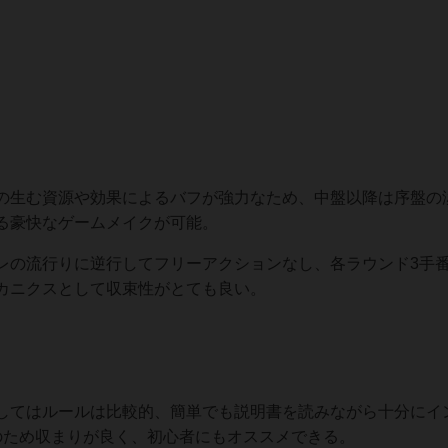
生む資源や効果によるバフが強力なため、中盤以降は序盤の
る豪快なゲームメイクが可能。
の流行りに逆行してフリーアクションなし、各ラウンド3手
メカニクスとして収束性がとても良い。
てはルールは比較的、簡単でも説明書を読みながら十分にイ
のため収まりが良く、初心者にもオススメできる。